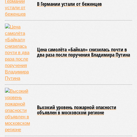
схема достройки через Capital Group осенью 2024 года, но
за прошедшие два года результатов, по словам дольщиков,
практически не видно. По
информации
из профильных
порталов, первую очередь ЖК строители обещают сдать к
декабрю 2026 г., вторую – к марту 2028-го. Но никто при
этом из кураторов стройки не задается вопросом: как эти
сроки должны материализоваться? На строительной
площадке, по свидетельствам дольщиков, регулярно
бывающих у забора, какая-либо техника отсутствует. Ни
бетононасосов, ни работающих кранов, ни признаков
мобилизации подрядчиков. При том, что до «декабря 2026»
осталось менее полугода.
Если в «Сказочном лесу» техзаказчик публично
отчитывался о поэтапной готовности – 90%, затем 97%, с
конкретными инженерными работами (усиление
монолитных конструкций, устранение проектных ошибок) –
то по «Станции Л» подобной публичной отчётности
дольщики не видят. Ни Capital Group, ни кураторы
строительства не подтверждают ни соблюдения графика
строительства, ни объёма фактически выполненных работ.