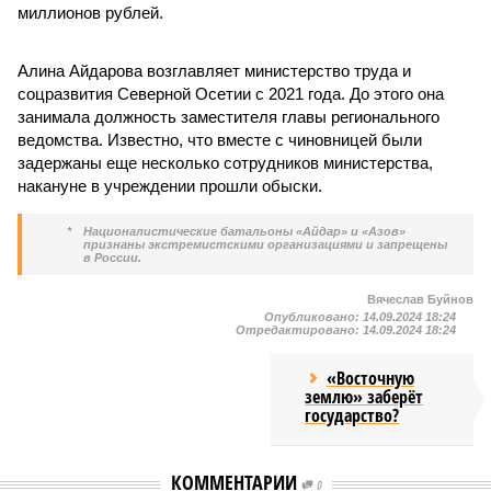
миллионов рублей.
Алина Айдарова возглавляет министерство труда и
соцразвития Северной Осетии с 2021 года. До этого она
занимала должность заместителя главы регионального
ведомства. Известно, что вместе с чиновницей были
задержаны еще несколько сотрудников министерства,
накануне в учреждении прошли обыски.
*
Националистические батальоны «Айдар» и «Азов»
признаны экстремистскими организациями и запрещены
в России.
Вячеслав Буйнов
Опубликовано:
14.09.2024 18:24
Отредактировано:
14.09.2024 18:24
«Восточную
землю» заберёт
государство?
КОММЕНТАРИИ
0