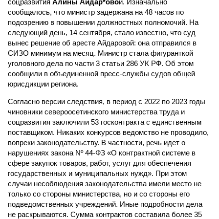
соцразвития
Алины Айдар*ово
й. Изначально
сообщалось, что министр задержана на 48 часов по
подозрению в повышении должностных полномочий. На
следующий день, 14 сентября, стало известно, что суд
вынес решение об аресте Айдаровой: она отправился в
СИЗО минимум на месяц. Министр стала фигуранткой
уголовного дела по части 3 статьи 286 УК РФ. Об этом
сообщили в объединенной пресс-службы судов общей
юрисдикции региона.
Согласно версии следствия, в период с 2022 по 2023 годы
чиновники североосетинского министерства труда и
соцразвития заключили 53 госконтракта с единственным
поставщиком. Никаких конкурсов ведомство не проводило,
вопреки законодательству. В частности, речь идет о
нарушениях закона Nº 44-ФЗ «О контрактной системе в
сфере закупок товаров, работ, услуг для обеспечения
государственных и муниципальных нужд». При этом
случаи несоблюдения законодательства имели место не
только со стороны министерства, но и со стороны его
подведомственных учреждений. Иные подробности дела
не раскрываются. Сумма контрактов составила более 35