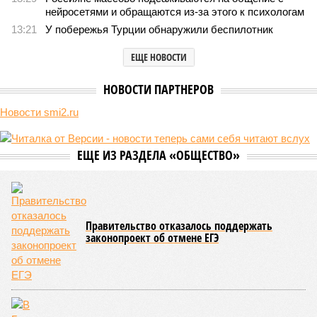
компании Capital Group начала реальной достройки
В нескольких станциях от уже сданного «Сказочного леса» пайщики ЖК
«Станция Л» продолжают ждать от компании Capital Group начала
реальной достройки (изображение сгенерировано ИИ)
Пока в Ярославском районе СВАО дольщики «Сказочного леса»
уже получают ключи – в мае 2026 года были получены
заключение о соответствии проектной документации и
разрешение на ввод жилищного комплекса в эксплуатацию –
совсем недалеко, в паре станций метро южнее, на Люблинской
улице, картина, можно сказать, прямо противоположная.
Сюжет:
Недвижимость
ЖК «Светлый мир «Станция Л»: та же группа компаний-
банкрот Seven Suns Development, та же
анонсированная