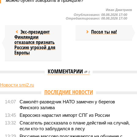
можно будет говорить в принципе?
Иван Дмитриев
Опубликовано:
08.08.2026 17:00
Отредактировано:
08.08.2026 17:00
Экс-президент
Посол ты на!
Финляндии
отказался признать
Россию угрозой для
Европы
КОММЕНТАРИИ
0
Новости smi2.ru
Версия
//
Конфликт
//
В нескольких станциях от уже сданного
«Сказочного леса» пайщики ЖК «Станция Л» продолжают ждать от
компании Capital Group начала реальной достройки
442
«Станция ожидания» для дольщиков
В нескольких станциях от уже сданного «Сказочного
леса» пайщики ЖК «Станция Л» продолжают ждать от