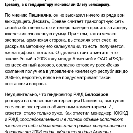
Еревану, а к гендиректору монополии Олегу Белозёрову.
По мнению
Пашиняна
, он не высказал ничего из ряда вон
выходящего. Дескать, Ереван считает транспортную сеть
своей собственностью и теперь намерен просить за аренду
«железки» означенную сумму. При этом, как отмечают
эксперты, армянская сторона, выставляя этот счёт, не
раскрыла методику его калькуляции, то есть, получается,
взяла цифры с потолка. Отдельно стоит отметить, что
заключённый в 2008 году между Арменией и ОАО «РЖД»
концессионный договор, согласно которому российская
компания получила в управление «железку» республики до
2038-го, вероятно, вовсе не предусматривает такой
постановки вопроса.
Неудивительно, что гендиректор РЖД
Белозёров
,
реагируя на словесные интервенции Пашиняна, выступил
со словно растерянно-обиженным комментарием. И,
кажется, стало только хуже. Как отметил менеджер, ЮКЖД
и РЖД
«последовательно и в полном объёме исполняют
взятые на себя обязательства в рамках концессионного
договора от 2008 года». «Концессия дала Армении