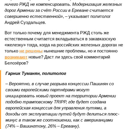
ничего РЖД не компенсировать. Модернизация железных
дорог Армении за счёт России в Ереване считается
совершенно естественной»
, – указывает политолог
Андрей Суздальцев.
Вот только почему для менеджмента РЖД столь же
естественным считается вкладываться в закавказскую
«железку» тогда, когда на российских железных дорогах не
только
не решены
нынешние проблемы, но и постоянно
возникают
новые? Даст ли здесь свой комментарий
Белозёров?
Гарник Туманян, политолог
– Вероятно, в случае разрыва концессии Пашинян со
своими европейскими партнёрами могут
инициировать новый проект на территории Армении
подобно трамповскому TRIPP, где будет создана
европейская концессия для управления путями, а
доходы от эксплуатации путей будут делиться плюс-
минус в таком же соотношении, как с американцами
(74% – Вашингтону, 26% – Еревану).