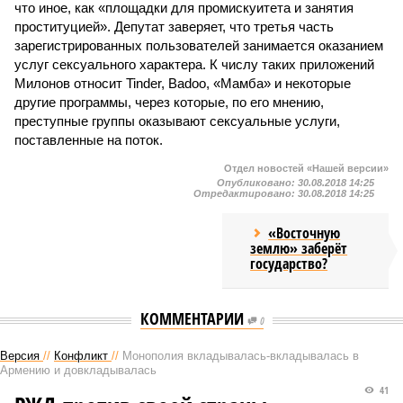
что иное, как «площадки для промискуитета и занятия
проституцией». Депутат заверяет, что третья часть
зарегистрированных пользователей занимается оказанием
услуг сексуального характера. К числу таких приложений
Милонов относит Tinder, Badoo, «Мамба» и некоторые
другие программы, через которые, по его мнению,
преступные группы оказывают сексуальные услуги,
поставленные на поток.
Отдел новостей «Нашей версии»
Опубликовано:
30.08.2018 14:25
Отредактировано:
30.08.2018 14:25
«Восточную
землю» заберёт
государство?
КОММЕНТАРИИ
0
Версия
//
Конфликт
//
Монополия вкладывалась-вкладывалась в
Армению и довкладывалась
41