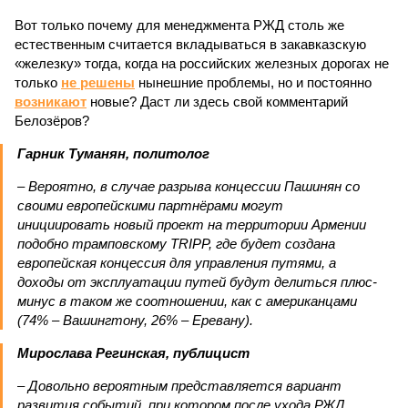
Вот только почему для менеджмента РЖД столь же
естественным считается вкладываться в закавказскую
«железку» тогда, когда на российских железных дорогах не
только
не решены
нынешние проблемы, но и постоянно
возникают
новые? Даст ли здесь свой комментарий
Белозёров?
Гарник Туманян, политолог
– Вероятно, в случае разрыва концессии Пашинян со
своими европейскими партнёрами могут
инициировать новый проект на территории Армении
подобно трамповскому TRIPP, где будет создана
европейская концессия для управления путями, а
доходы от эксплуатации путей будут делиться плюс-
минус в таком же соотношении, как с американцами
(74% – Вашингтону, 26% – Еревану).
Мирослава Регинская, публицист
– Довольно вероятным представляется вариант
развития событий, при котором после ухода РЖД