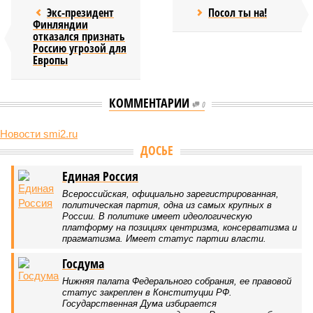
Экс-президент
Посол ты на!
Финляндии
отказался признать
Россию угрозой для
Европы
КОММЕНТАРИИ
0
Новости smi2.ru
Версия
//
Конфликт
//
В нескольких станциях от уже сданного
«Сказочного леса» пайщики ЖК «Станция Л» продолжают ждать от
компании Capital Group начала реальной достройки
425
«Станция ожидания» для дольщиков
В нескольких станциях от уже сданного «Сказочного
леса» пайщики ЖК «Станция Л» продолжают ждать от
компании Capital Group начала реальной достройки