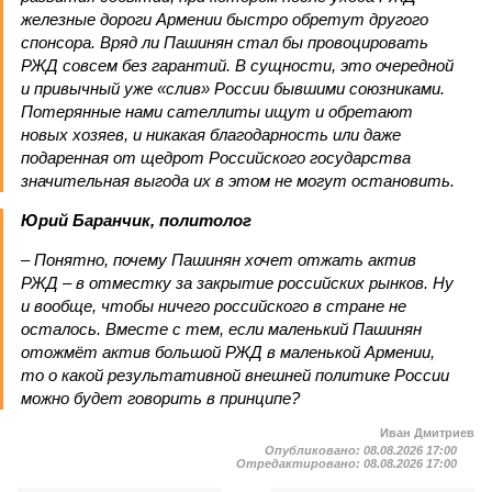
железные дороги Армении быстро обретут другого
спонсора. Вряд ли Пашинян стал бы провоцировать
РЖД совсем без гарантий. В сущности, это очередной
и привычный уже «слив» России бывшими союзниками.
Потерянные нами сателлиты ищут и обретают
новых хозяев, и никакая благодарность или даже
подаренная от щедрот Российского государства
значительная выгода их в этом не могут остановить.
Юрий Баранчик, политолог
– Понятно, почему Пашинян хочет отжать актив
РЖД – в отместку за закрытие российских рынков. Ну
и вообще, чтобы ничего российского в стране не
осталось. Вместе с тем, если маленький Пашинян
отожмёт актив большой РЖД в маленькой Армении,
то о какой результативной внешней политике России
можно будет говорить в принципе?
Иван Дмитриев
Опубликовано:
08.08.2026 17:00
Отредактировано:
08.08.2026 17:00