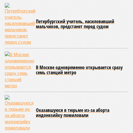
декабрю 2026 г., вторую – к марту 2028-го. Но никто при
этом из кураторов стройки не задается вопросом: как эти
сроки должны материализоваться? На строительной
площадке, по свидетельствам дольщиков, регулярно
бывающих у забора, какая-либо техника отсутствует. Ни
бетононасосов, ни работающих кранов, ни признаков
мобилизации подрядчиков. При том, что до «декабря 2026»
осталось менее полугода.
Если в «Сказочном лесу» техзаказчик публично
отчитывался о поэтапной готовности – 90%, затем 97%, с
конкретными инженерными работами (усиление
монолитных конструкций, устранение проектных ошибок) –
то по «Станции Л» подобной публичной отчётности
дольщики не видят. Ни Capital Group, ни кураторы
строительства не подтверждают ни соблюдения графика
строительства, ни объёма фактически выполненных работ.
Напрашивается закономерный вопрос: если
декларируемая «Capital Group модель (достраивать
проблемные объекты SSD») сработала на