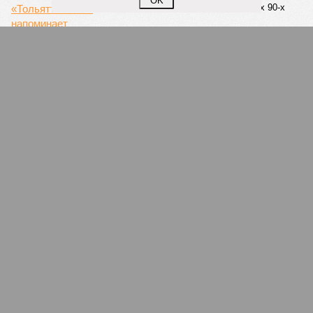
OK
«Станцию Л» в полном объёме или приоритет отдан
объектам мешей сложности и меньшего масштаба?
Источник: https://avaho.ru/novostroyka/moskva/uvao/lyublino/svetlyy-mir-
stantsiya-l/9303640/?ysclid=msemqdok6w326352116
Если да, то на каком основании декларируются конкретные
даты сдачи жилого комплекса (декабрь 2026 – март 2028),
если фаза активных строительных работ, если судить по
отсутствию техники на площадке, ещё не началась? При
этом на бумаге даты ввода ЖК в строй продолжают
фигурировать
в объявлениях о продаже квартир на
профильных порталах.
Для почти четырёх тысяч будущих собственников квартир
время давно измеряется не календарём, а очередными
переносами ожиданий. И пока на профильных порталах
продолжают указывать даты сдачи, главным индикатором
остается сама стройка. Если на ней по-прежнему не видно
признаков масштабных работ, то неизбежно возникает
вопрос: не превращаются ли сроки ввода в декларацию,
которая все больше расходится с реальным положением