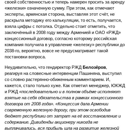
своей собственностью и теперь намерен просить за аренду
«железки» означенную сумму. При этом, как отмечают
эксперты, армянская сторона, выставляя этот счёт, не
раскрыла методику его калькуляции, то есть, получается,
взяла цифры с потолка. Отдельно стоит отметить, что
заключённый в 2008 году между Арменией и ОАО «РЖД»
концессионный договор, согласно которому российская
компания получила в управление «железку» республики до
2038-го, вероятно, вовсе не предусматривает такой
постановки вопроса.
Неудивительно, что гендиректор РЖД
Белозёров
,
реагируя на словесные интервенции Пашиняна, выступил
со словно растерянно-обиженным комментарием. И,
кажется, стало только хуже. Как отметил менеджер, ЮКЖД
и РЖД
«последовательно и в полном объёме исполняют
взятые на себя обязательства в рамках концессионного
договора от 2008 года». «Концессия дала Армении
современную железную дорогу, при этом освободив
бюджет республики от затрат на её восстановление и
содержание. Дивиденды акционеру никогда не
выплачивались, вся прибыль шла на развитие железной