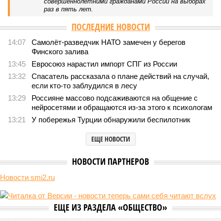
В нескольких станциях от уже сданного «Сказочного леса» пайщики ЖК
«Станция Л» продолжают ждать от компании Capital Group начала
реальной достройки (изображение сгенерировано ИИ)
Пока в Ярославском районе СВАО дольщики «Сказочного леса»
уже получают ключи – в мае 2026 года были получены
заключение о соответствии проектной документации и
разрешение на ввод жилищного комплекса в эксплуатацию –
совсем недалеко, в паре станций метро южнее, на Люблинской
улице, картина, можно сказать, прямо противоположная.
Сюжет:
Недвижимость
ЖК «Светлый мир «Станция Л»: та же группа компаний-
банкрот Seven Suns Development, та же
анонсированная
схема достройки через Capital Group осенью 2024 года, но
за прошедшие два года результатов, по словам дольщиков,
практически не видно. По
информации
из профильных
порталов, первую очередь ЖК строители обещают сдать к