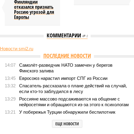
Финляндии
отказался признать
Россию угрозой для
Европы
КОММЕНТАРИИ
0
Новости smi2.ru
Версия
//
Конфликт
//
В нескольких станциях от уже сданного
«Сказочного леса» пайщики ЖК «Станция Л» продолжают ждать от
компании Capital Group начала реальной достройки
448
«Станция ожидания» для дольщиков
В нескольких станциях от уже сданного «Сказочного
леса» пайщики ЖК «Станция Л» продолжают ждать от
компании Capital Group начала реальной достройки