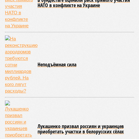
этом из кураторов стройки не задается вопросом: как эти
сроки должны материализоваться? На строительной
площадке, по свидетельствам дольщиков, регулярно
бывающих у забора, какая-либо техника отсутствует. Ни
бетононасосов, ни работающих кранов, ни признаков
мобилизации подрядчиков. При том, что до «декабря 2026»
осталось менее полугода.
Если в «Сказочном лесу» техзаказчик публично
отчитывался о поэтапной готовности – 90%, затем 97%, с
конкретными инженерными работами (усиление
монолитных конструкций, устранение проектных ошибок) –
то по «Станции Л» подобной публичной отчётности
дольщики не видят. Ни Capital Group, ни кураторы
строительства не подтверждают ни соблюдения графика
строительства, ни объёма фактически выполненных работ.
Напрашивается закономерный вопрос: если
декларируемая «Capital Group модель (достраивать
проблемные объекты SSD») сработала на
Лосиноостровской, почему она не масштабируется на
Люблино? И означает ли отсутствие техники на площадке,