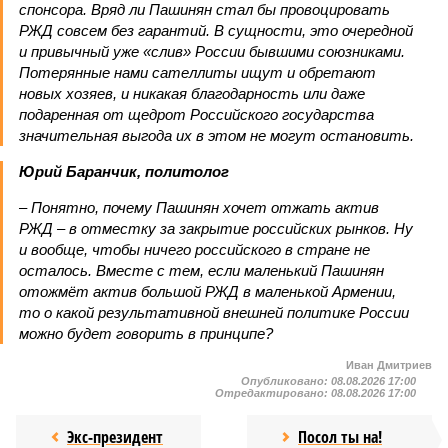
спонсора. Вряд ли Пашинян стал бы провоцировать
РЖД совсем без гарантий. В сущности, это очередной
и привычный уже «слив» России бывшими союзниками.
Потерянные нами сателлиты ищут и обретают
новых хозяев, и никакая благодарность или даже
подаренная от щедрот Российского государства
значительная выгода их в этом не могут остановить.
Юрий Баранчик, политолог
– Понятно, почему Пашинян хочет отжать актив
РЖД – в отместку за закрытие российских рынков. Ну
и вообще, чтобы ничего российского в стране не
осталось. Вместе с тем, если маленький Пашинян
отожмёт актив большой РЖД в маленькой Армении,
то о какой результативной внешней политике России
можно будет говорить в принципе?
Иван Дмитриев
Опубликовано:
08.08.2026 17:00
Отредактировано:
08.08.2026 17:00
Экс-президент
Посол ты на!