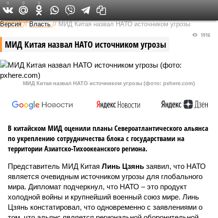
0
0
0
Федеральный выпуск
Версия
//
Власть
//
МИД Китая назвал НАТО источником угрозы
1916
МИД Китая назвал НАТО источником угрозы
МИД Китая назвал НАТО источником угрозы (фото: pxhere.com)
В китайском МИД оценили планы Североатлантического альянса
по укреплению сотрудничества блока с государствами на
территории Азиатско-Тихоокеанского региона.
Представитель МИД Китая
Линь Цзянь
заявил, что НАТО
является очевидным источником угрозы для глобального
мира. Дипломат подчеркнул, что НАТО – это продукт
холодной войны и крупнейший военный союз мире. Линь
Цзянь констатировал, что одновременно с заявлениями о
том, что альянс является региональной оборонительной