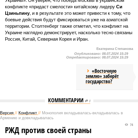
Украины». Он уверен, что победа Москвы в украинском
конфликте «придаст смелости» китайскому лидеру
Си
Цзиньпину
, и в результате это может привести к тому, что
боевые действия будут фиксироваться уже на азиатской
территории. Столтенберг также отметил, что конфликт на
Украине наглядно демонстрирует, насколько тесно связаны
Россия, Китай, Северная Корея и Иран.
Екатерина Степанова
Опубликовано:
08.07.2024 15:29
Отредактировано:
08.07.2024 15:29
«Восточную
землю» заберёт
государство?
КОММЕНТАРИИ
0
Версия
//
Конфликт
//
Монополия вкладывалась-вкладывалась в
Армению и довкладывалась
74
РЖД против своей страны