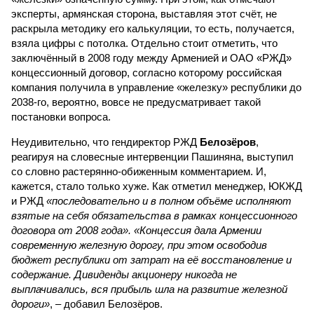
эксперты, армянская сторона, выставляя этот счёт, не
раскрыла методику его калькуляции, то есть, получается,
взяла цифры с потолка. Отдельно стоит отметить, что
заключённый в 2008 году между Арменией и ОАО «РЖД»
концессионный договор, согласно которому российская
компания получила в управление «железку» республики до
2038-го, вероятно, вовсе не предусматривает такой
постановки вопроса.
Неудивительно, что гендиректор РЖД
Белозёров
,
реагируя на словесные интервенции Пашиняна, выступил
со словно растерянно-обиженным комментарием. И,
кажется, стало только хуже. Как отметил менеджер, ЮКЖД
и РЖД
«последовательно и в полном объёме исполняют
взятые на себя обязательства в рамках концессионного
договора от 2008 года». «Концессия дала Армении
современную железную дорогу, при этом освободив
бюджет республики от затрат на её восстановление и
содержание. Дивиденды акционеру никогда не
выплачивались, вся прибыль шла на развитие железной
дороги»
, – добавил Белозёров.