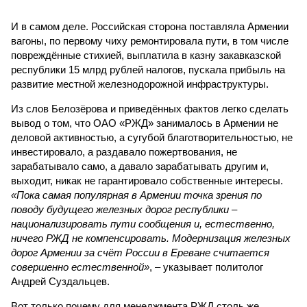
И в самом деле. Российская сторона поставляла Армении
вагоны, по первому чиху ремонтировала пути, в том числе
повреждённые стихией, выплатила в казну закавказской
республики 15 млрд рублей налогов, пускала прибыль на
развитие местной железнодорожной инфраструктуры.
Из слов Белозёрова и приведённых фактов легко сделать
вывод о том, что ОАО «РЖД» занималось в Армении не
деловой активностью, а сугубой благотворительностью, не
инвестировало, а раздавало пожертвования, не
зарабатывало само, а давало зарабатывать другим и,
выходит, никак не гарантировало собственные интересы.
«Пока самая популярная в Армении точка зрения по
поводу будущего железных дорог рес­публики –
национализировать пути сообщения и, естественно,
ничего РЖД не компенсировать. Модернизация железных
дорог Армении за счёт России в Ереване считается
совершенно естественной»
, – указывает политолог
Андрей Суздальцев.
Вот только почему для менеджмента РЖД столь же