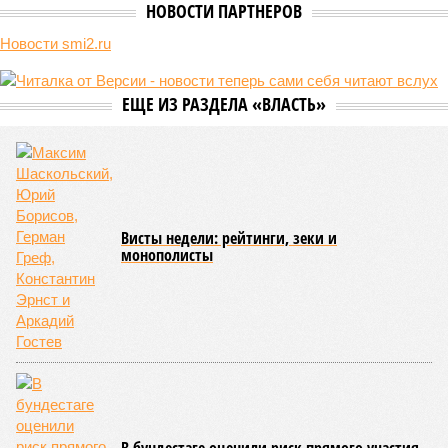
В нескольких станциях от уже сданного «Сказочного леса» пайщики ЖК
«Станция Л» продолжают ждать от компании Capital Group начала
реальной достройки (изображение сгенерировано ИИ)
Пока в Ярославском районе СВАО дольщики «Сказочного леса»
уже получают ключи – в мае 2026 года были получены
заключение о соответствии проектной документации и
разрешение на ввод жилищного комплекса в эксплуатацию –
совсем недалеко, в паре станций метро южнее, на Люблинской
улице, картина, можно сказать, прямо противоположная.
Сюжет:
Недвижимость
ЖК «Светлый мир «Станция Л»: та же группа компаний-
банкрот Seven Suns Development, та же
анонсированная
схема достройки через Capital Group осенью 2024 года, но
за прошедшие два года результатов, по словам дольщиков,
практически не видно. По
информации
из профильных
порталов, первую очередь ЖК строители обещают сдать к
декабрю 2026 г., вторую – к марту 2028-го. Но никто при