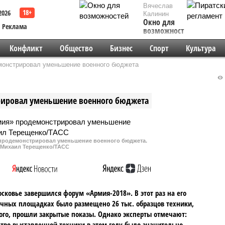
Вячеслав
2026
Калинин
Окно для
Реклама
возможностей
Конфликт
Общество
Бизнес
Спорт
Культура
онстрировал уменьшение военного бюджета
ровал уменьшение военного бюджета
родемонстрировал уменьшение военного бюджета.
 Михаил Терещенко/ТАСС
сковье завершился форум «Армия-2018». В этот раз на его
чных площадках было размещено 26 тыс. образцов техники,
ого, прошли закрытые показы. Однако эксперты отмечают:
тво выставленной техники в этом году было значительно