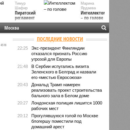
Тимур
Марина
Шафир
Ярдаева
Пиратский
Интеллектом
регламент
– по голове
Москва
ПОСЛЕДНИЕ НОВОСТИ
4518
22:25
Экс-президент Финляндии
отказался признать Россию
угрозой для Европы
21:48
В Сербии испугались визита
Зеленского в Белград и назвали
его «местью Евросоюза»
20:43
Дональд Трамп намерен
реализовать проект строительства
бального зала в Белом доме
20:27
Лондонская полиция лишится 1000
рабочих мест
20:12
Прогулявшуюся голой по Москве
блогершу поместили под
домашний арест