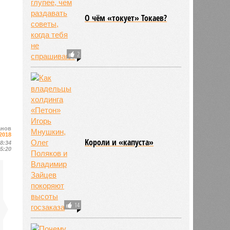
О чём «токует» Токаев?
2
анов
2018
Kороли и «капуста»
08:34
15:20
14