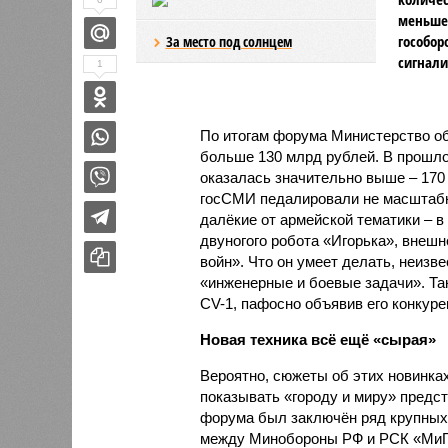
меньше,
гособор
За место под солнцем
сигнали
1
По итогам форума Министерство об
больше 130 млрд рублей. В прошло
оказалась значительно выше – 170 
госСМИ педалировали не масштабно
далёкие от армейской тематики – 
двуногого робота «Игорька», внешн
войн». Что он умеет делать, неизве
«инженерные и боевые задачи». Т
CV-1, пафосно объявив его конкурен
Новая техника всё ещё «сырая»
Вероятно, сюжеты об этих новинках
показывать «городу и миру» предст
форума был заключён ряд крупных 
между Мин­обороны РФ и РСК «МиГ»