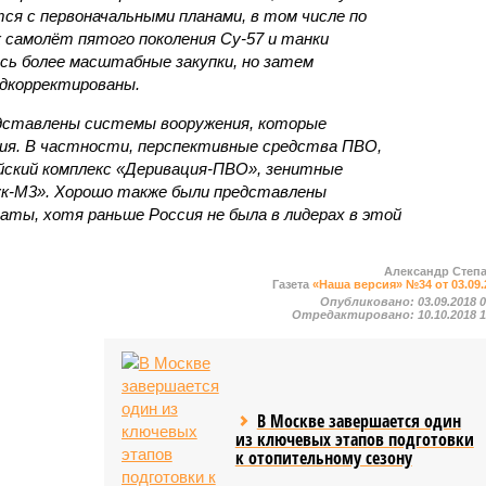
ся с первоначальными планами, в том числе по
 самолёт пятого поколения Су-57 и танки
сь более масштабные закупки, но затем
дкорректированы.
едставлены системы вооружения, которые
я. В частности, перспективные средства ПВО,
ский комплекс «Деривация-ПВО», зенитные
к-М3». Хорошо также были представлены
ты, хотя раньше Россия не была в лидерах в этой
Александр Степ
Газета
«Наша версия» №34 от 03.09.
Опубликовано:
03.09.2018 
Отредактировано:
10.10.2018 
В Москве завершается один
из ключевых этапов подготовки
к отопительному сезону