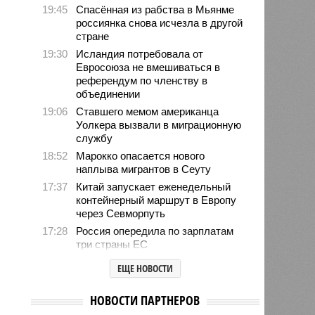
19:45
Спасённая из рабства в Мьянме
россиянка снова исчезла в другой
стране
19:30
Исландия потребовала от
Евросоюза не вмешиваться в
референдум по членству в
объединении
19:06
Ставшего мемом американца
Уолкера вызвали в миграционную
службу
18:52
Марокко опасается нового
наплыва мигрантов в Сеуту
17:37
Китай запускает еженедельный
контейнерный маршрут в Европу
через Севморпуть
17:28
Россия опередила по зарплатам
три страны ЕС
17:16
Александр Лукашенко призвал
ЕЩЕ НОВОСТИ
белорусов скупать пустующие
избы
НОВОСТИ ПАРТНЕРОВ
14:49
Девушка объяснила убийство