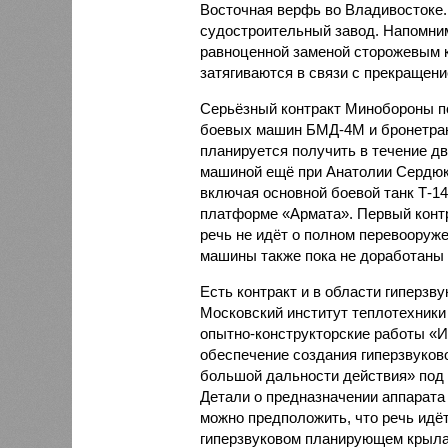
Восточная верфь во Владивостоке
судостроительный завод. Напомним
равноценной заменой сторожевым к
затягиваются в связи с прекращени
Серьёзный контракт Мин­обороны п
боевых машин БМД-4М и бронетран
планируется получить в течение д
машиной ещё при Анатолии Сердюко
включая основной боевой танк Т-14
платформе «Армата». Первый контр
речь не идёт о полном перевооруже
машины также пока не доработаны 
Есть контракт и в области гиперзву
Московский институт теплотехники
опытно-конструкторские работы «
обеспечение создания гиперзвуково
большой дальности действия» под
Детали о предназначении аппарата
можно предположить, что речь идё
гиперзвуковом планирующем крылат