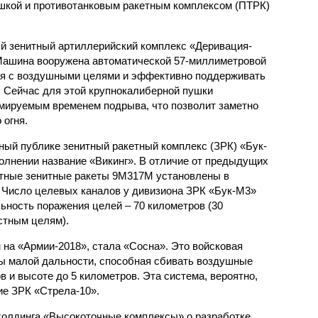
шкой и противотанковым ракетным комплексом (ПТРК)
й зенитный артиллерийский комплекс «Деривация-
Машина вооружена автоматической 57-миллиметровой
ься с воздушными целями и эффективно поддерживать
. Сейчас для этой крупнокалиберной пушки
мируемым временем подрыва, что позволит заметно
 огня.
ный публике зенитный ракетный комплекс (ЗРК) «Бук-
олнении название «Викинг». В отличие от предыдущих
тные зенитные ракеты 9М317М установлены в
 Число целевых каналов у дивизиона ЗРК «Бук-М3»
ьность поражения целей – 70 километров (30
стным целям).
на «Армии-2018», стала «Сосна». Это войсковая
ы малой дальности, способная сбивать воздушные
в и высоте до 5 километров. Эта система, вероятно,
е ЗРК «Стрела-10».
холдинга «Высокоточные комплексы» о разработке