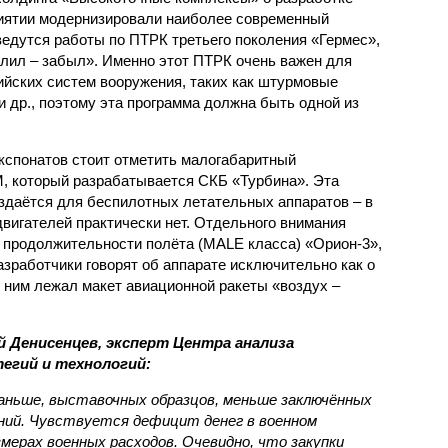
риятии модернизировали наиболее современный
ведутся работы по ПТРК третьего поколения «Гермес»,
лил – забыл». Именно этот ПТРК очень важен для
ийских систем вооружения, таких как штурмовые
 др., поэтому эта программа должна быть одной из
кспонатов стоит отметить малогабаритный
, который разрабатывается СКБ «Турбина». Эта
здаётся для беспилотных летательных аппаратов – в
двигателей практически нет. Отдельного внимания
 продолжительности полёта (MALE класса) «Орион-3»,
зработчики говорят об аппарате исключительно как о
 ним лежал макет авиа­ционной ракеты «воздух –
й Денисенцев, эксперт Центра анализа
егий и технологий:
раньше, выставочных образцов, меньше заключённых
ний. Чувствуется дефицит денег в военном
ерах военных расходов. Очевидно, что закупки