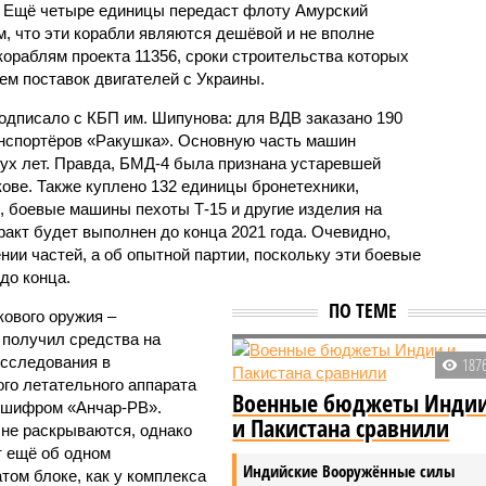
. Ещё четыре единицы передаст флоту Амурский
, что эти корабли являются дешёвой и не вполне
ораблям проекта 11356, сроки строительства которых
ем поставок двигателей с Украины.
одписало с КБП им. Шипунова: для ВДВ заказано 190
спортёров «Ракушка». Основную часть машин
вух лет. Правда, БМД-4 была признана устаревшей
ве. Также куплено 132 единицы бронетехники,
, боевые машины пехоты Т-15 и другие изделия на
акт будет выполнен до конца 2021 года. Очевидно,
нии частей, а об опытной партии, поскольку эти боевые
до конца.
ПО ТЕМЕ
кового оружия –
 получил средства на
Исследования в
187
го летательного аппарата
Военные бюджеты Инди
 шифром «Анчар-РВ».
и Пакистана сравнили
 не раскрываются, однако
т ещё об одном
Индийские Вооружённые силы
ом блоке, как у комплекса