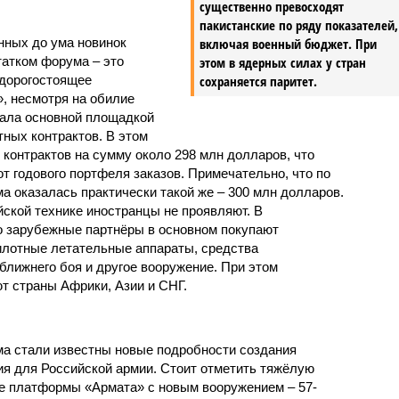
существенно превосходят
пакистанские по ряду показателей,
нных до ума новинок
включая военный бюджет. При
татком форума – это
этом в ядерных силах у стран
 дорогостоящее
сохраняется паритет.
, несмотря на обилие
тала основной площадкой
ных контрактов. В этом
 контрактов на сумму около 298 млн долларов, что
т годового портфеля заказов. Примечательно, что по
а оказалась практически такой же – 300 млн долларов.
йской технике иностранцы не проявляют. В
о зарубежные парт­нёры в основном покупают
илотные летательные аппараты, средства
ближнего боя и другое вооружение. При этом
 страны Африки, Азии и СНГ.
а стали известны новые подробности создания
я для Российской армии. Стоит отметить тяжёлую
е платформы «Армата» с новым вооружением – 57-