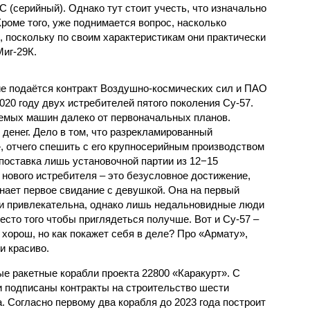
С (серийный). Однако тут стоит учесть, что изначально
роме того, уже поднимается вопрос, насколько
 поскольку по своим характеристикам они практически
иг-29К.
ие подаётся контракт Воздушно-космических сил и ПАО
020 году двух истребителей пятого поколения Су-57.
емых машин далеко от первоначальных планов.
 денег. Дело в том, что разрекламированный
, отчего спешить с его крупносерийным производством
 поставка лишь установочной партии из 12−15
 нового истребителя – это безусловное достижение,
нает первое свидание с девушкой. Она на первый
 и привлекательна, однако лишь недальновидные люди
место того чтобы приглядеться получше. Вот и Су-57 –
 хорош, но как покажет себя в деле? Про «Армату»,
и красиво.
е ракетные корабли проекта 22800 «Каракурт». С
 подписаны контракты на строительство шести
а. Согласно первому два корабля до 2023 года построит