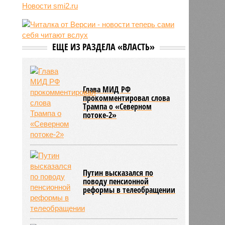
трёхмесячного сына
Новости smi2.ru
14:40
Сергей Миронов выступил за
увеличение пенсий детям,
потерявшим родителей
ЕЩЕ ИЗ РАЗДЕЛА «ВЛАСТЬ»
13:56
Финляндия захотела использовать
приграничные болота против
России
Глава МИД РФ
прокомментировал слова
Трампа о «Северном
потоке-2»
Путин высказался по
поводу пенсионной
реформы в телеобращении