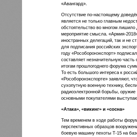
«Авангард».
Отсутствие по-настоящему доведё
является не только главным недос
обстоятельство во многом лишило
мероприятие смысла. «Армия-2018»
иностранных делегаций, так и не с
для подписания российских экспорт
году «Рос­оборонэкспорт» подписал
составляет незначительную часть о
итогам прошлогоднего форума сумм
То есть большого интереса к росси
«Рособоронэкспорте» заявляют, чт
сухопутную военную технику, бесп
радиоэлектронной борьбы, оружие 
основными покупателями выступают
«Атака», «викинг» и «сосна»
Тем временем в ходе работы форум
перспективных образцов вооружени
боевую машину пехоты Т-15 на баз