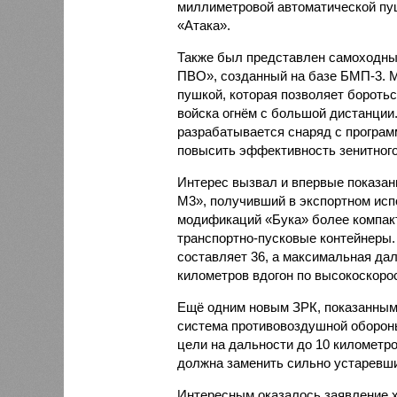
миллиметровой автоматической пу
«Атака».
Также был представлен самоходны
ПВО», созданный на базе БМП-3. 
пушкой, которая позволяет борот
войска огнём с большой дистанции
разрабатывается снаряд с програм
повысить эффективность зенитного
Интерес вызвал и впервые показан
М3», получивший в экспортном исп
модификаций «Бука» более компак
транспортно-пусковые контейнеры.
составляет 36, а максимальная дал
километров вдогон по высокоскоро
Ещё одним новым ЗРК, показанным 
система противовоздушной оборон
цели на дальности до 10 километро
должна заменить сильно устаревши
Интересным оказалось заявление 