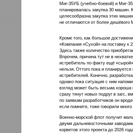
Миг-35УБ (учебно-боевой) и Миг-35
планировалась закупка 30 машин. К
целесообразна закупка этих машин,
не отличаются от более дешёвого М
Кроме того, как большое достижен
«Компания «Сухой» на поставку к 2
Здесь также количество приобрета
Впрочем, причина тут не в нехватке
истребитель по факту ещё «сырой»
нельзя. Оттого пока и планируется
истребителей. Конечно, разработка
однако пока ситуация с ним напоми
взгляд может быть весьма хороша
сразу тянут новых подруг в загс, в
по заявкам разработчиков он вроде
если помните, тоже говорили много 
Военно-морской флот получит малы
двумя дальневосточными заводами
корветов этого проекта до 2026 год