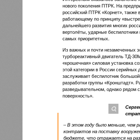
нового поколения ПТРК. На предп
российский ПТРК «Корнет», также 
работающему по принципу «выстре
дальнейшего развития многих росс
вертолёты, ударные беспилотники и
самых приоритетных.
Из важных и почти незамеченных э
турбореактивный двигатель ТД-30М
«крошечная» силовая установка со
этой категории в России серийных 
заслуживает беспилотник большой
разработки группы «Кронштадт». Ра
разведывательном, однако рядом с
поверхность».
Серге
страт
– В этом году было меньше, чем 
контрактов на поставку вооруже
бюджете, что отражается на разм