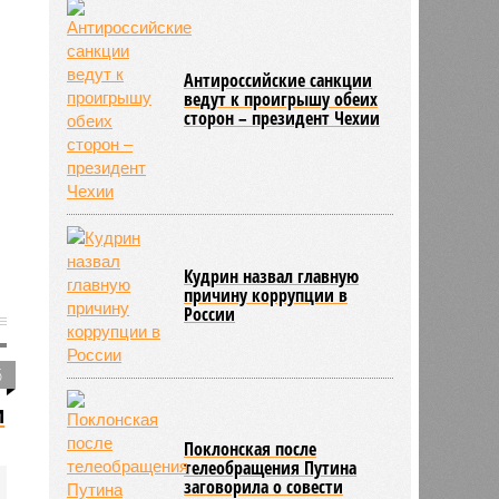
Антироссийские санкции
ведут к проигрышу обеих
сторон – президент Чехии
Кудрин назвал главную
причину коррупции в
России
6
и
Поклонская после
телеобращения Путина
заговорила о совести