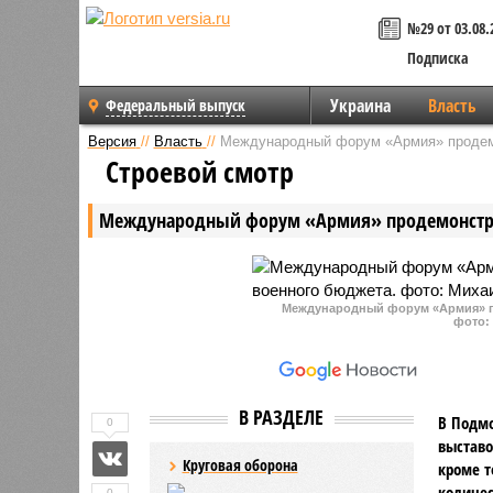
№29 от 03.08.
Подписка
Украина
Власть
Федеральный выпуск
Версия
//
Власть
//
Международный форум «Армия» продем
Строевой смотр
Международный форум «Армия» продемонстри
Международный форум «Армия» п
фото:
В РАЗДЕЛЕ
В Подмо
0
выставо
Круговая оборона
кроме т
количес
0