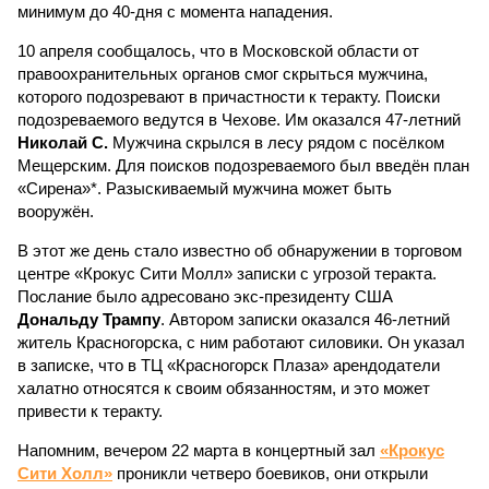
минимум до 40-дня с момента нападения.
10 апреля сообщалось, что в Московской области от
правоохранительных органов смог скрыться мужчина,
которого подозревают в причастности к теракту. Поиски
подозреваемого ведутся в Чехове. Им оказался 47-летний
Николай С.
Мужчина скрылся в лесу рядом с посёлком
Мещерским. Для поисков подозреваемого был введён план
«Сирена»*. Разыскиваемый мужчина может быть
вооружён.
В этот же день стало известно об обнаружении в торговом
центре «Крокус Сити Молл» записки с угрозой теракта.
Послание было адресовано экс-президенту США
Дональду Трампу
. Автором записки оказался 46-летний
житель Красногорска, с ним работают силовики. Он указал
в записке, что в ТЦ «Красногорск Плаза» арендодатели
халатно относятся к своим обязанностям, и это может
привести к теракту.
Напомним, вечером 22 марта в концертный зал
«Крокус
Сити Холл»
проникли четверо боевиков, они открыли