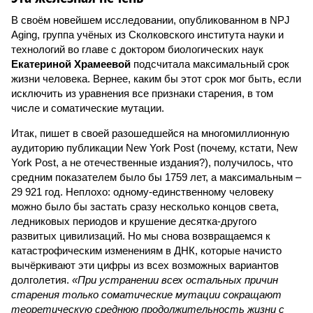
В своём новейшем исследовании, опубликованном в NPJ
Aging, группа учёных из Сколковского института науки и
технологий во главе с доктором биологических наук
Екатериной Храмеевой
подсчитала максимальный срок
жизни человека. Вернее, каким бы этот срок мог быть, если
исключить из уравнения все признаки старения, в том
числе и соматические мутации.
Итак, пишет в своей разошедшейся на многомиллионную
аудиторию публикации New York Post (почему, кстати, New
York Post, а не отечественные издания?), получилось, что
средним показателем было бы 1759 лет, а максимальным –
29 921 год. Неплохо: одному-единственному человеку
можно было бы застать сразу несколько концов света,
ледниковых периодов и крушение десятка-другого
развитых цивилизаций. Но мы снова возвращаемся к
катастрофическим изменениям в ДНК, которые начисто
вычёркивают эти цифры из всех возможных вариантов
долголетия.
«При устранении всех остальных причин
старения только соматические мутации сокращают
теоретическую среднюю продолжительность жизни с