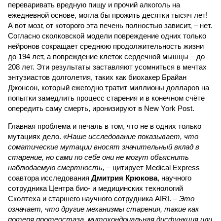
переваривать вредную пищу и прочий алкоголь на
ежедневной основе, могла бы прожить десятки тысяч лет!
А вот мозг, от которого эта печень полностью зависит, – нет.
Согласно сколковской модели повреждение одних только
нейронов сокращает среднюю продолжительность жизни
до 194 лет, а повреждение клеток сердечной мышцы – до
208 лет. Эти результаты заставляют усомниться в мечтах
энтузиастов долголетия, таких как биохакер Брайан
Джонсон, который ежегодно тратит миллионы долларов на
попытки замедлить процесс старения и в конечном счёте
опередить саму смерть, иронизируют в New York Post.
Главная проблема и печаль в том, что не в одних только
мутациях дело.
«Наше исследование показывает, что
соматические мутации вносят значительный вклад в
старение, но сами по себе они не могут объяснить
наблюдаемую смертность, –
цитирует Medical Express
соавтора исследования
Дмитрия Крюкова
, научного
сотрудника Центра био- и медицинских технологий
Сколтеха и старшего научного сотрудника AIRI. –
Это
означает, что другие механизмы старения, такие как
потеря протеостаза, митохондриальная дисфункция или