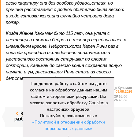
свою квартиру она без особого удовольствия, но
причина расставания с родной обителью была веской:
в ходе готовки женщина случайно устроила дома
пожар.
Когда Жанне Кальман было 115 лет, она упала с
лестницы и сломала бедро и с тех пор передвигалась в
инвалидном кресле. Нейропсихолог Карен Ричи раз в
полгода проводила исследования психического и
умственного состояния старушки: по словам
докторши, Кальман до самого конца сохраняла ясную
память и ум, рассказывая Ричи стихи из своего
детства и решая арифметические задачки.
Продолжая работу с сайтом вы даете
Александр Кузьмин
согласие на обработку данных нашим
Газета
«Наша версия» №29 от 03.08.2026
сайтом и сторонними ресурсами. Вы
Опубликовано:
04.08.2026 18:00
Отредактировано:
04.08.2026 18:00
можете запретить обработку Cookies в
настройках браузера.
Воры без
Последние
Пожалуйста, ознакомьтесь с
разбора
времена
«Политикой в отношении обработки
персональных данных»
.