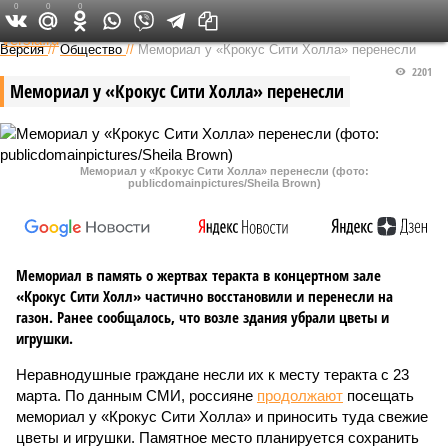
0
0
0
Федеральный выпуск
Версия
//
Общество
//
Мемориал у «Крокус Сити Холла» перенесли
2201
Мемориал у «Крокус Сити Холла» перенесли
Мемориал у «Крокус Сити Холла» перенесли (фото:
publicdomainpictures/Sheila Brown)
Мемориал в память о жертвах теракта в концертном зале
«Крокус Сити Холл» частично восстановили и перенесли на
газон. Ранее сообщалось, что возле здания убрали цветы и
игрушки.
Неравнодушные граждане несли их к месту теракта с 23
марта. По данным СМИ, россияне
продолжают
посещать
мемориал у «Крокус Сити Холла» и приносить туда свежие
цветы и игрушки. Памятное место планируется сохранить