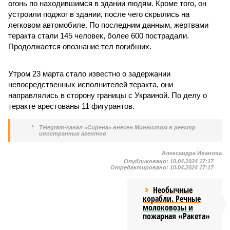
огонь по находившимся в здании людям. Кроме того, он
устроили поджог в здании, после чего скрылись на
легковом автомобиле. По последним данным, жертвами
теракта стали 145 человек, более 600 пострадали.
Продолжается опознание тел погибших.
Утром 23 марта стало известно о задержании
непосредственных исполнителей теракта, они
направлялись в сторону границы с Украиной. По делу о
теракте арестованы 11 фигурантов.
*
Telegram-канал «Сирена» внесен Минюстом в реестр
иностранных агентов
Александра Иванова
Опубликовано:
10.04.2024 17:17
Отредактировано:
10.04.2024 17:17
Необычные
корабли. Речные
молоковозы и
пожарная «Ракета»