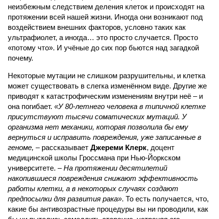
неизбежным следствием деления клеток и происходят на
протяжении всей нашей жизни. Иногда они возникают под
воздействием внешних факторов, условно таких как
ультрафиолет, а иногда… это просто случается. Просто
«потому что». И учёные до сих пор бьются над загадкой
почему.
Некоторые мутации не слишком разрушительны, и клетка
может существовать в слегка изменённом виде. Другие же
приводят к катастрофическим изменениям внутри неё – и
она погибает.
«У 80-летнего человека в типичной клетке
присутствуют тысячи соматических мутаций. У
организма нет механики, которая позволила бы ему
вернуться и исправить повреждения, уже записанные в
геноме,
– рассказывает
Джереми Клерк
, доцент
медицинской школы Гроссмана при Нью-Йоркском
университете.
– На протяжении десятилетий
накопившиеся повреждения снижают эффективность
работы клетки, а в некоторых случаях создают
предпосылки для развития рака»
. То есть получается, что,
какие бы антивозрастные процедуры вы ни проводили, как