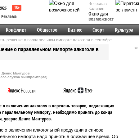
Вячеслав
2026
Калинин
Окно для
Реклама
возможностей
Конфликт
Общество
Бизнес
Спорт
Культура
ять решение о параллельном импорте алкоголя в сентябре
шение о параллельном импорте алкоголя в
Денис Мантуров
ресс-служба Минпромторга)
 о включении алкоголя в перечень товаров, подлежащих
о параллельному импорту, необходимо принять до конца
я, уверне Денис Мантуров.
е о включении алкогольной продукции в список
ельного импорта надо принять в ближайшее время. Об