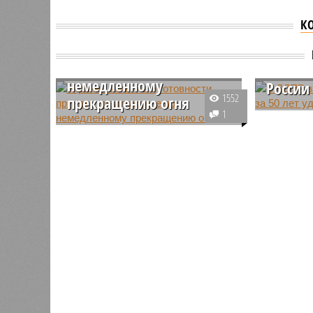
К
Украина заявила о
В ЛДПР
готовности принять
необхо
предложение по
удвоит
немедленному
России
1552
прекращению огня
Председа
1
Украина заявила о готовности
Слуцкий 
принять предложение США о
на важно
временном прекращении огня
демограф
сроком на 30 дней. Об этом
России, 
сообщается на официальном
роста на
сайте Офиса президента
Украины.