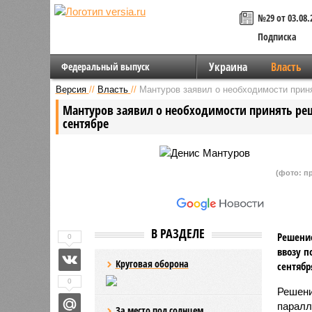
№29 от 03.08.
Подписка
Украина
Власть
Федеральный выпуск
Версия
//
Власть
//
Мантуров заявил о необходимости прин
Мантуров заявил о необходимости принять ре
сентябре
(фото: п
В РАЗДЕЛЕ
Решение
0
ввозу п
Круговая оборона
сентябр
0
Решени
паралл
За место под солнцем