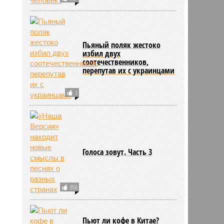
Пьяный поляк жестоко
избил двух
соотечественников,
перепутав их с украинцами
1
Голоса зовут. Часть 3
856
Пьют ли кофе в Китае?