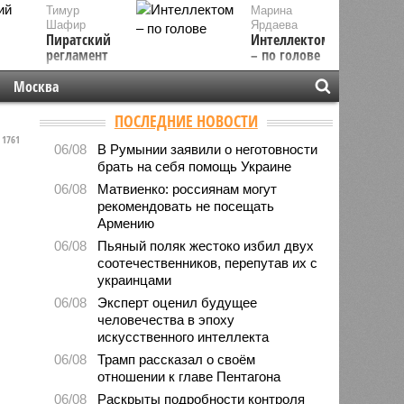
Тимур
Марина
Шафир
Ярдаева
Пиратский
Интеллектом
регламент
– по голове
Москва
ПОСЛЕДНИЕ НОВОСТИ
1761
06/08
В Румынии заявили о неготовности
брать на себя помощь Украине
06/08
Матвиенко: россиянам могут
рекомендовать не посещать
Армению
06/08
Пьяный поляк жестоко избил двух
соотечественников, перепутав их с
украинцами
06/08
Эксперт оценил будущее
человечества в эпоху
искусственного интеллекта
06/08
Трамп рассказал о своём
отношении к главе Пентагона
06/08
Раскрыты подробности контроля