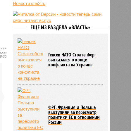
Новости smi2.ru
06/08
Euractiv: закрытие границы с
Россией спровоцировало спад
экономики Финляндии
06/08
Минобрнауки осенью примет
ЕЩЕ ИЗ РАЗДЕЛА «ВЛАСТЬ»
решение о правилах приёма на
платные места в вузах
сии»
15:30
Генсек НАТО Столтенберг
15:30
высказался о конце
конфликта на Украине
ФРГ, Франция и Польша
выступили за пересмотр
политики ЕС в отношении
России