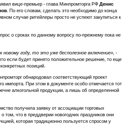
аявил вице-премьер - глава Минпромторга РФ
Денис
ров
. По его словам, сделать это необходимо до конца
ивном случае ритейлеры просто не успеют закупиться к
прос о сроках по данному вопросу по-прежнему пока не
к новому году, то это уже бесполезное включение»,
-
что если будет принято положительное решение, то еще
 конкретных позиций.
нпромторг обнародовал соответствующий проект
о импорта. При этом в документе особо отмечается тот
еречне алкогольной продукции, а лишь об определенной
мство получила заявку от ассоциации торговых
 о том, что в преддверии новогодних праздников они
укцией, которая традиционно пользуется спросом у