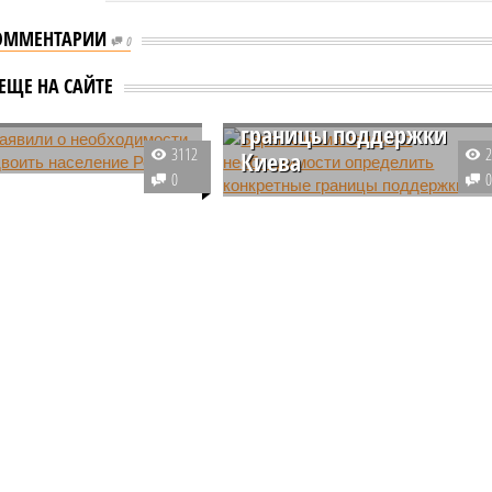
ОММЕНТАРИИ
0
Барак Обама заявил о
 заявили о
необходимости
димости за 50 лет
ЕЩЕ НА САЙТЕ
определить конкретные
ь население
границы поддержки
3112
Киева
тель партии Леонид
0
акцентировал внимание
Барак Обама заявил о том, что
сти решения
Вашингтону и союзникам
ических вопросов в
необходимо определить рамки
заявив о необходимости
дозволенного для Киева,
селения страны.
поскольку иначе это грозит
открытым противостоянием с
Россией.