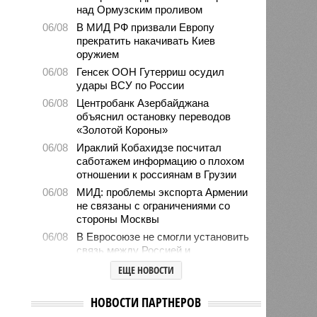
над Ормузским проливом
06/08
В МИД РФ призвали Европу
прекратить накачивать Киев
оружием
06/08
Генсек ООН Гутерриш осудил
удары ВСУ по России
06/08
Центробанк Азербайджана
объяснил остановку переводов
«Золотой Короны»
06/08
Ираклий Кобахидзе посчитал
саботажем информацию о плохом
отношении к россиянам в Грузии
06/08
МИД: проблемы экспорта Армении
не связаны с ограничениями со
стороны Москвы
06/08
В Евросоюзе не смогли установить
связь между Россией и
миграционным кризисом в Сеуте
ЕЩЕ НОВОСТИ
06/08
Ямпольская объяснила причины
проблем с поступлением в
НОВОСТИ ПАРТНЕРОВ
ведущие вузы страны