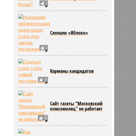
1
Слопали «Яблоко»
1
Карманы кандидатов
18
Сайт газеты "Московский
комсомолец" не работает
93