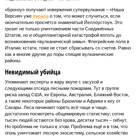
«Бронзу» получают извержения супервулканов – «Наша
Версия» уже
писала
о том, что может случиться, если
окончательно проснётся знаменитый Йеллоустоун. Это
грозит не только уничтожением части Соединённых
Штатов, но и общепланетарной катастрофой вплоть до
возникновения «вулканической зимы». Флегрейские поля в
Италии, кстати, тоже не стоит сбрасывать со счетов. Равно
как и многие другие до поры спящие вулканические
районы.
Невидимый убийца
Упоминают эксперты и жару вкупе с засухой и
следующими отсюда лесными пожарами. Тут в группе
риска запад США, юг Европы, Австралия, Ближний Восток,
а также некоторые районы Бразилии и Африки к югу от
Сахары. Леса начинают гореть всё чаще и чаще,
достаточно посмотреть общемировую статистику; сотни
тысяч людей остаются без крова, десятки тысяч – гибнут.
Но проблема не только в этом. Проблема ещё и в том, что
огонь уничтожает лесную экосистему, сельское хозяйство