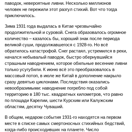
паводок, невероятные ливни. Несколько миллионов
человек не пережили этот разгул стихий. Вот что тогда
приключилось.
Зима 1931 года выдалась в Китае чрезвычайно
продолжительной и суровой. Снега образовалось огромное
количество – казалось бы, хороший знак после периода
великой суши, продолжавшегося с 1928-го. Но всё
обратилось катастрофой. Снег растаял, устремился в реки,
начался небывалый паводок, быстро обернувшийся
страшным наводнением, которое обильные весенние ливни
только усугубили. К июню всё это преобразовалось в
массовый потоп, в июле же Китай в дополнение накрыло
сразу девятью циклонами. Последствия оказались
невообразимыми: наводнение погребло под собой
территорию в 180 тыс. квадратных километров, что равно
по площади Карелии, шести Курским или Калужским
областям, десятку Чуваший.
В общем, недаром события 1931-го находятся на первом
месте в списке самых смертоносных стихийных бедствий,
когда-либо происходивших на планете. Число