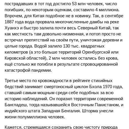
пострадавших в тот год достигло 53 млн человек, число
погибших, по некоторым оценкам, составило 4 миллиона.
Впрочем, для Китая подобное не в новинку. Так, в сентябре
1887 года вода прорвала многочисленные дамбы на реке
Хуанхэ и быстро залила почти весь Северный Китай, так
как местность там довольно низменная, и потоп просто не
встречал препятствий на своём пути, уничтожая деревни и
целые города. Водой залило 130 тыс. квадратных
километров (а это больше территорий Оренбургской или
Кировской областей), 2 млн человек остались без крова,
ещё столько же погибли в результате спровоцированной
катастрофой пандемии.
Третье место по кровожадности в рейтинге стихийных
бедствий занимает смертоносный циклон Бхола 1970 года,
ставший самым мощным среди себе подобных за всю
историю наблюдений. Он поразил территории современной
Бангладеш, тогда называвшейся Восточным Пакистаном, и
индийского штата Западная Бенгалия. Шторма унесли
жизни полумиллиона человек.
Кажется, стремящаяся сохранить свою чистоту природа