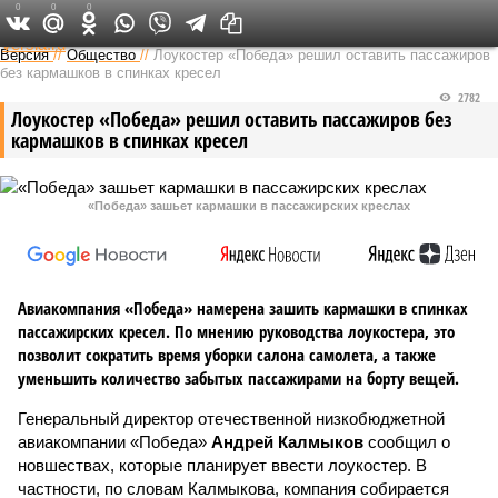
0
0
0
Федеральный выпуск
Версия
//
Общество
//
Лоукостер «Победа» решил оставить пассажиров
без кармашков в спинках кресел
2782
Лоукостер «Победа» решил оставить пассажиров без
кармашков в спинках кресел
«Победа» зашьет кармашки в пассажирских креслах
Авиакомпания «Победа» намерена зашить кармашки в спинках
пассажирских кресел. По мнению руководства лоукостера, это
позволит сократить время уборки салона самолета, а также
уменьшить количество забытых пассажирами на борту вещей.
Генеральный директор отечественной низкобюджетной
авиакомпании «Победа»
Андрей Калмыков
сообщил о
новшествах, которые планирует ввести лоукостер. В
частности, по словам Калмыкова, компания собирается