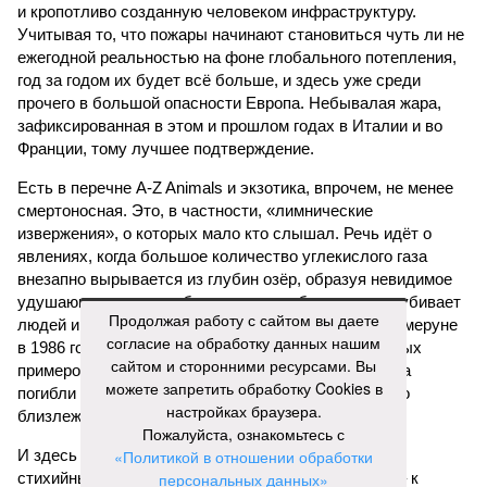
и кропотливо созданную человеком инфраструктуру.
Учитывая то, что пожары начинают становиться чуть ли не
ежегодной реальностью на фоне глобального потепления,
год за годом их будет всё больше, и здесь уже среди
прочего в большой опасности Европа. Небывалая жара,
зафиксированная в этом и прошлом годах в Италии и во
Франции, тому лучшее подтверждение.
Есть в перечне A-Z Animals и экзотика, впрочем, не менее
смертоносная. Это, в частности, «лимнические
извержения», о которых мало кто слышал. Речь идёт о
явлениях, когда большое количество углекислого газа
внезапно вырывается из глубин озёр, образуя невидимое
удушающее газовое облако, которое безжалостно убивает
Продолжая работу с сайтом вы даете
людей и животных. Катастрофа на озере Ньос в Камеруне
согласие на обработку данных нашим
в 1986 году остаётся одним из наиболее чудовищных
сайтом и сторонними ресурсами. Вы
примеров: более 1700 человек и тысячи голов скота
можете запретить обработку Cookies в
погибли из-за внезапного выброса CO₂, накрывшего
настройках браузера.
близлежащие деревни.
Пожалуйста, ознакомьтесь с
И здесь мы плавно подходим к тому, чем все эти
«Политикой в отношении обработки
стихийные бедствия могут закончиться. А именно – к
персональных данных»