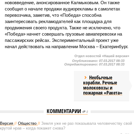
нововведение, анонсированное Калмыковым. Он также
сообщил о начале продажи аудиорекламы в самолетах
перевозчика, заметив, что «Победа» способна
заинтересовать рекламодателей как площадка для
продвижения своего продукта. Также не исключено, что
«Победа» начнет совершать грузовые авиаперевозки на
пассажирских рейсах. Экспериментальный проект уже
начал действовать на направлении Москва – Екатеринбург.
Отдел новостей «Нашей версии»
Опубликовано:
07.03.2017 08:33
Отредактировано:
07.03.2017 08:33
Необычные
корабли. Речные
молоковозы и
пожарная «Ракета»
КОММЕНТАРИИ
0
Версия
//
Общество
//
Земля уже не раз показывала человечеству свой
крутой нрав – когда покажет снова?