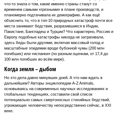
что-то знала о том, какие именно страны станут со
временем самыми «грязными» в плане производств, и
планомерно подтачивала их демографию. А как ещё
объяснить то, что в топ-10 природных катастроф почти все
места занимают бедствия, разразившиеся в Индии,
Пакистане, Бангладеш и Турции? Что характерно, Россию и
Европу подобные катастрофы никогда не затрагивали,
здесь беды были другими, включая массовый голод и
масштабные эпидемии вроде бубонной чумы (200 млн
погибших) или «испанки» (по разным оценкам, от 17,4 до
100 млн погибших во всём мире).
Когда земля – дыбом
Но это дела давно минувших дней. А что нам ждать в
дальнейшем? Авторы энциклопедии A-Z Animals,
основываясь на современных научных исследованиях и
глобальных тенденциях, составили свой список
потенциально самых смертоносных стихийных бедствий,
угрожающих человечеству непосредственно сейчас, в XXI
веке.