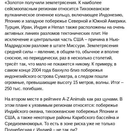
«Золото» получили землетрясения. К наиболее
сейсмоопасным регионам относится Тихоокеанское
вулканическое огненное кольцо, включающее Индонезию,
Японию и западное побережье Северной и Южной Америки.
Турция, Иран, Индия и Непал также расположены на очень
активных линиях разломов тектонических плит. Не
исключение и центральная часть США – причина в Нью-
Мадридском разломе в штате Миссури. Землетрясения
средней силы – явление, в общем-то, обычное и вполне
сносное, но периодически, раз в несколько столетий,
трясёт так, что мало не покажется никому. К примеру, в
самом конце 2004 года бахнуло близ побережья
индонезийского острова Суматра, а следом пошли
огромные, превышающие высоту 15 метров, волны. Итог –
250 тыс. погибших.
На втором месте в рейтинге A-Z Animals как раз цунами. В
этом плане к уязвимым регионам относятся: побережье
Индийского океана, тихо­океанские побережья Японии и
США, а также некоторые районы Карибского бассейна и
Средиземноморья. То есть в зоне риска уже не только
Поднебесная с Индией – не так ли?