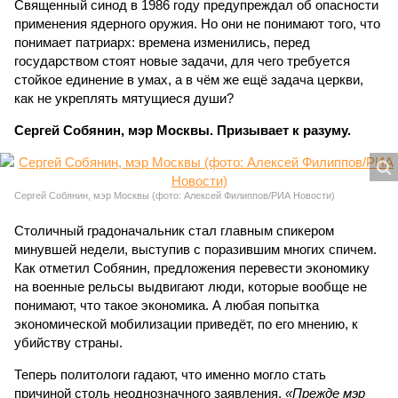
Священный синод в 1986 году предупреждал об опасности
применения ядерного оружия. Но они не понимают того, что
понимает патриарх: времена изменились, перед
государством стоят новые задачи, для чего требуется
стойкое единение в умах, а в чём же ещё задача церкви,
как не укреплять мятущиеся души?
Сергей Собянин, мэр Москвы. Призывает к разуму.
Сергей Собянин, мэр Москвы (фото: Алексей Филиппов/РИА Новости)
Столичный градоначальник стал главным спикером
минувшей недели, выступив с поразившим многих спичем.
Как отметил Собянин, предложения перевести экономику
на военные рельсы выдвигают люди, которые вообще не
понимают, что такое экономика. А любая попытка
экономической мобилизации приведёт, по его мнению, к
убийству страны.
Теперь политологи гадают, что именно могло стать
причиной столь неоднозначного заявления.
«Прежде мэр