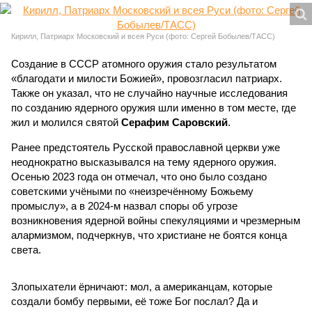
Кирилл, Патриарх Московский и всея Руси (фото: Сергей Бобылев/ТАСС)
Создание в СССР атомного оружия стало результатом
«благодати и милости Божией», провозгласил патриарх.
Также он указал, что не случайно научные исследования
по созданию ядерного оружия шли именно в том месте, где
жил и молился святой
Серафим Саровский
.
Ранее предстоятель Русской православной церкви уже
неоднократно высказывался на тему ядерного оружия.
Осенью 2023 года он отмечал, что оно было создано
советскими учёными по «неизречённому Божьему
промыслу», а в 2024-м назвал споры об угрозе
возникновения ядерной войны спекуляциями и чрезмерным
алармизмом, подчеркнув, что христиане не боятся конца
света.
Злопыхатели ёрничают: мол, а американцам, которые
создали бомбу первыми, её тоже Бог послал? Да и