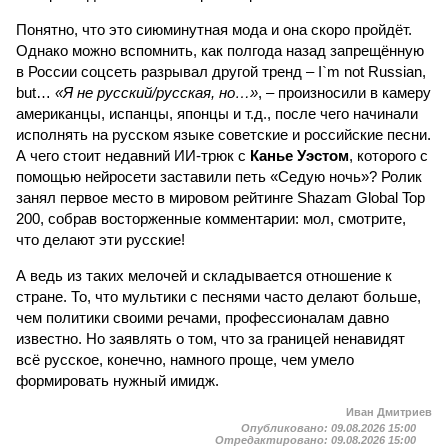
Понятно, что это сиюминутная мода и она скоро пройдёт.
Однако можно вспомнить, как полгода назад запрещённую
в России соцсеть разрывал другой тренд – I`m not Russian,
but…
«Я не русский/русская, но…»
, – произносили в камеру
американцы, испанцы, японцы и т.д., после чего начинали
исполнять на русском языке советские и российские песни.
А чего стоит недавний ИИ-трюк с
Канье Уэстом
, которого с
помощью нейросети заставили петь «Седую ночь»? Ролик
занял первое место в мировом рейтинге Shazam Global Top
200, собрав восторженные комментарии: мол, смотрите,
что делают эти русские!
А ведь из таких мелочей и складывается отношение к
стране. То, что мультики с песнями часто делают больше,
чем политики своими речами, профессионалам давно
известно. Но заявлять о том, что за границей ненавидят
всё русское, конечно, намного проще, чем умело
формировать нужный имидж.
Иван Дмитриев
Опубликовано:
09.08.2026 15:00
Отредактировано:
09.08.2026 15:00