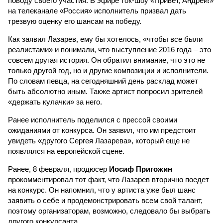
поводу своего участия. В эфире ток-шоу «Привет, Андрей!»
на телеканале «Россия» исполнитель призвал дать
трезвую оценку его шансам на победу.
Как заявил Лазарев, ему бы хотелось, «чтобы все были
реалистами» и понимали, что выступление 2016 года – это
совсем другая история. Он обратил внимание, что это не
только другой год, но и другие композиции и исполнители.
По словам певца, на сегодняшний день расклад может
быть абсолютно иным. Также артист попросил зрителей
«держать кулачки» за него.
Ранее исполнитель поделился с прессой своими
ожиданиями от конкурса. Он заявил, что им предстоит
увидеть «другого Сергея Лазарева», который еще не
появлялся на европейской сцене.
Ранее, 8 февраля, продюсер
Иосиф Пригожин
прокомментировал тот факт, что Лазарев вторично поедет
на конкурс. Он напомнил, что у артиста уже был шанс
заявить о себе и продемонстрировать всем свой талант,
поэтому организаторам, возможно, следовало бы выбрать
другого конкурсанта.