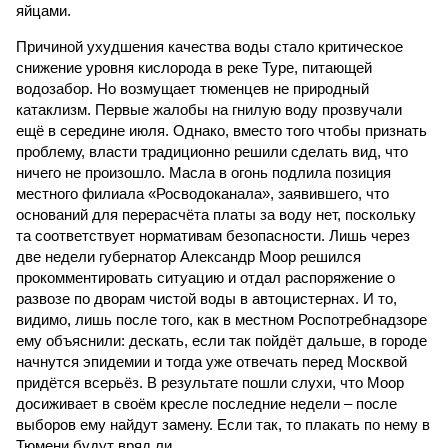
яйцами.
Причиной ухудшения качества воды стало критическое
снижение уровня кислорода в реке Туре, питающей
водозабор. Но возмущает тюменцев не природный
катаклизм. Первые жалобы на гнилую воду прозвучали
ещё в середине июля. Однако, вместо того чтобы признать
проблему, власти традиционно решили сделать вид, что
ничего не произошло. Масла в огонь подлила позиция
местного филиала «Росводоканала», заявившего, что
оснований для перерасчёта платы за воду нет, поскольку
та соответствует нормативам безопасности. Лишь через
две недели губернатор Александр Моор решился
прокомментировать ситуацию и отдал распоряжение о
развозе по дворам чистой воды в автоцистернах. И то,
видимо, лишь после того, как в местном Роспотребнадзоре
ему объяснили: дескать, если так пойдёт дальше, в городе
начнутся эпидемии и тогда уже отвечать перед Москвой
придётся всерьёз. В результате пошли слухи, что Моор
досиживает в своём кресле последние недели – после
выборов ему найдут замену. Если так, то плакать по нему в
Тюмени будут вряд ли.