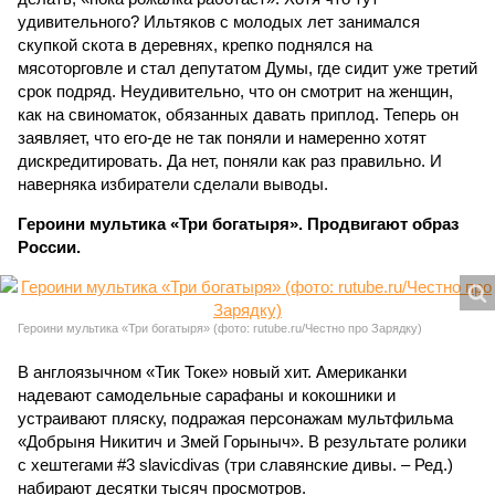
удивительного? Ильтяков с молодых лет занимался
скупкой скота в деревнях, крепко поднялся на
мясоторговле и стал депутатом Думы, где сидит уже третий
срок подряд. Неудивительно, что он смотрит на женщин,
как на свиноматок, обязанных давать приплод. Теперь он
заявляет, что его-де не так поняли и намеренно хотят
дискредитировать. Да нет, поняли как раз правильно. И
наверняка избиратели сделали выводы.
Героини мультика «Три богатыря». Продвигают образ
России.
Героини мультика «Три богатыря» (фото: rutube.ru/Честно про Зарядку)
В англоязычном «Тик Токе» новый хит. Американки
надевают самодельные сарафаны и кокошники и
устраивают пляску, подражая персонажам мультфильма
«Добрыня Никитич и Змей Горыныч». В результате ролики
с хештегами #3 slavicdivas (три славянские дивы. – Ред.)
набирают десятки тысяч просмотров.