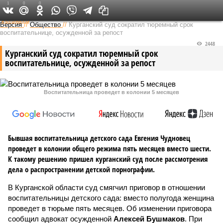
1
0
0
Федеральный выпуск
Версия
//
Общество
//
Курганский суд сократил тюремный срок
воспитательнице, осужденной за репост
2448
Курганский суд сократил тюремный срок
воспитательнице, осужденной за репост
Воспитательница проведет в колонии 5 месяцев
Бывшая воспитательница детского сада Евгения Чудновец
проведет в колонии общего режима пять месяцев вместо шести.
К такому решению пришел курганский суд после рассмотрения
дела о распространении детской порнографии.
В Курганской области суд смягчил приговор в отношении
воспитательницы детского сада: вместо полугода женщина
проведет в тюрьме пять месяцев. Об изменении приговора
сообщил адвокат осужденной
Алексей Бушмаков
. При