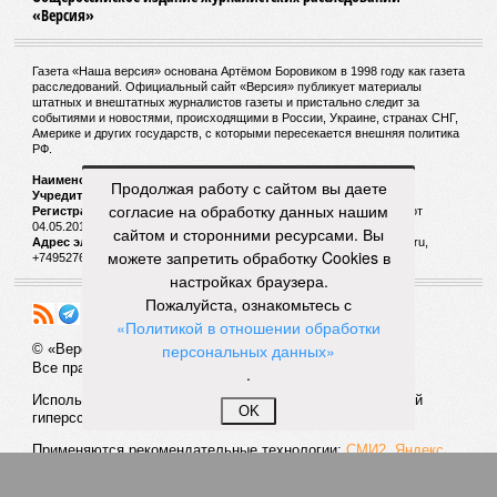
«Версия»
Газета «Наша версия» основана Артёмом Боровиком в 1998 году как газета
расследований. Официальный сайт «Версия» публикует материалы
штатных и внештатных журналистов газеты и пристально следит за
событиями и новостями, происходящими в России, Украине, странах СНГ,
Америке и других государств, с которыми пересекается внешняя политика
РФ.
Наименование:
Cетевое издание «Версия»
Продолжая работу с сайтом вы даете
Учредитель:
ООО «Версия»,
Главный редактор:
Горевой Р. Г.
согласие на обработку данных нашим
Регистрационный номер Роскомнадзора:
ЭЛ № ФС 77 - 72681 от
04.05.2018 г.
сайтом и сторонними ресурсами. Вы
Адрес электронной почты и телефон редакции:
versia@versia.ru,
можете запретить обработку Cookies в
+74952760348
настройках браузера.
Пожалуйста, ознакомьтесь с
«Политикой в отношении обработки
персональных данных»
© «Версия»
18+
Все права защищены
.
Использование материалов «Версии» без индексируемой
OK
гиперссылки запрещено
Применяются рекомендательные технологии:
СМИ2, Яндекс,
Инфокс