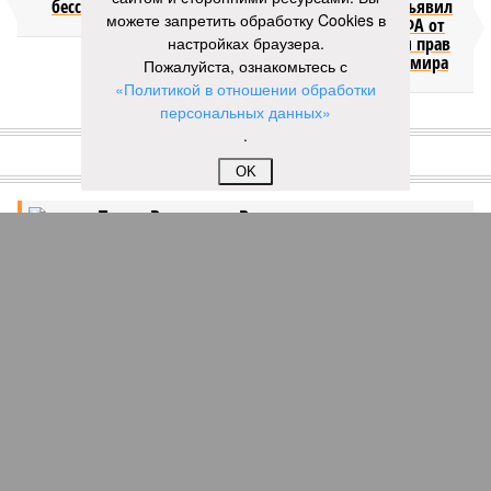
бессмертия
отступил и объявил
можете запретить обработку Cookies в
об отказе ФИФА от
настройках браузера.
продажи доли прав
на чемпионат мира
Пожалуйста, ознакомьтесь с
«Политикой в отношении обработки
персональных данных»
КОММЕНТАРИИ
.
1
OK
Версия
//
Конфликт
//
В нескольких станциях от уже сданного
«Сказочного леса» пайщики ЖК «Станция Л» продолжают ждать от
компании Capital Group начала реальной достройки
336
«Станция ожидания» для дольщиков
В нескольких станциях от уже сданного «Сказочного
леса» пайщики ЖК «Станция Л» продолжают ждать от
компании Capital Group начала реальной достройки
В нескольких станциях от уже сданного «Сказочного леса» пайщики ЖК
«Станция Л» продолжают ждать от компании Capital Group начала