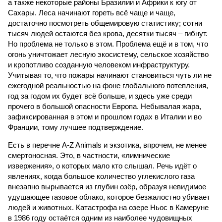
а также некоторые районы Бразилии и Африки к югу от
Сахары. Леса начинают гореть всё чаще и чаще,
достаточно посмотреть общемировую статистику; сотни
тысяч людей остаются без крова, десятки тысяч – гибнут.
Но проблема не только в этом. Проблема ещё и в том, что
огонь уничтожает лесную экосистему, сельское хозяйство
и кропотливо созданную человеком инфраструктуру.
Учитывая то, что пожары начинают становиться чуть ли не
ежегодной реальностью на фоне глобального потепления,
год за годом их будет всё больше, и здесь уже среди
прочего в большой опасности Европа. Небывалая жара,
зафиксированная в этом и прошлом годах в Италии и во
Франции, тому лучшее подтверждение.
Есть в перечне A-Z Animals и экзотика, впрочем, не менее
смертоносная. Это, в частности, «лимнические
извержения», о которых мало кто слышал. Речь идёт о
явлениях, когда большое количество углекислого газа
внезапно вырывается из глубин озёр, образуя невидимое
удушающее газовое облако, которое безжалостно убивает
людей и животных. Катастрофа на озере Ньос в Камеруне
в 1986 году остаётся одним из наиболее чудовищных