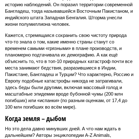
историю наблюдений. Он поразил территории современной
Бангладеш, тогда называвшейся Восточным Пакистаном, и
индийского штата Западная Бенгалия. Шторма унесли
жизни полумиллиона человек.
Кажется, стремящаяся сохранить свою чистоту природа
что-то знала о том, какие именно страны станут со
временем самыми «грязными» в плане производств, и
планомерно подтачивала их демографию. А как ещё
объяснить то, что в топ-10 природных катастроф почти все
места занимают бедствия, разразившиеся в Индии,
Пакистане, Бангладеш и Турции? Что характерно, Россию и
Европу подобные катастрофы никогда не затрагивали,
здесь беды были другими, включая массовый голод и
масштабные эпидемии вроде бубонной чумы (200 млн
погибших) или «испанки» (по разным оценкам, от 17,4 до
100 млн погибших во всём мире).
Когда земля – дыбом
Но это дела давно минувших дней. А что нам ждать в
дальнейшем? Авторы энциклопедии A-Z Animals,