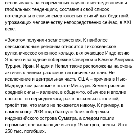
основываясь на современных научных исследованиях и
глобальных тенденциях, составили свой список
потенциально самых смертоносных стихийных бедствий,
угрожающих человечеству непосредственно сейчас, в XXI
веке.
«Золото» получили землетрясения. К наиболее
сейсмоопасным регионам относится Тихоокеанское
вулканическое огненное кольцо, включающее Индонезию,
Японию и западное побережье Северной и Южной Америки.
Турция, Иран, Индия и Непал также расположены на очень
активных линиях разломов тектонических плит. Не
исключение и центральная часть США – причина в Нью-
Мадридском разломе в штате Миссури. Землетрясения
средней силы – явление, в общем-то, обычное и вполне
сносное, но периодически, раз в несколько столетий,
трясёт так, что мало не покажется никому. К примеру, в
самом конце 2004 года бахнуло близ побережья
индонезийского острова Суматра, а следом пошли
огромные, превышающие высоту 15 метров, волны. Итог –
250 тыс. погибших.