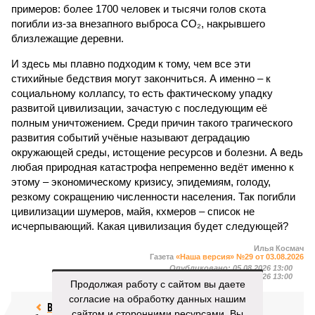
примеров: более 1700 человек и тысячи голов скота
погибли из-за внезапного выброса CO₂, накрывшего
близлежащие деревни.
И здесь мы плавно подходим к тому, чем все эти
стихийные бедствия могут закончиться. А именно – к
социальному коллапсу, то есть фактическому упадку
развитой цивилизации, зачастую с последующим её
полным уничтожением. Среди причин такого трагического
развития событий учёные называют деградацию
окружающей среды, истощение ресурсов и болезни. А ведь
любая природная катастрофа непременно ведёт именно к
этому – экономическому кризису, эпидемиям, голоду,
резкому сокращению численности населения. Так погибли
цивилизации шумеров, майя, кхмеров – список не
исчерпывающий. Какая цивилизация будет следующей?
Илья Космач
Газета
«Наша версия» №29 от 03.08.2026
Опубликовано:
05.08.2026 13:00
Отредактировано:
05.08.2026 13:00
Продолжая работу с сайтом вы даете
согласие на обработку данных нашим
Возраст
Инфантино
сайтом и сторонними ресурсами. Вы