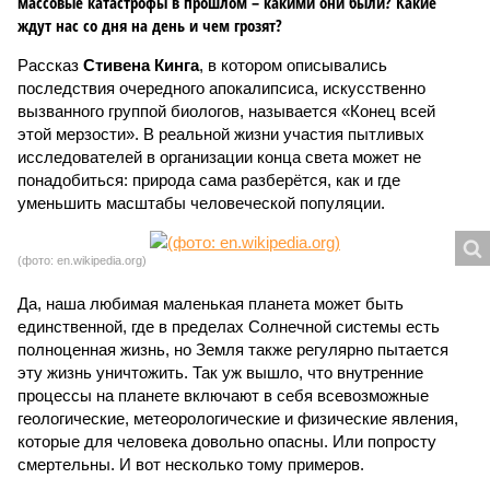
массовые катастрофы в прошлом – какими они были? Какие
ждут нас со дня на день и чем грозят?
Рассказ
Стивена Кинга
, в котором описывались
последствия очередного апокалипсиса, искусственно
вызванного группой биологов, называется «Конец всей
этой мерзости». В реальной жизни участия пытливых
исследователей в организации конца света может не
понадобиться: природа сама разберётся, как и где
уменьшить масштабы человеческой популяции.
(фото: en.wikipedia.org)
Да, наша любимая маленькая планета может быть
единственной, где в пределах Солнечной системы есть
полноценная жизнь, но Земля также регулярно пытается
эту жизнь уничтожить. Так уж вышло, что внутренние
процессы на планете включают в себя всевозможные
геологические, метеорологические и физические явления,
которые для человека довольно опасны. Или попросту
смертельны. И вот несколько тому примеров.