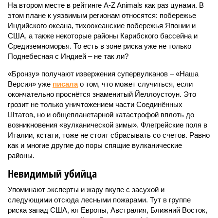
На втором месте в рейтинге A-Z Animals как раз цунами. В
этом плане к уязвимым регионам относятся: побережье
Индийского океана, тихо­океанские побережья Японии и
США, а также некоторые районы Карибского бассейна и
Средиземноморья. То есть в зоне риска уже не только
Поднебесная с Индией – не так ли?
«Бронзу» получают извержения супервулканов – «Наша
Версия» уже
писала
о том, что может случиться, если
окончательно проснётся знаменитый Йеллоустоун. Это
грозит не только уничтожением части Соединённых
Штатов, но и общепланетарной катастрофой вплоть до
возникновения «вулканической зимы». Флегрейские поля в
Италии, кстати, тоже не стоит сбрасывать со счетов. Равно
как и многие другие до поры спящие вулканические
районы.
Невидимый убийца
Упоминают эксперты и жару вкупе с засухой и
следующими отсюда лесными пожарами. Тут в группе
риска запад США, юг Европы, Австралия, Ближний Восток,