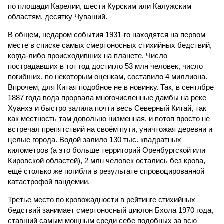
по площади Карелии, шести Курским или Калужским
областям, десятку Чуваший.
В общем, недаром события 1931-го находятся на первом
месте в списке самых смертоносных стихийных бедствий,
когда-либо происходивших на планете. Число
пострадавших в тот год достигло 53 млн человек, число
погибших, по некоторым оценкам, составило 4 миллиона.
Впрочем, для Китая подобное не в новинку. Так, в сентябре
1887 года вода прорвала многочисленные дамбы на реке
Хуанхэ и быстро залила почти весь Северный Китай, так
как местность там довольно низменная, и потоп просто не
встречал препятствий на своём пути, уничтожая деревни и
целые города. Водой залило 130 тыс. квадратных
километров (а это больше территорий Оренбургской или
Кировской областей), 2 млн человек остались без крова,
ещё столько же погибли в результате спровоцированной
катастрофой пандемии.
Третье место по кровожадности в рейтинге стихийных
бедствий занимает смертоносный циклон Бхола 1970 года,
ставший самым мощным среди себе подобных за всю