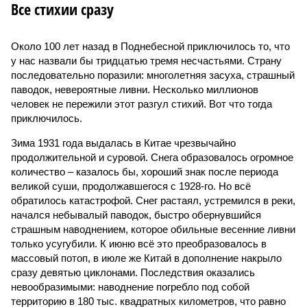
Все стихии сразу
Около 100 лет назад в Поднебесной приключилось то, что
у нас назвали бы тридцатью тремя несчастьями. Страну
последовательно поразили: многолетняя засуха, страшный
паводок, невероятные ливни. Несколько миллионов
человек не пережили этот разгул стихий. Вот что тогда
приключилось.
Зима 1931 года выдалась в Китае чрезвычайно
продолжительной и суровой. Снега образовалось огромное
количество – казалось бы, хороший знак после периода
великой суши, продолжавшегося с 1928-го. Но всё
обратилось катастрофой. Снег растаял, устремился в реки,
начался небывалый паводок, быстро обернувшийся
страшным наводнением, которое обильные весенние ливни
только усугубили. К июню всё это преобразовалось в
массовый потоп, в июле же Китай в дополнение накрыло
сразу девятью циклонами. Последствия оказались
невообразимыми: наводнение погребло под собой
территорию в 180 тыс. квадратных километров, что равно