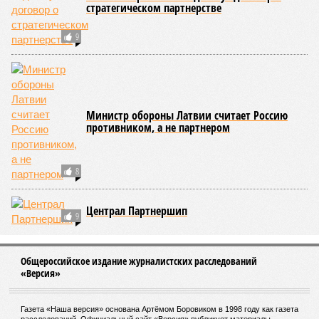
стратегическом партнерстве
9
Министр обороны Латвии считает Россию
противником, а не партнером
8
Централ Партнершип
9
Общероссийское издание журналистских расследований
«Версия»
Газета «Наша версия» основана Артёмом Боровиком в 1998 году как газета