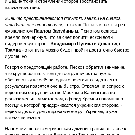
и Вашингтона и стремлении сторон восстановить
взаимодействие.
«Сейчас предпринимаются попытки выйти на диалог,
наладить все отношения»
, - сказал Песков в разговоре с
журналистом
Павлом Зарубиным
. При этом офпред
Кремля подчеркнул, что за счет политической воли
лидеров двух стран -
Владимира Путина
и
Дональда
Трампа
- этот путь можно будет пройти достаточно быстро
и успешно.
Говоря о предстоящей работе, Песков обратил внимание,
что круг вероятных тем для сотрудничества нужно
обозначать уже сейчас, однако не стоит ожидать, что
результаты появятся очень быстро. Отвечая на вопрос о
вероятном сотрудничестве Москвы и Вашингтона по
редкоземельным металлам, офпред Кремля напомнил о
позиции, которой придерживается украинская сторона, -
первым делом урегулирование вокруг Украины, и уже
потом экономика.
Напомним, новая американская администрация во главе к
вернувшимся к власти Дональдом Трампом, заявила о