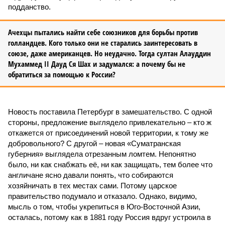
подданство.
Ачехцы пытались найти себе союзников для борьбы против
голландцев. Кого только они не старались заинтересовать в
союзе, даже американцев. Но неудачно. Тогда султан Алауддин
Мухаммед II Дауд Ся Шах и задумался: а почему бы не
обратиться за помощью к России?
Новость поставила Петербург в замешательство. С одной
стороны, предложение выглядело привлекательно – кто ж
откажется от присоединений новой территории, к тому же
добровольного? С другой – новая «Суматранская
губерния» выглядела отрезанным ломтем. Непонятно
было, ни как снабжать её, ни как защищать, тем более что
англичане ясно давали понять, что собираются
хозяйничать в тех местах сами. Потому царское
правительство подумало и отказало. Однако, видимо,
мысль о том, чтобы укрепиться в Юго-Восточной Азии,
осталась, потому как в 1881 году Россия вдруг устроила в