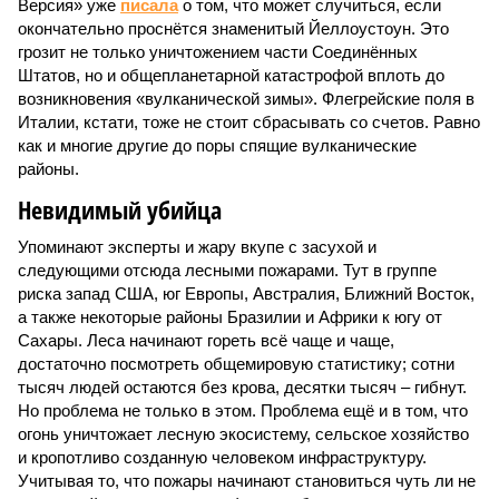
Версия» уже
писала
о том, что может случиться, если
окончательно проснётся знаменитый Йеллоустоун. Это
грозит не только уничтожением части Соединённых
Штатов, но и общепланетарной катастрофой вплоть до
возникновения «вулканической зимы». Флегрейские поля в
Италии, кстати, тоже не стоит сбрасывать со счетов. Равно
как и многие другие до поры спящие вулканические
районы.
Невидимый убийца
Упоминают эксперты и жару вкупе с засухой и
следующими отсюда лесными пожарами. Тут в группе
риска запад США, юг Европы, Австралия, Ближний Восток,
а также некоторые районы Бразилии и Африки к югу от
Сахары. Леса начинают гореть всё чаще и чаще,
достаточно посмотреть общемировую статистику; сотни
тысяч людей остаются без крова, десятки тысяч – гибнут.
Но проблема не только в этом. Проблема ещё и в том, что
огонь уничтожает лесную экосистему, сельское хозяйство
и кропотливо созданную человеком инфраструктуру.
Учитывая то, что пожары начинают становиться чуть ли не