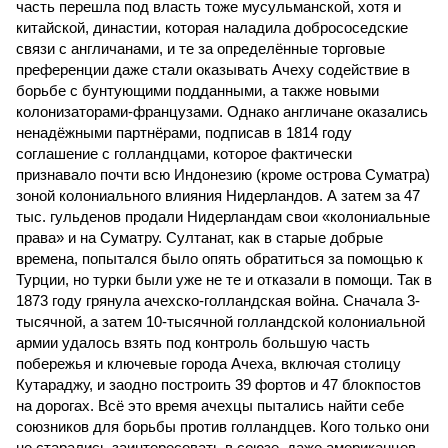
часть перешла под власть тоже мусульманской, хотя и
китайской, династии, которая наладила добрососедские
связи с англичанами, и те за определённые торговые
преференции даже стали оказывать Ачеху содействие в
борьбе с бунтующими подданными, а также новыми
колонизаторами-французами. Однако англичане оказались
ненадёжными партнёрами, подписав в 1814 году
соглашение с голландцами, которое фактически
признавало почти всю Индонезию (кроме острова Суматра)
зоной колониального влияния Нидерландов. А затем за 47
тыс. гульденов продали Нидерландам свои «колониальные
права» и на Суматру. Султанат, как в старые добрые
времена, попытался было опять обратиться за помощью к
Турции, но турки были уже не те и отказали в помощи. Так в
1873 году грянула ачехско-голландская война. Сначала 3-
тысячной, а затем 10-тысячной голландской колониальной
армии удалось взять под контроль большую часть
побережья и ключевые города Ачеха, включая столицу
Кутараджу, и заодно построить 39 фортов и 47 блокпостов
на дорогах. Всё это время ачехцы пытались найти себе
союзников для борьбы против голландцев. Кого только они
не старались заинтересовать в союзе, даже американцев.