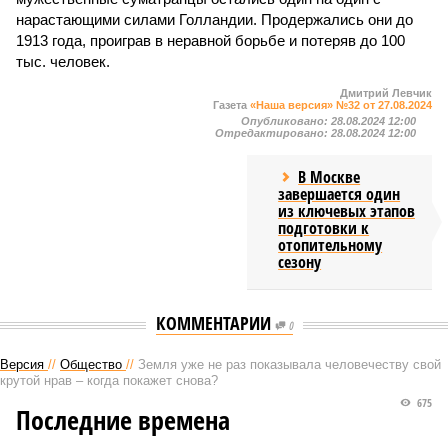
нарастающими силами Голландии. Продержались они до
1913 года, проиграв в неравной борьбе и потеряв до 100
тыс. человек.
Дмитрий Левчик
Газета
«Наша версия» №32 от 27.08.2024
Опубликовано:
28.08.2024 12:00
Отредактировано:
28.08.2024 12:00
В Москве
завершается один
из ключевых этапов
подготовки к
отопительному
сезону
КОММЕНТАРИИ
0
Версия
//
Общество
//
Земля уже не раз показывала человечеству свой
крутой нрав – когда покажет снова?
675
Последние времена