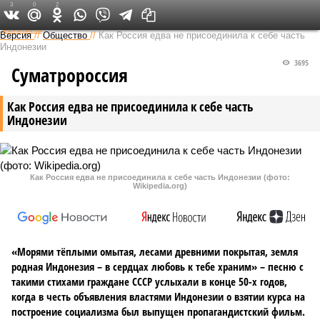
3
0
2
Федеральный выпуск
Версия
//
Общество
//
Как Россия едва не присоединила к себе часть
Индонезии
3695
Суматророссия
Как Россия едва не присоединила к себе часть
Индонезии
Как Россия едва не присоединила к себе часть Индонезии (фото:
Wikipedia.org)
«Морями тёплыми омытая, лесами древними покрытая, земля
родная Индонезия – в сердцах любовь к тебе храним» – песню с
такими стихами граждане СССР услыхали в конце 50-х годов,
когда в честь объявления властями Индонезии о взятии курса на
построение социализма был выпущен пропагандистский фильм.