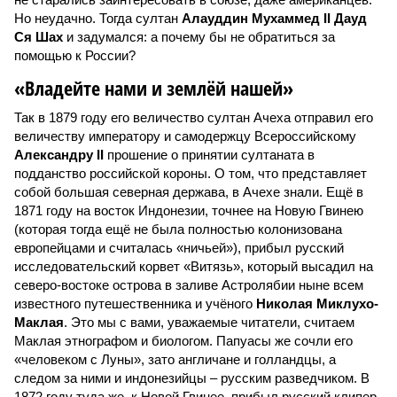
Но неудачно. Тогда султан
Алауддин Мухаммед II Дауд
Ся Шах
и задумался: а почему бы не обратиться за
помощью к России?
«Владейте нами и землёй нашей»
Так в 1879 году его величество султан Ачеха отправил его
величеству императору и самодержцу Всероссийскому
Александру II
прошение о принятии султаната в
подданство российской короны. О том, что представляет
собой большая северная держава, в Ачехе знали. Ещё в
1871 году на восток Индонезии, точнее на Новую Гвинею
(которая тогда ещё не была полностью колонизована
европейцами и считалась «ничьей»), прибыл русский
исследовательский корвет «Витязь», который высадил на
северо-востоке острова в заливе Астролябии ныне всем
известного путешественника и учёного
Николая Миклухо-
Маклая
. Это мы с вами, уважаемые читатели, считаем
Маклая этнографом и биологом. Папуасы же сочли его
«человеком с Луны», зато англичане и голландцы, а
следом за ними и индонезийцы – русским разведчиком. В
1872 году туда же, к Новой Гвинее, прибыл русский клипер