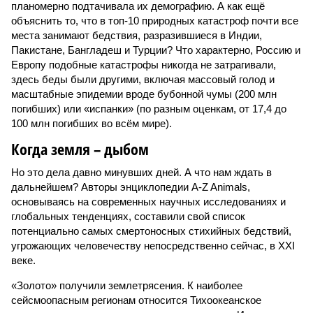
планомерно подтачивала их демографию. А как ещё
объяснить то, что в топ-10 природных катастроф почти все
места занимают бедствия, разразившиеся в Индии,
Пакистане, Бангладеш и Турции? Что характерно, Россию и
Европу подобные катастрофы никогда не затрагивали,
здесь беды были другими, включая массовый голод и
масштабные эпидемии вроде бубонной чумы (200 млн
погибших) или «испанки» (по разным оценкам, от 17,4 до
100 млн погибших во всём мире).
Когда земля – дыбом
Но это дела давно минувших дней. А что нам ждать в
дальнейшем? Авторы энциклопедии A-Z Animals,
основываясь на современных научных исследованиях и
глобальных тенденциях, составили свой список
потенциально самых смертоносных стихийных бедствий,
угрожающих человечеству непосредственно сейчас, в XXI
веке.
«Золото» получили землетрясения. К наиболее
сейсмоопасным регионам относится Тихоокеанское