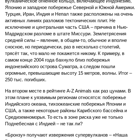
вулканическое огненное кольцо, включающее Индонезию,
Японию и западное побережье Северной и Южной Америки.
Турция, Иран, Индия и Непал также расположены на очень
активных линиях разломов тектонических плит. Не
исключение и центральная часть США – причина в Нью-
Мадридском разломе в штате Миссури. Землетрясения
средней силы – явление, в общем-то, обычное и вполне
сносное, но периодически, раз в несколько столетий,
трясёт так, что мало не покажется никому. К примеру, в
самом конце 2004 года бахнуло близ побережья
индонезийского острова Суматра, а следом пошли
огромные, превышающие высоту 15 метров, волны. Итог –
250 тыс. погибших.
На втором месте в рейтинге A-Z Animals как раз цунами. В
этом плане к уязвимым регионам относятся: побережье
Индийского океана, тихо­океанские побережья Японии и
США, а также некоторые районы Карибского бассейна и
Средиземноморья. То есть в зоне риска уже не только
Поднебесная с Индией – не так ли?
«Бронзу» получают извержения супервулканов – «Наша