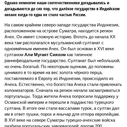
Однако немногие наши соотечественники догадывались и
догадываются до сих пор, что далёкое государство в Индийском
океане когда-то едва не стало частью России.
На самом крайнем северо-западе государства Индонезия,
расположенном на острове Суматра, находится регион
Ачех. Он имеет сложную историю. Вплоть до начала XX
века там располагался мусульманский султанат с
одноимённым именем Ачех. Он был основан в XVI веке
султаном
Али Мугаят Сияхом
как типичное
раннефеодальное государство. Султанат был небольшой,
но очень богатый. По некоторым оценкам, до половины
ценимого в то время на вес золота чёрного перца,
поставляемого в Европу из Индонезии, происходило из
Ачеха. Естественно, что богатства Ачеха стали привлекать
колонизаторов. Сначала на регион начали засматриваться
португальцы. Тогда жители Ачеха попросили поддержку у
Османской империи и перешли в подданство турецкого
султана. В итоге они стали вассалами турок, а султан дал
им в ответ пушки, порох и янычар для отпора европейцам.
В XVI веке на севере Суматры турецко-ачехские войска
разбили португальских завоевателей: против 200