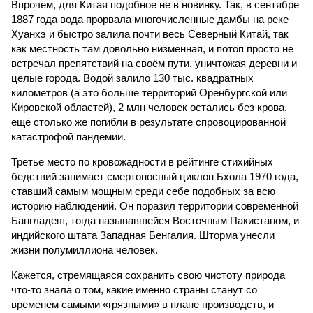
Впрочем, для Китая подобное не в новинку. Так, в сентябре
1887 года вода прорвала многочисленные дамбы на реке
Хуанхэ и быстро залила почти весь Северный Китай, так
как местность там довольно низменная, и потоп просто не
встречал препятствий на своём пути, уничтожая деревни и
целые города. Водой залило 130 тыс. квадратных
километров (а это больше территорий Оренбургской или
Кировской областей), 2 млн человек остались без крова,
ещё столько же погибли в результате спровоцированной
катастрофой пандемии.
Третье место по кровожадности в рейтинге стихийных
бедствий занимает смертоносный циклон Бхола 1970 года,
ставший самым мощным среди себе подобных за всю
историю наблюдений. Он поразил территории современной
Бангладеш, тогда называвшейся Восточным Пакистаном, и
индийского штата Западная Бенгалия. Шторма унесли
жизни полумиллиона человек.
Кажется, стремящаяся сохранить свою чистоту природа
что-то знала о том, какие именно страны станут со
временем самыми «грязными» в плане производств, и