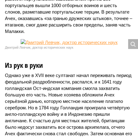
португальцев вышли 1000 отборных воинов и шесть
слонов, разметавшие португальские терции. В результате
Ачех, оказавшись «за гранью дружеских штыков», точнее –
ятаганов, смог даже расширить свои пределы, заняв часть
Малакки.
Дмитрий Левчик, доктор исторических наук
Из рук в руки
Однако уже в XVII веке султанат начал переживать период
феодальной раздробленности, распался, и к 1641 году
голландская Ост-индская компания смогла захватить
большую его часть. Новые хозяева обложили Ачех
серьёзной данью, которую местное население платило
серебром. Но в 1784 году Голландия проиграла четвёртую
англо-голландскую войну и в Индонезию пришли
англичане. К счастью для местных жителей, британцам
было недосуг захватить все острова архипелага, отчего
Ачех фактически снова стал свободен. Затем основная его