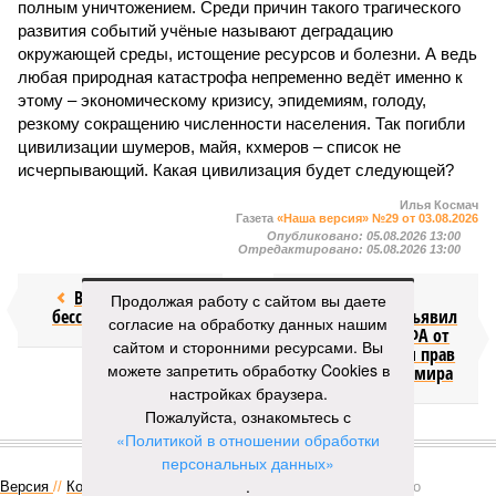
полным уничтожением. Среди причин такого трагического
развития событий учёные называют деградацию
окружающей среды, истощение ресурсов и болезни. А ведь
любая природная катастрофа непременно ведёт именно к
этому – экономическому кризису, эпидемиям, голоду,
резкому сокращению численности населения. Так погибли
цивилизации шумеров, майя, кхмеров – список не
исчерпывающий. Какая цивилизация будет следующей?
Илья Космач
Газета
«Наша версия» №29 от 03.08.2026
Опубликовано:
05.08.2026 13:00
Отредактировано:
05.08.2026 13:00
Возраст
Инфантино
Продолжая работу с сайтом вы даете
бессмертия
отступил и объявил
согласие на обработку данных нашим
об отказе ФИФА от
сайтом и сторонними ресурсами. Вы
продажи доли прав
можете запретить обработку Cookies в
на чемпионат мира
настройках браузера.
Пожалуйста, ознакомьтесь с
КОММЕНТАРИИ
«Политикой в отношении обработки
1
персональных данных»
.
Версия
//
Конфликт
//
В нескольких станциях от уже сданного