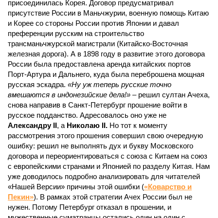
присоединилась Корея. Договор предусматривал
присутствие России в Маньчжурии, военную помощь Китаю
и Корее со стороны России против Японии и давал
преференции русским на строительство
трансманьчжурской магистрали (Китайско-Восточная
железная дорога). А в 1898 году в развитие этого договора
России была предоставлена аренда китайских портов
Порт-Артура и Дальнего, куда была переброшена мощная
русская эскадра.
«Ну уж теперь русские точно
вмешаются в индонезийские дела!»
– решил султан Ачеха,
снова направив в Санкт-Петербург прошение войти в
русское подданство. Адресовалось оно уже не
Александру II
, а
Николаю II.
Но тот к моменту
рассмотрения этого прошения совершил свою очередную
ошибку: решил не выполнять дух и букву Московского
договора и переориентироваться с союза с Китаем на союз
с европейскими странами и Японией по разделу Китая. Нам
уже доводилось подробно анализировать для читателей
«Нашей Версии» причины этой ошибки (
«Коварство и
Пекин»
). В рамках этой стратегии Ачех России был не
нужен. Потому Петербург отказал в прошении, и
мужественные суматранцы остались один на один с