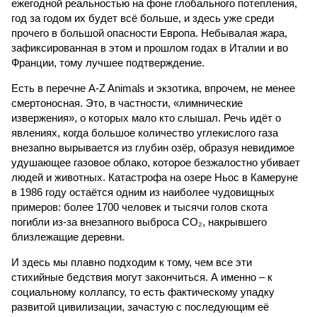
ежегодной реальностью на фоне глобального потепления,
год за годом их будет всё больше, и здесь уже среди
прочего в большой опасности Европа. Небывалая жара,
зафиксированная в этом и прошлом годах в Италии и во
Франции, тому лучшее подтверждение.
Есть в перечне A-Z Animals и экзотика, впрочем, не менее
смертоносная. Это, в частности, «лимнические
извержения», о которых мало кто слышал. Речь идёт о
явлениях, когда большое количество углекислого газа
внезапно вырывается из глубин озёр, образуя невидимое
удушающее газовое облако, которое безжалостно убивает
людей и животных. Катастрофа на озере Ньос в Камеруне
в 1986 году остаётся одним из наиболее чудовищных
примеров: более 1700 человек и тысячи голов скота
погибли из-за внезапного выброса CO₂, накрывшего
близлежащие деревни.
И здесь мы плавно подходим к тому, чем все эти
стихийные бедствия могут закончиться. А именно – к
социальному коллапсу, то есть фактическому упадку
развитой цивилизации, зачастую с последующим её