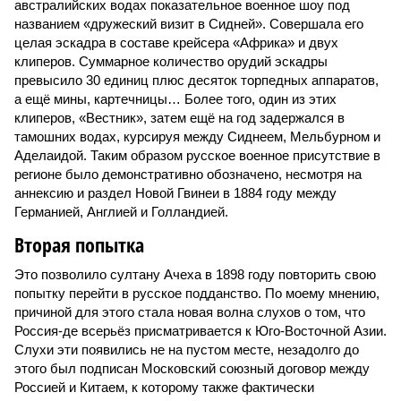
австралийских водах показательное военное шоу под
названием «дружеский визит в Сидней». Совершала его
целая эскадра в составе крейсера «Африка» и двух
клиперов. Суммарное количество орудий эскадры
превысило 30 единиц плюс десяток торпедных аппаратов,
а ещё мины, картечницы… Более того, один из этих
клиперов, «Вестник», затем ещё на год задержался в
тамошних водах, курсируя между Сиднеем, Мельбурном и
Аделаидой. Таким образом русское военное присутствие в
регионе было демонстративно обозначено, несмотря на
аннексию и раздел Новой Гвинеи в 1884 году между
Германией, Англией и Голландией.
Вторая попытка
Это позволило султану Ачеха в 1898 году повторить свою
попытку перейти в русское подданство. По моему мнению,
причиной для этого стала новая волна слухов о том, что
Россия-де всерьёз присматривается к Юго-Восточной Азии.
Слухи эти появились не на пустом месте, незадолго до
этого был подписан Московский союзный договор между
Россией и Китаем, к которому также фактически