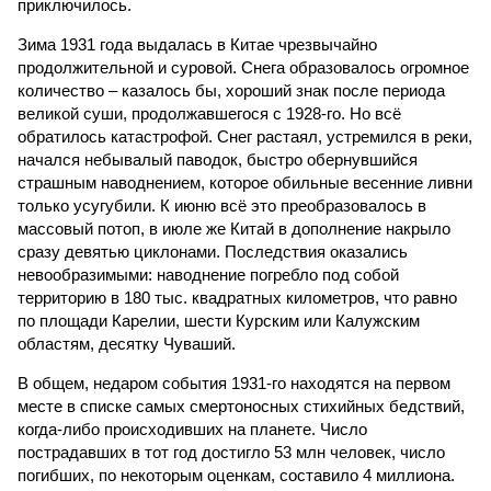
приключилось.
Зима 1931 года выдалась в Китае чрезвычайно
продолжительной и суровой. Снега образовалось огромное
количество – казалось бы, хороший знак после периода
великой суши, продолжавшегося с 1928-го. Но всё
обратилось катастрофой. Снег растаял, устремился в реки,
начался небывалый паводок, быстро обернувшийся
страшным наводнением, которое обильные весенние ливни
только усугубили. К июню всё это преобразовалось в
массовый потоп, в июле же Китай в дополнение накрыло
сразу девятью циклонами. Последствия оказались
невообразимыми: наводнение погребло под собой
территорию в 180 тыс. квадратных километров, что равно
по площади Карелии, шести Курским или Калужским
областям, десятку Чуваший.
В общем, недаром события 1931-го находятся на первом
месте в списке самых смертоносных стихийных бедствий,
когда-либо происходивших на планете. Число
пострадавших в тот год достигло 53 млн человек, число
погибших, по некоторым оценкам, составило 4 миллиона.