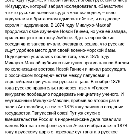
«Изумруд», который забрал исследователя. «Зачастили
что-то русские военные суда в «наши» воды», – явно
подумали и в британском адмиралтействе, и во дворце
короля Нидерландов. В 1874 году Миклухо-Маклай
продолжил своё изучение Новой Гвинеи, но уже её запада,
прилегающего к острову Амбоне. Здесь европейские
соседи явно занервничали, очевидно, решив, что русские
ищут удобное место для своей военно-морской базы.
Подозрения усилились после того, как в 1875 году
Миклухо-Маклай публично выступил против планов Англии
по колонизации востока Новой Гвинеи и начал рассуждать
о российском посредничестве между папуасами и
европейцами при участии русского царя. В ноябре 1876
года русское правительство через газету «Голос»
аккуратно пообещало поддержать инициативу учёного. И
неугомонный Миклухо-Маклай, прибыв во второй раз в
залив Астролябии, в том же 1876 году заявил о создании
государства Папуасский союз! Тут уж слухи о
вмешательстве России в индонезийские дела повалили
валом. Вот на этом фоне султан Ачеха и обратился в 1879
году к русскому царю о переходе султаната в русское