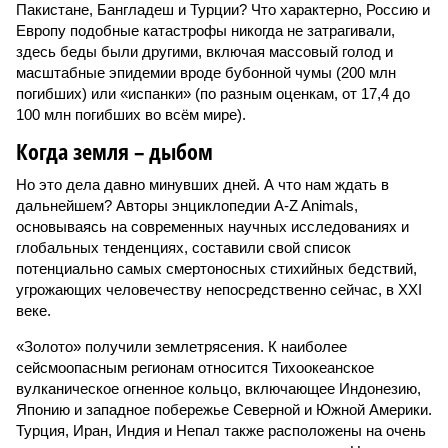
Пакистане, Бангладеш и Турции? Что характерно, Россию и
Европу подобные катастрофы никогда не затрагивали,
здесь беды были другими, включая массовый голод и
масштабные эпидемии вроде бубонной чумы (200 млн
погибших) или «испанки» (по разным оценкам, от 17,4 до
100 млн погибших во всём мире).
Когда земля – дыбом
Но это дела давно минувших дней. А что нам ждать в
дальнейшем? Авторы энциклопедии A-Z Animals,
основываясь на современных научных исследованиях и
глобальных тенденциях, составили свой список
потенциально самых смертоносных стихийных бедствий,
угрожающих человечеству непосредственно сейчас, в XXI
веке.
«Золото» получили землетрясения. К наиболее
сейсмоопасным регионам относится Тихоокеанское
вулканическое огненное кольцо, включающее Индонезию,
Японию и западное побережье Северной и Южной Америки.
Турция, Иран, Индия и Непал также расположены на очень