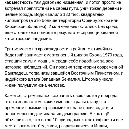
как местность там довольно низменная, и потоп просто не
встречал препятствий на своём пути, уничтожая деревни и
целые города. Водой залило 130 тыс. квадратных
километров (а это больше территорий Оренбургской или
Кировской областей), 2 млн человек остались без крова,
ещё столько же погибли в результате спровоцированной
катастрофой пандемии.
Третье место по кровожадности в рейтинге стихийных
бедствий занимает смертоносный циклон Бхола 1970 года,
ставший самым мощным среди себе подобных за всю
историю наблюдений. Он поразил территории современной
Бангладеш, тогда называвшейся Восточным Пакистаном, и
индийского штата Западная Бенгалия. Шторма унесли
жизни полумиллиона человек.
Кажется, стремящаяся сохранить свою чистоту природа
что-то знала о том, какие именно страны станут со
временем самыми «грязными» в плане производств, и
планомерно подтачивала их демографию. А как ещё
объяснить то, что в топ-10 природных катастроф почти все
места занимают бедствия, разразившиеся в Индии,