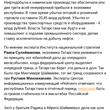
Нефтедобыча и химическое производство обеспечили или
две трети всей генерируемой прибыли в экономике
республики. В тоже время убытки оптовой и розничной
торговли составили 20,45 млрд рублей. Убытки от
производства транспортных средств и оборудования - 4
млрд рублей. Власти Татарстана как будто и не
помышляют о подъеме промышленного сектора, делая
ставку исключительно на добычу нефти.
По мнению эксперта Института национальной стратегии
Раиса Сулейманова
, экономика Татарстана развивается
по принципу «от юбилейной даты до очередного
мегасобытия», когда федеральный центр выделяет
очередной транш, и Татарстан берет эти деньги в долг. Так
было при Минтимере Шаймиеве, тот же тренд сохранился и
при
Рустаме Минниханове
. Эксперты Центра
информационных коммуникаций «Рейтинг» отмечают, что
республика Татарстана в отчётный период
перестала
быть
островом стабильности в масштабах Российской
Федерации.
Зато у братьев Радика и Айрата Шаймиевых дела как шли