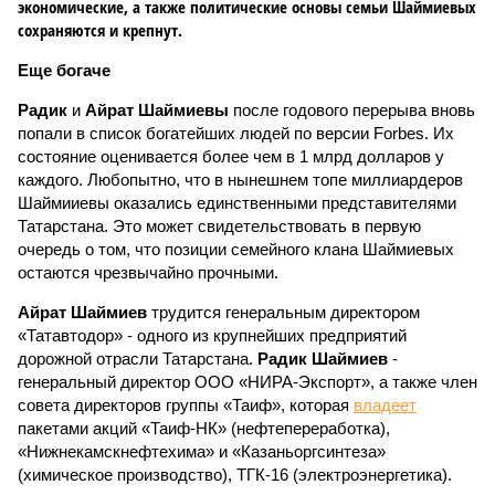
экономические, а также политические основы семьи Шаймиевых
сохраняются и крепнут.
Еще богаче
Радик
и
Айрат Шаймиевы
после годового перерыва вновь
попали в список богатейших людей по версии Forbes. Их
состояние оценивается более чем в 1 млрд долларов у
каждого. Любопытно, что в нынешнем топе миллиардеров
Шаймииевы оказались единственными представителями
Татарстана. Это может свидетельствовать в первую
очередь о том, что позиции семейного клана Шаймиевых
остаются чрезвычайно прочными.
Айрат Шаймиев
трудится генеральным директором
«Татавтодор» - одного из крупнейших предприятий
дорожной отрасли Татарстана.
Радик Шаймиев
-
генеральный директор ООО «НИРА-Экспорт», а также член
совета директоров группы «Таиф», которая
владеет
пакетами акций «Таиф-НК» (нефтепереработка),
«Нижнекамскнефтехима» и «Казаньоргсинтеза»
(химическое производство), ТГК-16 (электроэнергетика).