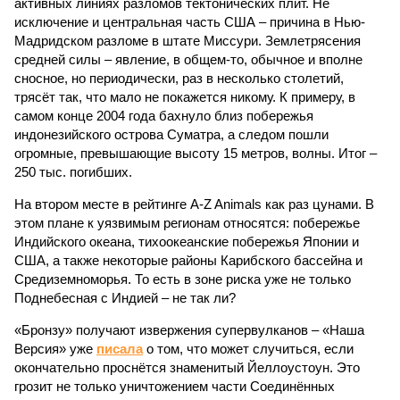
активных линиях разломов тектонических плит. Не
исключение и центральная часть США – причина в Нью-
Мадридском разломе в штате Миссури. Землетрясения
средней силы – явление, в общем-то, обычное и вполне
сносное, но периодически, раз в несколько столетий,
трясёт так, что мало не покажется никому. К примеру, в
самом конце 2004 года бахнуло близ побережья
индонезийского острова Суматра, а следом пошли
огромные, превышающие высоту 15 метров, волны. Итог –
250 тыс. погибших.
На втором месте в рейтинге A-Z Animals как раз цунами. В
этом плане к уязвимым регионам относятся: побережье
Индийского океана, тихо­океанские побережья Японии и
США, а также некоторые районы Карибского бассейна и
Средиземноморья. То есть в зоне риска уже не только
Поднебесная с Индией – не так ли?
«Бронзу» получают извержения супервулканов – «Наша
Версия» уже
писала
о том, что может случиться, если
окончательно проснётся знаменитый Йеллоустоун. Это
грозит не только уничтожением части Соединённых