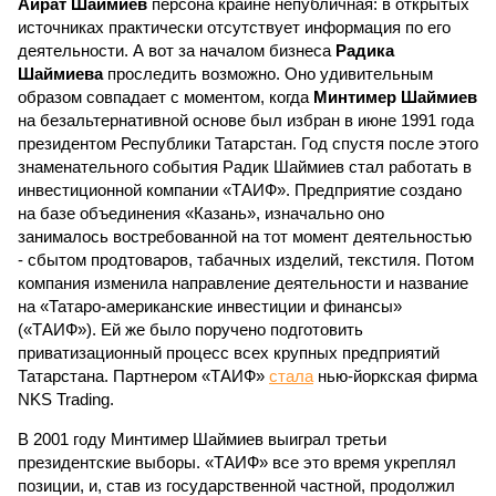
Айрат Шаймиев
персона крайне непубличная: в открытых
источниках практически отсутствует информация по его
деятельности. А вот за началом бизнеса
Радика
Шаймиева
проследить возможно. Оно удивительным
образом совпадает с моментом, когда
Минтимер Шаймиев
на безальтернативной основе был избран в июне 1991 года
президентом Республики Татарстан. Год спустя после этого
знаменательного события Радик Шаймиев стал работать в
инвестиционной компании «ТАИФ». Предприятие создано
на базе объединения «Казань», изначально оно
занималось востребованной на тот момент деятельностью
- сбытом продтоваров, табачных изделий, текстиля. Потом
компания изменила направление деятельности и название
на «Татаро-американские инвестиции и финансы»
(«ТАИФ»). Ей же было поручено подготовить
приватизационный процесс всех крупных предприятий
Татарстана. Партнером «ТАИФ»
стала
нью-йоркская фирма
NKS Trading.
В 2001 году Минтимер Шаймиев выиграл третьи
президентские выборы. «ТАИФ» все это время укреплял
позиции, и, став из государственной частной, продолжил