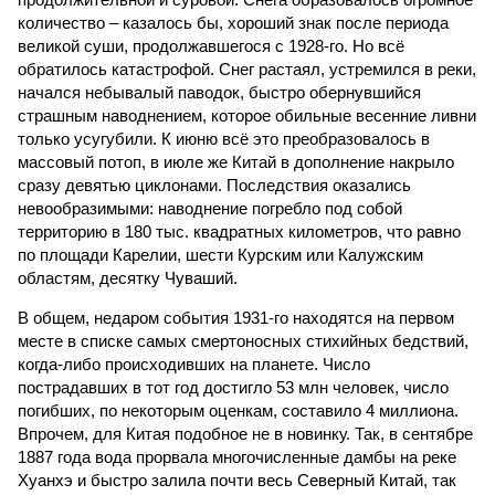
количество – казалось бы, хороший знак после периода
великой суши, продолжавшегося с 1928-го. Но всё
обратилось катастрофой. Снег растаял, устремился в реки,
начался небывалый паводок, быстро обернувшийся
страшным наводнением, которое обильные весенние ливни
только усугубили. К июню всё это преобразовалось в
массовый потоп, в июле же Китай в дополнение накрыло
сразу девятью циклонами. Последствия оказались
невообразимыми: наводнение погребло под собой
территорию в 180 тыс. квадратных километров, что равно
по площади Карелии, шести Курским или Калужским
областям, десятку Чуваший.
В общем, недаром события 1931-го находятся на первом
месте в списке самых смертоносных стихийных бедствий,
когда-либо происходивших на планете. Число
пострадавших в тот год достигло 53 млн человек, число
погибших, по некоторым оценкам, составило 4 миллиона.
Впрочем, для Китая подобное не в новинку. Так, в сентябре
1887 года вода прорвала многочисленные дамбы на реке
Хуанхэ и быстро залила почти весь Северный Китай, так