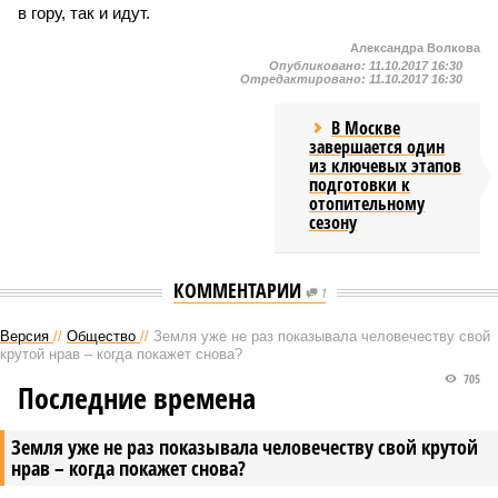
в гору, так и идут.
Александра Волкова
Опубликовано:
11.10.2017 16:30
Отредактировано:
11.10.2017 16:30
В Москве
завершается один
из ключевых этапов
подготовки к
отопительному
сезону
КОММЕНТАРИИ
1
Версия
//
Общество
//
Земля уже не раз показывала человечеству свой
крутой нрав – когда покажет снова?
705
Последние времена
Земля уже не раз показывала человечеству свой крутой
нрав – когда покажет снова?