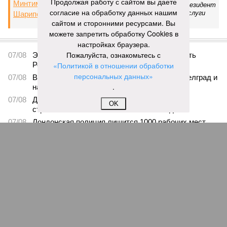
Продолжая работу с сайтом вы даете
советский политический деятель, первый президент
согласие на обработку данных нашим
Татарстана. Полный кавалер орденов «За заслуги
перед Отечеством».
сайтом и сторонними ресурсами. Вы
можете запретить обработку Cookies в
ПОСЛЕДНИЕ НОВОСТИ
настройках браузера.
Пожалуйста, ознакомьтесь с
07/08
Экс-президент Финляндии отказался признать
Россию угрозой для Европы
«Политикой в отношении обработки
персональных данных»
07/08
В Сербии испугались визита Зеленского в Белград и
.
назвали его «местью Евросоюза»
07/08
Дональд Трамп намерен реализовать проект
OK
строительства бального зала в Белом доме
07/08
Лондонская полиция лишится 1000 рабочих мест
07/08
Прогулявшуюся голой по Москве блогершу
поместили под домашний арест
ЕЩЕ НОВОСТИ
НОВОСТИ ПАРТНЕРОВ
Новости smi2.ru