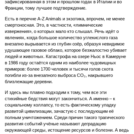
зафиксированная в этом и прошлом годах в Италии и во
Франции, тому лучшее подтверждение.
Есть в перечне A-Z Animals и экзотика, впрочем, не менее
смертоносная. Это, в частности, «лимнические
извержения», о которых мало кто слышал. Речь идёт о
явлениях, когда большое количество углекислого газа
внезапно вырывается из глубин озёр, образуя невидимое
удушающее газовое облако, которое безжалостно убивает
людей и животных. Катастрофа на озере Ньос в Камеруне
в 1986 году остаётся одним из наиболее чудовищных
примеров: более 1700 человек и тысячи голов скота
погибли из-за внезапного выброса CO₂, накрывшего
близлежащие деревни.
И здесь мы плавно подходим к тому, чем все эти
стихийные бедствия могут закончиться. А именно – к
социальному коллапсу, то есть фактическому упадку
развитой цивилизации, зачастую с последующим её
полным уничтожением. Среди причин такого трагического
развития событий учёные называют деградацию
окружающей среды, истощение ресурсов и болезни. А ведь