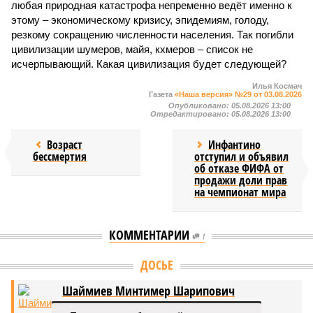
любая природная катастрофа непременно ведёт именно к
этому – экономическому кризису, эпидемиям, голоду,
резкому сокращению численности населения. Так погибли
цивилизации шумеров, майя, кхмеров – список не
исчерпывающий. Какая цивилизация будет следующей?
Илья Космач
Газета
«Наша версия» №29 от 03.08.2026
Опубликовано:
05.08.2026 13:00
Отредактировано:
05.08.2026 13:00
Возраст
Инфантино
бессмертия
отступил и объявил
об отказе ФИФА от
продажи доли прав
на чемпионат мира
КОММЕНТАРИИ
1
ДОСЬЕ
Шаймиев Минтимер Шарипович
Шаймиев Минтимер Шарипович – российский