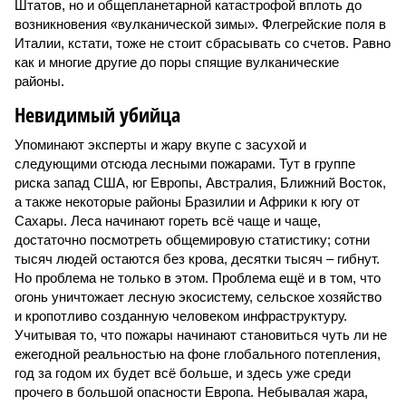
Штатов, но и общепланетарной катастрофой вплоть до
возникновения «вулканической зимы». Флегрейские поля в
Италии, кстати, тоже не стоит сбрасывать со счетов. Равно
как и многие другие до поры спящие вулканические
районы.
Невидимый убийца
Упоминают эксперты и жару вкупе с засухой и
следующими отсюда лесными пожарами. Тут в группе
риска запад США, юг Европы, Австралия, Ближний Восток,
а также некоторые районы Бразилии и Африки к югу от
Сахары. Леса начинают гореть всё чаще и чаще,
достаточно посмотреть общемировую статистику; сотни
тысяч людей остаются без крова, десятки тысяч – гибнут.
Но проблема не только в этом. Проблема ещё и в том, что
огонь уничтожает лесную экосистему, сельское хозяйство
и кропотливо созданную человеком инфраструктуру.
Учитывая то, что пожары начинают становиться чуть ли не
ежегодной реальностью на фоне глобального потепления,
год за годом их будет всё больше, и здесь уже среди
прочего в большой опасности Европа. Небывалая жара,