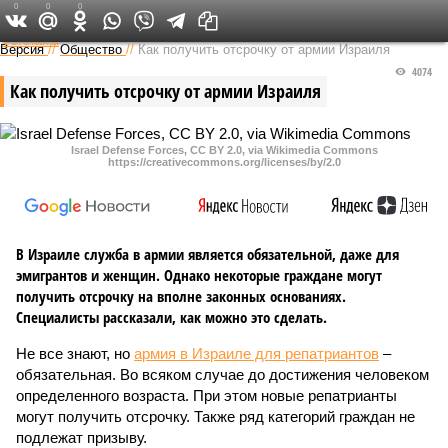
0
0
0
Федеральный выпуск
Версия
//
Общество
//
Как получить отсрочку от армии Израиля
4074
Как получить отсрочку от армии Израиля
Israel Defense Forces, CC BY 2.0, via Wikimedia Commons
https://creativecommons.org/licenses/by/2.0
В Израиле служба в армии является обязательной, даже для
эмигрантов и женщин. Однако некоторые граждане могут
получить отсрочку на вполне законных основаниях.
Специалисты рассказали, как можно это сделать.
Не все знают, но
армия в Израиле для репатриантов
–
обязательная. Во всяком случае до достижения человеком
определенного возраста. При этом новые репатрианты
могут получить отсрочку. Также ряд категорий граждан не
подлежат призыву.