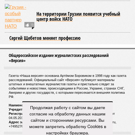
На территории Грузии появится учебный
центр войск НАТО
19
Сергей Щебетов меняет профессию
Общероссийское издание журналистских расследований
«Версия»
Газета «Наша версия» основана Артёмом Боровиком в 1998 году как газета
расследований. Официальный сайт «Версия» публикует материалы
штатных и внештатных журналистов газеты и пристально следит за
событиями и новостями, происходящими в России, Украине, странах СНГ,
Америке и других государств, с которыми пересекается внешняя политика
РФ.
Наименование:
Cетевое издание «Версия»
Продолжая работу с сайтом вы даете
Учредитель:
ООО «Версия»,
Главный редактор:
Горевой Р. Г.
согласие на обработку данных нашим
Регистрационный номер Роскомнадзора:
ЭЛ № ФС 77 - 72681 от
04.05.2018 г.
сайтом и сторонними ресурсами. Вы
Адрес электронной почты и телефон редакции:
versia@versia.ru,
можете запретить обработку Cookies в
+74952760348
настройках браузера.