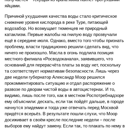
яйцами.
Причиной ухудшения качества воды стало критическое
снижение уровня кислорода в реке Туре, питающей
водозабор. Но возмущает тюменцев не природный
катаклизм. Первые жалобы на гнилую воду прозвучали
ещё в середине июля. Однако, вместо того чтобы признать
проблему, власти традиционно решили сделать вид, что
ничего не произошло. Масла в огонь подлила позиция
местного филиала «Росводоканала», заявившего, что
оснований для перерасчёта платы за воду нет, поскольку
та соответствует нормативам безопасности. Лишь через
две недели губернатор Александр Моор решился
прокомментировать ситуацию и отдал распоряжение о
развозе по дворам чистой воды в автоцистернах. И то,
видимо, лишь после того, как в местном Роспотребнадзоре
ему объяснили: дескать, если так пойдёт дальше, в городе
начнутся эпидемии и тогда уже отвечать перед Москвой
придётся всерьёз. В результате пошли слухи, что Моор
досиживает в своём кресле последние недели – после
выборов ему найдут замену. Если так, то плакать по нему в