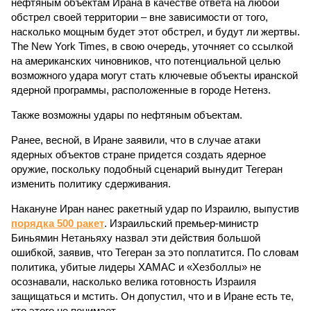
нефтяным объектам Ирана в качестве ответа на любой
обстрел своей территории – вне зависимости от того,
насколько мощным будет этот обстрел, и будут ли жертвы.
The New York Times, в свою очередь, уточняет со ссылкой
на американских чиновников, что потенциальной целью
возможного удара могут стать ключевые объекты иранской
ядерной программы, расположенные в городе Нетенз.
Также возможны удары по нефтяным объектам.
Ранее, весной, в Иране заявили, что в случае атаки
ядерных объектов стране придется создать ядерное
оружие, поскольку подобный сценарий вынудит Тегеран
изменить политику сдерживания.
Накануне Иран нанес ракетный удар по Израилю, выпустив
порядка 500 ракет
. Израильский премьер-министр
Биньямин Нетаньяху назвал эти действия большой
ошибкой, заявив, что Тегеран за это поплатится. По словам
политика, убитые лидеры ХАМАС и «Хезболлы» не
осознавали, насколько велика готовность Израиля
защищаться и мстить. Он допустил, что и в Иране есть те,
кто этого не понимает.