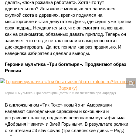
делать, «пока рожалка работает». Хотя что тут
удивительного? Ильтяков с молодых лет занимался
скупкой скота в деревнях, крепко поднялся на
мясоторговле и стал депутатом Думы, где сидит уже третий
срок подряд. Неудивительно, что он смотрит на женщин,
как на свиноматок, обязанных давать приплод. Теперь он
заявляет, что его-де не так поняли и намеренно хотят
дискредитировать. Да нет, поняли как раз правильно. И
наверняка избиратели сделали выводы.
Героини мультика «Три богатыря». Продвигают образ
России.
Героини мультика «Три богатыря» (фото: rutube.ru/Честно про Зарядку)
В англоязычном «Тик Токе» новый хит. Американки
надевают самодельные сарафаны и кокошники и
устраивают пляску, подражая персонажам мультфильма
«Добрыня Никитич и Змей Горыныч». В результате ролики
с хештегами #3 slavicdivas (три славянские дивы. – Ред.)