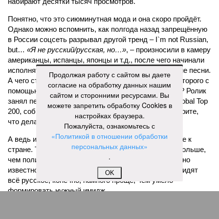
набирают десятки тысяч просмотров.
Понятно, что это сиюминутная мода и она скоро пройдёт.
Однако можно вспомнить, как полгода назад запрещённую
в России соцсеть разрывал другой тренд – I`m not Russian,
but…
«Я не русский/русская, но…»
, – произносили в камеру
американцы, испанцы, японцы и т.д., после чего начинали
исполнять на русском языке советские и российские песни.
Продолжая работу с сайтом вы даете
А чего стоит недавний ИИ-трюк с
Канье Уэстом
, которого с
согласие на обработку данных нашим
помощью нейросети заставили петь «Седую ночь»? Ролик
сайтом и сторонними ресурсами. Вы
занял первое место в мировом рейтинге Shazam Global Top
можете запретить обработку Cookies в
200, собрав восторженные комментарии: мол, смотрите,
настройках браузера.
что делают эти русские!
Пожалуйста, ознакомьтесь с
«Политикой в отношении обработки
А ведь из таких мелочей и складывается отношение к
персональных данных»
стране. То, что мультики с песнями часто делают больше,
.
чем политики своими речами, профессионалам давно
известно. Но заявлять о том, что за границей ненавидят
OK
всё русское, конечно, намного проще, чем умело
формировать нужный имидж.
Иван Дмитриев
Опубликовано:
09.08.2026 15:00