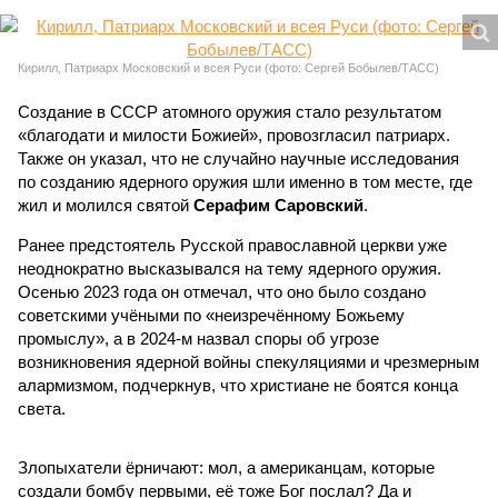
Кирилл, Патриарх Московский и всея Руси (фото: Сергей Бобылев/ТАСС)
Создание в СССР атомного оружия стало результатом
«благодати и милости Божией», провозгласил патриарх.
Также он указал, что не случайно научные исследования
по созданию ядерного оружия шли именно в том месте, где
жил и молился святой
Серафим Саровский
.
Ранее предстоятель Русской православной церкви уже
неоднократно высказывался на тему ядерного оружия.
Осенью 2023 года он отмечал, что оно было создано
советскими учёными по «неизречённому Божьему
промыслу», а в 2024-м назвал споры об угрозе
возникновения ядерной войны спекуляциями и чрезмерным
алармизмом, подчеркнув, что христиане не боятся конца
света.
Злопыхатели ёрничают: мол, а американцам, которые
создали бомбу первыми, её тоже Бог послал? Да и