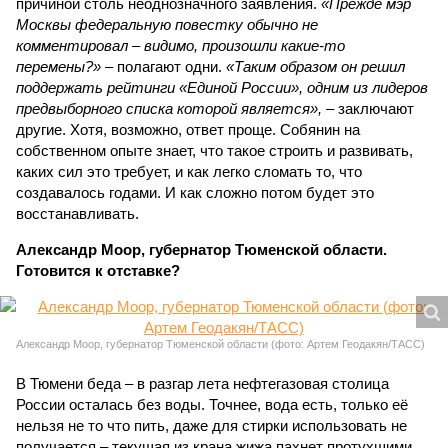
причиной столь неоднозначного заявления.
«Прежде мэр
Москвы федеральную повестку обычно не
комментировал – видимо, произошли какие-то
перемены?»
– полагают одни.
«Таким образом он решил
поддержать рейтинги «Единой России», одним из лидеров
предвыборного списка которой является»,
– заключают
другие. Хотя, возможно, ответ проще. Собянин на
собственном опыте знает, что такое строить и развивать,
каких сил это требует, и как легко сломать то, что
создавалось годами. И как сложно потом будет это
восстанавливать.
Александр Моор, губернатор Тюменской области.
Готовится к отставке?
Александр Моор, губернатор Тюменской области (фото: Артем Геодакян/ТАСС)
В Тюмени беда – в разгар лета нефтегазовая столица
России осталась без воды. Точнее, вода есть, только её
нельзя не то что пить, даже для стирки использовать не
получается – текущая из крана жижа пахнет протухшими