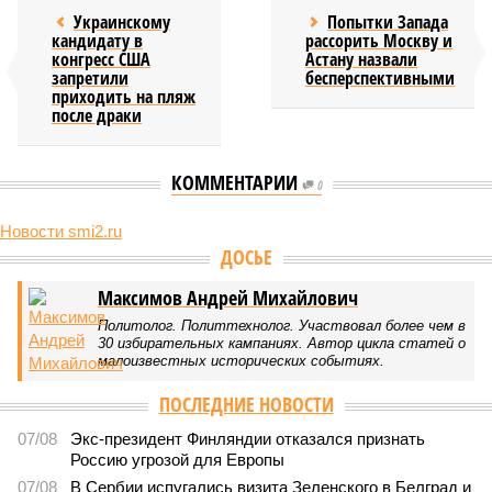
Украинскому
Попытки Запада
кандидату в
рассорить Москву и
конгресс США
Астану назвали
запретили
бесперспективными
приходить на пляж
после драки
КОММЕНТАРИИ
0
Новости smi2.ru
ДОСЬЕ
Максимов Андрей Михайлович
Политолог. Политтехнолог. Участвовал более чем в
30 избирательных кампаниях. Автор цикла статей о
малоизвестных исторических событиях.
ПОСЛЕДНИЕ НОВОСТИ
07/08
Экс-президент Финляндии отказался признать
Россию угрозой для Европы
07/08
В Сербии испугались визита Зеленского в Белград и