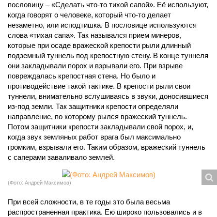
пословицу – «Сделать что-то тихой сапой». Её используют,
когда говорят о человеке, который что-то делает
незаметно, или исподтишка. В пословице используются
слова «тихая сапа». Так назывался прием минеров,
которые при осаде вражеской крепости рыли длинный
подземный туннель под крепостную стену. В конце туннеля
они закладывали порох и взрывали его. При взрыве
повреждалась крепостная стена. Но было и
противодействие такой тактике. В крепости рыли свои
туннели, внимательно вслушиваясь в звуки, доносившиеся
из-под земли. Так защитники крепости определяли
направление, по которому рылся вражеский туннель.
Потом защитники крепости закладывали свой порох, и,
когда звук земляных работ врага был максимально
громким, взрывали его. Таким образом, вражеский туннель
с саперами заваливало землей.
(Фото: Андрей Максимов)
При всей сложности, в те годы это была весьма
распространенная практика. Ею широко пользовались и в