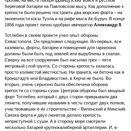
пролив, на месте лагеря французских войск и русской
береговой батареи на Павловском мысу. Как дополнение к
крепости было решено построить два морских форта – на
оконечности косы Тузла и на рифе мыса Ак-Бурун. В конце
1856 года проект лично одобрил император
Александр II
.
Тотлебен в своем проекте учел опыт обороны
Севастополя. Он предложил следующее. Во-первых, все
казематы, форты, батареи и помещения для гарнизона
должны были быть под землей или вырублены в скалах.
Сверху на все сооружения был насыпан трех – пяти
метровый слой грунта. Со стороны крепость казалась
просто холмистой местностью. Ни гранита, ни бетона как в
Кронштадте или Владивостоке, в Керчи не было. Во-
вторых, очень серьезно была обеспечена оборона
крепости со стороны суши. Центром обороны был мощный
форт Тотлебен, который с двух сторон прикрывали два
люнета, получившие названия в честь солдат двух полков,
участвовавших в их строительстве – Виленский и Минский.
Связка форта и двух люнетов делало крепость
неприступной с суши. А в сторону моря смотрели
несколько батарей крупнокалиберной артиллерии. И, в-