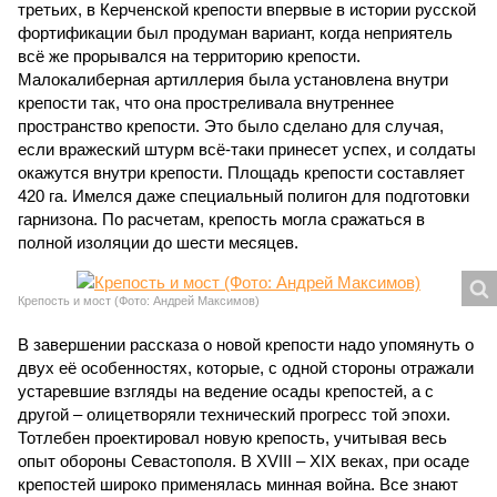
третьих, в Керченской крепости впервые в истории русской
фортификации был продуман вариант, когда неприятель
всё же прорывался на территорию крепости.
Малокалиберная артиллерия была установлена внутри
крепости так, что она простреливала внутреннее
пространство крепости. Это было сделано для случая,
если вражеский штурм всё-таки принесет успех, и солдаты
окажутся внутри крепости. Площадь крепости составляет
420 га. Имелся даже специальный полигон для подготовки
гарнизона. По расчетам, крепость могла сражаться в
полной изоляции до шести месяцев.
Крепость и мост (Фото: Андрей Максимов)
В завершении рассказа о новой крепости надо упомянуть о
двух её особенностях, которые, с одной стороны отражали
устаревшие взгляды на ведение осады крепостей, а с
другой – олицетворяли технический прогресс той эпохи.
Тотлебен проектировал новую крепость, учитывая весь
опыт обороны Севастополя. В XVIII – XIX веках, при осаде
крепостей широко применялась минная война. Все знают