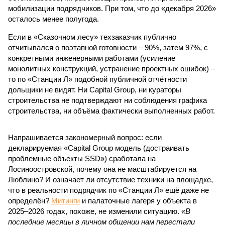
мобилизации подрядчиков. При том, что до «декабря 2026»
осталось менее полугода.
Если в «Сказочном лесу» техзаказчик публично
отчитывался о поэтапной готовности – 90%, затем 97%, с
конкретными инженерными работами (усиление
монолитных конструкций, устранение проектных ошибок) –
то по «Станции Л» подобной публичной отчётности
дольщики не видят. Ни Capital Group, ни кураторы
строительства не подтверждают ни соблюдения графика
строительства, ни объёма фактически выполненных работ.
Напрашивается закономерный вопрос: если
декларируемая «Capital Group модель (достраивать
проблемные объекты SSD») сработала на
Лосиноостровской, почему она не масштабируется на
Люблино? И означает ли отсутствие техники на площадке,
что в реальности подрядчик по «Станции Л» ещё даже не
определён?
Митинги
и палаточные лагеря у объекта в
2025–2026 годах, похоже, не изменили ситуацию.
«В
последние месяцы в личном общении нам перестали