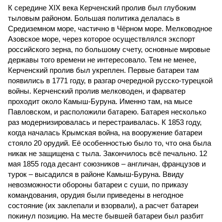
К середине ХIХ века Керченский пролив был глубоким
тыловым районом. Большая политика делалась в
Средиземном море, частично в Чёрном море. Мелководное
Азовское море, через которое осуществлялся экспорт
российского зерна, по большому счету, основные мировые
державы того времени не интересовало. Тем не менее,
Керченский пролив был укреплен. Первые батареи там
появились в 1771 году, в разгар очередной русско-турецкой
войны. Керченский пролив мелководен, и фарватер
проходит около Камыш-Буруна. Именно там, на мысе
Павловском, и расположили батарею. Батарея несколько
раз модернизировалась и перестраивалась. К 1853 году,
когда началась Крымская война, на вооружение батареи
стояло 20 орудий. Её особенностью было то, что она была
никак не защищена с тыла. Закончилось всё печально. 12
мая 1855 года десант союзников – англичан, французов и
турок – высадился в районе Камыш-Буруна. Ввиду
невозможности обороны батареи с суши, по приказу
командования, орудия были приведены в негодное
состояние (их заклепали и взорвали), а расчет батареи
покинул позицию. На месте бывшей батареи был разбит