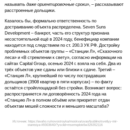
называть даже ориентировочные сроки»
, – рассказывают
расстроенные дольщики.
Казалось бы, формально ответственность по
достраиванию объекта распределена. Seven Suns
Development – банкрот, часть его структур признана
несостоятельной ещё в 2024 году, бенефициар компании
находится под следствием по ст. 200.3 УК РФ. Достройку
проблемных объектов группы – «Станции Л», «Сказочного
леса» и «В стремлении к свету», согласно информации на
сайтах Capital Group, осенью 2024 г. взяла на себя. Два из
трёх объектов уже сданы или близки к сдаче. Третий –
«Станция Л», крупнейший по числу пострадавших
дольщиков (3908 квартир в пяти корпусах) – по факту
остаётся стройплощадкой без стройки. Возникает вопрос:
распространяется ли договорённость 2024 года на
«Станцию Л» в полном объёме или приоритет отдан
объектам мешей сложности и меньшего масштаба?
Источник: https://avaho.ru/novostroyka/moskva/uvao/lyublino/svetlyy-mir-
stantsiya-l/9303640/?ysclid=msemqdok6w326352116