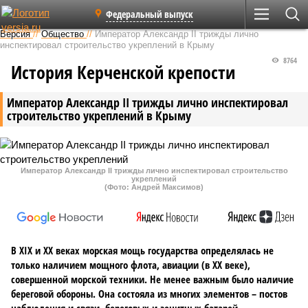
Федеральный выпуск
Версия
//
Общество
//
Император Александр II трижды лично
инспектировал строительство укреплений в Крыму
8764
История Керченской крепости
Император Александр II трижды лично инспектировал
строительство укреплений в Крыму
Император Александр II трижды лично инспектировал строительство
укреплений
(Фото: Андрей Максимов)
В XIX и XX веках морская мощь государства определялась не
только наличием мощного флота, авиации (в ХХ веке),
совершенной морской техники. Не менее важным было наличие
береговой обороны. Она состояла из многих элементов – постов