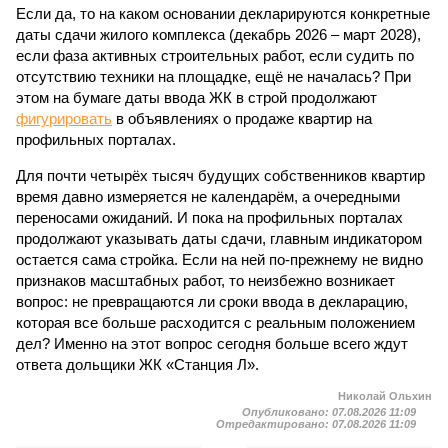
Если да, то на каком основании декларируются конкретные
даты сдачи жилого комплекса (декабрь 2026 – март 2028),
если фаза активных строительных работ, если судить по
отсутствию техники на площадке, ещё не началась? При
этом на бумаге даты ввода ЖК в строй продолжают
фигурировать
в объявлениях о продаже квартир на
профильных порталах.
Для почти четырёх тысяч будущих собственников квартир
время давно измеряется не календарём, а очередными
переносами ожиданий. И пока на профильных порталах
продолжают указывать даты сдачи, главным индикатором
остается сама стройка. Если на ней по-прежнему не видно
признаков масштабных работ, то неизбежно возникает
вопрос: не превращаются ли сроки ввода в декларацию,
которая все больше расходится с реальным положением
дел? Именно на этот вопрос сегодня больше всего ждут
ответа дольщики ЖК «Станция Л».
Николай Ольхин
Опубликовано:
07.08.2026 11:09
Отредактировано:
07.08.2026 11:09