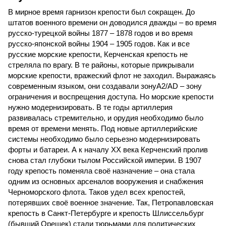
В мирное время гарнизон крепости был сокращен. До
штатов военного времени он доводился дважды – во время
русско-турецкой войны 1877 – 1878 годов и во время
русско-японской войны 1904 – 1905 годов. Как и все
русские морские крепости, Керченская крепость не
стреляла по врагу. В те районы, которые прикрывали
морские крепости, вражеский флот не заходил. Выражаясь
современным языком, они создавали зонуА2/AD – зону
ограничения и воспрещения доступа. Но морские крепости
нужно модернизировать. В те годы артиллерия
развивалась стремительно, и орудия необходимо было
время от времени менять. Под новые артиллерийские
системы необходимо было серьезно модернизировать
форты и батареи. А к началу ХХ века Керченский пролив
снова стал глубоки тылом Российской империи. В 1907
году крепость поменяла своё назначение – она стала
одним из основных арсеналов вооружения и снабжения
Черноморского флота. Таков удел всех крепостей,
потерявших своё военное значение. Так, Петропавловская
крепость в Санкт-Петербурге и крепость Шлиссельбург
(бывший Орешек) стали тюрьмами для политических