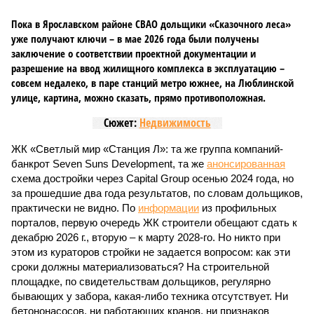
Пока в Ярославском районе СВАО дольщики «Сказочного леса»
уже получают ключи – в мае 2026 года были получены
заключение о соответствии проектной документации и
разрешение на ввод жилищного комплекса в эксплуатацию –
совсем недалеко, в паре станций метро южнее, на Люблинской
улице, картина, можно сказать, прямо противоположная.
Сюжет:
Недвижимость
ЖК «Светлый мир «Станция Л»: та же группа компаний-
банкрот Seven Suns Development, та же
анонсированная
схема достройки через Capital Group осенью 2024 года, но
за прошедшие два года результатов, по словам дольщиков,
практически не видно. По
информации
из профильных
порталов, первую очередь ЖК строители обещают сдать к
декабрю 2026 г., вторую – к марту 2028-го. Но никто при
этом из кураторов стройки не задается вопросом: как эти
сроки должны материализоваться? На строительной
площадке, по свидетельствам дольщиков, регулярно
бывающих у забора, какая-либо техника отсутствует. Ни
бетононасосов, ни работающих кранов, ни признаков