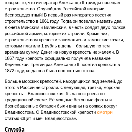
говорит то, что император Александр II трижды посещал
строительство. Случай для Российской империи
беспрецедентный! В первый раз император посетил
строительство в 1861 году. Тогда он повелел назвать два
люнета Минским и Виленским, в честь солдат двух полков
российской армии, которые их строили. Кроме них,
строительством крепости занимались и таманские казаки,
которым платили 1 рубль в день – большую по тем
временам сумму. Денег на новую крепость не жалели. В
1867 году крепость официально получила название
Керченской. Третий раз Александр II посетил крепость в
1872 году, когда она была полностью готова.
Больше морских крепостей, находящихся под землей, до
этого в России не строили. Следующая, третья, морская
крепость – Владивостокская, была построена по
традиционной схеме. Её мощные бетонные форты и
бронебашенные батареи были видны на сопках вокруг
Владивостока. О Владивостокской крепости
смотри
статью «Щит и меч Владивостока».
Служба