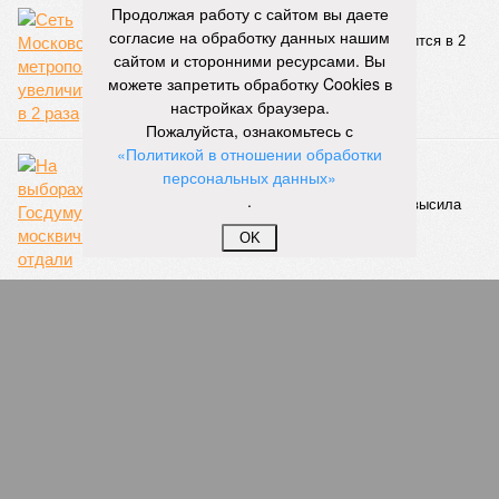
Продолжая работу с сайтом вы даете
Метро уходит за МКАД
согласие на обработку данных нашим
Сеть Московского метрополитена увеличится в 2
сайтом и сторонними ресурсами. Вы
раза
можете запретить обработку Cookies в
настройках браузера.
Пожалуйста, ознакомьтесь с
«Политикой в отношении обработки
Современное голосование
персональных данных»
На выборах в Госдуму москвичи отдали
.
предпочтение ДЭГ: электронная явка превысила
96%
OK
Колымский «Титаник»
В декабре 1939 года у берегов Японии затонул
пароход с заключенными ГУЛАГа