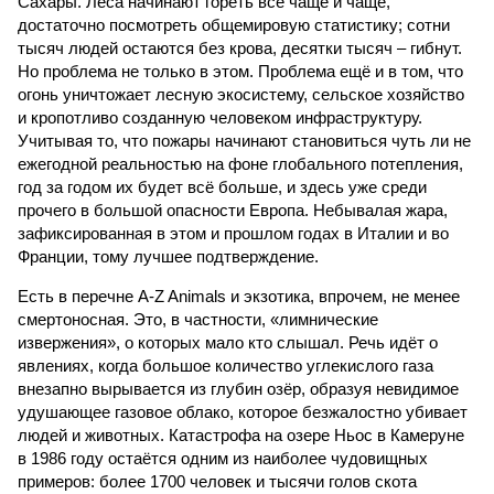
Сахары. Леса начинают гореть всё чаще и чаще,
достаточно посмотреть общемировую статистику; сотни
тысяч людей остаются без крова, десятки тысяч – гибнут.
Но проблема не только в этом. Проблема ещё и в том, что
огонь уничтожает лесную экосистему, сельское хозяйство
и кропотливо созданную человеком инфраструктуру.
Учитывая то, что пожары начинают становиться чуть ли не
ежегодной реальностью на фоне глобального потепления,
год за годом их будет всё больше, и здесь уже среди
прочего в большой опасности Европа. Небывалая жара,
зафиксированная в этом и прошлом годах в Италии и во
Франции, тому лучшее подтверждение.
Есть в перечне A-Z Animals и экзотика, впрочем, не менее
смертоносная. Это, в частности, «лимнические
извержения», о которых мало кто слышал. Речь идёт о
явлениях, когда большое количество углекислого газа
внезапно вырывается из глубин озёр, образуя невидимое
удушающее газовое облако, которое безжалостно убивает
людей и животных. Катастрофа на озере Ньос в Камеруне
в 1986 году остаётся одним из наиболее чудовищных
примеров: более 1700 человек и тысячи голов скота