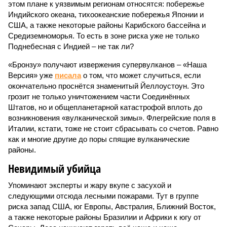
этом плане к уязвимым регионам относятся: побережье
Индийского океана, тихо­океанские побережья Японии и
США, а также некоторые районы Карибского бассейна и
Средиземноморья. То есть в зоне риска уже не только
Поднебесная с Индией – не так ли?
«Бронзу» получают извержения супервулканов – «Наша
Версия» уже
писала
о том, что может случиться, если
окончательно проснётся знаменитый Йеллоустоун. Это
грозит не только уничтожением части Соединённых
Штатов, но и общепланетарной катастрофой вплоть до
возникновения «вулканической зимы». Флегрейские поля в
Италии, кстати, тоже не стоит сбрасывать со счетов. Равно
как и многие другие до поры спящие вулканические
районы.
Невидимый убийца
Упоминают эксперты и жару вкупе с засухой и
следующими отсюда лесными пожарами. Тут в группе
риска запад США, юг Европы, Австралия, Ближний Восток,
а также некоторые районы Бразилии и Африки к югу от