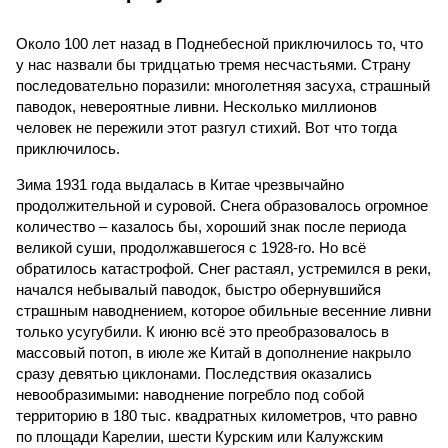
Около 100 лет назад в Поднебесной приключилось то, что
у нас назвали бы тридцатью тремя несчастьями. Страну
последовательно поразили: многолетняя засуха, страшный
паводок, невероятные ливни. Несколько миллионов
человек не пережили этот разгул стихий. Вот что тогда
приключилось.
Зима 1931 года выдалась в Китае чрезвычайно
продолжительной и суровой. Снега образовалось огромное
количество – казалось бы, хороший знак после периода
великой суши, продолжавшегося с 1928-го. Но всё
обратилось катастрофой. Снег растаял, устремился в реки,
начался небывалый паводок, быстро обернувшийся
страшным наводнением, которое обильные весенние ливни
только усугубили. К июню всё это преобразовалось в
массовый потоп, в июле же Китай в дополнение накрыло
сразу девятью циклонами. Последствия оказались
невообразимыми: наводнение погребло под собой
территорию в 180 тыс. квадратных километров, что равно
по площади Карелии, шести Курским или Калужским