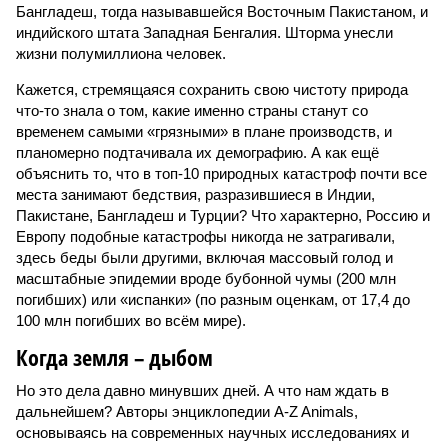
Бангладеш, тогда называвшейся Восточным Пакистаном, и
индийского штата Западная Бенгалия. Шторма унесли
жизни полумиллиона человек.
Кажется, стремящаяся сохранить свою чистоту природа
что-то знала о том, какие именно страны станут со
временем самыми «грязными» в плане производств, и
планомерно подтачивала их демографию. А как ещё
объяснить то, что в топ-10 природных катастроф почти все
места занимают бедствия, разразившиеся в Индии,
Пакистане, Бангладеш и Турции? Что характерно, Россию и
Европу подобные катастрофы никогда не затрагивали,
здесь беды были другими, включая массовый голод и
масштабные эпидемии вроде бубонной чумы (200 млн
погибших) или «испанки» (по разным оценкам, от 17,4 до
100 млн погибших во всём мире).
Когда земля – дыбом
Но это дела давно минувших дней. А что нам ждать в
дальнейшем? Авторы энциклопедии A-Z Animals,
основываясь на современных научных исследованиях и