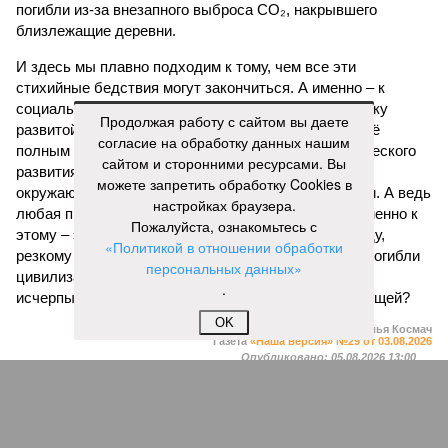
погибли из-за внезапного выброса CO₂, накрывшего
близлежащие деревни.
И здесь мы плавно подходим к тому, чем все эти
стихийные бедствия могут закончиться. А именно – к
социальному коллапсу, то есть фактическому упадку
Продолжая работу с сайтом вы даете
развитой цивилизации, зачастую с последующим её
согласие на обработку данных нашим
полным уничтожением. Среди причин такого трагического
сайтом и сторонними ресурсами. Вы
развития событий учёные называют деградацию
можете запретить обработку Cookies в
окружающей среды, истощение ресурсов и болезни. А ведь
настройках браузера.
любая природная катастрофа непременно ведёт именно к
Пожалуйста, ознакомьтесь с
этому – экономическому кризису, эпидемиям, голоду,
«Политикой в отношении обработки
резкому сокращению численности населения. Так погибли
персональных данных»
цивилизации шумеров, майя, кхмеров – список не
.
исчерпывающий. Какая цивилизация будет следующей?
OK
Илья Космач
Газета
«Наша версия» №29 от 03.08.2026
Опубликовано:
05.08.2026 13:00
Отредактировано:
05.08.2026 13:00
Возраст
Инфантино
бессмертия
отступил и объявил
об отказе ФИФА от