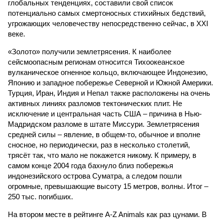
глобальных тенденциях, составили свой список
потенциально самых смертоносных стихийных бедствий,
угрожающих человечеству непосредственно сейчас, в XXI
веке.
«Золото» получили землетрясения. К наиболее
сейсмоопасным регионам относится Тихоокеанское
вулканическое огненное кольцо, включающее Индонезию,
Японию и западное побережье Северной и Южной Америки.
Турция, Иран, Индия и Непал также расположены на очень
активных линиях разломов тектонических плит. Не
исключение и центральная часть США – причина в Нью-
Мадридском разломе в штате Миссури. Землетрясения
средней силы – явление, в общем-то, обычное и вполне
сносное, но периодически, раз в несколько столетий,
трясёт так, что мало не покажется никому. К примеру, в
самом конце 2004 года бахнуло близ побережья
индонезийского острова Суматра, а следом пошли
огромные, превышающие высоту 15 метров, волны. Итог –
250 тыс. погибших.
На втором месте в рейтинге A-Z Animals как раз цунами. В