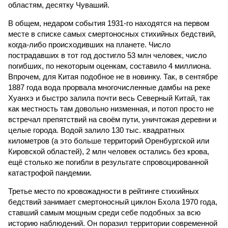
областям, десятку Чуваший.
В общем, недаром события 1931-го находятся на первом
месте в списке самых смертоносных стихийных бедствий,
когда-либо происходивших на планете. Число
пострадавших в тот год достигло 53 млн человек, число
погибших, по некоторым оценкам, составило 4 миллиона.
Впрочем, для Китая подобное не в новинку. Так, в сентябре
1887 года вода прорвала многочисленные дамбы на реке
Хуанхэ и быстро залила почти весь Северный Китай, так
как местность там довольно низменная, и потоп просто не
встречал препятствий на своём пути, уничтожая деревни и
целые города. Водой залило 130 тыс. квадратных
километров (а это больше территорий Оренбургской или
Кировской областей), 2 млн человек остались без крова,
ещё столько же погибли в результате спровоцированной
катастрофой пандемии.
Третье место по кровожадности в рейтинге стихийных
бедствий занимает смертоносный циклон Бхола 1970 года,
ставший самым мощным среди себе подобных за всю
историю наблюдений. Он поразил территории современной