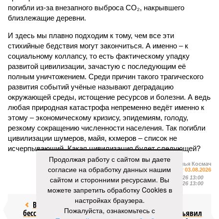
погибли из-за внезапного выброса CO₂, накрывшего
близлежащие деревни.
И здесь мы плавно подходим к тому, чем все эти
стихийные бедствия могут закончиться. А именно – к
социальному коллапсу, то есть фактическому упадку
развитой цивилизации, зачастую с последующим её
полным уничтожением. Среди причин такого трагического
развития событий учёные называют деградацию
окружающей среды, истощение ресурсов и болезни. А ведь
любая природная катастрофа непременно ведёт именно к
этому – экономическому кризису, эпидемиям, голоду,
резкому сокращению численности населения. Так погибли
цивилизации шумеров, майя, кхмеров – список не
исчерпывающий. Какая цивилизация будет следующей?
Продолжая работу с сайтом вы даете
Илья Космач
согласие на обработку данных нашим
Газета
«Наша версия» №29 от 03.08.2026
сайтом и сторонними ресурсами. Вы
Опубликовано:
05.08.2026 13:00
Отредактировано:
05.08.2026 13:00
можете запретить обработку Cookies в
настройках браузера.
Возраст
Инфантино
Пожалуйста, ознакомьтесь с
бессмертия
отступил и объявил