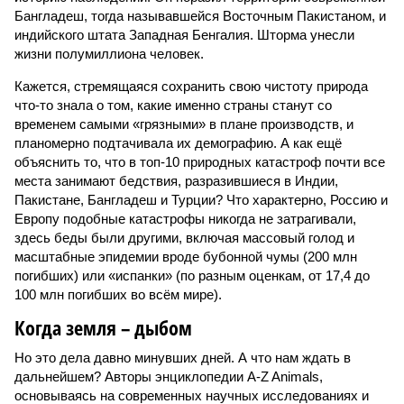
Бангладеш, тогда называвшейся Восточным Пакистаном, и
индийского штата Западная Бенгалия. Шторма унесли
жизни полумиллиона человек.
Кажется, стремящаяся сохранить свою чистоту природа
что-то знала о том, какие именно страны станут со
временем самыми «грязными» в плане производств, и
планомерно подтачивала их демографию. А как ещё
объяснить то, что в топ-10 природных катастроф почти все
места занимают бедствия, разразившиеся в Индии,
Пакистане, Бангладеш и Турции? Что характерно, Россию и
Европу подобные катастрофы никогда не затрагивали,
здесь беды были другими, включая массовый голод и
масштабные эпидемии вроде бубонной чумы (200 млн
погибших) или «испанки» (по разным оценкам, от 17,4 до
100 млн погибших во всём мире).
Когда земля – дыбом
Но это дела давно минувших дней. А что нам ждать в
дальнейшем? Авторы энциклопедии A-Z Animals,
основываясь на современных научных исследованиях и