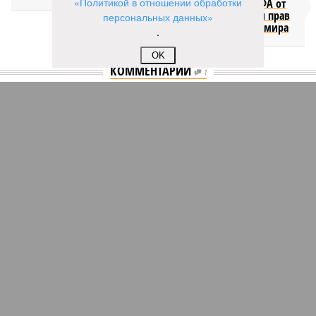
«Политикой в отношении обработки
об отказе ФИФА от
продажи доли прав
персональных данных»
на чемпионат мира
.
OK
КОММЕНТАРИИ
1
Новости smi2.ru
Версия
//
Общество
//
Мы могли бы жить сотни лет, но этого никогда не
будет
555
Возраст бессмертия
Мы могли бы жить сотни лет, но этого никогда не будет
Мы могли бы жить сотни лет, но этого никогда не будет (фото: Deep
Vision)
Как бы мы ни старались, достигнуть бессмертия у человека не