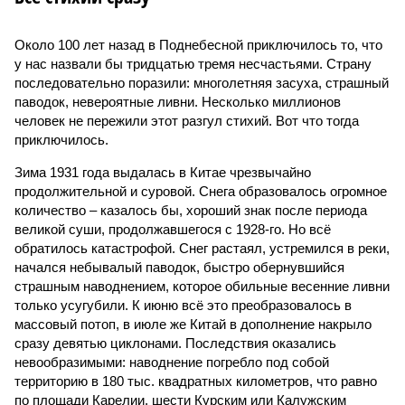
Около 100 лет назад в Поднебесной приключилось то, что
у нас назвали бы тридцатью тремя несчастьями. Страну
последовательно поразили: многолетняя засуха, страшный
паводок, невероятные ливни. Несколько миллионов
человек не пережили этот разгул стихий. Вот что тогда
приключилось.
Зима 1931 года выдалась в Китае чрезвычайно
продолжительной и суровой. Снега образовалось огромное
количество – казалось бы, хороший знак после периода
великой суши, продолжавшегося с 1928-го. Но всё
обратилось катастрофой. Снег растаял, устремился в реки,
начался небывалый паводок, быстро обернувшийся
страшным наводнением, которое обильные весенние ливни
только усугубили. К июню всё это преобразовалось в
массовый потоп, в июле же Китай в дополнение накрыло
сразу девятью циклонами. Последствия оказались
невообразимыми: наводнение погребло под собой
территорию в 180 тыс. квадратных километров, что равно
по площади Карелии, шести Курским или Калужским