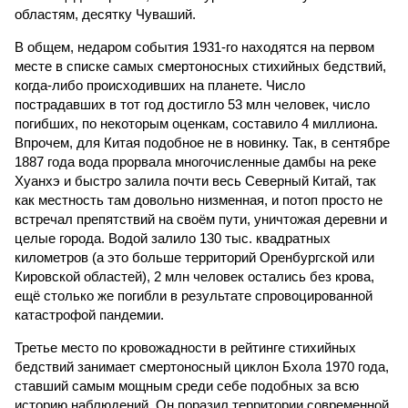
областям, десятку Чуваший.
В общем, недаром события 1931-го находятся на первом
месте в списке самых смертоносных стихийных бедствий,
когда-либо происходивших на планете. Число
пострадавших в тот год достигло 53 млн человек, число
погибших, по некоторым оценкам, составило 4 миллиона.
Впрочем, для Китая подобное не в новинку. Так, в сентябре
1887 года вода прорвала многочисленные дамбы на реке
Хуанхэ и быстро залила почти весь Северный Китай, так
как местность там довольно низменная, и потоп просто не
встречал препятствий на своём пути, уничтожая деревни и
целые города. Водой залило 130 тыс. квадратных
километров (а это больше территорий Оренбургской или
Кировской областей), 2 млн человек остались без крова,
ещё столько же погибли в результате спровоцированной
катастрофой пандемии.
Третье место по кровожадности в рейтинге стихийных
бедствий занимает смертоносный циклон Бхола 1970 года,
ставший самым мощным среди себе подобных за всю
историю наблюдений. Он поразил территории современной