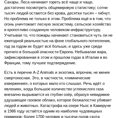
Сахары. Леса начинают гореть всё чаще и чаще,
достаточно посмотреть общемировую статистику; сотни
тысяч людей остаются без крова, десятки тысяч – гибнут.
Но проблема не только в этом. Проблема ещё и в том, что
огонь уничтожает лесную экосистему, сельское хозяйство
и кропотливо созданную человеком инфраструктуру.
Учитывая то, что пожары начинают становиться чуть ли не
ежегодной реальностью на фоне глобального потепления,
год за годом их будет всё больше, и здесь уже среди
прочего в большой опасности Европа. Небывалая жара,
зафиксированная в этом и прошлом годах в Италии и во
Франции, тому лучшее подтверждение.
Есть в перечне A-Z Animals и экзотика, впрочем, не менее
смертоносная. Это, в частности, «лимнические
извержения», о которых мало кто слышал. Речь идёт о
явлениях, когда большое количество углекислого газа
внезапно вырывается из глубин озёр, образуя невидимое
удушающее газовое облако, которое безжалостно убивает
людей и животных. Катастрофа на озере Ньос в Камеруне
в 1986 году остаётся одним из наиболее чудовищных
примеров: более 1700 человек и тысячи голов скота