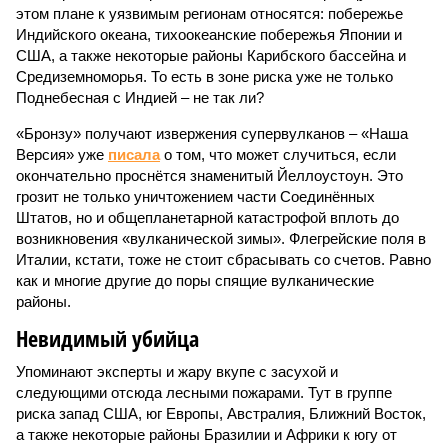
этом плане к уязвимым регионам относятся: побережье
Индийского океана, тихо­океанские побережья Японии и
США, а также некоторые районы Карибского бассейна и
Средиземноморья. То есть в зоне риска уже не только
Поднебесная с Индией – не так ли?
«Бронзу» получают извержения супервулканов – «Наша
Версия» уже
писала
о том, что может случиться, если
окончательно проснётся знаменитый Йеллоустоун. Это
грозит не только уничтожением части Соединённых
Штатов, но и общепланетарной катастрофой вплоть до
возникновения «вулканической зимы». Флегрейские поля в
Италии, кстати, тоже не стоит сбрасывать со счетов. Равно
как и многие другие до поры спящие вулканические
районы.
Невидимый убийца
Упоминают эксперты и жару вкупе с засухой и
следующими отсюда лесными пожарами. Тут в группе
риска запад США, юг Европы, Австралия, Ближний Восток,
а также некоторые районы Бразилии и Африки к югу от