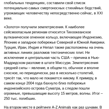
глобальных тенденциях, составили свой список
потенциально самых смертоносных стихийных бедствий,
угрожающих человечеству непосредственно сейчас, в XXI
веке.
«Золото» получили землетрясения. К наиболее
сейсмоопасным регионам относится Тихоокеанское
вулканическое огненное кольцо, включающее Индонезию,
Японию и западное побережье Северной и Южной Америки.
Турция, Иран, Индия и Непал также расположены на очень
активных линиях разломов тектонических плит. Не
исключение и центральная часть США – причина в Нью-
Мадридском разломе в штате Миссури. Землетрясения
средней силы – явление, в общем-то, обычное и вполне
сносное, но периодически, раз в несколько столетий,
трясёт так, что мало не покажется никому. К примеру, в
самом конце 2004 года бахнуло близ побережья
индонезийского острова Суматра, а следом пошли
огромные, превышающие высоту 15 метров, волны. Итог –
250 тыс. погибших.
На втором месте в рейтинге A-Z Animals как раз цунами. В