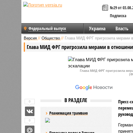
№29 от 03.08.
Подписка
Украина
Власть
Федеральный выпуск
Версия
//
Общество
//
Глава МИД ФРГ пригрозила мерами в 
Глава МИД ФРГ пригрозила мерами в отношении
Глава МИД ФРГ пригрозила мера
(Ф
В РАЗДЕЛЕ
Пресс-с
0
перемещ
Реанимация трамваю
руковод
0
Герман
принят
Пересадка волос в Турции