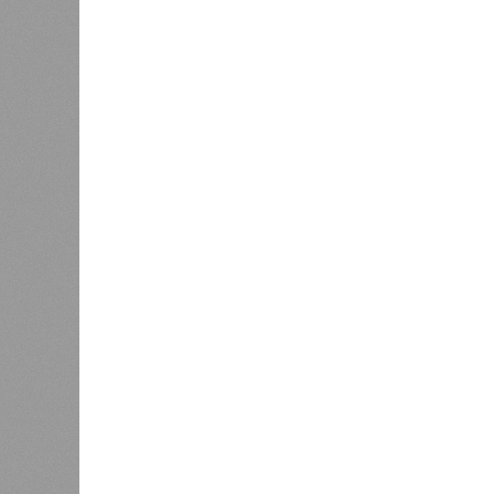
сказать
0
ЖК «Св
банкро
дострой
«Единая Россия» против своего
прошед
назначенца
практи
портал
декабрю 2026 г., вторую – к марту 2
задается вопросом: как эти сроки
площадке, по свидетельствам доль
техника отсутствует. Ни бетононас
подрядчиков. При том, что до «дек
Если в «Сказочном лесу» техзаказч
90%, затем 97%, с конкретными и
конструкций, устранение проектных
отчётности дольщики не видят. Ни C
подтверждают ни соблюдения графи
выполненных работ.