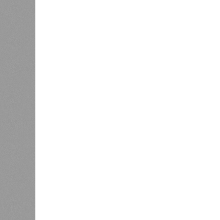
Источник: https://avaho.ru/novos
y
Если да, то на каком основании д
(декабрь 2026 – март 2028), если 
отсутствию техники на площадке, 
строй продолжают
фигурировать
в 
порталах.
Для почти четырёх тысяч будущих 
календарём, а очередными перенос
продолжают указывать даты сдачи,
ней по-прежнему не видно признако
не превращаются ли сроки ввода в
реальным положением дел? Именно 
дольщики ЖК «Станция Л».
Украинскому кандидату в
конгресс США запретили
приходить на пляж после драки