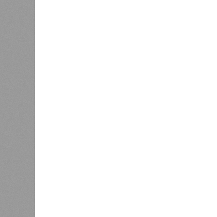
Напрашивается закономерный вопро
(достраивать проблемные объекты 
масштабируется на Люблино? И озн
реальности подрядчик по «Станци
лагеря у объекта в 2025–2026 года
в личном общении нам перестали 
рассказывают расстроенные дольщ
Казалось бы, формально ответстве
Suns Development – банкрот, часть 
бенефициар компании находится под
проблемных объектов группы – «Ста
согласно информации на сайтах Capi
объектов уже сданы или близки к с
пострадавших дольщиков (3908 квар
стройплощадкой без стройки. Возни
года на «Станцию Л» в полном объ
меньшего масштаба?