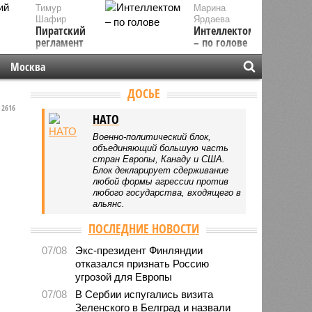
Тимур
Марина
Шафир
Ярдаева
Пиратский
Интеллектом
регламент
– по голове
Москва
ДОСЬЕ
2616
НАТО
Военно-политический блок,
объединяющий большую часть
стран Европы, Канаду и США.
Блок декларирует сдерживание
любой формы агрессии против
любого государства, входящего в
альянс.
ПОСЛЕДНИЕ НОВОСТИ
07/08
Экс-президент Финляндии
отказался признать Россию
угрозой для Европы
07/08
В Сербии испугались визита
Зеленского в Белград и назвали