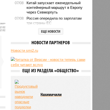
07/08
Китай запускает еженедельный
контейнерный маршрут в Европу
через Севморпуть
07/08
Россия опередила по зарплатам
три страны ЕС
сии»
22:51
07/08
Александр Лукашенко призвал
22:51
ЕЩЕ НОВОСТИ
белорусов скупать пустующие
избы
НОВОСТИ ПАРТНЕРОВ
07/08
Девушка объяснила убийство
трёхмесячного сына
Новости smi2.ru
07/08
Сергей Миронов выступил за
увеличение пенсий детям,
потерявшим родителей
ЕЩЕ ИЗ РАЗДЕЛА «ОБЩЕСТВО»
07/08
Финляндия захотела использовать
приграничные болота против
России
Нахимичили