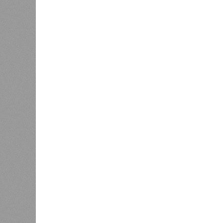
Версия
//
Конфликт
//
В нескольких станциях от уже сданн
компании Capital Group начала реальной достройки
«Станция ожидания» для доль
В нескольких станциях от уже сданного «Сказо
продолжают ждать от компании Capital Group 
В нескольких станциях от уже с
продолжают ждать от компании Cap
В РАЗДЕЛЕ
Пока в 
0
получаю
Ваш счёт
соответ
жилищно
0
станций