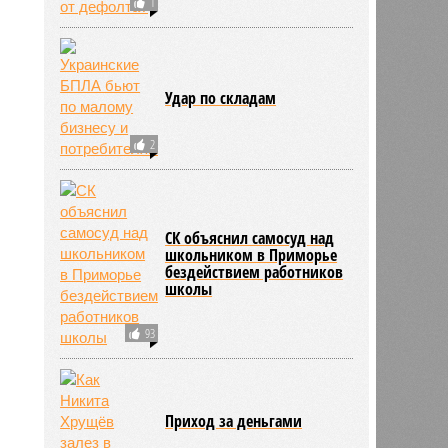
1
Удар по складам
2
СК объяснил самосуд над
школьником в Приморье
бездействием работников
школы
ьхин
93
11:09
11:09
Приход за деньгами