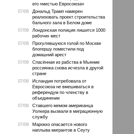
его «местью Евросоюза»
07/08
Дональд Трамп намерен
реализовать проект строительства
бального зала в Белом доме
07/08
Лондонская полиция лишится 1000
рабочих мест
07/08
Прогулявшуюся голой по Москве
блогершу поместили под
домашний арест
07/08
Спасённая из рабства в Мьянме
россиянка снова исчезла в другой
стране
07/08
Исландия потребовала от
Евросоюза не вмешиваться в
референдум по членству в
объединении
07/08
Ставшего мемом американца
Уолкера вызвали в миграционную
службу
07/08
Марокко опасается нового
наплыва мигрантов в Сеуту