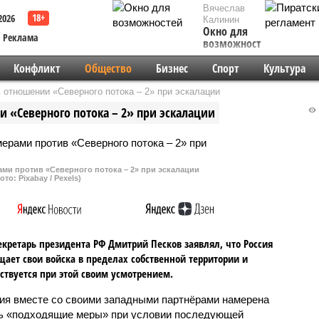
Вячеслав
2026
Калинин
Окно для
Реклама
возможностей
Конфликт
Общество
Бизнес
Спорт
Культура
отношении «Северного потока – 2» при эскалации
 «Северного потока – 2» при эскалации
ми против «Северного потока – 2» при эскалации
ото: Pixabay / Pexels)
екретарь президента РФ Дмитрий Песков заявлял, что Россия
ает свои войска в пределах собственной территории и
ствуется при этой своим усмотрением.
ия вместе со своими западными партнёрами намерена
ь «подходящие меры» при условии последующей