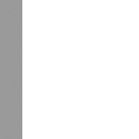
К
Новости smi2.ru
Версия
//
Общество
//
Земля уже не раз показывала человеч
Последние времена
Земля уже не раз показывала человечеству свой
Земля уже не раз показывала чел
В РАЗДЕЛЕ
Природа
1
стремит
Право на память
особенн
катастр
0