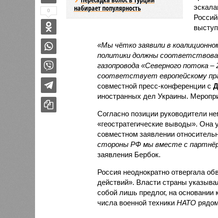
эскала
набирает популярность
0
Россий
высту
«Мы чётко заявили в коалиционно
политики должны соответствоват
газопровода «Северного потока –
соответствует европейскому пр
совместной пресс-конференции с
Д
иностранных дел Украины. Меропри
Согласно позиции руководители не
«геостратегические выводы». Она 
совместном заявлении относительн
стороны РФ мы вместе с партнёр
заявления Бербок.
Россия неоднократно отвергала об
действий». Власти страны указыва
собой лишь предлог, на основании
числа военной техники
НАТО
рядом