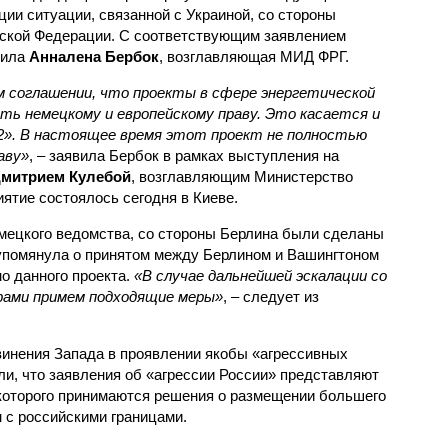
ции ситуации, связанной с Украиной, со стороны
ской Федерации. С соответствующим заявлением
пила
Анналена Бербок
, возглавляющая МИД ФРГ.
м соглашении, что проекты в сфере энергетической
ь немецкому и европейскому праву. Это касается и
 2». В настоящее время этот проект не полностью
аву»
, – заявила Бербок в рамках выступления на
митрием Кулебой
, возглавляющим Министерство
ятие состоялось сегодня в Киеве.
мецкого ведомства, со стороны Берлина были сделаны
упомянула о принятом между Берлином и Вашингтоном
о данного проекта.
«В случае дальнейшей эскалации со
ами примем подходящие меры»
, – следует из
винения Запада в проявлении якобы «агрессивных
ли, что заявления об «агрессии России» представляют
 которого принимаются решения о размещении большего
 с российскими границами.