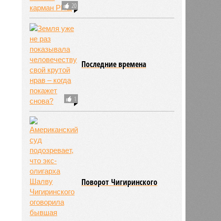
20
Последние времена
757
1
Поворот Чигиринского