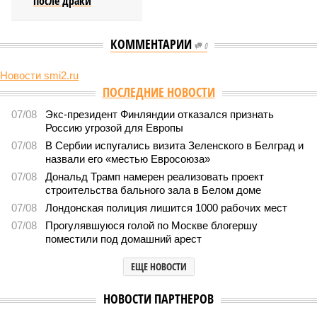
после драки
КОММЕНТАРИИ
0
Новости smi2.ru
Версия
//
Общество
//
Земля уже не раз показывала человечеству свой
крутой нрав – когда покажет снова?
735
Последние времена
Земля уже не раз показывала человечеству свой крутой
нрав – когда покажет снова?
Земля уже не раз показывала человечеству свой крутой нрав – когда
покажет снова? (фото: АР-ТАСС)
Природа постоянно вступает в противоречие с нами. Ведь пока