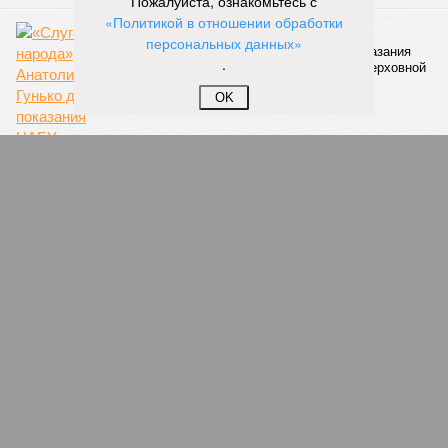
Пожалуйста, ознакомьтесь с
бедствий занимает смертоносный циклон Бхола 1970 года,
«Политикой в отношении обработки
ставший самым мощным среди себе подобных за всю
персональных данных»
историю наблюдений. Он поразил территории современной
.
Бангладеш, тогда называвшейся Восточным Пакистаном, и
индийского штата Западная Бенгалия. Шторма унесли
OK
жизни полумиллиона человек.
Кажется, стремящаяся сохранить свою чистоту природа
что-то знала о том, какие именно страны станут со
временем самыми «грязными» в плане производств, и
планомерно подтачивала их демографию. А как ещё
объяснить то, что в топ-10 природных катастроф почти все
места занимают бедствия, разразившиеся в Индии,
Пакистане, Бангладеш и Турции? Что характерно, Россию и
Европу подобные катастрофы никогда не затрагивали,
здесь беды были другими, включая массовый голод и
масштабные эпидемии вроде бубонной чумы (200 млн
погибших) или «испанки» (по разным оценкам, от 17,4 до
100 млн погибших во всём мире).
Когда земля – дыбом