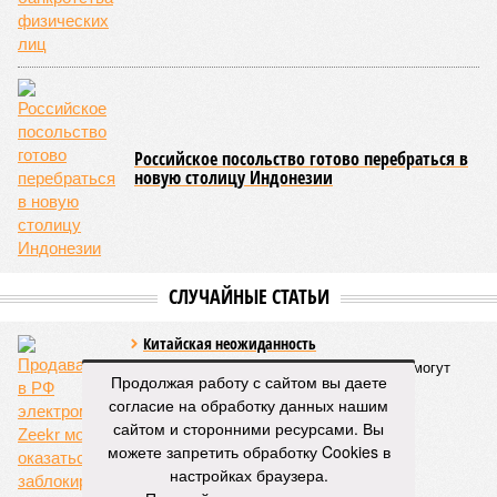
невообразимыми: наводнение погребло под собой
территорию в 180 тыс. квадратных километров, что равно
по площади Карелии, шести Курским или Калужским
областям, десятку Чуваший.
В общем, недаром события 1931-го находятся на первом
месте в списке самых смертоносных стихийных бедствий,
когда-либо происходивших на планете. Число
пострадавших в тот год достигло 53 млн человек, число
погибших, по некоторым оценкам, составило 4 миллиона.
Впрочем, для Китая подобное не в новинку. Так, в сентябре
1887 года вода прорвала многочисленные дамбы на реке
Хуанхэ и быстро залила почти весь Северный Китай, так
как местность там довольно низменная, и потоп просто не
встречал препятствий на своём пути, уничтожая деревни и
целые города. Водой залило 130 тыс. квадратных
километров (а это больше территорий Оренбургской или
Продолжая работу с сайтом вы даете
Кировской областей), 2 млн человек остались без крова,
согласие на обработку данных нашим
ещё столько же погибли в результате спровоцированной
сайтом и сторонними ресурсами. Вы
катастрофой пандемии.
можете запретить обработку Cookies в
настройках браузера.
Третье место по кровожадности в рейтинге стихийных