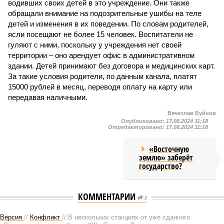
водивших своих детей в это учреждение. Они также
обращали внимание на подозрительные ушибы на теле
детей и изменения в их поведении. По словам родителей,
ясли посещают не более 15 человек. Воспитатели не
гуляют с ними, поскольку у учреждения нет своей
территории – оно арендует офис в административном
здании. Детей принимают без договора и медицинских карт.
За такие условия родители, по данным канала, платят
15000 рублей в месяц, переводя оплату на карту или
передавая наличными.
Вячеслав Буйнов
Опубликовано:
17.08.2024 11:18
Отредактировано:
17.08.2024 11:18
«Восточную
землю» заберёт
государство?
КОММЕНТАРИИ
0
Версия
//
Конфликт
//
В нескольких станциях от уже сданного