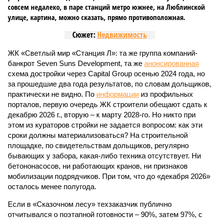
совсем недалеко, в паре станций метро южнее, на Люблинской
улице, картина, можно сказать, прямо противоположная.
Сюжет:
Недвижимость
ЖК «Светлый мир «Станция Л»: та же группа компаний-
банкрот Seven Suns Development, та же
анонсированная
схема достройки через Capital Group осенью 2024 года, но
за прошедшие два года результатов, по словам дольщиков,
практически не видно. По
информации
из профильных
порталов, первую очередь ЖК строители обещают сдать к
декабрю 2026 г., вторую – к марту 2028-го. Но никто при
этом из кураторов стройки не задается вопросом: как эти
сроки должны материализоваться? На строительной
площадке, по свидетельствам дольщиков, регулярно
бывающих у забора, какая-либо техника отсутствует. Ни
бетононасосов, ни работающих кранов, ни признаков
мобилизации подрядчиков. При том, что до «декабря 2026»
осталось менее полугода.
Если в «Сказочном лесу» техзаказчик публично
отчитывался о поэтапной готовности – 90%, затем 97%, с