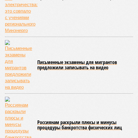
смертельны. И вот несколько тому примеров.
Все стихии сразу
Около 100 лет назад в Поднебесной приключилось то, что
у нас назвали бы тридцатью тремя несчастьями. Страну
последовательно поразили: многолетняя засуха, страшный
паводок, невероятные ливни. Несколько миллионов
человек не пережили этот разгул стихий. Вот что тогда
приключилось.
Зима 1931 года выдалась в Китае чрезвычайно
продолжительной и суровой. Снега образовалось огромное
количество – казалось бы, хороший знак после периода
великой суши, продолжавшегося с 1928-го. Но всё
обратилось катастрофой. Снег растаял, устремился в реки,
начался небывалый паводок, быстро обернувшийся
страшным наводнением, которое обильные весенние ливни
только усугубили. К июню всё это преобразовалось в
массовый потоп, в июле же Китай в дополнение накрыло
сразу девятью циклонами. Последствия оказались