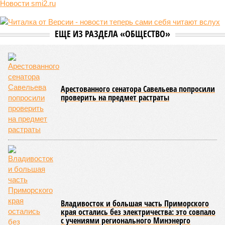
она стремится всё на планете держать в балансе, человечество
не особенно церемонится с окружающей средой. Самые
массовые катастрофы в прошлом – какими они были? Какие
ждут нас со дня на день и чем грозят?
Рассказ
Стивена Кинга
, в котором описывались
последствия очередного апокалипсиса, искусственно
вызванного группой биологов, называется «Конец всей
этой мерзости». В реальной жизни участия пытливых
исследователей в организации конца света может не
понадобиться: природа сама разберётся, как и где
уменьшить масштабы человеческой популяции.
(фото: en.wikipedia.org)
Да, наша любимая маленькая планета может быть
единственной, где в пределах Солнечной системы есть
полноценная жизнь, но Земля также регулярно пытается
эту жизнь уничтожить. Так уж вышло, что внутренние
процессы на планете включают в себя всевозможные
геологические, метеорологические и физические явления,
которые для человека довольно опасны. Или попросту