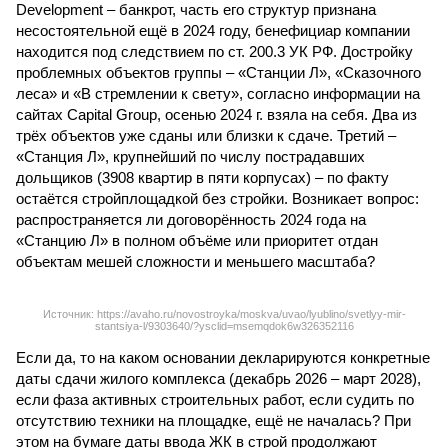
Development – банкрот, часть его структур признана
несостоятельной ещё в 2024 году, бенефициар компании
находится под следствием по ст. 200.3 УК РФ. Достройку
проблемных объектов группы – «Станции Л», «Сказочного
леса» и «В стремлении к свету», согласно информации на
сайтах Capital Group, осенью 2024 г. взяла на себя. Два из
трёх объектов уже сданы или близки к сдаче. Третий –
«Станция Л», крупнейший по числу пострадавших
дольщиков (3908 квартир в пяти корпусах) – по факту
остаётся стройплощадкой без стройки. Возникает вопрос:
распространяется ли договорённость 2024 года на
«Станцию Л» в полном объёме или приоритет отдан
объектам мешей сложности и меньшего масштаба?
Источник: https://avaho.ru/novostroyka/moskva/uvao/lyublino/svetlyy-mir-
stantsiya-l/9303640/?ysclid=msemqdok6w326352116
Если да, то на каком основании декларируются конкретные
даты сдачи жилого комплекса (декабрь 2026 – март 2028),
если фаза активных строительных работ, если судить по
отсутствию техники на площадке, ещё не началась? При
этом на бумаге даты ввода ЖК в строй продолжают