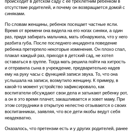
происходит в детском саду с ее трехлетним ребенком в
отсутствие родителей, и почему он возвращается домой с
синяками.
По словам женщины, ребенок посещает частные ясли.
Время от времени она видела на его ногах синяки, а один
раз, придя забирать мальчика, мать обнаружила, что у него
разбита губа. После последнего инцидента поведение
ребенка претерпело некоторые изменения. Он плохо спал,
плакал каждый раз, приходя в детский сад, не хотел
оставаться в группе. Тогда мать решила пойти на хитрость
и отправила сына в учреждение, предварительно надев
ему на руку часы с функцией записи звука. То, что она
услышала на записи, возмутило женщину. К примеру, в
какой-то момент устройство зафиксировало, как
воспитатели обсуждают свои дела и затыкают ребенку рот,
а он в это время плачет, закашливается и зовет маму. При
этом сотрудники в открытую нелестно отзываются о своих
воспитанниках, заявляя, что все дети якобы ведут себя
неадекватно.
Оказалось, что претензии есть и у других родителей, ранее