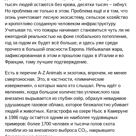
тысяч людей остаются без крова, десятки тысяч – гибнут.
Но проблема не только в этом. Проблема ещё и в том, что
огонь уничтожает лесную экосистему, сельское хозяйство
и кропотливо созданную человеком инфраструктуру.
Учитывая то, что пожары начинают становиться чуть ли не
ежегодной реальностью на фоне глобального потепления,
год за годом их будет всё больше, и здесь уже среди
прочего в большой опасности Европа. Небывалая жара,
зафиксированная в этом и прошлом годах в Италии и во
Франции, тому лучшее подтверждение.
Есть в перечне A-Z Animals и экзотика, впрочем, не менее
смертоносная. Это, в частности, «лимнические
извержения», о которых мало кто слышал. Речь идёт о
явлениях, когда большое количество углекислого газа
внезапно вырывается из глубин озёр, образуя невидимое
удушающее газовое облако, которое безжалостно убивает
людей и животных. Катастрофа на озере Ньос в Камеруне
в 1986 году остаётся одним из наиболее чудовищных
примеров: более 1700 человек и тысячи голов скота
погибли из-за внезапного выброса CO₂, накрывшего