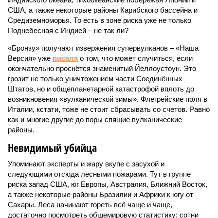
США, а также некоторые районы Карибского бассейна и
Средиземноморья. То есть в зоне риска уже не только
Поднебесная с Индией – не так ли?
«Бронзу» получают извержения супервулканов – «Наша
Версия» уже
писала
о том, что может случиться, если
окончательно проснётся знаменитый Йеллоустоун. Это
грозит не только уничтожением части Соединённых
Штатов, но и общепланетарной катастрофой вплоть до
возникновения «вулканической зимы». Флегрейские поля в
Италии, кстати, тоже не стоит сбрасывать со счетов. Равно
как и многие другие до поры спящие вулканические
районы.
Невидимый убийца
Упоминают эксперты и жару вкупе с засухой и
следующими отсюда лесными пожарами. Тут в группе
риска запад США, юг Европы, Австралия, Ближний Восток,
а также некоторые районы Бразилии и Африки к югу от
Сахары. Леса начинают гореть всё чаще и чаще,
достаточно посмотреть общемировую статистику; сотни