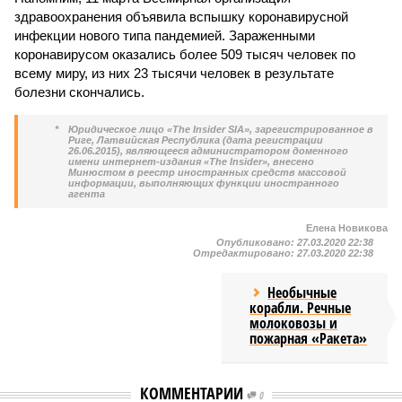
здравоохранения объявила вспышку коронавирусной
инфекции нового типа пандемией. Зараженными
коронавирусом оказались более 509 тысяч человек по
всему миру, из них 23 тысячи человек в результате
болезни скончались.
*
Юридическое лицо «The Insider SIA», зарегистрированное в
Риге, Латвийская Республика (дата регистрации
26.06.2015), являющееся администратором доменного
имени интернет-издания «The Insider», внесено
Минюстом в реестр иностранных средств массовой
информации, выполняющих функции иностранного
агента
Елена Новикова
Опубликовано:
27.03.2020 22:38
Отредактировано:
27.03.2020 22:38
Необычные
корабли. Речные
молоковозы и
пожарная «Ракета»
КОММЕНТАРИИ
0