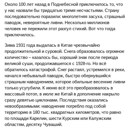
Около 100 лет назад в Поднебесной приключилось то, что
у нас назвали бы тридцатью тремя несчастьями. Страну
последовательно поразили: многолетняя засуха, страшный
паводок, невероятные ливни. Несколько миллионов
человек не пережили этот разгул стихий. Вот что тогда
приключилось.
Зима 1931 года выдалась в Китае чрезвычайно
продолжительной и суровой. Снега образовалось огромное
количество – казалось бы, хороший знак после периода
великой суши, продолжавшегося с 1928-го. Но всё
обратилось катастрофой. Снег растаял, устремился в реки,
начался небывалый паводок, быстро обернувшийся
страшным наводнением, которое обильные весенние ливни
только усугубили. К июню всё это преобразовалось в
массовый потоп, в июле же Китай в дополнение накрыло
сразу девятью циклонами. Последствия оказались
невообразимыми: наводнение погребло под собой
территорию в 180 тыс. квадратных километров, что равно
по площади Карелии, шести Курским или Калужским
областям, десятку Чуваший.