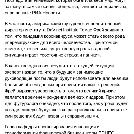
Последствия эпидемии, которая охватила весь мир, могут
затронуть самые основы общества, считают специалисты,
опрошенные РИА Новости.
В частности, американский футуролог, исполнительный
директор института DaVinci Institute Томас Фрей заявил о
том, что пандемия коронавируса может стать своего рода
«перезагрузкой» для всего человечества. При этом он
отметил, что весьма существенную роль в данной
ситуации играет «состояние страха и паники».
В качестве одного из результатов текущей ситуации
эксперт назвал то, что в будущем занимающие
руководящие посты люди будут использовать для анализа
больший объем данных при принятии важных решений.
Фрей выразил уверенность в том, что великий кризис
является временем рождения великих лидеров. При этом
для футуролога очевидно, что после того, как угроза будет
позади, лидеры будут жестко раскритикованы, а принятые
ими решения будут названы неправильными.
Глава кафедры прогнозирования инновации и
трансформации французской бизнес-школы EDHEC