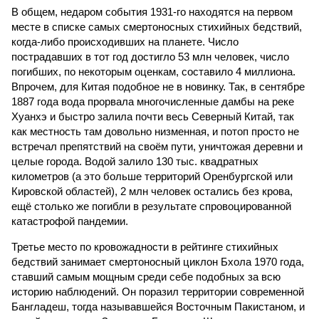
В общем, недаром события 1931-го находятся на первом
месте в списке самых смертоносных стихийных бедствий,
когда-либо происходивших на планете. Число
пострадавших в тот год достигло 53 млн человек, число
погибших, по некоторым оценкам, составило 4 миллиона.
Впрочем, для Китая подобное не в новинку. Так, в сентябре
1887 года вода прорвала многочисленные дамбы на реке
Хуанхэ и быстро залила почти весь Северный Китай, так
как местность там довольно низменная, и потоп просто не
встречал препятствий на своём пути, уничтожая деревни и
целые города. Водой залило 130 тыс. квадратных
километров (а это больше территорий Оренбургской или
Кировской областей), 2 млн человек остались без крова,
ещё столько же погибли в результате спровоцированной
катастрофой пандемии.
Третье место по кровожадности в рейтинге стихийных
бедствий занимает смертоносный циклон Бхола 1970 года,
ставший самым мощным среди себе подобных за всю
историю наблюдений. Он поразил территории современной
Бангладеш, тогда называвшейся Восточным Пакистаном, и