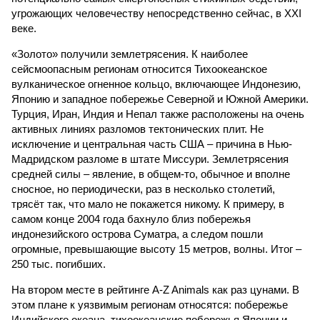
угрожающих человечеству непосредственно сейчас, в XXI
веке.
«Золото» получили землетрясения. К наиболее
сейсмоопасным регионам относится Тихоокеанское
вулканическое огненное кольцо, включающее Индонезию,
Японию и западное побережье Северной и Южной Америки.
Турция, Иран, Индия и Непал также расположены на очень
активных линиях разломов тектонических плит. Не
исключение и центральная часть США – причина в Нью-
Мадридском разломе в штате Миссури. Землетрясения
средней силы – явление, в общем-то, обычное и вполне
сносное, но периодически, раз в несколько столетий,
трясёт так, что мало не покажется никому. К примеру, в
самом конце 2004 года бахнуло близ побережья
индонезийского острова Суматра, а следом пошли
огромные, превышающие высоту 15 метров, волны. Итог –
250 тыс. погибших.
На втором месте в рейтинге A-Z Animals как раз цунами. В
этом плане к уязвимым регионам относятся: побережье
Индийского океана, тихо­океанские побережья Японии и