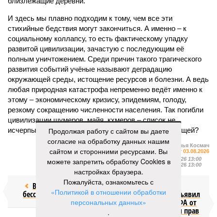
близлежащие деревни.
И здесь мы плавно подходим к тому, чем все эти
стихийные бедствия могут закончиться. А именно – к
социальному коллапсу, то есть фактическому упадку
развитой цивилизации, зачастую с последующим её
полным уничтожением. Среди причин такого трагического
развития событий учёные называют деградацию
окружающей среды, истощение ресурсов и болезни. А ведь
любая природная катастрофа непременно ведёт именно к
этому – экономическому кризису, эпидемиям, голоду,
резкому сокращению численности населения. Так погибли
цивилизации шумеров, майя, кхмеров – список не
исчерпывающий. Какая цивилизация будет следующей?
Продолжая работу с сайтом вы даете
согласие на обработку данных нашим
Илья Космач
сайтом и сторонними ресурсами. Вы
Газета
«Наша версия» №29 от 03.08.2026
Опубликовано:
05.08.2026 13:00
можете запретить обработку Cookies в
Отредактировано:
05.08.2026 13:00
настройках браузера.
Пожалуйста, ознакомьтесь с
Возраст
Инфантино
«Политикой в отношении обработки
бессмертия
отступил и объявил
персональных данных»
об отказе ФИФА от
продажи доли прав
.