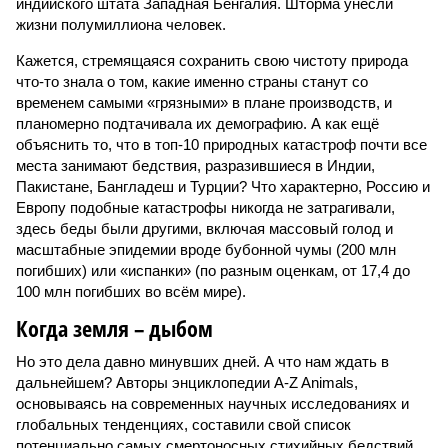
индийского штата Западная Бенгалия. Шторма унесли
жизни полумиллиона человек.
Кажется, стремящаяся сохранить свою чистоту природа
что-то знала о том, какие именно страны станут со
временем самыми «грязными» в плане производств, и
планомерно подтачивала их демографию. А как ещё
объяснить то, что в топ-10 природных катастроф почти все
места занимают бедствия, разразившиеся в Индии,
Пакистане, Бангладеш и Турции? Что характерно, Россию и
Европу подобные катастрофы никогда не затрагивали,
здесь беды были другими, включая массовый голод и
масштабные эпидемии вроде бубонной чумы (200 млн
погибших) или «испанки» (по разным оценкам, от 17,4 до
100 млн погибших во всём мире).
Когда земля – дыбом
Но это дела давно минувших дней. А что нам ждать в
дальнейшем? Авторы энциклопедии A-Z Animals,
основываясь на современных научных исследованиях и
глобальных тенденциях, составили свой список
потенциально самых смертоносных стихийных бедствий,