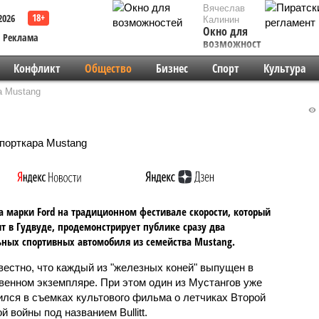
Вячеслав
2026
Калинин
Окно для
Реклама
возможностей
Конфликт
Общество
Бизнес
Спорт
Культура
а Mustang
 марки Ford на традиционном фестивале скорости, который
т в Гудвуде, продемонстрирует публике сразу два
ных спортивных автомобиля из семейства Mustang.
вестно, что каждый из "железных коней" выпущен в
венном экземпляре. При этом один из Мустангов уже
ился в съемках культового фильма о летчиках Второй
 войны под названием Bullitt.