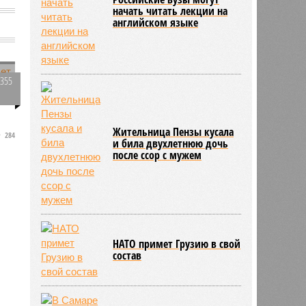
начать читать лекции на
английском языке
5355
0
Жительница Пензы кусала
284
и била двухлетнюю дочь
после ссор с мужем
НАТО примет Грузию в свой
состав