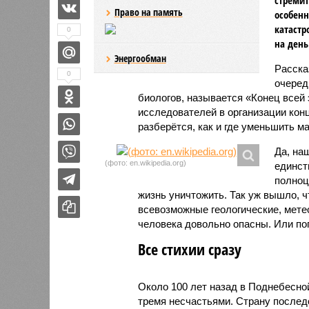
Право на память
особенн
катастр
0
на день
Энергообман
Расск
0
очеред
биологов, называется «Конец всей
исследователей в организации кон
разберётся, как и где уменьшить 
Да, на
(фото: en.wikipedia.org)
единст
полноц
жизнь уничтожить. Так уж вышло, 
всевозможные геологические, мете
человека довольно опасны. Или по
Все стихии сразу
Около 100 лет назад в Поднебесно
тремя несчастьями. Страну послед