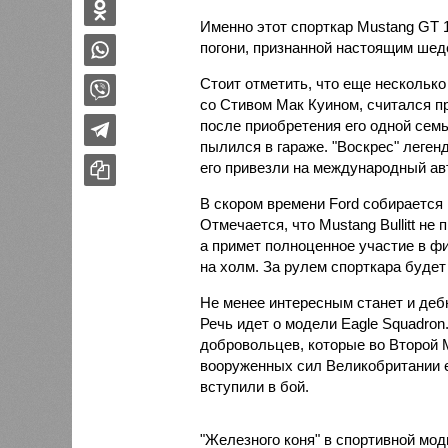
Именно этот спорткар Mustang GT 
погони, признанной настоящим шед
Стоит отметить, что еще несколько
со Стивом Мак Куином, считался п
после приобретения его одной сем
пылился в гараже. "Воскрес" леген
его привезли на международный ав
В скором времени Ford собирается
Отмечается, что Mustang Bullitt не
а примет полноценное участие в ф
на холм. За рулем спорткара будет
Не менее интересным станет и деб
Речь идет о модели Eagle Squadron
добровольцев, которые во Второй 
вооруженных сил Великобритании 
вступили в бой.
"Железного коня" в спортивной мо