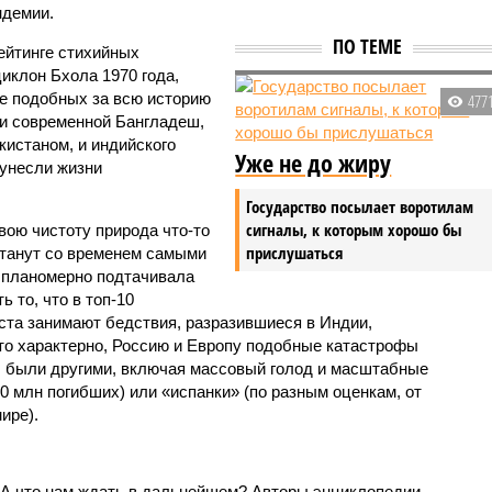
ндемии.
ПО ТЕМЕ
ейтинге стихийных
иклон Бхола 1970 года,
 подобных за всю историю
477
и современной Бангладеш,
истаном, и индийского
Уже не до жиру
унесли жизни
Государство посылает воротилам
сигналы, к которым хорошо бы
вою чистоту природа что-то
прислушаться
станут со временем самыми
и планомерно подтачивала
 то, что в топ-10
ста занимают бедствия, разразившиеся в Индии,
то характерно, Россию и Европу подобные катастрофы
ды были другими, включая массовый голод и масштабные
 млн погибших) или «испанки» (по разным оценкам, от
ире).
 А что нам ждать в дальнейшем? Авторы энциклопедии