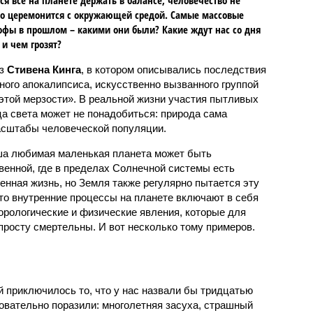
о церемонится с окружающей средой. Самые массовые
офы в прошлом – какими они были? Какие ждут нас со дня
 и чем грозят?
аз
Стивена Кинга
, в котором описывались последствия
ного апокалипсиса, искусственно вызванного группой
 этой мерзости». В реальной жизни участия пытливых
ца света может не понадобиться: природа сама
масштабы человеческой популяции.
ша любимая маленькая планета может быть
венной, где в пределах Солнечной системы есть
енная жизнь, но Земля также регулярно пытается эту
что внутренние процессы на планете включают в себя
орологические и физические явления, которые для
просту смертельны. И вот несколько тому примеров.
й приключилось то, что у нас назвали бы тридцатью
овательно поразили: многолетняя засуха, страшный