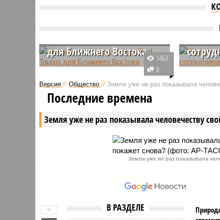
К
Американцы
представили Ford Taurus
Ford п
для Ближнего Востока
сотруд
1463
Американский
Сотрудни
0
автомобилестроительный
предприят
Версия
//
Общество
//
Земля уже не раз показывала человеч
концерн Ford представил новую
предложа
Последние времена
версию Taurus. Седан
добровол
предназначен для продажи на
период с 
Земля уже не раз показывала человечеству свой
Ближнем Востоке и является
выплаты 
точной копией китайской версии
стажа со
Mondeo.
Земля уже не раз показывала чел
В РАЗДЕЛЕ
Природа
0
стремит