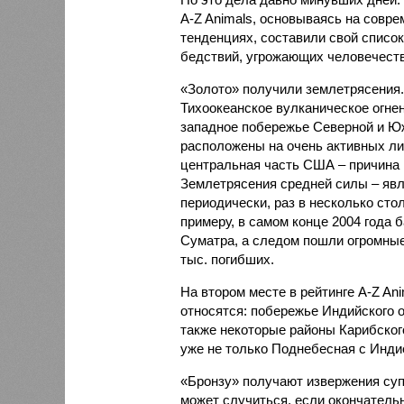
A-Z Animals, основываясь на совр
тенденциях, составили свой списо
бедствий, угрожающих человечеству
«Золото» получили землетрясения.
Тихоокеанское вулканическое огне
западное побережье Северной и Юж
расположены на очень активных ли
центральная часть США – причина
Землетрясения средней силы – явле
периодически, раз в несколько стол
примеру, в самом конце 2004 года 
Суматра, а следом пошли огромные
тыс. погибших.
На втором месте в рейтинге A-Z An
относятся: побережье Индийского о
также некоторые районы Карибского
уже не только Поднебесная с Индие
«Бронзу» получают извержения су
может случиться, если окончатель