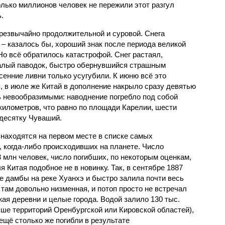
олько миллионов человек не пережили этот разгул
.
чрезвычайно продолжительной и суровой. Снега
 – казалось бы, хороший знак после периода великой
Но всё обратилось катастрофой. Снег растаял,
валый паводок, быстро обернувшийся страшным
енние ливни только усугубили. К июню всё это
, в июле же Китай в дополнение накрыло сразу девятью
 невообразимыми: наводнение погребло под собой
километров, что равно по площади Карелии, шести
десятку Чуваший.
 находятся на первом месте в списке самых
 когда-либо происходивших на планете. Число
3 млн человек, число погибших, по некоторым оценкам,
 Китая подобное не в новинку. Так, в сентябре 1887
е дамбы на реке Хуанхэ и быстро залила почти весь
 там довольно низменная, и потоп просто не встречал
жая деревни и целые города. Водой залило 130 тыс.
ьше территорий Оренбургской или Кировской областей),
 ещё столько же погибли в результате