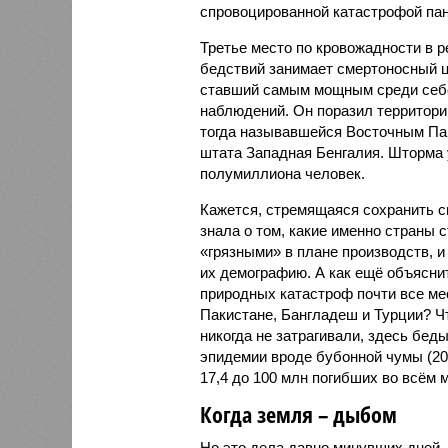
спровоцированной катастрофой па
Третье место по кровожадности в р
бедствий занимает смертоносный ц
ставший самым мощным среди себе
наблюдений. Он поразил территори
тогда называвшейся Восточным Пак
штата Западная Бенгалия. Шторма 
полумиллиона человек.
Кажется, стремящаяся сохранить с
знала о том, какие именно страны 
«грязными» в плане производств, 
их демографию. А как ещё объяснить
природных катастроф почти все ме
Пакистане, Бангладеш и Турции? Ч
никогда не затрагивали, здесь бе
эпидемии вроде бубонной чумы (200
17,4 до 100 млн погибших во всём м
Когда земля – дыбом
Но это дела давно минувших дней.