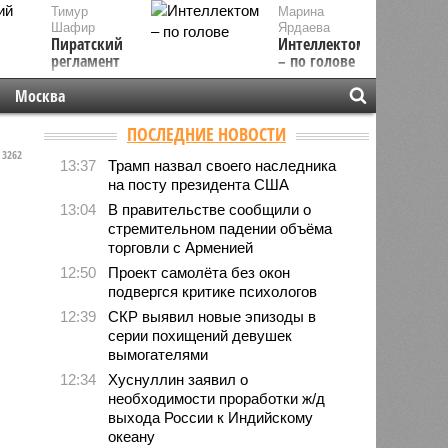
Тимур
Марина
Шафир
Ярдаева
Пиратский
Интеллектом
регламент
– по голове
Москва
ПОСЛЕДНИЕ НОВОСТИ
3262
13:37
Трамп назвал своего наследника
на посту президента США
13:04
В правительстве сообщили о
стремительном падении объёма
торговли с Арменией
12:50
Проект самолёта без окон
подвергся критике психологов
12:39
СКР выявил новые эпизоды в
серии похищений девушек
вымогателями
12:34
Хуснуллин заявил о
необходимости проработки ж/д
выхода России к Индийскому
океану