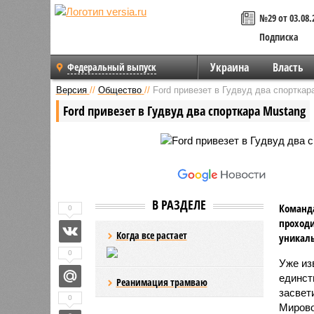
№29 от 03.08.
Подписка
Украина
Власть
Федеральный выпуск
Версия
//
Общество
//
Ford привезет в Гудвуд два спорткар
Ford привезет в Гудвуд два спорткара Mustang
В РАЗДЕЛЕ
Команда
0
проходи
Когда все растает
уникаль
0
Уже из
единст
Реанимация трамваю
засвет
0
Мировой