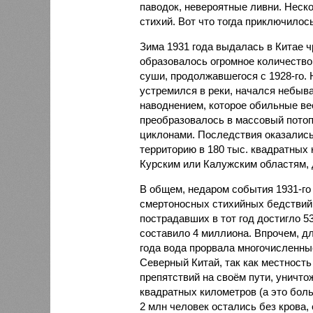
паводок, невероятные ливни. Неск
стихий. Вот что тогда приключилось
Зима 1931 года выдалась в Китае 
образовалось огромное количество
суши, продолжавшегося с 1928-го. 
устремился в реки, начался небы
наводнением, которое обильные вес
преобразовалось в массовый потоп
циклонами. Последствия оказались
территорию в 180 тыс. квадратных 
Курским или Калужским областям, 
В общем, недаром события 1931-го
смертоносных стихийных бедствий,
пострадавших в тот год достигло 5
составило 4 миллиона. Впрочем, для
года вода прорвала многочисленны
Северный Китай, так как местность
препятствий на своём пути, уничто
квадратных километров (а это бол
2 млн человек остались без крова,