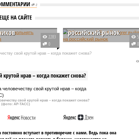
ОММЕНТАРИИ
0
Обновленный Ford
ЕЩЕ НА САЙТЕ
ринялся увольнять
Explorer выйдет на
ников
российский рынок
2283
кам российских
Автомобилестроительная
0
ий Ford Sollers
компания Ford привезла на
еству свой крутой нрав – когда покажет снова?
т компенсацию за
международный автосалон в
ьное увольнение в
Детройт новое поколение одного
8 по 22 апреля. Размер
из самых популярных во всем
 крутой нрав – когда покажет снова?
будет зависеть от
мире внедорожников. Речь идет
трудника.
об обновленной модели Ford
Explorer, которая обещает
появиться и на российском
овечеству свой крутой нрав – когда покажет снова?
рынке.
(фото: АР-ТАСС)
 постоянно вступает в противоречие с нами. Ведь пока она
ся всё на планете держать в балансе, человечество не