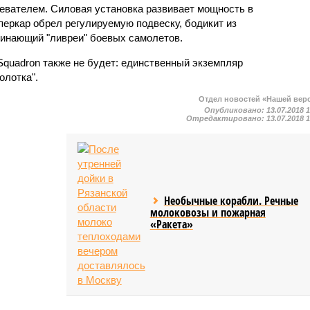
евателем. Силовая установка развивает мощность в
перкар обрел регулируемую подвеску, бодикит из
минающий "ливреи" боевых самолетов.
Squadron также не будет: единственный экземпляр
олотка".
Отдел новостей «Нашей вер
Опубликовано:
13.07.2018 
Отредактировано:
13.07.2018 
Необычные корабли. Речные
молоковозы и пожарная
«Ракета»