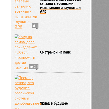
связали с военными
испытаниями глушителя
GPS
1
Со страной на паях
284
Вклад в будущее