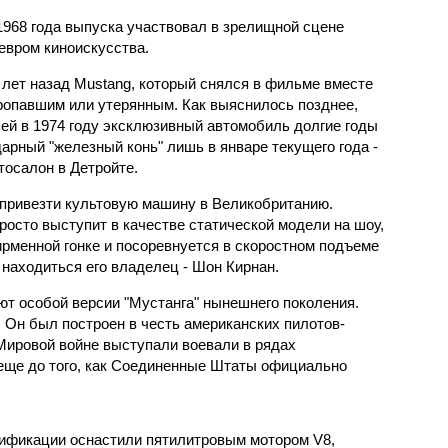
1968 года выпуска участвовал в зрелищной сцене
евром киноискусства.
 лет назад Mustang, который снялся в фильме вместе
ропавшим или утерянным. Как выяснилось позднее,
ьей в 1974 году эксклюзивный автомобиль долгие годы
дарный "железный конь" лишь в январе текущего года -
тосалон в Детройте.
 привезти культовую машину в Великобританию.
 просто выступит в качестве статической модели на шоу,
ирменной гонке и посоревнуется в скоростном подъеме
 находиться его владелец - Шон Кирнан.
ют особой версии "Мустанга" нынешнего поколения.
. Он был построен в честь американских пилотов-
Мировой войне выступали воевали в рядах
еще до того, как Соединенные Штаты официально
дификации оснастили пятилитровым мотором V8,