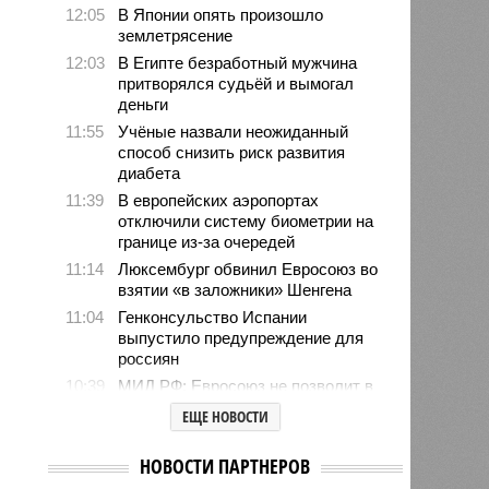
12:05
В Японии опять произошло
землетрясение
12:03
В Египте безработный мужчина
притворялся судьёй и вымогал
деньги
11:55
Учёные назвали неожиданный
способ снизить риск развития
диабета
11:39
В европейских аэропортах
отключили систему биометрии на
границе из-за очередей
11:14
Люксембург обвинил Евросоюз во
взятии «в заложники» Шенгена
11:04
Генконсульство Испании
выпустило предупреждение для
россиян
10:39
МИД РФ: Евросоюз не позволит в
ближайшее время урегулировать
ЕЩЕ НОВОСТИ
конфликт на Украине
10:31
Инфантино извинился перед
НОВОСТИ ПАРТНЕРОВ
советом ФИФА за попытку