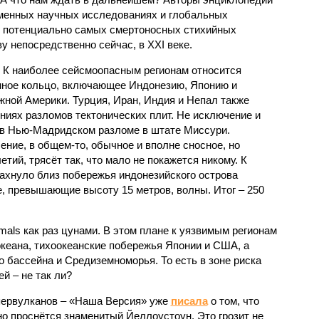
еменных научных исследованиях и глобальных
к потенциально самых смертоносных стихийных
 непосредственно сейчас, в XXI веке.
 К наиболее сейсмоопасным регионам относится
нное кольцо, включающее Индонезию, Японию и
ной Америки. Турция, Иран, Индия и Непал также
ниях разломов тектонических плит. Не исключение и
 в Нью-Мадридском разломе в штате Миссури.
ние, в общем-то, обычное и вполне сносное, но
етий, трясёт так, что мало не покажется никому. К
бахнуло близ побережья индонезийского острова
, превышающие высоту 15 метров, волны. Итог – 250
imals как раз цунами. В этом плане к уязвимым регионам
кеана, тихо­океанские побережья Японии и США, а
 бассейна и Средиземноморья. То есть в зоне риска
й – не так ли?
первулканов – «Наша Версия» уже
писала
о том, что
но проснётся знаменитый Йеллоустоун. Это грозит не