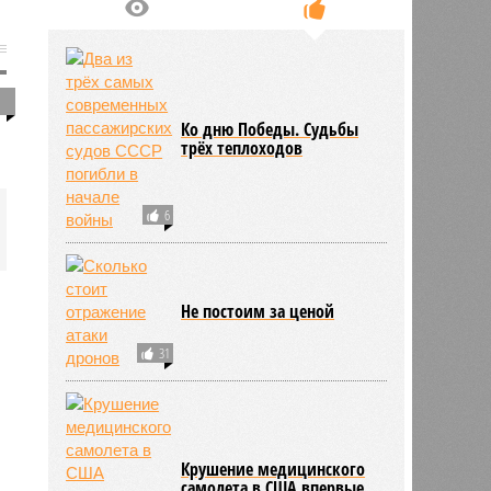
1
Ко дню Победы. Судьбы
трёх теплоходов
6
Не постоим за ценой
31
Крушение медицинского
самолета в США впервые