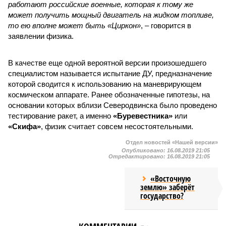
работают российские военные, которая к тому же
может получить мощный двигатель на жидком топливе,
то ею вполне может быть «Циркон»
, – говорится в
заявлении физика.
В качестве еще одной вероятной версии произошедшего
специалистом называется испытание ДУ, предназначение
которой сводится к использованию на маневрирующем
космическом аппарате. Ранее обозначенные гипотезы, на
основании которых вблизи Северодвинска было проведено
тестирование ракет, а именно
«Буревестника»
или
«Скифа»
, физик считает совсем несостоятельными.
Отдел новостей «Нашей версии»
Опубликовано:
16.08.2019 21:05
Отредактировано:
16.08.2019 21:05
«Восточную
землю» заберёт
государство?