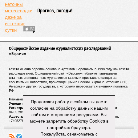
Прогноз, погоди!
150
Общероссийское издание журналистских расследований
«Версия»
Газета «Наша версия» основана Артёмом Боровиком в 1998 году как газета
расследований. Официальный сайт «Версия» публикует материалы
штатных и внештатных журналистов газеты и пристально следит за
событиями и новостями, происходящими в России, Украине, странах СНГ,
Америке и других государств, с которыми пересекается внешняя политика
РФ.
Наименование:
Cетевое издание «Версия»
Продолжая работу с сайтом вы даете
Учредитель:
ООО «Версия»,
Главный редактор:
Горевой Р. Г.
согласие на обработку данных нашим
Регистрационный номер Роскомнадзора:
ЭЛ № ФС 77 - 72681 от
04.05.2018 г.
сайтом и сторонними ресурсами. Вы
Адрес электронной почты и телефон редакции:
versia@versia.ru,
можете запретить обработку Cookies в
+74952760348
настройках браузера.
Пожалуйста, ознакомьтесь с