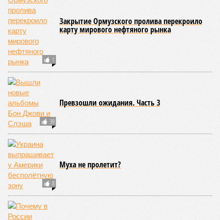
Закрытие Ормузского пролива перекроило
карту мирового нефтяного рынка
1
Превзошли ожидания. Часть 3
39
Муха не пролетит?
8