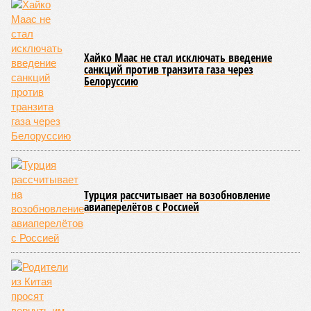
последствия очередного апокалипсиса, искусственно
вызванного группой биологов, называется «Конец всей
этой мерзости». В реальной жизни участия пытливых
исследователей в организации конца света может не
понадобиться: природа сама разберётся, как и где
уменьшить масштабы человеческой популяции.
(фото: en.wikipedia.org)
Да, наша любимая маленькая планета может быть
единственной, где в пределах Солнечной системы есть
полноценная жизнь, но Земля также регулярно пытается
эту жизнь уничтожить. Так уж вышло, что внутренние
процессы на планете включают в себя всевозможные
геологические, метеорологические и физические явления,
которые для человека довольно опасны. Или попросту
смертельны. И вот несколько тому примеров.
Все стихии сразу