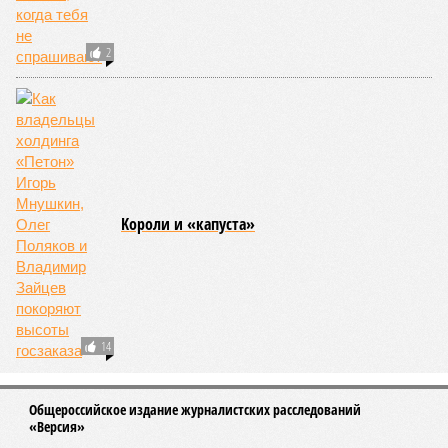
тысяч людей остаются без крова, десятки тысяч – гибнут.
Но проблема не только в этом. Проблема ещё и в том, что
огонь уничтожает лесную экосистему, сельское хозяйство
и кропотливо созданную человеком инфраструктуру.
Учитывая то, что пожары начинают становиться чуть ли не
ежегодной реальностью на фоне глобального потепления,
год за годом их будет всё больше, и здесь уже среди
прочего в большой опасности Европа. Небывалая жара,
зафиксированная в этом и прошлом годах в Италии и во
Франции, тому лучшее подтверждение.
Есть в перечне A-Z Animals и экзотика, впрочем, не менее
смертоносная. Это, в частности, «лимнические
извержения», о которых мало кто слышал. Речь идёт о
явлениях, когда большое количество углекислого газа
внезапно вырывается из глубин озёр, образуя невидимое
удушающее газовое облако, которое безжалостно убивает
людей и животных. Катастрофа на озере Ньос в Камеруне
в 1986 году остаётся одним из наиболее чудовищных
примеров: более 1700 человек и тысячи голов скота
погибли из-за внезапного выброса CO₂, накрывшего
близлежащие деревни.