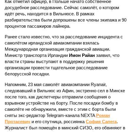
Как отметил офицер, в Польше начато собственное
досудебное расследование. Сейчас самолёт, о котором
идёт речь, находится в Вильнюсе. В рамках
разбирательства были допрошены все члены экипажа и 90
процентов пассажиров лайнера.
Ранее стало известно, что за расследование инцидента с
самолётом ирландской авиакомпании взялась
Международная организация гражданской авиации.
Министр транспорта Ирландии
Имон Райан
заявил, что
власти страны выступают в поддержку решения
организации провести тщательное расследование
белорусской посадки.
Напомним, 23 мая самолёт авиакомпании Ryanair,
следовавший в Вильнюс из Афин, экстренно сел в Минске
после того, как диспетчеры отправили сообщения о
взрывном устройстве на борту. После посадки бомбу в
самолёте не обнаружили, вместе с этим с борта были
сняты экс-редактор Telegram-канала NEXTA
Роман
Протасевич
и его спутница, россиянка
София Сапега
.
Журналист был помещён в минский СИЗО, его обвиняют в