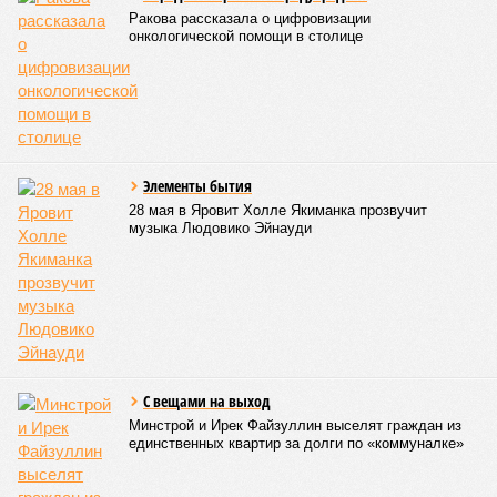
В общем, недаром события 1931-го находятся на первом
месте в списке самых смертоносных стихийных бедствий,
когда-либо происходивших на планете. Число
пострадавших в тот год достигло 53 млн человек, число
погибших, по некоторым оценкам, составило 4 миллиона.
Впрочем, для Китая подобное не в новинку. Так, в сентябре
1887 года вода прорвала многочисленные дамбы на реке
Хуанхэ и быстро залила почти весь Северный Китай, так
как местность там довольно низменная, и потоп просто не
встречал препятствий на своём пути, уничтожая деревни и
целые города. Водой залило 130 тыс. квадратных
километров (а это больше территорий Оренбургской или
Кировской областей), 2 млн человек остались без крова,
ещё столько же погибли в результате спровоцированной
катастрофой пандемии.
Третье место по кровожадности в рейтинге стихийных
бедствий занимает смертоносный циклон Бхола 1970 года,
ставший самым мощным среди себе подобных за всю
историю наблюдений. Он поразил территории современной
Бангладеш, тогда называвшейся Восточным Пакистаном, и
индийского штата Западная Бенгалия. Шторма унесли