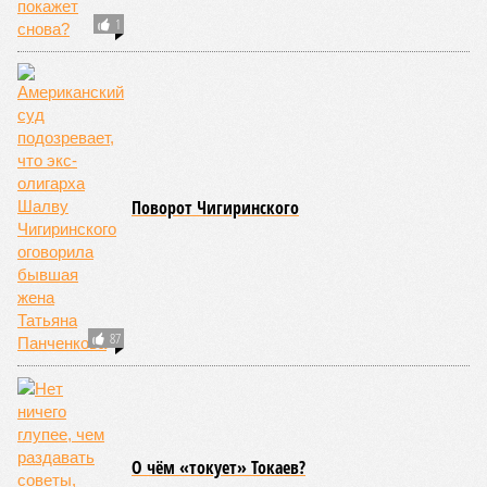
США, а также некоторые районы Карибского бассейна и
Средиземноморья. То есть в зоне риска уже не только
Поднебесная с Индией – не так ли?
«Бронзу» получают извержения супервулканов – «Наша
Версия» уже
писала
о том, что может случиться, если
окончательно проснётся знаменитый Йеллоустоун. Это
грозит не только уничтожением части Соединённых
Штатов, но и общепланетарной катастрофой вплоть до
возникновения «вулканической зимы». Флегрейские поля в
Италии, кстати, тоже не стоит сбрасывать со счетов. Равно
как и многие другие до поры спящие вулканические
районы.
Невидимый убийца
Упоминают эксперты и жару вкупе с засухой и
следующими отсюда лесными пожарами. Тут в группе
риска запад США, юг Европы, Австралия, Ближний Восток,
а также некоторые районы Бразилии и Африки к югу от
Сахары. Леса начинают гореть всё чаще и чаще,
достаточно посмотреть общемировую статистику; сотни