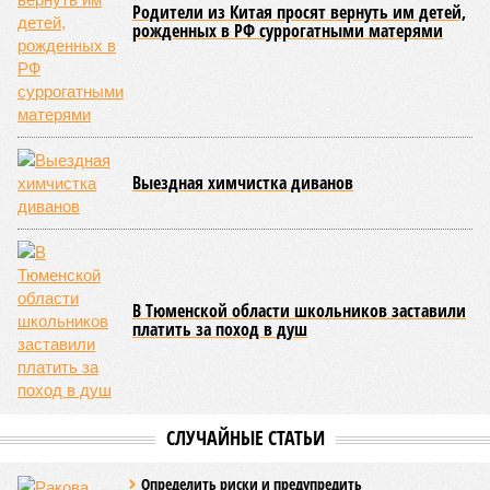
Около 100 лет назад в Поднебесной приключилось то, что
у нас назвали бы тридцатью тремя несчастьями. Страну
последовательно поразили: многолетняя засуха, страшный
паводок, невероятные ливни. Несколько миллионов
человек не пережили этот разгул стихий. Вот что тогда
приключилось.
Зима 1931 года выдалась в Китае чрезвычайно
продолжительной и суровой. Снега образовалось огромное
количество – казалось бы, хороший знак после периода
великой суши, продолжавшегося с 1928-го. Но всё
обратилось катастрофой. Снег растаял, устремился в реки,
начался небывалый паводок, быстро обернувшийся
страшным наводнением, которое обильные весенние ливни
только усугубили. К июню всё это преобразовалось в
массовый потоп, в июле же Китай в дополнение накрыло
сразу девятью циклонами. Последствия оказались
невообразимыми: наводнение погребло под собой
территорию в 180 тыс. квадратных километров, что равно
по площади Карелии, шести Курским или Калужским
областям, десятку Чуваший.