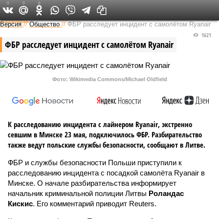
0
0
0
Федеральный выпуск
Версия
//
Общество
//
ФБР расследует инцидент с самолётом Ryanair
1621
ФБР расследует инцидент с самолётом Ryanair
Фото: Wikimedia Commons/Michael Oldfield
К расследованию инцидента с лайнером Ryanair, экстренно
севшим в Минске 23 мая, подключилось ФБР. Разбирательство
также ведут польские службы безопасности, сообщают в Литве.
ФБР и службы безопасности Польши приступили к
расследованию инцидента с посадкой самолёта Ryanair в
Минске. О начале разбирательства информирует
начальник криминальной полиции Литвы
Роландас
Кискис
. Его комментарий приводит Reuters.