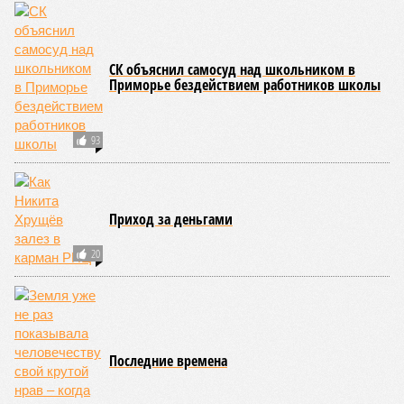
угрожающих человечеству непосредственно сейчас, в XXI
веке.
«Золото» получили землетрясения. К наиболее
сейсмоопасным регионам относится Тихоокеанское
вулканическое огненное кольцо, включающее Индонезию,
Японию и западное побережье Северной и Южной Америки.
Турция, Иран, Индия и Непал также расположены на очень
активных линиях разломов тектонических плит. Не
исключение и центральная часть США – причина в Нью-
Мадридском разломе в штате Миссури. Землетрясения
средней силы – явление, в общем-то, обычное и вполне
сносное, но периодически, раз в несколько столетий,
трясёт так, что мало не покажется никому. К примеру, в
самом конце 2004 года бахнуло близ побережья
индонезийского острова Суматра, а следом пошли
огромные, превышающие высоту 15 метров, волны. Итог –
250 тыс. погибших.
На втором месте в рейтинге A-Z Animals как раз цунами. В
этом плане к уязвимым регионам относятся: побережье
Индийского океана, тихо­океанские побережья Японии и