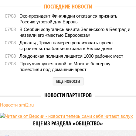
Версия
//
Общество
//
Земля уже не раз показывала человечеству свой
крутой нрав – когда покажет снова?
740
Последние времена
Земля уже не раз показывала человечеству свой крутой
нрав – когда покажет снова?
Земля уже не раз показывала человечеству свой крутой нрав – когда
покажет снова? (фото: АР-ТАСС)
Природа постоянно вступает в противоречие с нами. Ведь пока
она стремится всё на планете держать в балансе, человечество
не особенно церемонится с окружающей средой. Самые
массовые катастрофы в прошлом – какими они были? Какие
ждут нас со дня на день и чем грозят?
Рассказ
Стивена Кинга
, в котором описывались