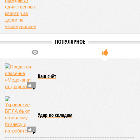
жизни полумиллиона человек.
Кажется, стремящаяся сохранить свою чистоту природа
что-то знала о том, какие именно страны станут со
временем самыми «грязными» в плане производств, и
планомерно подтачивала их демографию. А как ещё
объяснить то, что в топ-10 природных катастроф почти все
места занимают бедствия, разразившиеся в Индии,
Пакистане, Бангладеш и Турции? Что характерно, Россию и
Европу подобные катастрофы никогда не затрагивали,
здесь беды были другими, включая массовый голод и
масштабные эпидемии вроде бубонной чумы (200 млн
погибших) или «испанки» (по разным оценкам, от 17,4 до
100 млн погибших во всём мире).
Когда земля – дыбом
Но это дела давно минувших дней. А что нам ждать в
дальнейшем? Авторы энциклопедии A-Z Animals,
основываясь на современных научных исследованиях и
глобальных тенденциях, составили свой список
потенциально самых смертоносных стихийных бедствий,