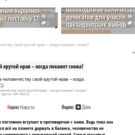
Байден набрали
ствие для
необходимое количеств
ения Украиной
делегатов для участия в
1295
 на поставку СПГ
0
президентских выборах
американского лидера
ена остановить
Бывший глава Белого дома
е новых проектов по
Дональд Трамп и действующий
еству свой крутой нрав – когда покажет снова?
 СПГ явилось помехой
американский лидер Джо Байде
ки украинской компании
сумели успешно преодолеть
е газа у США.
необходимый порог по числу
 крутой нрав – когда покажет снова?
партийных делегатов.
овечеству свой крутой нрав – когда покажет снова?
(фото: АР-ТАСС)
 постоянно вступает в противоречие с нами. Ведь пока она
ся всё на планете держать в балансе, человечество не
о церемонится с окружающей средой. Самые массовые