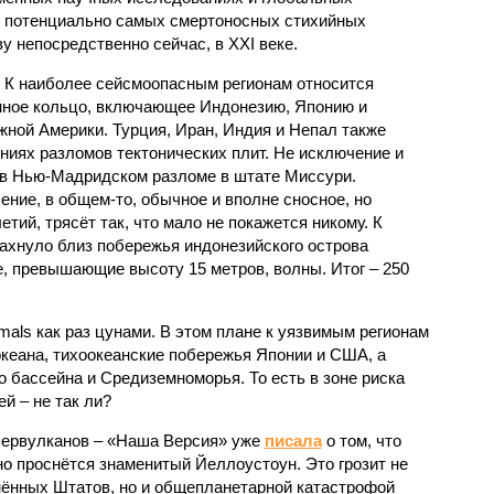
к потенциально самых смертоносных стихийных
 непосредственно сейчас, в XXI веке.
 К наиболее сейсмоопасным регионам относится
нное кольцо, включающее Индонезию, Японию и
ной Америки. Турция, Иран, Индия и Непал также
ниях разломов тектонических плит. Не исключение и
 в Нью-Мадридском разломе в штате Миссури.
ние, в общем-то, обычное и вполне сносное, но
етий, трясёт так, что мало не покажется никому. К
бахнуло близ побережья индонезийского острова
, превышающие высоту 15 метров, волны. Итог – 250
imals как раз цунами. В этом плане к уязвимым регионам
кеана, тихо­океанские побережья Японии и США, а
 бассейна и Средиземноморья. То есть в зоне риска
й – не так ли?
первулканов – «Наша Версия» уже
писала
о том, что
но проснётся знаменитый Йеллоустоун. Это грозит не
нённых Штатов, но и общепланетарной катастрофой