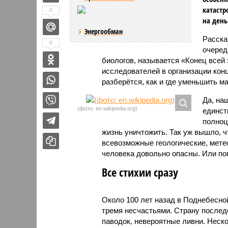
катастр
0
на день
Энергообман
Расск
0
очеред
биологов, называется «Конец всей
исследователей в организации кон
разберётся, как и где уменьшить 
Да, на
(фото: en.wikipedia.org)
единст
полноц
жизнь уничтожить. Так уж вышло, 
всевозможные геологические, мете
человека довольно опасны. Или по
Все стихии сразу
Около 100 лет назад в Поднебесно
тремя несчастьями. Страну послед
паводок, невероятные ливни. Неск