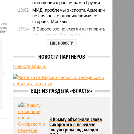
отношении к россиянам в Грузии
18:02
МИД: проблемы экспорта Армении
не связаны с ограничениями со
стороны Москвы
нова
15:04
17:14
В Евросоюзе не смогли установить
15:04
связь между Россией и
миграционным кризисом в Сеуте
ЕЩЕ НОВОСТИ
16:01
Ямпольская объяснила причины
проблем с поступлением в
НОВОСТИ ПАРТНЕРОВ
ведущие вузы страны
Новости smi2.ru
15:23
Euractiv: закрытие границы с
Россией спровоцировало спад
экономики Финляндии
13:44
Минобрнауки осенью примет
ЕЩЕ ИЗ РАЗДЕЛА «ВЛАСТЬ»
решение о правилах приёма на
платные места в вузах
В Крыму объяснили слова
Сикорского о передаче
полуострова под мандат