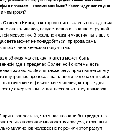
офы в прошлом – какими они были? Какие ждут нас со дня
 и чем грозят?
аз
Стивена Кинга
, в котором описывались последствия
ного апокалипсиса, искусственно вызванного группой
 этой мерзости». В реальной жизни участия пытливых
ца света может не понадобиться: природа сама
масштабы человеческой популяции.
ша любимая маленькая планета может быть
венной, где в пределах Солнечной системы есть
енная жизнь, но Земля также регулярно пытается эту
что внутренние процессы на планете включают в себя
орологические и физические явления, которые для
просту смертельны. И вот несколько тому примеров.
й приключилось то, что у нас назвали бы тридцатью
овательно поразили: многолетняя засуха, страшный
олько миллионов человек не пережили этот разгул