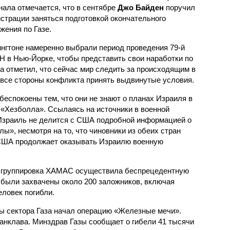
нала отмечается, что в сентябре
Джо Байден
поручил
страции заняться подготовкой окончательного
жения по Газе.
нгтоне намеренно выбрали период проведения 79-й
 в Нью-Йорке, чтобы представить свои наработки по
а отметил, что сейчас мир следить за происходящим в
 все стороны конфликта принять выдвинутые условия.
еспокоены тем, что они не знают о планах Израиля в
«Хезболла». Ссылаясь на источники в военной
 Израиль не делится с США подробной информацией о
ы», несмотря на то, что чиновники из обеих стран
 США продолжает оказывать Израилю военную
я группировка ХАМАС осуществила беспрецедентную
н были захвачены около 200 заложников, включая
еловек погибли.
ны сектора Газа начал операцию «Железные мечи».
анклава. Минздрав Газы сообщает о гибели 41 тысячи