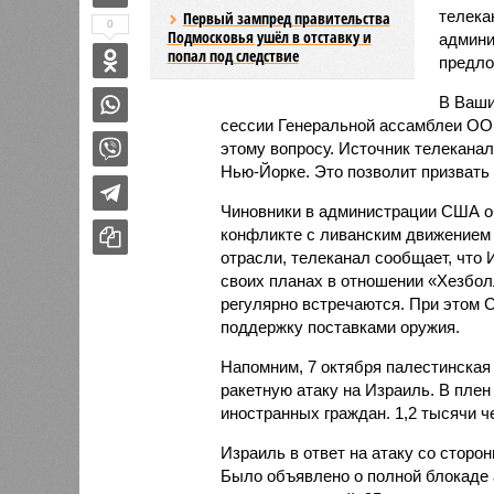
телека
Первый зампред правительства
0
Подмосковья ушёл в отставку и
админи
попал под следствие
предло
В Ваши
сессии Генеральной ассамблеи ООН
этому вопросу. Источник телеканал
Нью-Йорке. Это позволит призвать
Чиновники в администрации США об
конфликте с ливанским движением 
отрасли, телеканал сообщает, что
своих планах в отношении «Хезболл
регулярно встречаются. При этом
поддержку поставками оружия.
Напомним, 7 октября палестинска
ракетную атаку на Израиль. В пле
иностранных граждан. 1,2 тысячи ч
Израиль в ответ на атаку со сторо
Было объявлено о полной блокаде 