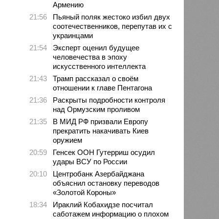
Армению
21:56
Пьяный поляк жестоко избил двух
соотечественников, перепутав их с
украинцами
21:54
Эксперт оценил будущее
человечества в эпоху
искусственного интеллекта
21:43
Трамп рассказал о своём
отношении к главе Пентагона
21:36
Раскрыты подробности контроля
над Ормузским проливом
21:35
В МИД РФ призвали Европу
прекратить накачивать Киев
оружием
20:59
Генсек ООН Гутерриш осудил
удары ВСУ по России
20:10
Центробанк Азербайджана
объяснил остановку переводов
«Золотой Короны»
18:34
Ираклий Кобахидзе посчитал
саботажем информацию о плохом