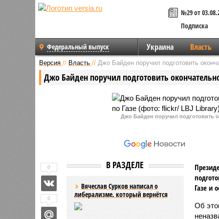
№29 от 03.08.
Подписка
Украина
Власть
Федеральный выпуск
Версия
//
Власть
//
Джо Байден поручил подготовить оконч
Джо Байден поручил подготовить окончательно
Джо Байден поручил подготовить о
В РАЗДЕЛЕ
Президе
0
подгото
Вячеслав Сурков написал о
Газе и 
либерализме, который вернётся
0
Об это
неназв