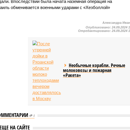
дали. Впоследствии была начата наземная операция на
раиль обменивается военными ударами с «Хезболлой»
Александра Ива
Опубликовано:
24.09.2024 
Отредактировано:
24.09.2024 
Необычные корабли. Речные
молоковозы и пожарная
«Ракета»
ОММЕНТАРИИ
0
Дональд Трамп и Джо
айден создал
ЕЩЕ НА САЙТЕ