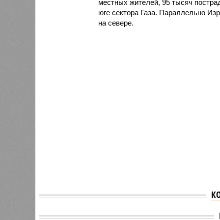
местных жителей, 95 тысяч постра
юге сектора Газа. Параллельно Из
на севере.
К
Джо Байден смягчил
WSJ: Б
наказание для 37