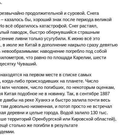
.
чрезвычайно продолжительной и суровой. Снега
 – казалось бы, хороший знак после периода великой
Но всё обратилось катастрофой. Снег растаял,
валый паводок, быстро обернувшийся страшным
енние ливни только усугубили. К июню всё это
, в июле же Китай в дополнение накрыло сразу девятью
 невообразимыми: наводнение погребло под собой
километров, что равно по площади Карелии, шести
десятку Чуваший.
 находятся на первом месте в списке самых
 когда-либо происходивших на планете. Число
3 млн человек, число погибших, по некоторым оценкам,
 Китая подобное не в новинку. Так, в сентябре 1887
е дамбы на реке Хуанхэ и быстро залила почти весь
 там довольно низменная, и потоп просто не встречал
жая деревни и целые города. Водой залило 130 тыс.
ьше территорий Оренбургской или Кировской областей),
 ещё столько же погибли в результате
ндемии.