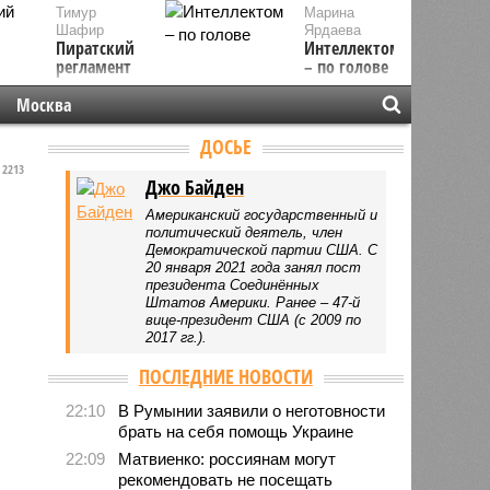
Тимур
Марина
Шафир
Ярдаева
Пиратский
Интеллектом
регламент
– по голове
Москва
ДОСЬЕ
2213
Джо Байден
Американский государственный и
политический деятель, член
Демократической партии США. С
20 января 2021 года занял пост
президента Соединённых
Штатов Америки. Ранее – 47-й
вице-президент США (с 2009 по
2017 гг.).
ПОСЛЕДНИЕ НОВОСТИ
22:10
В Румынии заявили о неготовности
брать на себя помощь Украине
22:09
Матвиенко: россиянам могут
рекомендовать не посещать