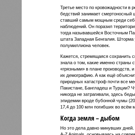
Третье место по кровожадности в р
бедствий занимает смертоносный ц
ставший самым мощным среди себе
наблюдений. Он поразил территори
тогда называвшейся Восточным Пак
штата Западная Бенгалия. Шторма 
полумиллиона человек.
Кажется, стремящаяся сохранить с
знала о том, какие именно страны 
«грязными» в плане производств, 
их демографию. А как ещё объяснить
природных катастроф почти все ме
Пакистане, Бангладеш и Турции? Ч
никогда не затрагивали, здесь бе
эпидемии вроде бубонной чумы (200
17,4 до 100 млн погибших во всём м
Когда земля – дыбом
Но это дела давно минувших дней.
A-Z Animals, основываясь на совр