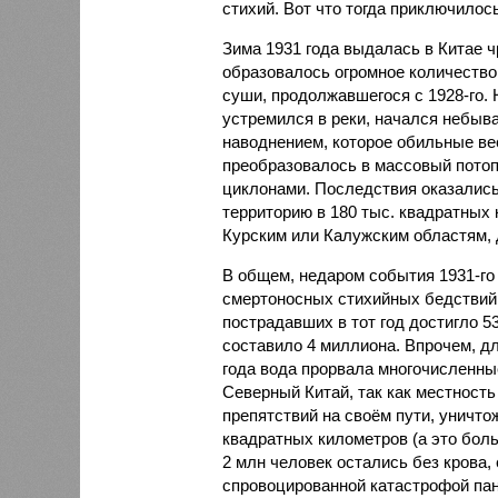
стихий. Вот что тогда приключилось
Зима 1931 года выдалась в Китае 
образовалось огромное количество
суши, продолжавшегося с 1928-го. 
устремился в реки, начался небы
наводнением, которое обильные вес
преобразовалось в массовый потоп
циклонами. Последствия оказались
территорию в 180 тыс. квадратных 
Курским или Калужским областям, 
В общем, недаром события 1931-го
смертоносных стихийных бедствий,
пострадавших в тот год достигло 5
составило 4 миллиона. Впрочем, для
года вода прорвала многочисленны
Северный Китай, так как местность
препятствий на своём пути, уничто
квадратных километров (а это бол
2 млн человек остались без крова,
спровоцированной катастрофой па