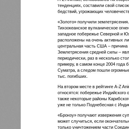
тенденциях, составили свой списо
бедствий, угрожающих человечеству
«Золото» получили землетрясения.
Тихоокеанское вулканическое огне
западное побережье Северной и Юж
расположены на очень активных ли
центральная часть США – причина
Землетрясения средней силы – явле
периодически, раз в несколько стол
примеру, в самом конце 2004 года 
Суматра, а следом пошли огромные
тыс. погибших.
На втором месте в рейтинге A-Z An
относятся: побережье Индийского о
также некоторые районы Карибского
уже не только Поднебесная с Индие
«Бронзу» получают извержения су
может случиться, если окончатель
только уничтожением части Соеди