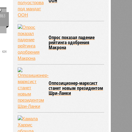
ООН
о
1863
0
Опрос показал падение
рейтинга одобрения
н
Макрона
424
Оппозиционер-марксист
станет новым президентом
Шри-Ланки