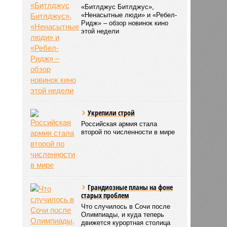
«Битлджус Битлджус»,
«Ненасытные люди» и «Ребел-
Ридж» – обзор новинок кино
этой недели
Укрепили строй
Российская армия стала
второй по численности в мире
Грандиозные планы на фоне
старых проблем
Что случилось в Сочи после
Олимпиады, и куда теперь
движется курортная столица