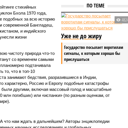
ПО ТЕМЕ
ейтинге стихийных
иклон Бхола 1970 года,
 подобных за всю историю
482
и современной Бангладеш,
истаном, и индийского
Уже не до жиру
унесли жизни
Государство посылает воротилам
сигналы, к которым хорошо бы
вою чистоту природа что-то
прислушаться
станут со временем самыми
и планомерно подтачивала
 то, что в топ-10
ста занимают бедствия, разразившиеся в Индии,
то характерно, Россию и Европу подобные катастрофы
ды были другими, включая массовый голод и масштабные
 млн погибших) или «испанки» (по разным оценкам, от
ире).
 А что нам ждать в дальнейшем? Авторы энциклопедии
еменных научных исследованиях и глобальных