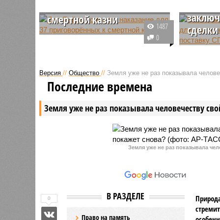
препят
приговорённых к
заключ
смертной казни
1487
сделки
Президент США Джо Байден
0
отметил, что он осуждает
Решение 
преступников и скорбит по их
Джо Байд
жертвам, а также выразил
одобрени
Версия
//
Общество
//
Земля уже не раз показывала человеч
соболезнования семьям,
экспорту
Последние времена
потерявшим своих близких.
для сдел
по покупк
Земля уже не раз показывала человечеству свой
Земля уже не раз показывала чел
В РАЗДЕЛЕ
Природа
0
стремит
Право на память
особенн