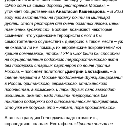
«Это один из самых дорогих ресторанов Москвы,
–
уточняет общественница
Анастасия Кашеварова
. –
В 2021
году его выставляли на продажу почти за миллиард
рублей. Этот ресторан для очень богатых людей, цены
там очень кусаются»
. Вообще, возникают некоторые
сомнения, что украинские террористы смогли бы
самостоятельно осуществить диверсию в таком месте – уж
не оказали ли им помощь их европейские покровители?
«Я
крайне сомневаюсь, чтобы ГУР и СБУ были бы способны
на осуществление подобного террористического акта
без поддержки старших партнёров по войне против
России,
– поясняет политолог
Дмитрий Евстафьев.
–
В
свете теракта в Москве продолжение функционирования
в России британского, германского, итальянского
посольства, а возможно, и пары других явно выглядит
излишним. Значит, надо лишить террористов баз
тыловой поддержки под дипломатическим прикрытием.
Это уже не побудка, это – набат, пора просыпаться».
А вот за трагедию Геленджика надо отомстить,
справедливо полагает Евстафьев.
«Просто нельзя не