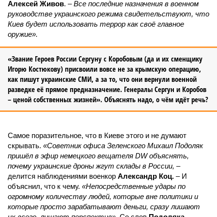
Алексей Живов
. –
Все последние назначения в военном
руководстве украинского режима свидетельствуют, что
Киев будет использовать террор как своё главное
оружие».
«Звание Героев России Сергуну с Коробовым (да и их сменщику
Игорю Костюкову) присвоили вовсе не за крымскую операцию,
как пишут украинские СМИ, а за то, что они вернули военной
разведке её прямое предназначение. Генералы Сергун и Коробов
– ценой собственных жизней». Объяснять надо, о чём идёт речь?
Самое поразительное, что в Киеве этого и не думают
скрывать.
«Советник офиса Зеленского Михаил Подоляк
пришёл в эфир немецкого вещателя DW объяснять,
почему украинские дроны жгут склады в России,
–
делится наблюдениями военкор
Александр Коц.
– И
объяснил, что к чему.
«Непосредственные удары по
огромному количеству людей, которые вне политики и
которые просто зарабатывают деньги, сразу лишают
их всего, лишают перспектив»
. Со слов
Подоляка
,