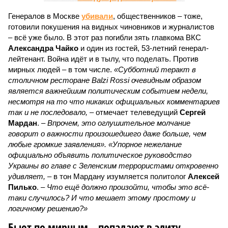
Генералов в Москве
убивали
, общественников – тоже,
готовили покушения на видных чиновников и журналистов
– всё уже было. В этот раз погибли зять главкома ВКС
Александра Чайко
и один из гостей, 53-летний генерал-
лейтенант. Война идёт и в тылу, что поделать. Против
мирных людей – в том числе.
«Субботний теракт в
столичном ресторане Balzi Rossi очевидным образом
является важнейшим политическим событием недели,
несмотря на то что никаких официальных комментариев
так и не последовало,
– отмечает телеведущий
Сергей
Мардан
. –
Впрочем, это оглушительное молчание
говорит о важности произошедшего даже больше, чем
любые громкие заявления». «Упорное нежелание
официально объявить политическое руководство
Украины во главе с Зеленским террористами откровенно
удивляет,
– в тон Мардану изумляется политолог
Алексей
Пилько
. –
Что ещё должно произойти, чтобы это всё-
таки случилось? И что мешает этому простому и
логичному решению?»
Бьют по мирным – попадают в элиту