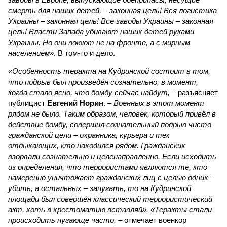
смерть для наших детей, – законная цель! Вся логистика
Украины – законная цель! Все заводы Украины – законная
цель! Власти Запада убивают наших детей руками
Украины. Но они воюют не на фронте, а с мирным
населением»
. В том-то и дело.
«Особенность теракта на Кудринской состоит в том,
что подрыв был произведён сознательно, в момент,
когда стало ясно, что бомбу сейчас найдут,
– разъясняет
публицист
Евгений Норин
. –
Военных в этот момент
рядом не было. Таким образом, человек, который привёл в
действие бомбу, совершил сознательный подрыв чисто
гражданской цели – охранника, курьера и тех
отдыхающих, кто находился рядом. Гражданских
взорвали сознательно и целенаправленно. Если исходить
из определения, что террористами являются те, кто
намеренно уничтожает гражданских лиц с целью одних –
убить, а остальных – запугать, то на Кудринской
площади был совершён классический террористический
акт, хоть в хрестоматию вставляй». «Теракты стали
происходить пугающе часто,
– отмечает военкор