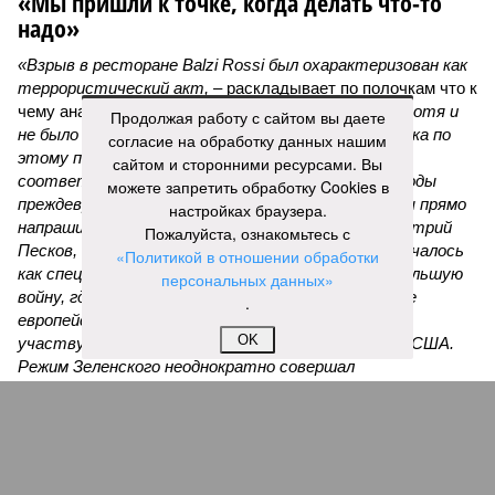
«Мы пришли к точке, когда делать что-то
надо»
«Взрыв в ресторане Balzi Rossi был охарактеризован как
террористический акт, –
раскладывает по полочкам что к
чему аналитик и телеведущий
Дмитрий Саймс
, –
хотя и
Продолжая работу с сайтом вы даете
не было указано, кто за него ответственен. И пока по
согласие на обработку данных нашим
этому поводу нет официальных заявлений
сайтом и сторонними ресурсами. Вы
соответствующих органов, окончательные выводы
можете запретить обработку Cookies в
преждевременны. А вот предварительные выводы прямо
настройках браузера.
напрашиваются. Россия, как недавно говорил Дмитрий
Пожалуйста, ознакомьтесь с
Песков, находится в состоянии войны. То, что началось
«Политикой в отношении обработки
как специальная военная операция, переросло в большую
персональных данных»
войну, где на стороне Украины участвуют многие
.
европейские государства – непосредственно
OK
участвуют. И косвенно, но тоже существенно – США.
Режим Зеленского неоднократно совершал
террористические акты на территории России, в том
числе в Москве и Санкт-Петербурге. Среди жертв –
генералы, бывшие украинские политики и просто
публичные фигуры, такие как Владлен Татарский и Дарья
Дугина. Причём, нанося удары, Украина была готова к