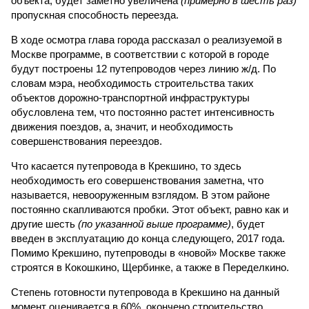
объекта, будет заметно увеличена
(примерно в шесть раз)
пропускная способность переезда.
В ходе осмотра глава города рассказал о реализуемой в
Москве программе, в соответствии с которой в городе
будут построены 12 путепроводов через линию ж/д. По
словам мэра, необходимость строительства таких
объектов дорожно-транспортной инфраструктуры
обусловлена тем, что постоянно растет интенсивность
движения поездов, а, значит, и необходимость
совершенствования переездов.
Что касается путепровода в Крекшино, то здесь
необходимость его совершенствования заметна, что
называется, невооруженным взглядом. В этом районе
постоянно скапливаются пробки. Этот объект, равно как и
другие шесть
(по указанной выше программе)
, будет
введен в эксплуатацию до конца следующего, 2017 года.
Помимо Крекшино, путепроводы в «новой» Москве также
строятся в Кокошкино, Щербинке, а также в Переделкино.
Степень готовности путепровода в Крекшино на данный
момент оценивается в 60%, окончено строительство