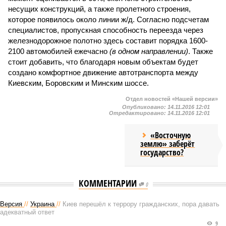
несущих конструкций, а также пролетного строения,
которое появилось около линии ж/д. Согласно подсчетам
специалистов, пропускная способность переезда через
железнодорожное полотно здесь составит порядка 1600-
2100 автомобилей ежечасно
(в одном направлении)
. Также
стоит добавить, что благодаря новым объектам будет
создано комфортное движение автотранспорта между
Киевским, Боровским и Минским шоссе.
Отдел новостей «Нашей версии»
Опубликовано:
14.11.2016 12:01
Отредактировано:
14.11.2016 12:01
«Восточную
землю» заберёт
государство?
КОММЕНТАРИИ
0
Версия
//
Украина
//
Киев перешёл к террору гражданских, пора давать
адекватный ответ
9