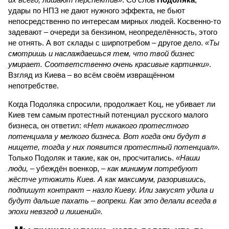
удары по НПЗ не дают нужного эффекта, не бьют
непосредственно по интересам мирных людей. Косвенно-то
задевают – очереди за бензином, неопределённость, этого
не отнять. А вот склады с ширпотребом – другое дело.
«Ты
смотришь и наслаждаешься тем, что твой бизнес
умирает. Соответственно очень красивые картинки»
.
Взгляд из Киева – во всём своём извращённом
непотребстве.
Когда Подоляка спросили, продолжает Коц, не убивает ли
Киев тем самым протестный потенциал русского малого
бизнеса, он ответил:
«Нет никакого протестного
потенциала у мелкого бизнеса. Вот когда они будут в
нищете, тогда у них появится протестный потенциал».
Только Подоляк и такие, как он, просчитались.
«Наши
люди,
– убеждён военкор, –
как минимум потребуют
жёстче утюжить Киев. А как максимум, разорившись,
подпишут контракт – назло Киеву. Или закусят удила и
будут дальше пахать – вопреки. Как это делали всегда в
эпохи невзгод и лишений».