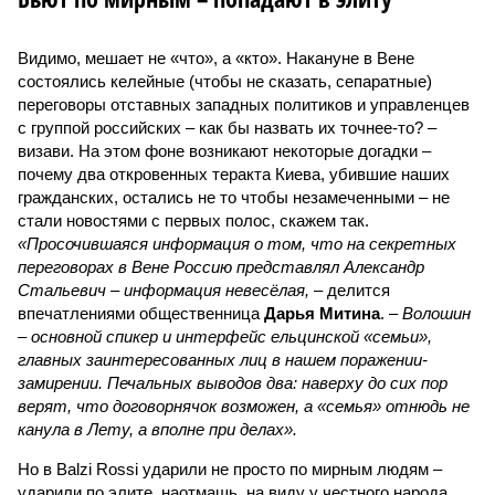
Видимо, мешает не «что», а «кто». Накануне в Вене
состоялись келейные (чтобы не сказать, сепаратные)
переговоры отставных западных политиков и управленцев
с группой российских – как бы назвать их точнее-то? –
визави. На этом фоне возникают некоторые догадки –
почему два откровенных теракта Киева, убившие наших
гражданских, остались не то чтобы незамеченными – не
стали новостями с первых полос, скажем так.
«Просочившаяся информация о том, что на секретных
переговорах в Вене Россию представлял Александр
Стальевич – информация невесёлая,
– делится
впечатлениями общественница
Дарья Митина
. –
Волошин
– основной спикер и интерфейс ельцинской «семьи»,
главных заинтересованных лиц в нашем поражении-
замирении. Печальных выводов два: наверху до сих пор
верят, что договорнячок возможен, а «семья» отнюдь не
канула в Лету, а вполне при делах».
Но в Balzi Rossi ударили не просто по мирным людям –
ударили по элите, наотмашь, на виду у честного народа.