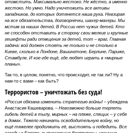
отомстить. Максимально жестоко. Не жёстко, а именно
жестоко. Но умно. Надо уничтожить все активы
западников, до которых дотянется наша рука. Невзирая
на все обязательства, договорнячки, шахер-махеры. Мы
мстим за наших детей. В России нет чужих детей. Кто
не способен отставить в сторону свои мелкие и крупные
гешефты ради отмщения за детей, тот – враг. Главная
задача: вой должен стоять не только и не столько в
Киеве, сколько в Лондоне, Вашингтоне, Берлине, Париже,
Стамбуле. И кое-где ещё, где любят играть в «мирные
планы».
Так-то, в целом, понятно, что происходит, не так ли? Ну а
нам-то с вами – как быть?
Террористов – уничтожать без суда!
«Россия обязана изменить стратегию войны!
– убеждена
Анастасия Кашеварова. –
Невозможно больше терпеть
гибель детей в тылу, мирных – на пляже, спящих – у себя
в домах. Тяжело начинать освободительную войну, но
ещё тяжелее продолжить её, выстоять и победить. Все
заводы в Европе, выпускающие боеприпасы, несущие