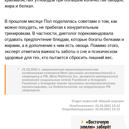
жира и белка».
В прошлом месяце Пол поделилась советами о том, как
можно похудеть, не прибегая к изнурительным
тренировкам. В частности, диетолог порекомендовала
отдавать предпочтение блюдам, которые богаты белками и
жирами, а в дополнение к ним есть овощи. Помимо этого,
эксперт отметила важность заботы о сне и психическом
здоровье для тех, кто пытается сбросить лишний вес.
*
21.03.2022 г. американская транснациональная
холдинговая компания Meta признана экстремистской и
запрещена в РФ. Meta Platforms Inc. является материнской
компанией социальных сетей Facebook и Instagram.
Facebook и Instagram также признаны экстремистскими
организациями, их деятельность на территории РФ
запрещена.
Отдел новостей «Нашей версии»
Опубликовано:
01.03.2021 13:13
Отредактировано:
01.03.2021 13:13
«Восточную
землю» заберёт