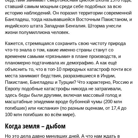
ставший самым мощным среди себе подобных за всю
историю наблюдений. Он поразил территории современной
Бангладеш, тогда называвшейся Восточным Пакистаном, и
индийского штата Западная Бенгалия. Шторма унесли
жизни полумиллиона человек.
Кажется, стремящаяся сохранить свою чистоту природа
что-то знала о том, какие именно страны станут со
временем самыми «грязными» в плане производств, и
планомерно подтачивала их демографию. А как ещё
объяснить то, что в топ-10 природных катастроф почти все
места занимают бедствия, разразившиеся в Индии,
Пакистане, Бангладеш и Турции? Что характерно, Россию и
Европу подобные катастрофы никогда не затрагивали,
здесь беды были другими, включая массовый голод и
масштабные эпидемии вроде бубонной чумы (200 млн
погибших) или «испанки» (по разным оценкам, от 17,4 до
100 млн погибших во всём мире).
Когда земля – дыбом
Но это дела давно минувших дней. А что нам ждать в