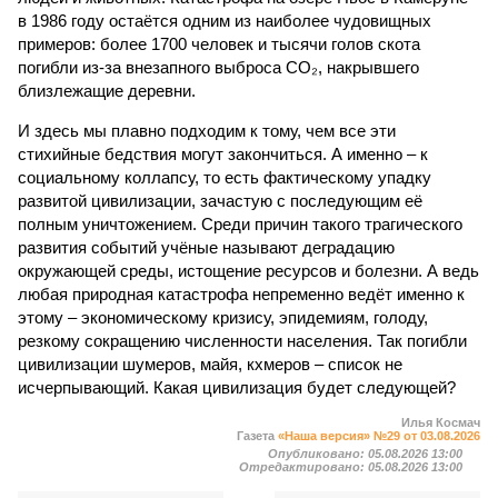
в 1986 году остаётся одним из наиболее чудовищных
примеров: более 1700 человек и тысячи голов скота
погибли из-за внезапного выброса CO₂, накрывшего
близлежащие деревни.
И здесь мы плавно подходим к тому, чем все эти
стихийные бедствия могут закончиться. А именно – к
социальному коллапсу, то есть фактическому упадку
развитой цивилизации, зачастую с последующим её
полным уничтожением. Среди причин такого трагического
развития событий учёные называют деградацию
окружающей среды, истощение ресурсов и болезни. А ведь
любая природная катастрофа непременно ведёт именно к
этому – экономическому кризису, эпидемиям, голоду,
резкому сокращению численности населения. Так погибли
цивилизации шумеров, майя, кхмеров – список не
исчерпывающий. Какая цивилизация будет следующей?
Илья Космач
Газета
«Наша версия» №29 от 03.08.2026
Опубликовано:
05.08.2026 13:00
Отредактировано:
05.08.2026 13:00