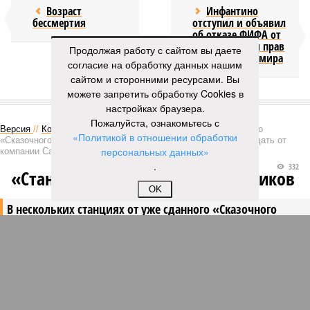
Возраст
Инфантино
бессмертия
отступил и объявил
об отказе ФИФА от
продажи доли прав
Продолжая работу с сайтом вы даете
на чемпионат мира
согласие на обработку данных нашим
сайтом и сторонними ресурсами. Вы
можете запретить обработку Cookies в
КОММЕНТАРИИ
1
настройках браузера.
Пожалуйста, ознакомьтесь с
Версия
//
Конфликт
//
В нескольких станциях от уже сданного
«Политикой в отношении обработки
«Сказочного леса» пайщики ЖК «Станция Л» продолжают ждать от
персональных данных»
компании Capital Group начала реальной достройки
.
332
«Станция ожидания» для дольщиков
OK
В нескольких станциях от уже сданного «Сказочного
леса» пайщики ЖК «Станция Л» продолжают ждать от
компании Capital Group начала реальной достройки