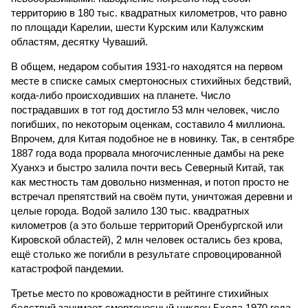
территорию в 180 тыс. квадратных километров, что равно
по площади Карелии, шести Курским или Калужским
областям, десятку Чуваший.
В общем, недаром события 1931-го находятся на первом
месте в списке самых смертоносных стихийных бедствий,
когда-либо происходивших на планете. Число
пострадавших в тот год достигло 53 млн человек, число
погибших, по некоторым оценкам, составило 4 миллиона.
Впрочем, для Китая подобное не в новинку. Так, в сентябре
1887 года вода прорвала многочисленные дамбы на реке
Хуанхэ и быстро залила почти весь Северный Китай, так
как местность там довольно низменная, и потоп просто не
встречал препятствий на своём пути, уничтожая деревни и
целые города. Водой залило 130 тыс. квадратных
километров (а это больше территорий Оренбургской или
Кировской областей), 2 млн человек остались без крова,
ещё столько же погибли в результате спровоцированной
катастрофой пандемии.
Третье место по кровожадности в рейтинге стихийных
бедствий занимает смертоносный циклон Бхола 1970 года,