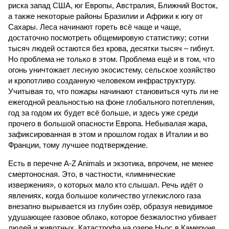
риска запад США, юг Европы, Австралия, Ближний Восток,
а также некоторые районы Бразилии и Африки к югу от
Сахары. Леса начинают гореть всё чаще и чаще,
достаточно посмотреть общемировую статистику; сотни
тысяч людей остаются без крова, десятки тысяч – гибнут.
Но проблема не только в этом. Проблема ещё и в том, что
огонь уничтожает лесную экосистему, сельское хозяйство
и кропотливо созданную человеком инфраструктуру.
Учитывая то, что пожары начинают становиться чуть ли не
ежегодной реальностью на фоне глобального потепления,
год за годом их будет всё больше, и здесь уже среди
прочего в большой опасности Европа. Небывалая жара,
зафиксированная в этом и прошлом годах в Италии и во
Франции, тому лучшее подтверждение.
Есть в перечне A-Z Animals и экзотика, впрочем, не менее
смертоносная. Это, в частности, «лимнические
извержения», о которых мало кто слышал. Речь идёт о
явлениях, когда большое количество углекислого газа
внезапно вырывается из глубин озёр, образуя невидимое
удушающее газовое облако, которое безжалостно убивает
людей и животных. Катастрофа на озере Ньос в Камеруне