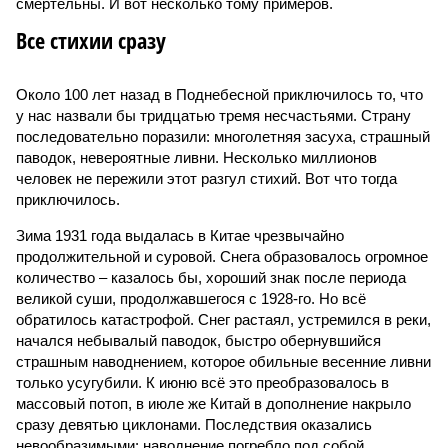
смертельны. И вот несколько тому примеров.
Все стихии сразу
Около 100 лет назад в Поднебесной приключилось то, что
у нас назвали бы тридцатью тремя несчастьями. Страну
последовательно поразили: многолетняя засуха, страшный
паводок, невероятные ливни. Несколько миллионов
человек не пережили этот разгул стихий. Вот что тогда
приключилось.
Зима 1931 года выдалась в Китае чрезвычайно
продолжительной и суровой. Снега образовалось огромное
количество – казалось бы, хороший знак после периода
великой суши, продолжавшегося с 1928-го. Но всё
обратилось катастрофой. Снег растаял, устремился в реки,
начался небывалый паводок, быстро обернувшийся
страшным наводнением, которое обильные весенние ливни
только усугубили. К июню всё это преобразовалось в
массовый потоп, в июле же Китай в дополнение накрыло
сразу девятью циклонами. Последствия оказались
невообразимыми: наводнение погребло под собой