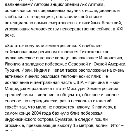
дальнейшем? Авторы энциклопедии A-Z Animals,
основываясь на современных научных исследованиях и
глобальных тенденциях, составили свой список
потенциально самых смертоносных стихийных бедствий,
угрожающих человечеству непосредственно сейчас, в XXI
веке.
«Золото» получили землетрясения. К наиболее
сейсмоопасным регионам относится Тихоокеанское
вулканическое огненное кольцо, включающее Индонезию,
Японию и западное побережье Северной и Южной Америки.
Турция, Иран, Индия и Непал также расположены на очень
активных линиях разломов тектонических плит. Не
исключение и центральная часть США – причина в Нью-
Мадридском разломе в штате Миссури. Землетрясения
средней силы – явление, в общем-то, обычное и вполне
сносное, но периодически, раз в несколько столетий,
трясёт так, что мало не покажется никому. К примеру, в
самом конце 2004 года бахнуло близ побережья
индонезийского острова Суматра, а следом пошли
огромные, превышающие высоту 15 метров, волны. Итог –