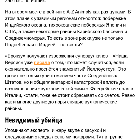
250 тыс. погибших.
На втором месте в рейтинге A-Z Animals как раз цунами. В
этом плане к уязвимым регионам относятся: побережье
Индийского океана, тихо­океанские побережья Японии и
США, а также некоторые районы Карибского бассейна и
Средиземноморья. То есть в зоне риска уже не только
Поднебесная с Индией – не так ли?
«Бронзу» получают извержения супервулканов – «Наша
Версия» уже
писала
о том, что может случиться, если
окончательно проснётся знаменитый Йеллоустоун. Это
грозит не только уничтожением части Соединённых
Штатов, но и общепланетарной катастрофой вплоть до
возникновения «вулканической зимы». Флегрейские поля в
Италии, кстати, тоже не стоит сбрасывать со счетов. Равно
как и многие другие до поры спящие вулканические
районы.
Невидимый убийца
Упоминают эксперты и жару вкупе с засухой и
следующими отсюда лесными пожарами. Тут в группе