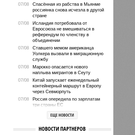
07/08
Спасённая из рабства в Мьянме
россиянка снова исчезла в другой
стране
07/08
Исландия потребовала от
Евросоюза не вмешиваться в
референдум по членству в
объединении
07/08
Ставшего мемом американца
Уолкера вызвали в миграционную
службу
07/08
Марокко опасается нового
наплыва мигрантов в Сеуту
07/08
Китай запускает еженедельный
контейнерный маршрут в Европу
через Севморпуть
07/08
Россия опередила по зарплатам
три страны ЕС
07/08
Александр Лукашенко призвал
ЕЩЕ НОВОСТИ
белорусов скупать пустующие
избы
НОВОСТИ ПАРТНЕРОВ
07/08
Девушка объяснила убийство