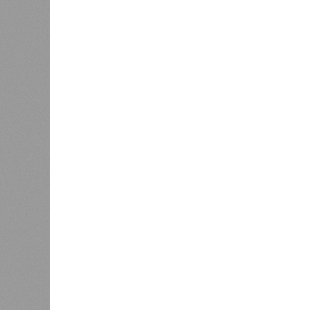
подтверждают ни соблюдения графи
выполненных работ.
Напрашивается закономерный вопро
(достраивать проблемные объекты 
масштабируется на Люблино? И озн
реальности подрядчик по «Станци
лагеря у объекта в 2025–2026 года
в личном общении нам перестали 
рассказывают расстроенные дольщ
Казалось бы, формально ответстве
Suns Development – банкрот, часть 
бенефициар компании находится под
проблемных объектов группы – «Ста
согласно информации на сайтах Capi
объектов уже сданы или близки к с
пострадавших дольщиков (3908 квар
стройплощадкой без стройки. Возни
года на «Станцию Л» в полном объ
меньшего масштаба?