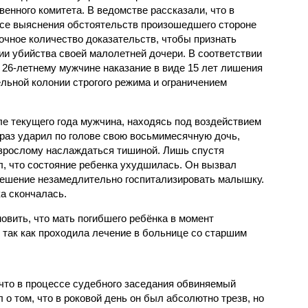
венного комитета. В ведомстве рассказали, что в
се выяснения обстоятельств произошедшего стороне
очное количество доказательств, чтобы признать
и убийства своей малолетней дочери. В соответствии
 26-летнему мужчине наказание в виде 15 лет лишения
льной колонии строгого режима и ограничением
ле текущего года мужчина, находясь под воздействием
 раз ударил по голове свою восьмимесячную дочь,
зрослому наслаждаться тишиной. Лишь спустя
л, что состояние ребенка ухудшилась. Он вызвал
решение незамедлительно госпитализировать малышку.
а скончалась.
овить, что мать погибшего ребёнка в момент
 так как проходила лечение в больнице со старшим
 что в процессе судебного заседания обвиняемый
 о том, что в роковой день он был абсолютно трезв, но