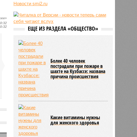
трёхмесячного сына
Новости smi2.ru
07/08
Сергей Миронов выступил за
увеличение пенсий детям,
сии»
потерявшим родителей
20:32
20:32
ЕЩЕ ИЗ РАЗДЕЛА «ОБЩЕСТВО»
07/08
Финляндия захотела использовать
приграничные болота против
России
Более 40 человек
пострадали при пожаре в
шахте на Кузбассе: названа
причина происшествия
Какие витамины нужны
для женского здоровья