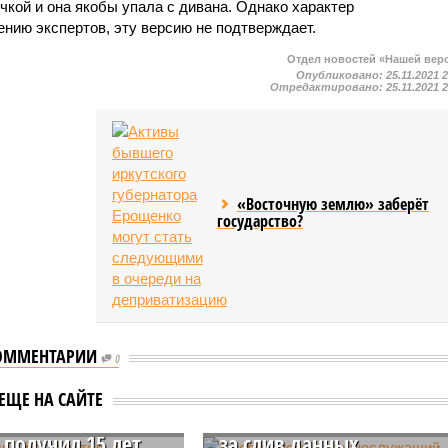
очкой и она якобы упала с дивана. Однако характер
нию экспертов, эту версию не подтверждает.
Отдел новостей «Нашей вер
Опубликовано:
25.11.2021 
Отредактировано:
25.11.2021 
«Восточную землю» заберёт
государство?
Американский
ОММЕНТАРИИ
0
военнослужащий
надный
Тейшейра может
ЕЩЕ НА САЙТЕ
тель» с Чистых
получить 15 лет тюрьмы
 получил 15 лет
за слив данных