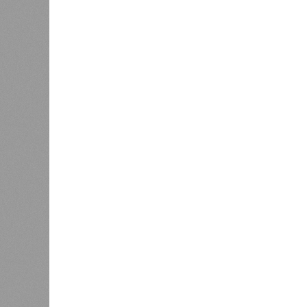
получаю
Ваш счёт
соответ
жилищно
0
станций
сказать
«Единая Россия» против своего
назначенца
0
ЖК «Светлый мир «Станция Л»: та 
та же
анонсированная
схема дострой
прошедшие два года результатов, п
информации
из профильных портал
декабрю 2026 г., вторую – к марту 2
задается вопросом: как эти сроки
площадке, по свидетельствам доль
техника отсутствует. Ни бетононас
подрядчиков. При том, что до «дек
Если в «Сказочном лесу» техзаказч
90%, затем 97%, с конкретными и
конструкций, устранение проектных
отчётности дольщики не видят. Ни C