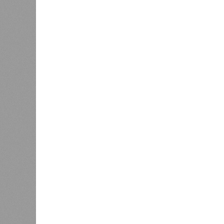
Источник: https://avaho.ru/novos
y
Если да, то на каком основании д
(декабрь 2026 – март 2028), если 
отсутствию техники на площадке, 
строй продолжают
фигурировать
в 
порталах.
Для почти четырёх тысяч будущих 
календарём, а очередными перенос
продолжают указывать даты сдачи,
ней по-прежнему не видно признако
не превращаются ли сроки ввода в
реальным положением дел? Именно 
дольщики ЖК «Станция Л».