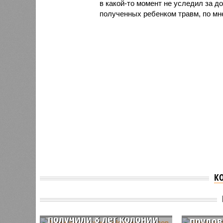
в какой-то момент не уследил за д
полученных ребенком травм, по мне
К
Администраторы
Telegram-каналов
«Лимо
«Проект Сканер» и Riddle
отрави
получили 8 лет колонии
прудов