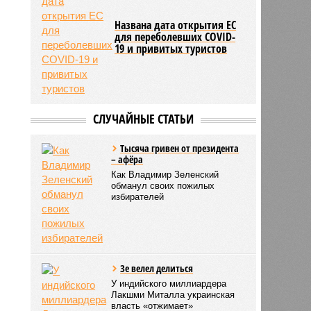
Названа дата открытия ЕС
для переболевших COVID-
19 и привитых туристов
СЛУЧАЙНЫЕ СТАТЬИ
Тысяча гривен от президента
– афёра
Как Владимир Зеленский
обманул своих пожилых
избирателей
Зе велел делиться
У индийского миллиардера
Лакшми Миталла украинская
власть «отжимает»