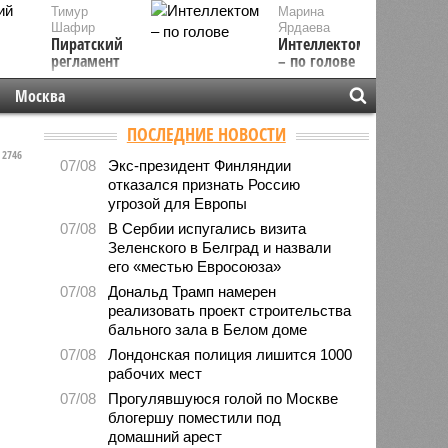
Тимур
Марина
Шафир
Ярдаева
Пиратский
Интеллектом
регламент
– по голове
Москва
ПОСЛЕДНИЕ НОВОСТИ
2746
07/08
Экс-президент Финляндии
отказался признать Россию
угрозой для Европы
07/08
В Сербии испугались визита
Зеленского в Белград и назвали
его «местью Евросоюза»
07/08
Дональд Трамп намерен
реализовать проект строительства
бального зала в Белом доме
07/08
Лондонская полиция лишится 1000
рабочих мест
07/08
Прогулявшуюся голой по Москве
блогершу поместили под
домашний арест