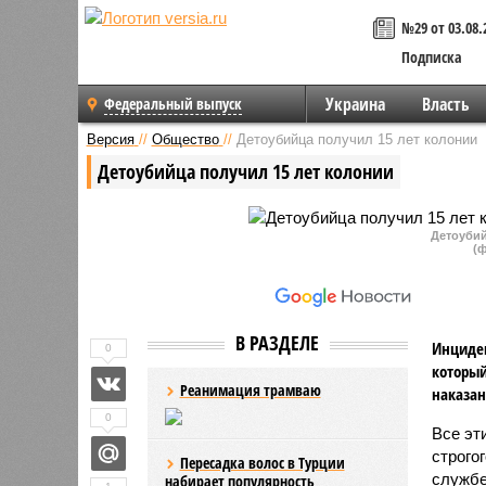
№29 от 03.08.
Подписка
Украина
Власть
Федеральный выпуск
Версия
//
Общество
//
Детоубийца получил 15 лет колонии
Детоубийца получил 15 лет колонии
Детоубий
(ф
В РАЗДЕЛЕ
Инциден
0
который
Реанимация трамваю
наказан
0
Все эт
строго
Пересадка волос в Турции
службе
набирает популярность