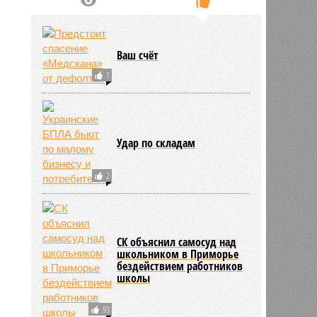
Ваш счёт
1
Удар по складам
2
СК объяснил самосуд над
ьхин
школьником в Приморье
11:09
бездействием работников
11:09
школы
93