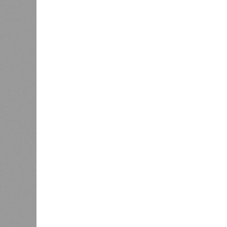
Украинскому кандидату в
конгресс США запретили
приходить на пляж после драки
К
Новости smi2.ru
Версия
//
Общество
//
Земля уже не раз показывала человеч
Последние времена
Земля уже не раз показывала человечеству свой