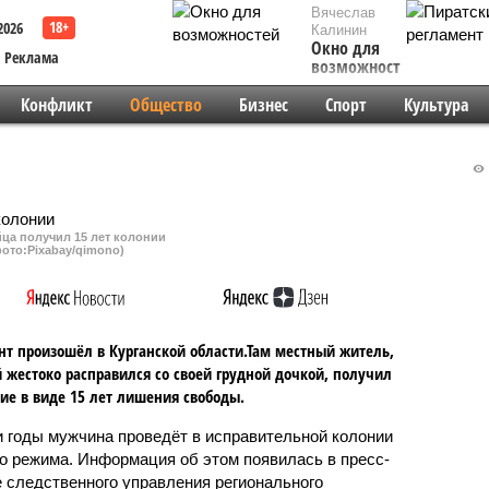
Вячеслав
2026
Калинин
Окно для
Реклама
возможностей
Конфликт
Общество
Бизнес
Спорт
Культура
ца получил 15 лет колонии
ото:Pixabay/qimono)
т произошёл в Курганской области.Там местный житель,
 жестоко расправился со своей грудной дочкой, получил
ие в виде 15 лет лишения свободы.
и годы мужчина проведёт в исправительной колонии
го режима. Информация об этом появилась в пресс-
 следственного управления регионального