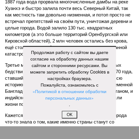
1887 года вода прорвала многочисленные дамбы на реке
Хуанхэ и быстро залила почти весь Северный Китай, так
как местность там довольно низменная, и потоп просто не
встречал препятствий на своём пути, уничтожая деревни и
целые города. Водой залило 130 тыс. квадратных
километров (а это больше территорий Оренбургской или
Кировской областей), 2 млн человек остались без крова,
ещё столько же погибли в результате спровоцированной
Продолжая работу с сайтом вы даете
катастрофой пандемии.
согласие на обработку данных нашим
сайтом и сторонними ресурсами. Вы
Третье место по кровожадности в рейтинге стихийных
можете запретить обработку Cookies в
бедствий занимает смертоносный циклон Бхола 1970 года,
настройках браузера.
ставший самым мощным среди себе подобных за всю
Пожалуйста, ознакомьтесь с
историю наблюдений. Он поразил территории современной
«Политикой в отношении обработки
Бангладеш, тогда называвшейся Восточным Пакистаном, и
персональных данных»
индийского штата Западная Бенгалия. Шторма унесли
.
жизни полумиллиона человек.
OK
Кажется, стремящаяся сохранить свою чистоту природа
что-то знала о том, какие именно страны станут со
временем самыми «грязными» в плане производств, и
планомерно подтачивала их демографию. А как ещё