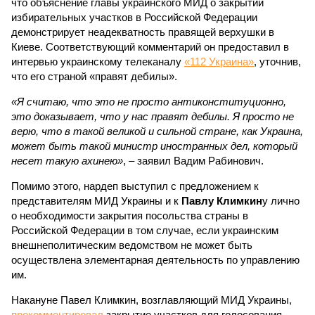
что объяснение главы украинского МИД о закрытии
избирательных участков в Российской Федерации
демонстрирует неадекватность правящей верхушки в
Киеве. Соответствующий комментарий он предоставил в
интервью украинскому телеканалу
«112 Украина»
, уточнив,
что его страной «правят дебилы».
«Я считаю, что это не просто антиконституционно,
это доказывает, что у нас правят дебилы. Я просто не
верю, что в такой великой и сильной стране, как Украина,
может быть такой министр иностранных дел, который
несет такую ахинею»
, – заявил Вадим Рабинович.
Помимо этого, нардеп выступил с предложением к
представителям МИД Украины и к
Павлу Климкин
у лично
о необходимости закрытия посольства страны в
Российской Федерации в том случае, если украинским
внешнеполитическим ведомством не может быть
осуществлена элементарная деятельность по управлению
им.
Накануне Павел Климкин, возглавляющий МИД Украины,
прокомментировал
закрытие участков для голосования,