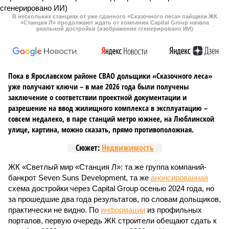
В нескольких станциях от уже сданного «Сказочного леса» пайщики ЖК
«Станция Л» продолжают ждать от компании Capital Group начала
реальной достройки (изображение сгенерировано ИИ)
Пока в Ярославском районе СВАО дольщики «Сказочного леса»
уже получают ключи – в мае 2026 года были получены
заключение о соответствии проектной документации и
разрешение на ввод жилищного комплекса в эксплуатацию –
совсем недалеко, в паре станций метро южнее, на Люблинской
улице, картина, можно сказать, прямо противоположная.
Сюжет:
Недвижимость
ЖК «Светлый мир «Станция Л»: та же группа компаний-
банкрот Seven Suns Development, та же
анонсированная
схема достройки через Capital Group осенью 2024 года, но
за прошедшие два года результатов, по словам дольщиков,
практически не видно. По
информации
из профильных
порталов, первую очередь ЖК строители обещают сдать к