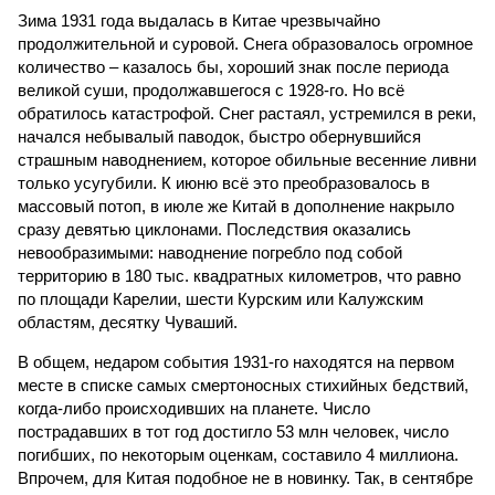
Зима 1931 года выдалась в Китае чрезвычайно
продолжительной и суровой. Снега образовалось огромное
количество – казалось бы, хороший знак после периода
великой суши, продолжавшегося с 1928-го. Но всё
обратилось катастрофой. Снег растаял, устремился в реки,
начался небывалый паводок, быстро обернувшийся
страшным наводнением, которое обильные весенние ливни
только усугубили. К июню всё это преобразовалось в
массовый потоп, в июле же Китай в дополнение накрыло
сразу девятью циклонами. Последствия оказались
невообразимыми: наводнение погребло под собой
территорию в 180 тыс. квадратных километров, что равно
по площади Карелии, шести Курским или Калужским
областям, десятку Чуваший.
В общем, недаром события 1931-го находятся на первом
месте в списке самых смертоносных стихийных бедствий,
когда-либо происходивших на планете. Число
пострадавших в тот год достигло 53 млн человек, число
погибших, по некоторым оценкам, составило 4 миллиона.
Впрочем, для Китая подобное не в новинку. Так, в сентябре