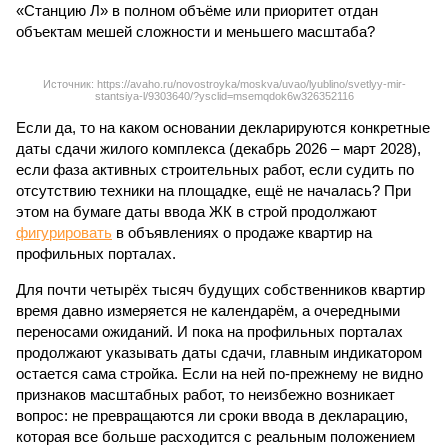
«Станцию Л» в полном объёме или приоритет отдан
объектам мешей сложности и меньшего масштаба?
Источник: https://avaho.ru/novostroyka/moskva/uvao/lyublino/svetlyy-mir-
stantsiya-l/9303640/?ysclid=msemqdok6w326352116
Если да, то на каком основании декларируются конкретные
даты сдачи жилого комплекса (декабрь 2026 – март 2028),
если фаза активных строительных работ, если судить по
отсутствию техники на площадке, ещё не началась? При
этом на бумаге даты ввода ЖК в строй продолжают
фигурировать
в объявлениях о продаже квартир на
профильных порталах.
Для почти четырёх тысяч будущих собственников квартир
время давно измеряется не календарём, а очередными
переносами ожиданий. И пока на профильных порталах
продолжают указывать даты сдачи, главным индикатором
остается сама стройка. Если на ней по-прежнему не видно
признаков масштабных работ, то неизбежно возникает
вопрос: не превращаются ли сроки ввода в декларацию,
которая все больше расходится с реальным положением