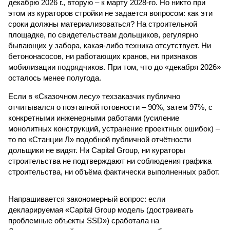
декабрю 2026 г., вторую – к марту 2028-го. Но никто при
этом из кураторов стройки не задается вопросом: как эти
сроки должны материализоваться? На строительной
площадке, по свидетельствам дольщиков, регулярно
бывающих у забора, какая-либо техника отсутствует. Ни
бетононасосов, ни работающих кранов, ни признаков
мобилизации подрядчиков. При том, что до «декабря 2026»
осталось менее полугода.
Если в «Сказочном лесу» техзаказчик публично
отчитывался о поэтапной готовности – 90%, затем 97%, с
конкретными инженерными работами (усиление
монолитных конструкций, устранение проектных ошибок) –
то по «Станции Л» подобной публичной отчётности
дольщики не видят. Ни Capital Group, ни кураторы
строительства не подтверждают ни соблюдения графика
строительства, ни объёма фактически выполненных работ.
Напрашивается закономерный вопрос: если
декларируемая «Capital Group модель (достраивать
проблемные объекты SSD») сработала на