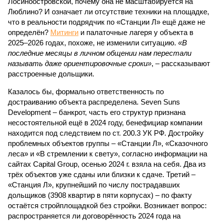
Лосиноостровской, почему она не масштабируется на
Люблино? И означает ли отсутствие техники на площадке,
что в реальности подрядчик по «Станции Л» ещё даже не
определён?
Митинги
и палаточные лагеря у объекта в
2025–2026 годах, похоже, не изменили ситуацию.
«В
последние месяцы в личном общении нам перестали
называть даже ориентировочные сроки»
, – рассказывают
расстроенные дольщики.
Казалось бы, формально ответственность по
достраиванию объекта распределена. Seven Suns
Development – банкрот, часть его структур признана
несостоятельной ещё в 2024 году, бенефициар компании
находится под следствием по ст. 200.3 УК РФ. Достройку
проблемных объектов группы – «Станции Л», «Сказочного
леса» и «В стремлении к свету», согласно информации на
сайтах Capital Group, осенью 2024 г. взяла на себя. Два из
трёх объектов уже сданы или близки к сдаче. Третий –
«Станция Л», крупнейший по числу пострадавших
дольщиков (3908 квартир в пяти корпусах) – по факту
остаётся стройплощадкой без стройки. Возникает вопрос:
распространяется ли договорённость 2024 года на