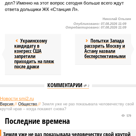
дел? Именно на этот вопрос сегодня больше всего ждут
ответа дольщики ЖК «Станция Л».
Николай Ольхин
Опубликовано:
07.08.2026 11:09
Отредактировано:
07.08.2026 11:09
Украинскому
Попытки Запада
кандидату в
рассорить Москву и
конгресс США
Астану назвали
запретили
бесперспективными
приходить на пляж
после драки
КОММЕНТАРИИ
0
Новости smi2.ru
Версия
//
Общество
//
Земля уже не раз показывала человечеству свой
крутой нрав – когда покажет снова?
579
Последние времена
Земля уже не раз показывала человечеству свой крутой