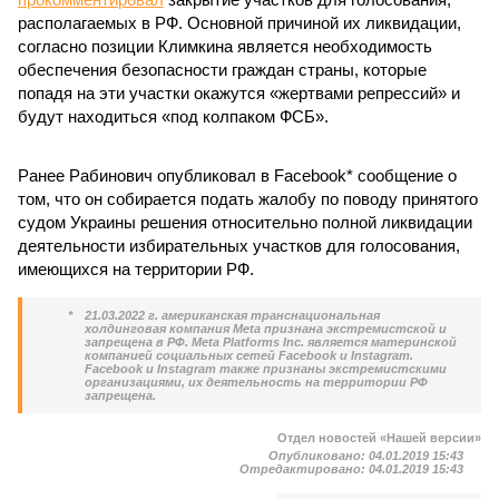
располагаемых в РФ. Основной причиной их ликвидации,
согласно позиции Климкина является необходимость
обеспечения безопасности граждан страны, которые
попадя на эти участки окажутся «жертвами репрессий» и
будут находиться «под колпаком ФСБ».
Ранее Рабинович опубликовал в Facebook* сообщение о
том, что он собирается подать жалобу по поводу принятого
судом Украины решения относительно полной ликвидации
деятельности избирательных участков для голосования,
имеющихся на территории РФ.
*
21.03.2022 г. американская транснациональная
холдинговая компания Meta признана экстремистской и
запрещена в РФ. Meta Platforms Inc. является материнской
компанией социальных сетей Facebook и Instagram.
Facebook и Instagram также признаны экстремистскими
организациями, их деятельность на территории РФ
запрещена.
Отдел новостей «Нашей версии»
Опубликовано:
04.01.2019 15:43
Отредактировано:
04.01.2019 15:43