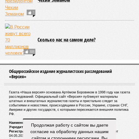
Чехии Земаном
1
Сколько нас на самом деле?
888
Общероссийское издание журналистских расследований
«Версия»
Газета «Наша версия» основана Артёмом Боровиком в 1998 году как газета
расследований. Официальный сайт «Версия» публикует материалы
штатных и внештатных журналистов газеты и пристально следит за
событиями и новостями, происходящими в России, Украине, странах СНГ,
Америке и других государств, с которыми пересекается внешняя политика
РФ.
Наименование:
Cетевое издание «Версия»
Продолжая работу с сайтом вы даете
Учредитель:
ООО «Версия»,
Главный редактор:
Горевой Р. Г.
согласие на обработку данных нашим
Регистрационный номер Роскомнадзора:
ЭЛ № ФС 77 - 72681 от
04.05.2018 г.
сайтом и сторонними ресурсами. Вы