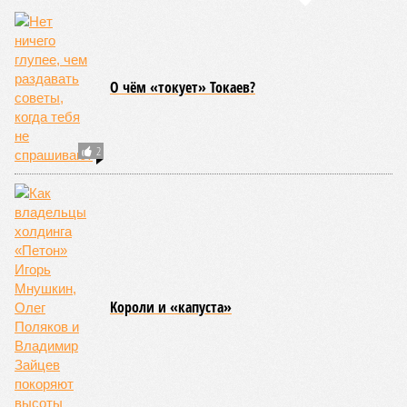
О чём «токует» Токаев?
2
Kороли и «капуста»