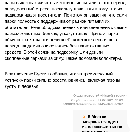
парковых зонах животные и птицы испытали в этот период
определенный стресс, поскольку привыкли к тому, что их
подкармливают посетители. При этом он заметил, что сами
парки полностью поддерживают рацион питания их
обитателей. Речь об одомашненных или заведенных самим
парком животных: белках, утках, птицах. Причем парки
обычно тратят на эти цели внебюджетные деньги, но в
период пандемии они остались без таких активных
средств. В этой связи на подкормку шли деньги,
скопленные парками за зиму. Также помогали волонтеры.
В заключение Бускин добавил, что за трехмесячный
«отпуск» парки сильно восстановились, включая газоны,
кусты и деревья.
Отдел новостей «Нашей версии»
Опубликовано:
29.07.2020 17:00
Отредактировано:
29.07.2020 17:00
В Москве
завершается один
из ключевых этапов
подготовки к