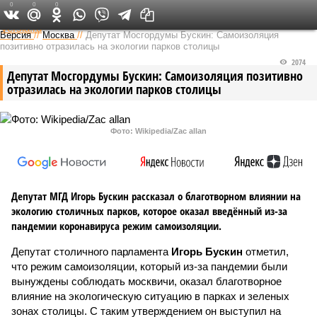
0
0
0
Федеральный выпуск
Версия
//
Москва
//
Депутат Мосгордумы Бускин: Самоизоляция
позитивно отразилась на экологии парков столицы
2074
Депутат Мосгордумы Бускин: Самоизоляция позитивно
отразилась на экологии парков столицы
Фото: Wikipedia/Zac allan
Депутат МГД Игорь Бускин рассказал о благотворном влиянии на
экологию столичных парков, которое оказал введённый из-за
пандемии коронавируса режим самоизоляции.
Депутат столичного парламента
Игорь Бускин
отметил,
что режим самоизоляции, который из-за пандемии были
вынуждены соблюдать москвичи, оказал благотворное
влияние на экологическую ситуацию в парках и зеленых
зонах столицы. С таким утверждением он выступил на