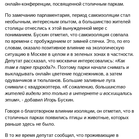
онлайн-конференции, посвященной столичным паркам.
По замечанию парламентария, период самоизоляции стал
необычным, интересным опытом, а большинство жителей
столицы отнеслись к этой вынужденной мере с
пониманием. Бускин отметил, что самоизоляция совпала
по времени с пробуждением от зимней спячки. Это, по его
словам, оказало позитивное влияние на экологическую
ситуацию в Москве в целом и в зеленых зонах в частности.
Депутат рассказал, что москвичи интересовались:
«Как
там в парке природа?»
. Поэтому парки начали снимать и
выкладывать онлайн цветение подснежников, а затем
одуванчиков и тюльпанов. Большие заливные луга
снимали с квадрокоптера.
«К сожалению, большинство
жителей видели это только в интернете и восхищались
этим»
, - добавил Игорь Бускин.
Говоря о благотворном влиянии изоляции, он отметил, что в
столичных парках появились птицы и животные, которых
раньше здесь не было.
В то же время депутат сообщил, что проживающие в