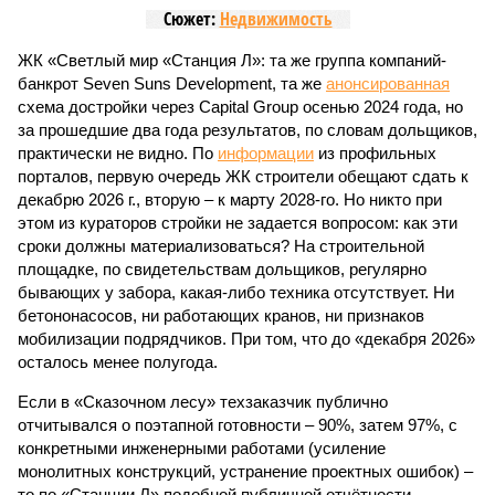
Сюжет:
Недвижимость
ЖК «Светлый мир «Станция Л»: та же группа компаний-
банкрот Seven Suns Development, та же
анонсированная
схема достройки через Capital Group осенью 2024 года, но
за прошедшие два года результатов, по словам дольщиков,
практически не видно. По
информации
из профильных
порталов, первую очередь ЖК строители обещают сдать к
декабрю 2026 г., вторую – к марту 2028-го. Но никто при
этом из кураторов стройки не задается вопросом: как эти
сроки должны материализоваться? На строительной
площадке, по свидетельствам дольщиков, регулярно
бывающих у забора, какая-либо техника отсутствует. Ни
бетононасосов, ни работающих кранов, ни признаков
мобилизации подрядчиков. При том, что до «декабря 2026»
осталось менее полугода.
Если в «Сказочном лесу» техзаказчик публично
отчитывался о поэтапной готовности – 90%, затем 97%, с
конкретными инженерными работами (усиление
монолитных конструкций, устранение проектных ошибок) –
то по «Станции Л» подобной публичной отчётности