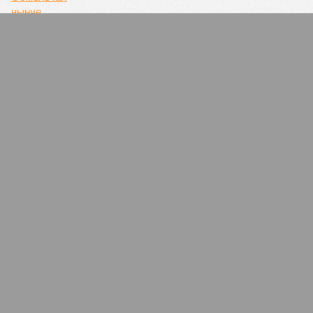
Главное о коронавирусе на 23 ноября
В России выявили 25 173 новых случая заражения
коронавирусом и 361 летальный исход
ПОПУЛЯРНОЕ