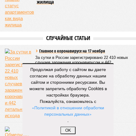
жилища
СЛУЧАЙНЫЕ СТАТЬИ
Главное о коронавирусе на 17 ноября
За сутки в России зарегистрировано 22 410 новых
случаев заражения коронавирусом и 442
летальных исхода
Продолжая работу с сайтом вы даете
согласие на обработку данных нашим
сайтом и сторонними ресурсами. Вы
можете запретить обработку Cookies в
настройках браузера.
Пожалуйста, ознакомьтесь с
«Политикой в отношении обработки
персональных данных»
.
Обмельчал нынче государев мужик...
OK