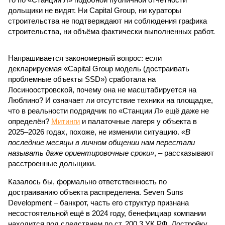
дольщики не видят. Ни Capital Group, ни кураторы
строительства не подтверждают ни соблюдения графика
строительства, ни объёма фактически выполненных работ.
Напрашивается закономерный вопрос: если
декларируемая «Capital Group модель (достраивать
проблемные объекты SSD») сработала на
Лосиноостровской, почему она не масштабируется на
Люблино? И означает ли отсутствие техники на площадке,
что в реальности подрядчик по «Станции Л» ещё даже не
определён?
Митинги
и палаточные лагеря у объекта в
2025–2026 годах, похоже, не изменили ситуацию.
«В
последние месяцы в личном общении нам перестали
называть даже ориентировочные сроки»
, – рассказывают
расстроенные дольщики.
Казалось бы, формально ответственность по
достраиванию объекта распределена. Seven Suns
Development – банкрот, часть его структур признана
несостоятельной ещё в 2024 году, бенефициар компании
находится под следствием по ст. 200.3 УК РФ. Достройку