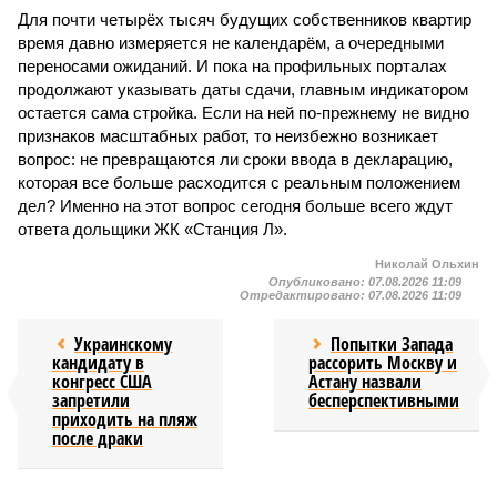
Для почти четырёх тысяч будущих собственников квартир
время давно измеряется не календарём, а очередными
переносами ожиданий. И пока на профильных порталах
продолжают указывать даты сдачи, главным индикатором
остается сама стройка. Если на ней по-прежнему не видно
признаков масштабных работ, то неизбежно возникает
вопрос: не превращаются ли сроки ввода в декларацию,
которая все больше расходится с реальным положением
дел? Именно на этот вопрос сегодня больше всего ждут
ответа дольщики ЖК «Станция Л».
Николай Ольхин
Опубликовано:
07.08.2026 11:09
Отредактировано:
07.08.2026 11:09
Украинскому
Попытки Запада
кандидату в
рассорить Москву и
конгресс США
Астану назвали
запретили
бесперспективными
приходить на пляж
после драки