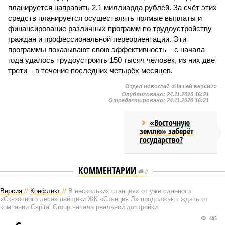
планируется направить 2,1 миллиарда рублей. За счёт этих
средств планируется осуществлять прямые выплаты и
финансирование различных программ по трудоустройству
граждан и профессиональной переориентации. Эти
программы показывают свою эффективность – с начала
года удалось трудоустроить 150 тысяч человек, из них две
трети – в течение последних четырёх месяцев.
Отдел новостей «Нашей версии»
Опубликовано:
24.11.2020 16:21
Отредактировано:
24.11.2020 16:21
«Восточную
землю» заберёт
государство?
КОММЕНТАРИИ
0
Версия
//
Конфликт
//
В нескольких станциях от уже сданного
«Сказочного леса» пайщики ЖК «Станция Л» продолжают ждать от
компании Capital Group начала реальной достройки
405