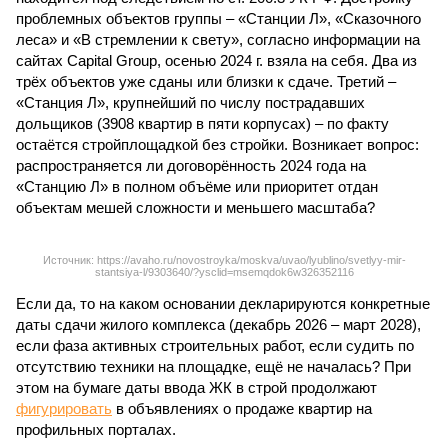
проблемных объектов группы – «Станции Л», «Сказочного
леса» и «В стремлении к свету», согласно информации на
сайтах Capital Group, осенью 2024 г. взяла на себя. Два из
трёх объектов уже сданы или близки к сдаче. Третий –
«Станция Л», крупнейший по числу пострадавших
дольщиков (3908 квартир в пяти корпусах) – по факту
остаётся стройплощадкой без стройки. Возникает вопрос:
распространяется ли договорённость 2024 года на
«Станцию Л» в полном объёме или приоритет отдан
объектам мешей сложности и меньшего масштаба?
Источник: https://avaho.ru/novostroyka/moskva/uvao/lyublino/svetlyy-mir-
stantsiya-l/9303640/?ysclid=msemqdok6w326352116
Если да, то на каком основании декларируются конкретные
даты сдачи жилого комплекса (декабрь 2026 – март 2028),
если фаза активных строительных работ, если судить по
отсутствию техники на площадке, ещё не началась? При
этом на бумаге даты ввода ЖК в строй продолжают
фигурировать
в объявлениях о продаже квартир на
профильных порталах.