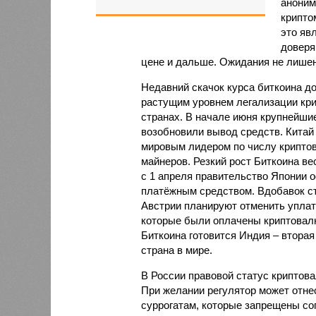
аноним
крипто
это яв
доверя
цене и дальше. Ожидания не лише
Недавний скачок курса биткоина д
растущим уровнем легализации кр
странах. В начале июня крупнейши
возобновили вывод средств. Китай
мировым лидером по числу крипто
майнеров. Резкий рост Биткоина ве
с 1 апреля правительство Японии 
платёжным средством. Вдобавок ст
Австрии планируют отменить уплату
которые были оплачены криптовалю
Биткоина готовится Индия – вторая
страна в мире.
В России правовой статус криптова
При желании регулятор может отне
суррогатам, которые запрещены со