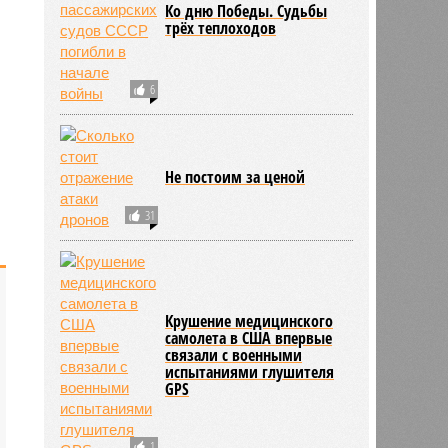
Ко дню Победы. Судьбы
трёх теплоходов
6
Не постоим за ценой
31
Крушение медицинского
самолета в США впервые
связали с военными
испытаниями глушителя
GPS