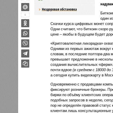
надуваю
Нездоровая обстановка
Биткои
6
один и
Скачки курса цифровых монет соп
Одни считают, что биткоин скоро р
цене – якобы в будущем будет дор
«Криптовалютная лихорадка» охвати
Одними из первых ажиотаж вокруг 
словам, в последние полтора-два 
превышает предложение в нескольк
создания вычислительных «ферм».
почти вдвое
(в среднем с 18000 до 
а сегодня купить видеокарту в Мос
Одновременно с продавцами компь
фиксируют розничные брокеры. Пре
биржи по объёму клиентских операц
подобных запросов в неделю, сегод
пор не определён правовой статус
клиентам лишь консультационные у