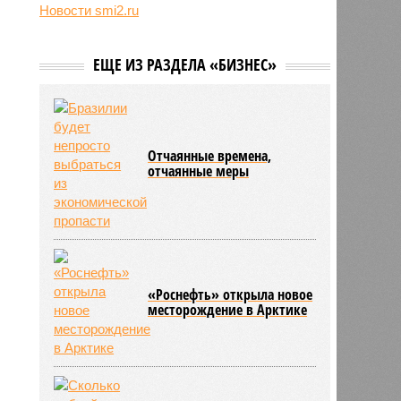
экономики Финляндии
Новости smi2.ru
13:44
Минобрнауки осенью примет
решение о правилах приёма на
платные места в вузах
ЕЩЕ ИЗ РАЗДЕЛА «БИЗНЕС»
13:37
Трамп назвал своего наследника
на посту президента США
Отчаянные времена,
отчаянные меры
«Роснефть» открыла новое
месторождение в Арктике