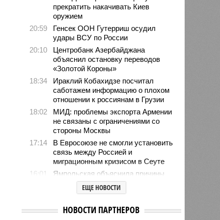
прекратить накачивать Киев
оружием
20:59
Генсек ООН Гутерриш осудил
удары ВСУ по России
20:10
Центробанк Азербайджана
объяснил остановку переводов
«Золотой Короны»
18:34
Ираклий Кобахидзе посчитал
саботажем информацию о плохом
отношении к россиянам в Грузии
18:02
МИД: проблемы экспорта Армении
не связаны с ограничениями со
стороны Москвы
17:14
В Евросоюзе не смогли установить
связь между Россией и
миграционным кризисом в Сеуте
16:01
Ямпольская объяснила причины
проблем с поступлением в
ЕЩЕ НОВОСТИ
ведущие вузы страны
15:23
Euractiv: закрытие границы с
НОВОСТИ ПАРТНЕРОВ
Россией спровоцировало спад