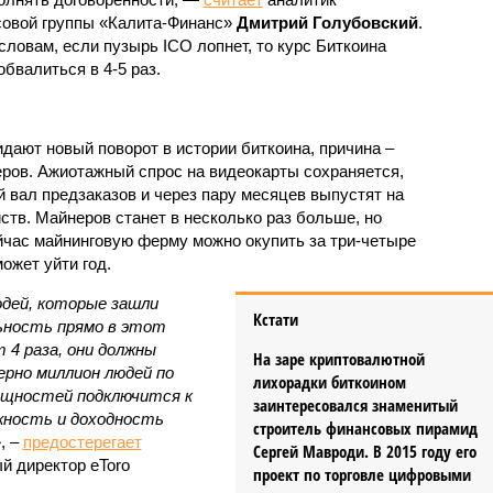
овой группы «Калита-Финанс»
Дмитрий Голубовский
.
 словам, если пузырь ICO лопнет, то курс Биткоина
обвалиться в 4-5 раз.
дают новый поворот в истории биткоина, причина –
ров. Ажиотажный спрос на видеокарты сохраняется,
 вал предзаказов и через пару месяцев выпустят на
йств. Майнеров станет в несколько раз больше, но
ейчас майнинговую ферму можно окупить за три-четыре
может уйти год.
дей, которые зашли
Кстати
ьность прямо в этот
4 раза, они должны
На заре криптовалютной
ерно миллион людей по
лихорадки биткоином
мощностей подключится к
заинтересовался знаменитый
жность и доходность
строитель финансовых пирамид
»
, –
предостерегает
Сергей Мавроди. В 2015 году его
ый директор eToro
проект по торговле цифровыми