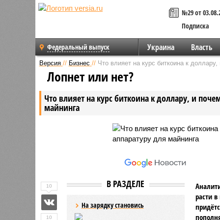
№29 от 03.08.
Подписка
Украина
Власть
Федеральный выпуск
Версия
//
Бизнес
//
Что влияет на курс биткоина к доллару,
Лопнет или нет?
Что влияет на курс биткоина к доллару, и поче
майнинга
В РАЗДЕЛЕ
Аналити
10
расти в
На зарядку становись
придётс
пополня
10