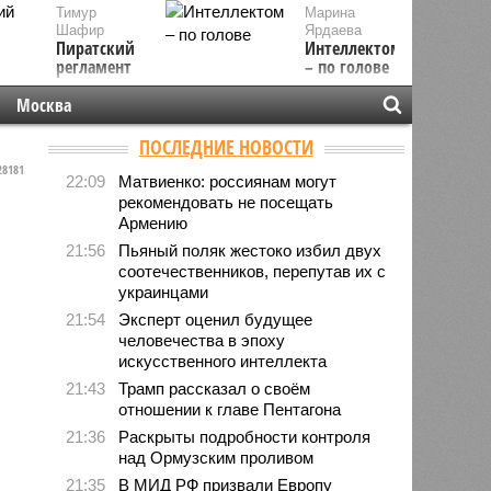
Тимур
Марина
Шафир
Ярдаева
Пиратский
Интеллектом
регламент
– по голове
Москва
ПОСЛЕДНИЕ НОВОСТИ
8181
22:09
Матвиенко: россиянам могут
рекомендовать не посещать
Армению
21:56
Пьяный поляк жестоко избил двух
соотечественников, перепутав их с
украинцами
21:54
Эксперт оценил будущее
человечества в эпоху
искусственного интеллекта
21:43
Трамп рассказал о своём
отношении к главе Пентагона
21:36
Раскрыты подробности контроля
над Ормузским проливом
21:35
В МИД РФ призвали Европу