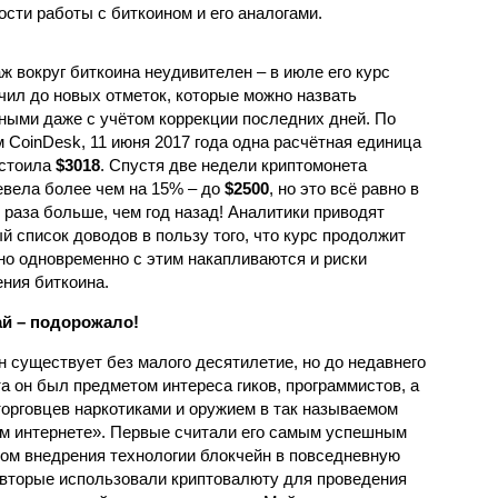
ости работы с биткоином и его аналогами.
ж вокруг биткоина неудивителен – в июле его курс
чил до новых отметок, которые можно назвать
ными даже с учётом коррекции последних дней. По
 CoinDesk, 11 июня 2017 года одна расчётная единица
 стоила
$3018
. Спустя две недели криптомонета
вела более чем на 15% – до
$2500
, но это всё равно в
 раза больше, чем год назад! Аналитики приводят
й список доводов в пользу того, что курс продолжит
 но одновременно с этим накапливаются и риски
ния биткоина.
й – подорожало!
н существует без малого десятилетие, но до недавнего
а он был предметом интереса гиков, программистов, а
торговцев наркотиками и оружием в так называемом
м интернете». Первые считали его самым успешным
ом внедрения технологии блокчейн в повседневную
 вторые использовали криптовалюту для проведения