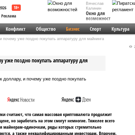
Вячеслав
2026
Калинин
Окно для
Реклама
возможностей
Конфликт
Общество
Бизнес
Спорт
Культура
 и почему уже поздно покупать аппаратуру для майнинга
2
му уже поздно покупать аппаратуру для
ки считают, что самая массовая криптовалюта продолжит
 цене, но заработать на этом смогут немногие. Тяжелее всего
я майнерам-одиночкам, ряды которых стремительно
ются, а также неквалифицированным инвесторам. Впрочем,