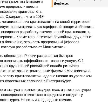
отели запретить Биткоин и
Донбассе.
аже предлагали ввести
ользование криптовалюты.
ь. Ожидается, что в 2018-
, легализовавших криптовалюты на своей территории.
едует рассматривать как «цифровой товар» и обложить
анонсировал разработку отечественной криптовалюты,
ировать. Кроме того, в течение ближайших двух лет в
в о блокчейне, это часть программы «Цифровая
, которую разрабатывают Минкомсвязи.
ает, общество в России развивается быстрее
но оплачивать оффлайновые товары и услуги. С 1
начнёт крупнейший российский онлайн-ритейлер
тают некоторые строительные фирмы в Московской и
ь оплату криптовалютой недавно начали на уральском
 из «массажных салонов» в Екатеринбурге.
го статуса в разных государствах, а также растущее
 повседневного платёжного средства и создают у
осте курса. Но есть и «подводные камни».