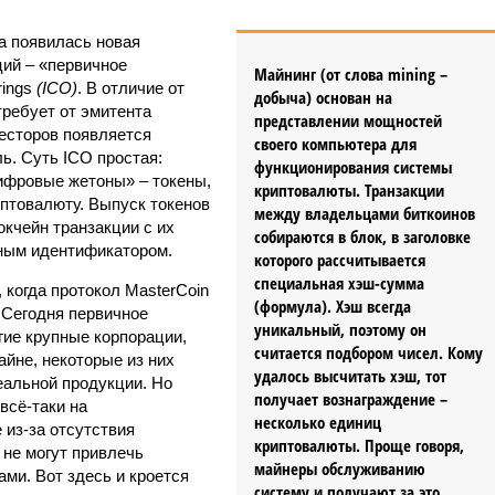
а появилась новая
ий – «первичное
Майнинг (от слова mining –
rings
(ICO)
. В отличие от
добыча) основан на
требует от эмитента
представлении мощностей
весторов появляется
своего компьютера для
ь. Суть ICO простая:
функционирования системы
цифровые жетоны» – токены,
криптовалюты. Транзакции
иптовалюту. Выпуск токенов
между владельцами биткоинов
кчейн транзакции с их
собираются в блок, в заголовке
ьным идентификатором.
которого рассчитывается
специальная хэш-сумма
 когда протокол MasterCoin
(формула). Хэш всегда
Сегодня первичное
уникальный, поэтому он
ие крупные корпорации,
считается подбором чисел. Кому
йне, некоторые из них
удалось высчитать хэш, тот
еальной продукции. Но
получает вознаграждение –
всё-таки на
несколько единиц
 из-за отсутствия
криптовалюты. Проще говоря,
 не могут привлечь
майнеры обслуживанию
ми. Вот здесь и кроется
систему и получают за это