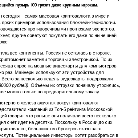
щийся пузырь ICO грозит даже крупным игрокам.
н сегодня – самая массовая криптовалюта в мире и
з ярких примеров использования блокчейн-технологий.
ровождаются противоречивыми прогнозами экспертов.
ухнет, другие советуют покупать его даже по нынешней
оже.
ла все континенты, Россия не осталась в стороне.
криптомонет заметили торговцы электроникой. По их
месяца спрос на мощные видеокарты для компьютеров
о раз. Майнеры используют эти устройства для
 Всего за несколько недель видеокарты подорожали
30000 рублей)
. Объёмы их отгрузки поначалу утроились,
кве можно только по предварительному заказу.
ютерного железа ажиотаж вокруг криптовалют
дставители компаний из Топ-5 рейтинга Московской
ий говорят, что раньше они получали всего несколько
ня счёт идет на десятки. Поскольку в России до сих
 криптовалют, большинство брокеров оказывают
слуги. Потенциальные инвесторы хотят разобраться в