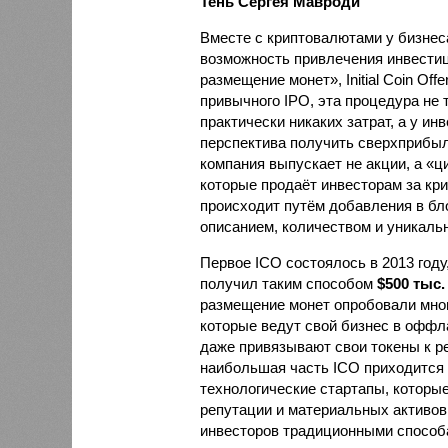
Тень Сергея Мавроди
Вместе с криптовалютами у бизнес
возможность привлечения инвестиц
размещение монет», Initial Coin Offe
привычного IPO, эта процедура не 
практически никаких затрат, а у ин
перспектива получить сверхприбыл
компания выпускает не акции, а «
которые продаёт инвесторам за кр
происходит путём добавления в бло
описанием, количеством и уникал
Первое ICO состоялось в 2013 году,
получил таким способом
$500 тыс.
размещение монет опробовали мног
которые ведут свой бизнес в оффла
даже привязывают свои токены к р
наибольшая часть ICO приходится 
технологические стартапы, которые
репутации и материальных активов
инвесторов традиционными способа