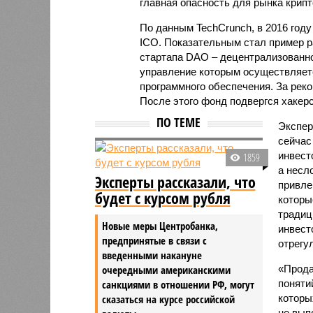
главная опасность для рынка крипт
По данным TechCrunch, в 2016 году
ICO. Показательным стал пример 
стартапа DAO – децентрализованно
управление которым осуществляет
программного обеспечения. За рек
После этого фонд подвергся хакерс
ПО ТЕМЕ
Экспер
сейчас
инвест
1859
а несл
Эксперты рассказали, что
привле
будет с курсом рубля
которы
традиц
Новые меры Центробанка,
инвест
предпринятые в связи с
отрегу
введенными накануне
очередными американскими
«Прода
санкциями в отношении РФ, могут
поняти
сказаться на курсе российской
которы
не вып