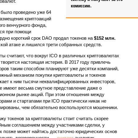
овалют.
комиссию.
 было проведено уже 64
размещения криптоакций
го венчурного фонда,
ся при помощи
ордно короткий срок DAO продал токенов на
$152 млн.
кой атаке и лишился трети собранных средств.
ты считают, что вокруг ICO в различных криптовалютах
 творится настоящая истерия. В 2017 году привлечь
оров таким способом планируют уже десятки компаний,
ожный механизм покупки криптовалюты и токенов
кает к ним тысячи неквалифицированных инвесторов,
е имеют весьма смутное представление даже о
ионном рынке акций. При этом отношения между
орами и стартапами при ICO практически никак не
лированы, чем обязательно воспользуются мошенники.
жу токенов за криптовалюты стоит считать скорее
йным соглашением между участниками сделки, у
х позже может найтись достаточно юридических основ
олнять договоренности, —
считает
аналитик