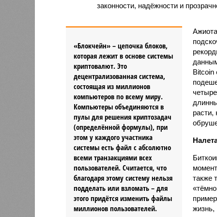
законности, надёжности и прозрачн
Ажиота
подско
«Блокчейн» – цепочка блоков,
рекорд
которая лежит в основе системы
данным
криптовалют. Это
Bitcoin
децентрализованная система,
подеше
состоящая из миллионов
четыре
компьютеров по всему миру.
длинны
Компьютеры объединяются в
расти,
пулы для решения криптозадач
обруше
(определённой формулы), при
этом у каждого участника
Налета
системы есть файл с абсолютно
всеми транзакциями всех
Биткои
пользователей. Считается, что
момент
благодаря этому систему нельзя
также 
подделать или взломать – для
«тёмно
этого придётся изменить файлы
пример
миллионов пользователей.
жизнь,