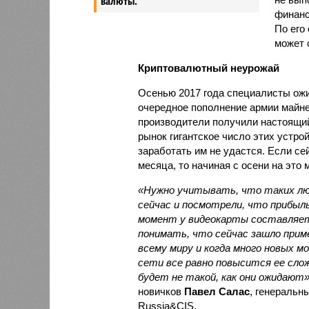
валюты.
финанс
По его
может 
Криптовалютный неурожай
Осенью 2017 года специалисты ожи
очередное пополнение армии майне
производители получили настоящий
рынок гигантское число этих устро
заработать им не удастся. Если с
месяца, то начиная с осени на это 
«Нужно учитывать, что таких лю
сейчас и посмотрели, что прибыл
момент у видеокарты составляет 
понимать, что сейчас зашло прим
всему миру и когда много новых 
сети все равно повысится ее сло
будет не такой, как они ожидают
новичков
Павел Салас
, генеральн
Russia&CIS.