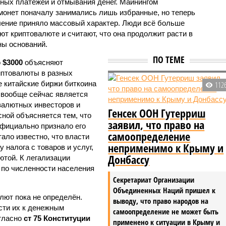
ных платежей и отмывания денег. Майнингом
монет поначалу занимались лишь избранные, но теперь
ление приняло массовый характер. Люди всё больше
ют криптовалюте и считают, что она продолжит расти в
ны оснований.
ПО ТЕМЕ
о
$3000
объясняют
иптовалюты в разных
е китайские биржи биткоина
112
 вообще сейчас является
валютных инвесторов и
Генсек ООН Гутерриш
сной объясняется тем, что
заявил, что право на
официально признало его
самоопределение
ало известно, что власти
неприменимо к Крыму и
 налога с товаров и услуг,
Донбассу
той. К легализации
 по численности населения
Секретариат Организации
Объединенных Наций пришел к
лют пока не определён.
выводу, что право народов на
сти их к денежным
самоопределение не может быть
гласно
ст 75 Конституции
применено к ситуации в Крыму и