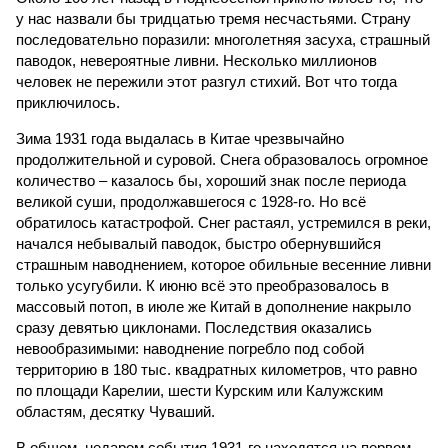
у нас назвали бы тридцатью тремя несчастьями. Страну
последовательно поразили: многолетняя засуха, страшный
паводок, невероятные ливни. Несколько миллионов
человек не пережили этот разгул стихий. Вот что тогда
приключилось.
Зима 1931 года выдалась в Китае чрезвычайно
продолжительной и суровой. Снега образовалось огромное
количество – казалось бы, хороший знак после периода
великой суши, продолжавшегося с 1928-го. Но всё
обратилось катастрофой. Снег растаял, устремился в реки,
начался небывалый паводок, быстро обернувшийся
страшным наводнением, которое обильные весенние ливни
только усугубили. К июню всё это преобразовалось в
массовый потоп, в июле же Китай в дополнение накрыло
сразу девятью циклонами. Последствия оказались
невообразимыми: наводнение погребло под собой
территорию в 180 тыс. квадратных километров, что равно
по площади Карелии, шести Курским или Калужским
областям, десятку Чуваший.
В общем, недаром события 1931-го находятся на первом