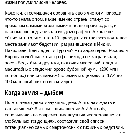
жизни полумиллиона человек.
Кажется, стремящаяся сохранить свою чистоту природа
что-то знала о том, какие именно страны станут со
временем самыми «грязными» в плане производств, и
планомерно подтачивала их демографию. А как ещё
объяснить то, что в топ-10 природных катастроф почти все
места занимают бедствия, разразившиеся в Индии,
Пакистане, Бангладеш и Турции? Что характерно, Россию и
Европу подобные катастрофы никогда не затрагивали,
здесь беды были другими, включая массовый голод и
масштабные эпидемии вроде бубонной чумы (200 млн
погибших) или «испанки» (по разным оценкам, от 17,4 до
100 млн погибших во всём мире).
Когда земля – дыбом
Но это дела давно минувших дней. А что нам ждать в
дальнейшем? Авторы энциклопедии A-Z Animals,
основываясь на современных научных исследованиях и
глобальных тенденциях, составили свой список
потенциально самых смертоносных стихийных бедствий,