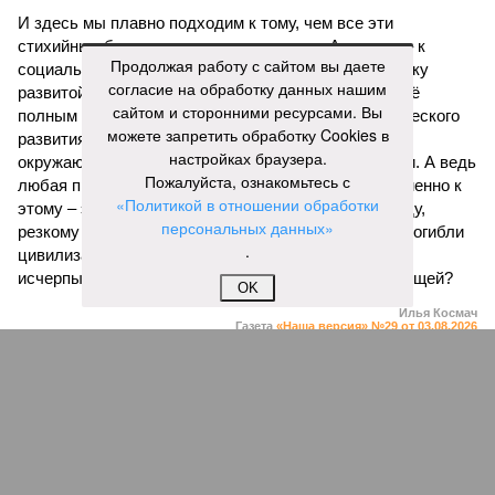
И здесь мы плавно подходим к тому, чем все эти
стихийные бедствия могут закончиться. А именно – к
Продолжая работу с сайтом вы даете
социальному коллапсу, то есть фактическому упадку
согласие на обработку данных нашим
развитой цивилизации, зачастую с последующим её
сайтом и сторонними ресурсами. Вы
полным уничтожением. Среди причин такого трагического
можете запретить обработку Cookies в
развития событий учёные называют деградацию
настройках браузера.
окружающей среды, истощение ресурсов и болезни. А ведь
Пожалуйста, ознакомьтесь с
любая природная катастрофа непременно ведёт именно к
«Политикой в отношении обработки
этому – экономическому кризису, эпидемиям, голоду,
персональных данных»
резкому сокращению численности населения. Так погибли
.
цивилизации шумеров, майя, кхмеров – список не
исчерпывающий. Какая цивилизация будет следующей?
OK
Илья Космач
Газета
«Наша версия» №29 от 03.08.2026
Опубликовано:
05.08.2026 13:00
Отредактировано:
05.08.2026 13:00
Возраст
Инфантино
бессмертия
отступил и объявил
об отказе ФИФА от
продажи доли прав
на чемпионат мира