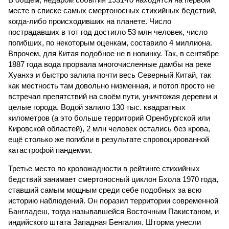
месте в списке самых смертоносных стихийных бедствий,
когда-либо происходивших на планете. Число
пострадавших в тот год достигло 53 млн человек, число
погибших, по некоторым оценкам, составило 4 миллиона.
Впрочем, для Китая подобное не в новинку. Так, в сентябре
1887 года вода прорвала многочисленные дамбы на реке
Хуанхэ и быстро залила почти весь Северный Китай, так
как местность там довольно низменная, и потоп просто не
встречал препятствий на своём пути, уничтожая деревни и
целые города. Водой залило 130 тыс. квадратных
километров (а это больше территорий Оренбургской или
Кировской областей), 2 млн человек остались без крова,
ещё столько же погибли в результате спровоцированной
катастрофой пандемии.
Третье место по кровожадности в рейтинге стихийных
бедствий занимает смертоносный циклон Бхола 1970 года,
ставший самым мощным среди себе подобных за всю
историю наблюдений. Он поразил территории современной
Бангладеш, тогда называвшейся Восточным Пакистаном, и
индийского штата Западная Бенгалия. Шторма унесли