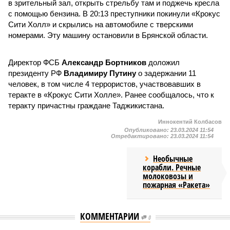
в зрительный зал, открыть стрельбу там и поджечь кресла
с помощью бензина. В 20:13 преступники покинули «Крокус
Сити Холл» и скрылись на автомобиле с тверскими
номерами. Эту машину остановили в Брянской области.
Директор ФСБ
Александр Бортников
доложил
президенту РФ
Владимиру Путину
о задержании 11
человек, в том числе 4 террористов, участвовавших в
теракте в «Крокус Сити Холле». Ранее сообщалось, что к
теракту причастны граждане Таджикистана.
Иннокентий Колбасов
Опубликовано:
23.03.2024 11:54
Отредактировано:
23.03.2024 11:54
Необычные
корабли. Речные
молоковозы и
пожарная «Ракета»
КОММЕНТАРИИ
0