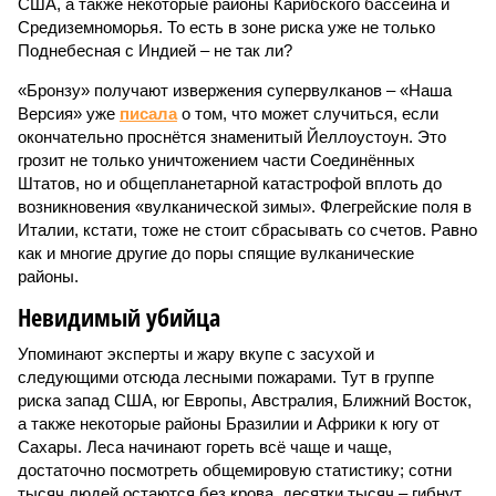
США, а также некоторые районы Карибского бассейна и
Средиземноморья. То есть в зоне риска уже не только
Поднебесная с Индией – не так ли?
«Бронзу» получают извержения супервулканов – «Наша
Версия» уже
писала
о том, что может случиться, если
окончательно проснётся знаменитый Йеллоустоун. Это
грозит не только уничтожением части Соединённых
Штатов, но и общепланетарной катастрофой вплоть до
возникновения «вулканической зимы». Флегрейские поля в
Италии, кстати, тоже не стоит сбрасывать со счетов. Равно
как и многие другие до поры спящие вулканические
районы.
Невидимый убийца
Упоминают эксперты и жару вкупе с засухой и
следующими отсюда лесными пожарами. Тут в группе
риска запад США, юг Европы, Австралия, Ближний Восток,
а также некоторые районы Бразилии и Африки к югу от
Сахары. Леса начинают гореть всё чаще и чаще,
достаточно посмотреть общемировую статистику; сотни
тысяч людей остаются без крова, десятки тысяч – гибнут.