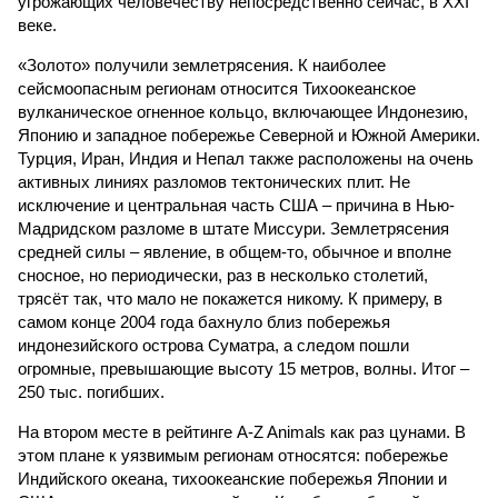
угрожающих человечеству непосредственно сейчас, в XXI
веке.
«Золото» получили землетрясения. К наиболее
сейсмоопасным регионам относится Тихоокеанское
вулканическое огненное кольцо, включающее Индонезию,
Японию и западное побережье Северной и Южной Америки.
Турция, Иран, Индия и Непал также расположены на очень
активных линиях разломов тектонических плит. Не
исключение и центральная часть США – причина в Нью-
Мадридском разломе в штате Миссури. Землетрясения
средней силы – явление, в общем-то, обычное и вполне
сносное, но периодически, раз в несколько столетий,
трясёт так, что мало не покажется никому. К примеру, в
самом конце 2004 года бахнуло близ побережья
индонезийского острова Суматра, а следом пошли
огромные, превышающие высоту 15 метров, волны. Итог –
250 тыс. погибших.
На втором месте в рейтинге A-Z Animals как раз цунами. В
этом плане к уязвимым регионам относятся: побережье
Индийского океана, тихо­океанские побережья Японии и