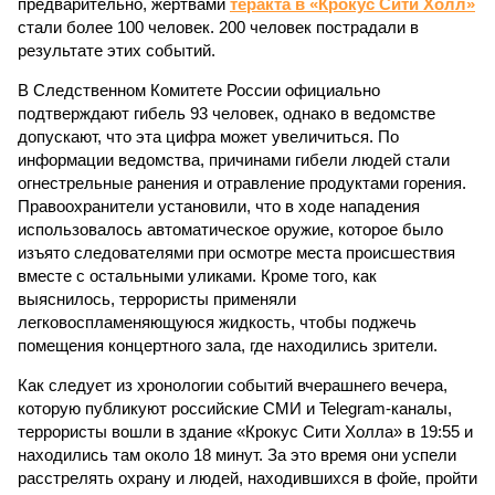
предварительно, жертвами
теракта в «Крокус Сити Холл»
стали более 100 человек. 200 человек пострадали в
результате этих событий.
В Следственном Комитете России официально
подтверждают гибель 93 человек, однако в ведомстве
допускают, что эта цифра может увеличиться. По
информации ведомства, причинами гибели людей стали
огнестрельные ранения и отравление продуктами горения.
Правоохранители установили, что в ходе нападения
использовалось автоматическое оружие, которое было
изъято следователями при осмотре места происшествия
вместе с остальными уликами. Кроме того, как
выяснилось, террористы применяли
легковоспламеняющуюся жидкость, чтобы поджечь
помещения концертного зала, где находились зрители.
Как следует из хронологии событий вчерашнего вечера,
которую публикуют российские СМИ и Telegram-каналы,
террористы вошли в здание «Крокус Сити Холла» в 19:55 и
находились там около 18 минут. За это время они успели
расстрелять охрану и людей, находившихся в фойе, пройти