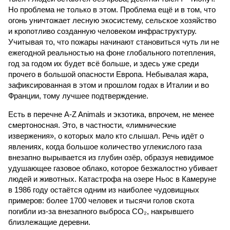
Но проблема не только в этом. Проблема ещё и в том, что
огонь уничтожает лесную экосистему, сельское хозяйство
и кропотливо созданную человеком инфраструктуру.
Учитывая то, что пожары начинают становиться чуть ли не
ежегодной реальностью на фоне глобального потепления,
год за годом их будет всё больше, и здесь уже среди
прочего в большой опасности Европа. Небывалая жара,
зафиксированная в этом и прошлом годах в Италии и во
Франции, тому лучшее подтверждение.
Есть в перечне A-Z Animals и экзотика, впрочем, не менее
смертоносная. Это, в частности, «лимнические
извержения», о которых мало кто слышал. Речь идёт о
явлениях, когда большое количество углекислого газа
внезапно вырывается из глубин озёр, образуя невидимое
удушающее газовое облако, которое безжалостно убивает
людей и животных. Катастрофа на озере Ньос в Камеруне
в 1986 году остаётся одним из наиболее чудовищных
примеров: более 1700 человек и тысячи голов скота
погибли из-за внезапного выброса CO₂, накрывшего
близлежащие деревни.