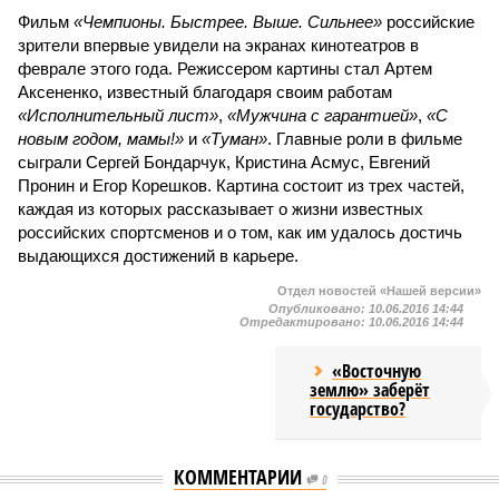
Фильм
«Чемпионы. Быстрее. Выше. Сильнее»
российские
зрители впервые увидели на экранах кинотеатров в
феврале этого года. Режиссером картины стал Артем
Аксененко, известный благодаря своим работам
«Исполнительный лист»
,
«Мужчина с гарантией»
,
«С
новым годом, мамы!»
и
«Туман»
. Главные роли в фильме
сыграли Сергей Бондарчук, Кристина Асмус, Евгений
Пронин и Егор Корешков. Картина состоит из трех частей,
каждая из которых рассказывает о жизни известных
российских спортсменов и о том, как им удалось достичь
выдающихся достижений в карьере.
Отдел новостей «Нашей версии»
Опубликовано:
10.06.2016 14:44
Отредактировано:
10.06.2016 14:44
«Восточную
землю» заберёт
государство?
КОММЕНТАРИИ
0