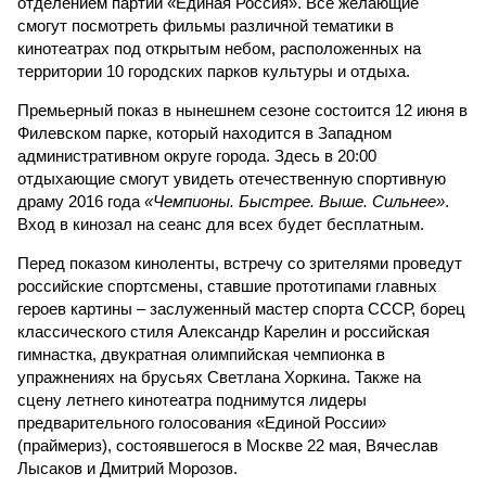
отделением партии «Единая Россия». Все желающие
смогут посмотреть фильмы различной тематики в
кинотеатрах под открытым небом, расположенных на
территории 10 городских парков культуры и отдыха.
Премьерный показ в нынешнем сезоне состоится 12 июня в
Филевском парке, который находится в Западном
административном округе города. Здесь в 20:00
отдыхающие смогут увидеть отечественную спортивную
драму 2016 года
«Чемпионы. Быстрее. Выше. Сильнее»
.
Вход в кинозал на сеанс для всех будет бесплатным.
Перед показом киноленты, встречу со зрителями проведут
российские спортсмены, ставшие прототипами главных
героев картины – заслуженный мастер спорта СССР, борец
классического стиля Александр Карелин и российская
гимнастка, двукратная олимпийская чемпионка в
упражнениях на брусьях Светлана Хоркина. Также на
сцену летнего кинотеатра поднимутся лидеры
предварительного голосования «Единой России»
(праймериз), состоявшегося в Москве 22 мая, Вячеслав
Лысаков и Дмитрий Морозов.