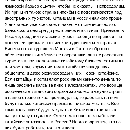
языковой барьер ощутим, чтобы не сказать – непреодолим.
Их принцип таков: страна нипочём не подстраивается под
иностранных туристов. Китайцам в России намного проще.
У них здесь уже всё своё, и давно – от специфического
банковского сектора до ресторанов и гостиниц. Приезжая в
Россию, средний китайский турист вообще не приносит ни
малейшей прибыли российской туристической отрасли.
Билеты на экскурсию из Москвы в Питер и обратно
обеспечивают китайские же посредники, они же расселяют
туристов в принадлежащие китайскому бизнесу гостиницы
или хостелы, кормят их там в китайских заведениях
общепита, и даже экскурсоводы у них – свои, китайские.
Если китайцы и оставляют россиянам какие-то деньги, то
лишь рассчитываясь за пиво в алкомаркетах. Это вообще
особенность китайского образа жизни: если чжунго строят
в вашей стране некое производство, то работать на нём
будут только китайские граждане, никаких местных. Все
комплектующие будут закупать в Китае и поставлять в
вашу страну оттуда же. Отчего массово не заработали
китайские автозаводы в России? Не договорились, кто на
них будет работать, только и всего.