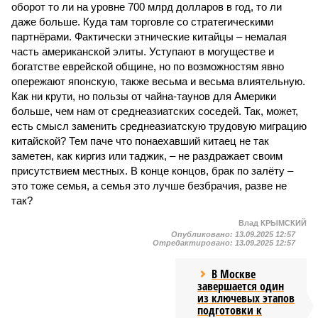
оборот то ли на уровне 700 млрд долларов в год, то ли
даже больше. Куда там торговле со стратегическими
партнёрами. Фактически этнические китайцы – немалая
часть американской элиты. Уступают в могуществе и
богатстве еврейской общине, но по возможностям явно
опережают японскую, также весьма и весьма влиятельную.
Как ни крути, но пользы от чайна-таунов для Америки
больше, чем нам от среднеазиатских соседей. Так, может,
есть смысл заменить среднеазиатскую трудовую миграцию
китайской? Тем паче что понаехавший китаец не так
заметен, как киргиз или таджик, – не раздражает своим
присутствием местных. В конце концов, брак по залёту –
это тоже семья, а семья это лучше безбрачия, разве не
так?
Влад КРЫМСКИЙ
Опубликовано:
13.09.2025 12:57
Отредактировано:
13.09.2025 12:57
В Москве
завершается один
из ключевых этапов
подготовки к