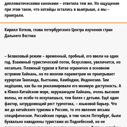
дипломатическими канонами – ответила тем же. Но ощущение
при этом такое, что китайцы остались в выигрыше, а мы –
проиграли.
Кирилл Котков, глава петербургского Центра изучения стран
Дальнего Востока
– Безвизовый режим – временный, пробный, его ввели на один
год. Взаимный туристический поток, безусловно, увеличится, но
несильно. Пляжный туризм в Китае ограничен в основном
островом Хайнань, но по многим параметрам он проигрывает
курортам Таиланда, Вьетнама, Камбоджи, Индонезии. Там
недёшево, как бы ни рекламировали его мнимую доступность. А
в Южно-Китайском море, окружающем Хайнань, очень высокие
волны, не особо-то искупаешься, тем более с детьми. Ещё один
фактор, затрудняющий рост турпотока, – языковой барьер. Что
же до китайского туризма в Россию, то это явление весьма
специфическое. Российские города, в том числе Петербург, были
буквально наводнены туристами из Поднебесной, но не