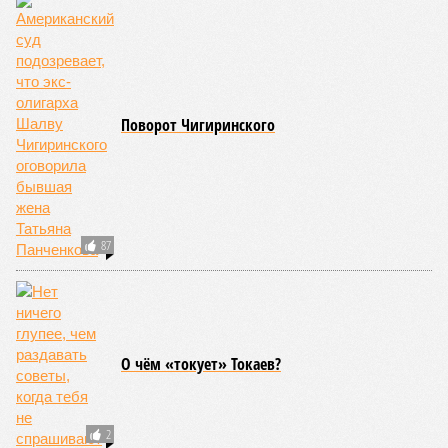
Последние времена
1
Поворот Чигиринского
87