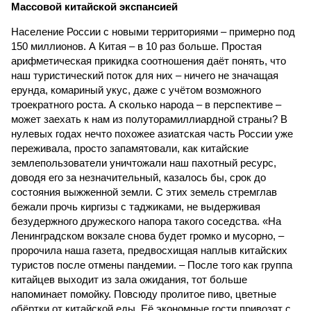
Массовой китайской экспансией
Население России с новыми территориями – примерно под
150 миллионов. А Китая – в 10 раз больше. Простая
арифметическая прикидка соотношения даёт понять, что
наш туристический поток для них – ничего не значащая
ерунда, комариный укус, даже с учётом возможного
троекратного роста. А сколько народа – в перспективе –
может заехать к нам из полуторамиллиардной страны? В
нулевых годах нечто похожее азиатская часть России уже
переживала, просто запамятовали, как китайские
землепользователи уничтожали наш пахотный ресурс,
доводя его за незначительный, казалось бы, срок до
состояния выжженной земли. С этих земель стремглав
бежали прочь киргизы с таджиками, не выдерживая
безудержного дружеского напора такого соседства. «На
Ленинградском вокзале снова будет громко и мусорно, –
пророчила наша газета, предвосхищая наплыв китайских
туристов после отмены пандемии. – После того как группа
китайцев выходит из зала ожидания, тот больше
напоминает помойку. Повсюду пролитое пиво, цветные
обёртки от китайской еды. Её экономные гости привозят с