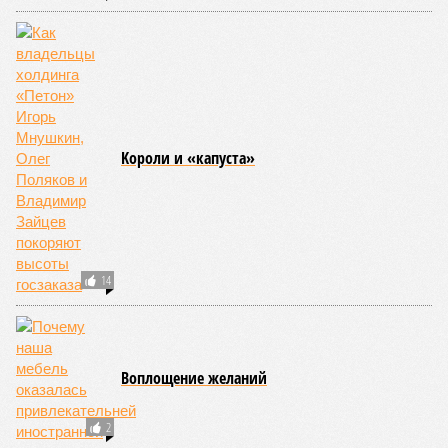
О чём «токует» Токаев?
2
Kороли и «капуста»