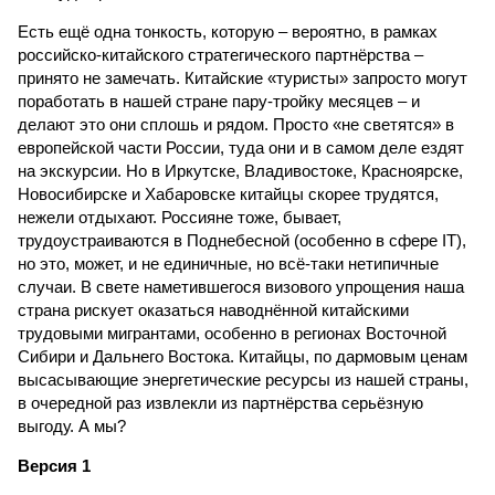
Есть ещё одна тонкость, которую – вероятно, в рамках
российско-китайского стратегического партнёрства –
принято не замечать. Китайские «туристы» запросто могут
поработать в нашей стране пару-тройку месяцев – и
делают это они сплошь и рядом. Просто «не светятся» в
европейской части России, туда они и в самом деле ездят
на экскурсии. Но в Иркутске, Владивостоке, Красноярске,
Новосибирске и Хабаровске китайцы скорее трудятся,
нежели отдыхают. Россияне тоже, бывает,
трудоустраиваются в Поднебесной (особенно в сфере IT),
но это, может, и не единичные, но всё-таки нетипичные
случаи. В свете наметившегося визового упрощения наша
страна рискует оказаться наводнённой китайскими
трудовыми мигрантами, особенно в регионах Восточной
Сибири и Дальнего Востока. Китайцы, по дармовым ценам
высасывающие энергетические ресурсы из нашей страны,
в очередной раз извлекли из партнёрства серьёзную
выгоду. А мы?
Версия 1