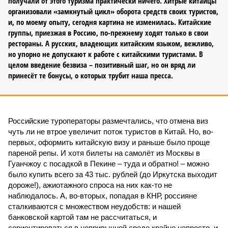
получали от этого туризма практически ничего. Хитрые китайцы
организовали «замкнутый цикл» оборота средств своих туристов,
и, по моему опыту, сегодня картина не изменилась. Китайские
группы, приезжая в Россию, по-прежнему ходят только в свои
рестораны. А русских, владеющих китайским языком, вежливо,
но упорно не допускают к работе с китайскими туристами. В
целом введение безвиза – позитивный шаг, но он вряд ли
принесёт те бонусы, о которых трубит наша пресса.
Российские туроператоры размечтались, что отмена виз
чуть ли не втрое увеличит поток туристов в Китай. Но, во-
первых, оформить китайскую визу и раньше было проще
пареной репы. И хотя билеты на самолёт из Москвы в
Гуанчжоу с посадкой в Пекине – туда и обратно! – можно
было купить всего за 43 тыс. рублей (до Иркутска выходит
дороже!), ажиотажного спроса на них как-то не
наблюдалось. А, во-вторых, попадая в КНР, россияне
сталкиваются с множеством неудобств: и нашей
банковской картой там не рассчитаться, и
сориентироваться в непривычной среде крайне непросто, и