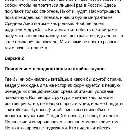
собой, чтобы не тратиться лишний раз в России. Здесь
покупают только спиртное. Пьют и чудят. Насмотришься,
пока дожидаешься поезда, и наши бухие мигранты из
Средней Азии потом – как родные. Вообще, всем
радетелям дружбы с Китаем стоит побыть с китайцами
пару часов в одном замкнутом пространстве, идеально – в
зале ожидания на вокзале. Мы с ними не просто разные,
мы с разных планет».
Версия 2
Появлением неподконтрольных чайна-таунов
Где бы ни обживались китайцы, в какой бы другой стране,
везде у них одна и та же история: формируется в первую
очередь их специфическая среда обитания, условный
чайна-таун. Вся инфраструктура – китайская, банки и
ростовщичество, не говоря о проституции, и даже бандиты
– китайские. Чужаков (читай – местных) нипочём не
допустят к участию. С одной стороны, не так уж и плохо.
Полностью изолированная от внешнего мира экосистема.
Не то что киргизы с таджиками. Кто видел китайских