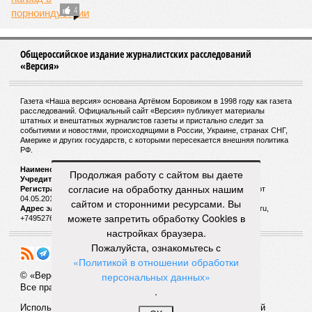
Комсомолка взяла Порно Оскар – 2015
4
Продолжая работу с сайтом вы даете
Общероссийское издание журналистских расследований
«Версия»
согласие на обработку данных нашим
сайтом и сторонними ресурсами. Вы
можете запретить обработку Cookies в
Газета «Наша версия» основана Артёмом Боровиком в 1998 году как газета
настройках браузера.
расследований. Официальный сайт «Версия» публикует материалы
штатных и внештатных журналистов газеты и пристально следит за
Пожалуйста, ознакомьтесь с
событиями и новостями, происходящими в России, Украине, странах СНГ,
«Политикой в отношении обработки
Америке и других государств, с которыми пересекается внешняя политика
РФ.
персональных данных»
.
Наименование:
Cетевое издание «Версия»
Учредитель:
ООО «Версия»,
Главный редактор:
Горевой Р. Г.
Регистрационный номер Роскомнадзора:
ЭЛ № ФС 77 - 72681 от