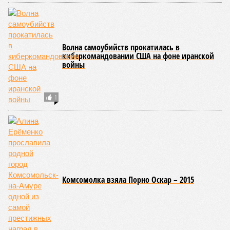
14
Воплощение желаний
2
Волна самоубийств прокатилась в
киберкомандовании США на фоне иранской
войны
1