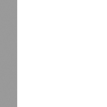
пострадавших дольщиков (3908 квар
стройплощадкой без стройки. Возни
года на «Станцию Л» в полном объ
меньшего масштаба?
Источник: https://avaho.ru/novos
y
Если да, то на каком основании д
(декабрь 2026 – март 2028), если 
отсутствию техники на площадке, 
строй продолжают
фигурировать
в 
порталах.
Для почти четырёх тысяч будущих 
календарём, а очередными перенос
продолжают указывать даты сдачи,
ней по-прежнему не видно признако
не превращаются ли сроки ввода в
реальным положением дел? Именно 
дольщики ЖК «Станция Л».