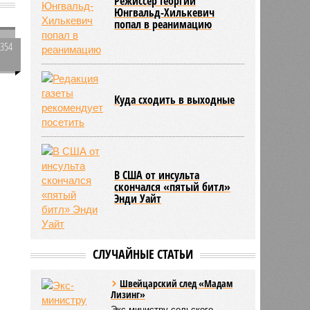
Режиссер Георгий
Юнгвальд-Хилькевич
попал в реанимацию
4354
0
Куда сходить в выходные
й
351
В США от инсульта
скончался «пятый битл»
Энди Уайт
СЛУЧАЙНЫЕ СТАТЬИ
Швейцарский след «Мадам
Лизинг»
Экс-министру сельского