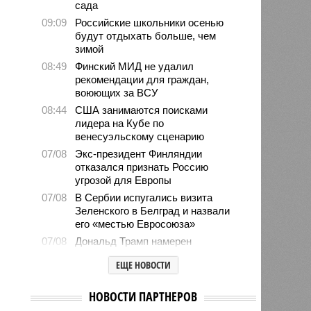
сада
09:09
Российские школьники осенью
будут отдыхать больше, чем
зимой
08:49
Финский МИД не удалил
рекомендации для граждан,
воюющих за ВСУ
08:44
США занимаются поисками
лидера на Кубе по
венесуэльскому сценарию
07/08
Экс-президент Финляндии
отказался признать Россию
угрозой для Европы
07/08
В Сербии испугались визита
Зеленского в Белград и назвали
его «местью Евросоюза»
07/08
Дональд Трамп намерен
реализовать проект строительства
ЕЩЕ НОВОСТИ
бального зала в Белом доме
07/08
Лондонская полиция лишится 1000
НОВОСТИ ПАРТНЕРОВ
рабочих мест