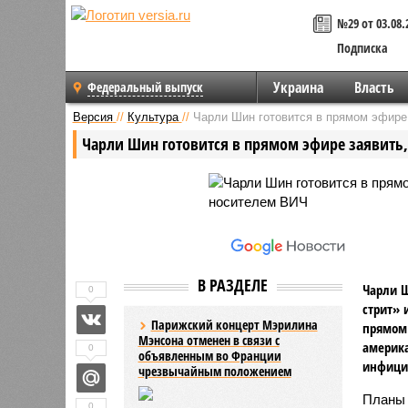
№29 от 03.08.
Подписка
Украина
Власть
Федеральный выпуск
Версия
//
Культура
//
Чарли Шин готовится в прямом эфире 
Чарли Шин готовится в прямом эфире заявить, 
В РАЗДЕЛЕ
Чарли Ш
0
стрит» 
Парижский концерт Мэрилина
прямом
Мэнсона отменен в связи с
америка
0
объявленным во Франции
инфици
чрезвычайным положением
Планы 
0