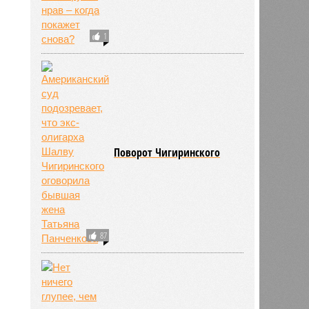
ьхин
11:09
11:09
1
Поворот Чигиринского
785
87