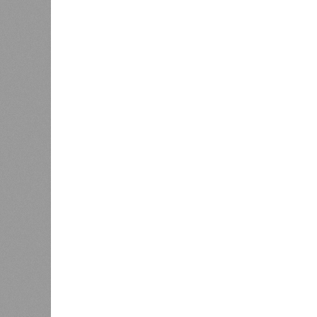
Если в «Сказочном лесу» техзаказч
90%, затем 97%, с конкретными и
конструкций, устранение проектных
отчётности дольщики не видят. Ни C
подтверждают ни соблюдения графи
выполненных работ.
Напрашивается закономерный вопро
(достраивать проблемные объекты 
масштабируется на Люблино? И озн
реальности подрядчик по «Станци
лагеря у объекта в 2025–2026 года
в личном общении нам перестали 
рассказывают расстроенные дольщ
Казалось бы, формально ответстве
Suns Development – банкрот, часть 
бенефициар компании находится под
проблемных объектов группы – «Ста
согласно информации на сайтах Capi
объектов уже сданы или близки к с