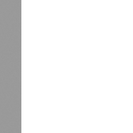
В РАЗДЕЛЕ
Пока в 
0
получаю
Ваш счёт
соответ
жилищно
0
станций
сказать
0
ЖК «Св
банкро
дострой
«Единая Россия» против своего
прошед
назначенца
практи
портал
декабрю 2026 г., вторую – к марту 2
задается вопросом: как эти сроки
площадке, по свидетельствам доль
техника отсутствует. Ни бетононас
подрядчиков. При том, что до «дек