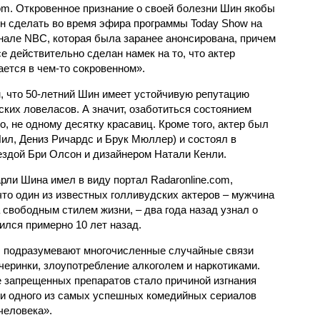
m. Откровенное признание о своей болезни Шин якобы
н сделать во время эфира программы Today Show на
нале NBC, которая была заранее анонсирована, причем
се действительно сделан намек на то, что актер
ается в чем-то сокровенном».
м, что 50-летний Шин имеет устойчивую репутацию
ких ловеласов. А значит, озаботиться состоянием
о, не одному десятку красавиц. Кроме того, актер был
ил, Дениз Ричардс и Брук Мюллер) и состоял в
здой Бри Олсон и дизайнером Натали Кенли.
рли Шина имел в виду портал Radaronline.com,
то один из известных голливудских актеров – мужчина
свободным стилем жизни, – два года назад узнал о
ился примерно 10 лет назад.
 подразумевают многочисленные случайные связи
черинки, злоупотребление алкоголем и наркотиками.
е запрещенных препаратов стало причиной изгнания
и одного из самых успешных комедийных сериалов
человека».