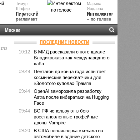
Тимур
Марина
Шафир
Ярдаева
Пиратский
Интеллектом
регламент
– по голове
Москва
ПОСЛЕДНИЕ НОВОСТИ
2783
10:12
В МИД рассказали о потенциале
Владикавказа как международного
хаба
09:49
Пентагон до конца года испытает
космические перехватчики для
«Золотого купола» Трампа
09:44
OpenAI заморозила разработку
Astra после кибератаки на Hugging
Face
09:44
ВС РФ используют в бою
восстановленные трофейные
дроны Vampire
09:20
В США пенсионерка въехала на
автомобиле в здание детского