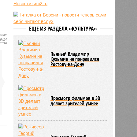
07/08
Прогулявшуюся голой по Москве
Новости smi2.ru
блогершу поместили под
домашний арест
07/08
Спасённая из рабства в Мьянме
россиянка снова исчезла в другой
ЕЩЕ ИЗ РАЗДЕЛА «КУЛЬТУРА»
стране
сии»
10:14
07/08
Исландия потребовала от
11:34
Евросоюза не вмешиваться в
референдум по членству в
Пьяный Владимир
объединении
Кузьмин не понравился
Ростову-на-Дону
Просмотр фильмов в 3D
делает зрителей умнее