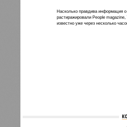
Насколько правдива информация о
растиражировали People magazine, T
известно уже через несколько часо
К
Боррель заявил, что ЕС
готов ответить новыми
В росс