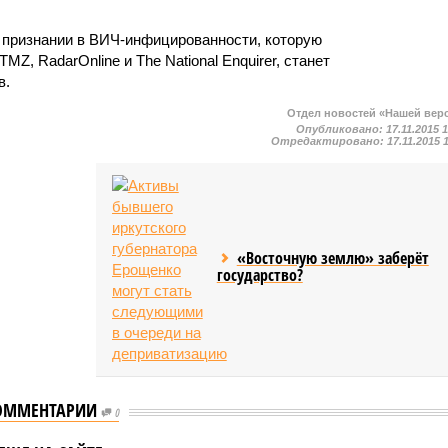
 признании в ВИЧ-инфицированности, которую
MZ, RadarOnline и The National Enquirer, станет
в.
Отдел новостей «Нашей вер
Опубликовано:
17.11.2015 
Отредактировано:
17.11.2015 
«Восточную землю» заберёт
государство?
ОММЕНТАРИИ
0
ийском МИД
Новак заявил, что