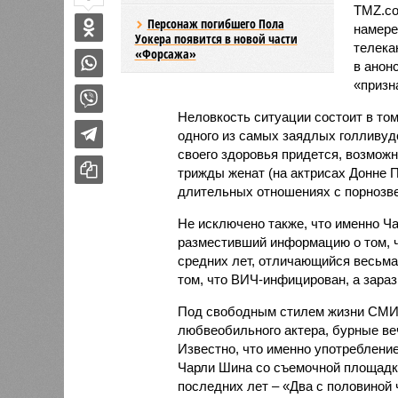
TMZ.co
Персонаж погибшего Пола
намере
Уокера появится в новой части
телека
«Форсажа»
в анон
«призн
Неловкость ситуации состоит в то
одного из самых заядлых голливудс
своего здоровья придется, возможн
трижды женат (на актрисах Донне П
длительных отношениях с порнозве
Не исключено также, что именно Ча
разместивший информацию о том, ч
средних лет, отличающийся весьма 
том, что ВИЧ-инфицирован, а зараз
Под свободным стилем жизни СМИ
любвеобильного актера, бурные ве
Известно, что именно употреблени
Чарли Шина со съемочной площадк
последних лет – «Два с половиной 