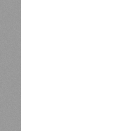
Украинскому кандидату в
конгресс США запретили
приходить на пляж после драки
К
Новости smi2.ru
Версия
//
Общество
//
Земля уже не раз показывала человеч
Последние времена
Земля уже не раз показывала человечеству свой