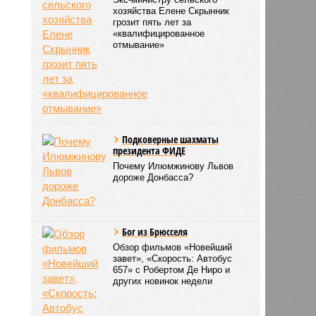
хозяйства Елене Скрынник
грозит пять лет за
«квалифицированное
отмывание»
Подковерные шахматы
президента ФИДЕ
Почему Илюмжинову Львов
дороже Донбасса?
Бог из Брюсселя
Обзор фильмов «Новейший
завет», «Скорость: Автобус
657» с Робертом Де Ниро и
других новинок недели