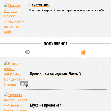
минус в таком же соотношении, как с американцами
(74% – Вашингтону, 26% – Еревану).
Мирослава Регинская, публицист
– Довольно вероятным представляется вариант
развития событий, при котором после ухода РЖД
железные дороги Армении быстро обретут другого
спонсора. Вряд ли Пашинян стал бы провоцировать
РЖД совсем без гарантий. В сущности, это очередной
и привычный уже «слив» России бывшими союзниками.
Потерянные нами сателлиты ищут и обретают
новых хозяев, и никакая благодарность или даже
подаренная от щедрот Российского государства
значительная выгода их в этом не могут остановить.
Юрий Баранчик, политолог
– Понятно, почему Пашинян хочет отжать актив
РЖД – в отместку за закрытие российских рынков. Ну
и вообще, чтобы ничего российского в стране не
осталось. Вместе с тем, если маленький Пашинян
отожмёт актив большой РЖД в маленькой Армении,