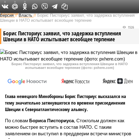
0
0
0
Федеральный выпуск
Версия
//
Власть
//
Борис Писториус заявил, что задержка вступления
Швеции в НАТО испытывает всеобщее терпение
1526
Борис Писториус заявил, что задержка вступления
Швеции в НАТО испытывает всеобщее терпение
Борис Писториус заявил, что задержка вступления Швеции в НАТО
испытывает всеобщее терпение (фото: pxhere.com)
Глава немецкого Минобороны Борис Писториус высказался на
тему значительно затянувшегося по времени присоединения
Швеции к Североатлантическому альянсу.
По словам
Бориса Писториуса
, Стокгольм должен как
можно быстрее вступить в состав НАТО. С таким
заявлением он выступил в преддверии встречи министров