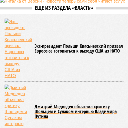
причём исключительно за российский счёт. И в
складывающейся ситуации, кажется, больше вопросов не к
Еревану, а к гендиректору монополии Олегу Белозёрову.
По мнению
Пашиняна
, он не высказал ничего из ряда вон
выходящего. Дескать, Ереван считает транспортную сеть
своей собственностью и теперь намерен просить за аренду
«железки» означенную сумму. При этом, как отмечают
эксперты, армянская сторона, выставляя этот счёт, не
раскрыла методику его калькуляции, то есть, получается,
взяла цифры с потолка. Отдельно стоит отметить, что
заключённый в 2008 году между Арменией и ОАО «РЖД»
концессионный договор, согласно которому российская
компания получила в управление «железку» республики до
2038-го, вероятно, вовсе не предусматривает такой
постановки вопроса.
Неудивительно, что гендиректор РЖД
Белозёров
,
реагируя на словесные интервенции Пашиняна, выступил
со словно растерянно-обиженным комментарием. И,
кажется, стало только хуже. Как отметил менеджер, ЮКЖД
и РЖД
«последовательно и в полном объёме исполняют