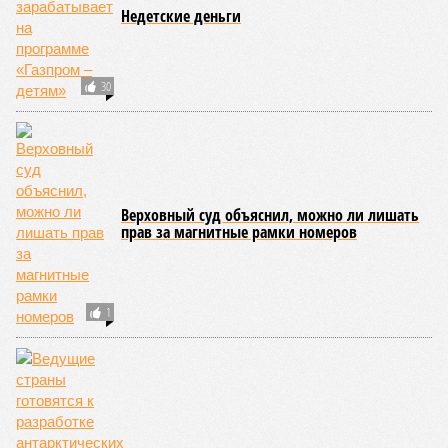
бомбардировкам
10:08
Спецслужбы продолжают использовать номерные
радиостанции для передачи шифровок агентам
09:59
Детство без ИИ назвали привилегией элиты
09:50
В Германии пенсионной политикой недовольны 80%
граждан
ЕЩЕ НОВОСТИ
НОВОСТИ ПАРТНЕРОВ
Новости smi2.ru
ЕЩЕ ИЗ РАЗДЕЛА «ВЛАСТЬ»
Экс-президент Польши Квасьневский призвал
Евросоюз готовиться к выходу США из НАТО