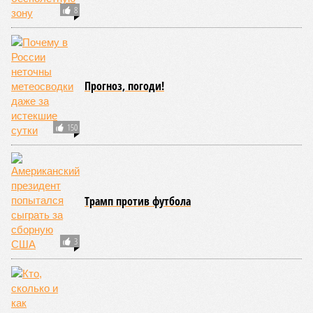
то о какой результативной внешней политике России
можно будет говорить в принципе?
Иван Дмитриев
Опубликовано:
08.08.2026 17:00
Отредактировано:
08.08.2026 17:00
Экс-президент
Посол ты на!
Финляндии
отказался признать
Россию угрозой для
Европы
КОММЕНТАРИИ
0
Новости smi2.ru
ПОСЛЕДНИЕ НОВОСТИ
10:12
США разрешили Турции передать Украине ракеты
ATACMS и кассетные боеприпасы
10:11
В Японии впервые за последние годы открыто
назвали США причастными к ядерным