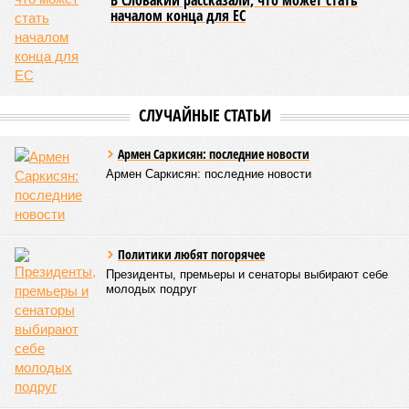
поводу будущего железных дорог рес­публики –
национализировать пути сообщения и, естественно,
ничего РЖД не компенсировать. Модернизация железных
дорог Армении за счёт России в Ереване считается
совершенно естественной»
, – указывает политолог
Андрей Суздальцев.
Вот только почему для менеджмента РЖД столь же
естественным считается вкладываться в закавказскую
«железку» тогда, когда на российских железных дорогах не
только
не решены
нынешние проблемы, но и постоянно
возникают
новые? Даст ли здесь свой комментарий
Белозёров?
Гарник Туманян, политолог
– Вероятно, в случае разрыва концессии Пашинян со
своими европейскими партнёрами могут
инициировать новый проект на территории Армении
подобно трамповскому TRIPP, где будет создана
европейская концессия для управления путями, а
доходы от эксплуатации путей будут делиться плюс-