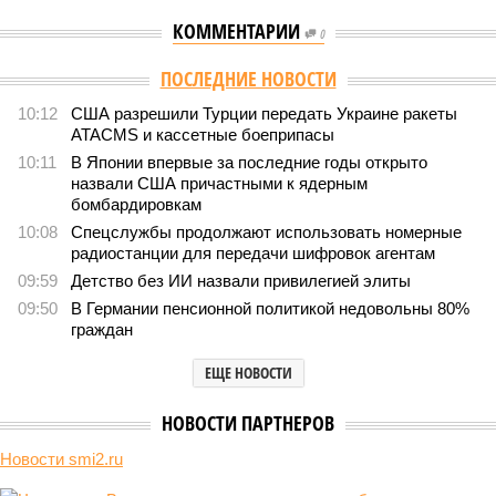
КОММЕНТАРИИ
0
Версия
//
Конфликт
//
Монополия вкладывалась-вкладывалась в
Армению и довкладывалась
1278
РЖД против своей страны
Монополия вкладывалась-вкладывалась в Армению и
довкладывалась
Монополия вкладывалась-вкладывалась в Армению и довкладывалась
(фото: Deep Vision)
Премьер закавказской республики Никол Пашинян заявил, что
его страна может потребовать у Москвы до 2 млрд долларов
ежегодно за аренду Южно-Кавказской железной дороги (ЮКЖД).
В настоящий момент та эксплуатируется «дочкой» ОАО «РЖД»,