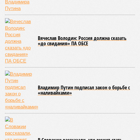
взятые на себя обязательства в рамках концессионного
договора от 2008 года». «Концессия дала Армении
современную железную дорогу, при этом освободив
бюджет республики от затрат на её восстановление и
содержание. Дивиденды акционеру никогда не
выплачивались, вся прибыль шла на развитие железной
дороги»
, – добавил Белозёров.
И в самом деле. Российская сторона поставляла Армении
вагоны, по первому чиху ремонтировала пути, в том числе
повреждённые стихией, выплатила в казну закавказской
республики 15 млрд рублей налогов, пускала прибыль на
развитие местной железнодорожной инфраструктуры.
Из слов Белозёрова и приведённых фактов легко сделать
вывод о том, что ОАО «РЖД» занималось в Армении не
деловой активностью, а сугубой благотворительностью, не
инвестировало, а раздавало пожертвования, не
зарабатывало само, а давало зарабатывать другим и,
выходит, никак не гарантировало собственные интересы.
«Пока самая популярная в Армении точка зрения по