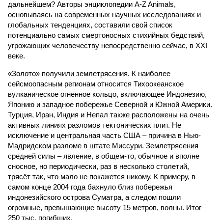
дальнейшем? Авторы энциклопедии A-Z Animals,
основываясь на современных научных исследованиях и
глобальных тенденциях, составили свой список
потенциально самых смертоносных стихийных бедствий,
угрожающих человечеству непосредственно сейчас, в XXI
веке.
«Золото» получили землетрясения. К наиболее
сейсмоопасным регионам относится Тихоокеанское
вулканическое огненное кольцо, включающее Индонезию,
Японию и западное побережье Северной и Южной Америки.
Турция, Иран, Индия и Непал также расположены на очень
активных линиях разломов тектонических плит. Не
исключение и центральная часть США – причина в Нью-
Мадридском разломе в штате Миссури. Землетрясения
средней силы – явление, в общем-то, обычное и вполне
сносное, но периодически, раз в несколько столетий,
трясёт так, что мало не покажется никому. К примеру, в
самом конце 2004 года бахнуло близ побережья
индонезийского острова Суматра, а следом пошли
огромные, превышающие высоту 15 метров, волны. Итог –
250 тыс. погибших.