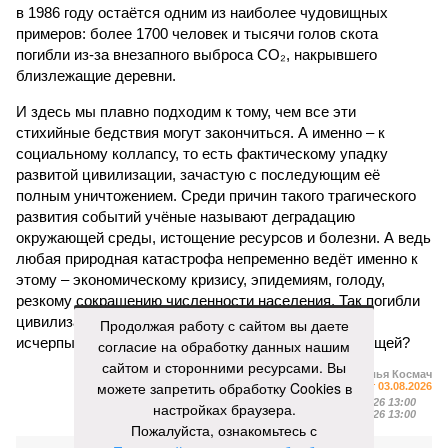
в 1986 году остаётся одним из наиболее чудовищных
примеров: более 1700 человек и тысячи голов скота
погибли из-за внезапного выброса CO₂, накрывшего
близлежащие деревни.
И здесь мы плавно подходим к тому, чем все эти
стихийные бедствия могут закончиться. А именно – к
социальному коллапсу, то есть фактическому упадку
развитой цивилизации, зачастую с последующим её
полным уничтожением. Среди причин такого трагического
развития событий учёные называют деградацию
окружающей среды, истощение ресурсов и болезни. А ведь
любая природная катастрофа непременно ведёт именно к
этому – экономическому кризису, эпидемиям, голоду,
резкому сокращению численности населения. Так погибли
цивилизации шумеров, майя, кхмеров – список не
Продолжая работу с сайтом вы даете
исчерпывающий. Какая цивилизация будет следующей?
согласие на обработку данных нашим
сайтом и сторонними ресурсами. Вы
Илья Космач
можете запретить обработку Cookies в
Газета
«Наша версия» №29 от 03.08.2026
Опубликовано:
05.08.2026 13:00
настройках браузера.
Отредактировано:
05.08.2026 13:00
Пожалуйста, ознакомьтесь с