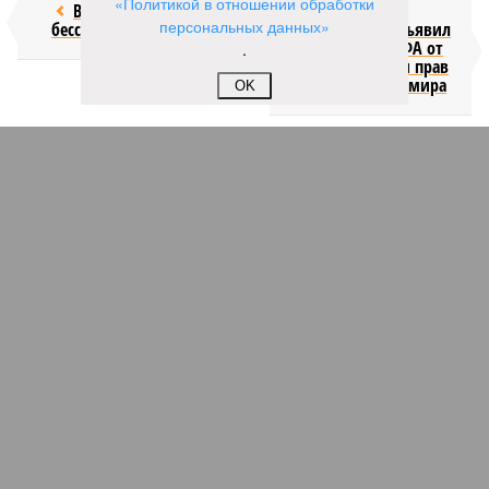
«Политикой в отношении обработки
Возраст
Инфантино
персональных данных»
бессмертия
отступил и объявил
об отказе ФИФА от
.
продажи доли прав
на чемпионат мира
OK
КОММЕНТАРИИ
1
ДОСЬЕ
Московская область
Московская область образована 14 января 1929 года.
На сегодняшний день она входит в Центральный
федеральный округ, ее площадь составляет 44,3
тыс. квадратных км. Административный центр
области –Москва, она не входит в состав субъекта.
ПОСЛЕДНИЕ НОВОСТИ
07/08
Экс-президент Финляндии отказался признать
Россию угрозой для Европы
07/08
В Сербии испугались визита Зеленского в Белград и
назвали его «местью Евросоюза»