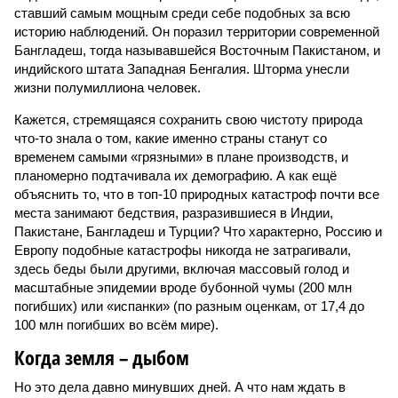
ставший самым мощным среди себе подобных за всю
историю наблюдений. Он поразил территории современной
Бангладеш, тогда называвшейся Восточным Пакистаном, и
индийского штата Западная Бенгалия. Шторма унесли
жизни полумиллиона человек.
Кажется, стремящаяся сохранить свою чистоту природа
что-то знала о том, какие именно страны станут со
временем самыми «грязными» в плане производств, и
планомерно подтачивала их демографию. А как ещё
объяснить то, что в топ-10 природных катастроф почти все
места занимают бедствия, разразившиеся в Индии,
Пакистане, Бангладеш и Турции? Что характерно, Россию и
Европу подобные катастрофы никогда не затрагивали,
здесь беды были другими, включая массовый голод и
масштабные эпидемии вроде бубонной чумы (200 млн
погибших) или «испанки» (по разным оценкам, от 17,4 до
100 млн погибших во всём мире).
Когда земля – дыбом
Но это дела давно минувших дней. А что нам ждать в