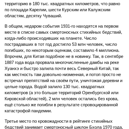
территорию в 180 тыс. квадратных километров, что равно
по площади Карелии, шести Курским или Калужским
областям, десятку Чуваший.
В общем, недаром события 1931-го находятся на первом
месте в списке самых смертоносных стихийных бедствий,
когда-либо происходивших на планете. Число
пострадавших в тот год достигло 53 млн человек, число
погибших, по некоторым оценкам, составило 4 миллиона.
Впрочем, для Китая подобное не в новинку. Так, в сентябре
1887 года вода прорвала многочисленные дамбы на реке
Хуанхэ и быстро залила почти весь Северный Китай, так
как местность там довольно низменная, и потоп просто не
встречал препятствий на своём пути, уничтожая деревни и
целые города. Водой залило 130 тыс. квадратных
километров (а это больше территорий Оренбургской или
Кировской областей), 2 млн человек остались без крова,
ещё столько же погибли в результате спровоцированной
катастрофой пандемии.
Третье место по кровожадности в рейтинге стихийных
бедствий занимает смертоносный циклон Бхола 1970 года,