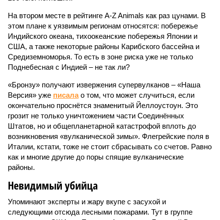
На втором месте в рейтинге A-Z Animals как раз цунами. В
этом плане к уязвимым регионам относятся: побережье
Индийского океана, тихо­океанские побережья Японии и
США, а также некоторые районы Карибского бассейна и
Средиземноморья. То есть в зоне риска уже не только
Поднебесная с Индией – не так ли?
«Бронзу» получают извержения супервулканов – «Наша
Версия» уже
писала
о том, что может случиться, если
окончательно проснётся знаменитый Йеллоустоун. Это
грозит не только уничтожением части Соединённых
Штатов, но и общепланетарной катастрофой вплоть до
возникновения «вулканической зимы». Флегрейские поля в
Италии, кстати, тоже не стоит сбрасывать со счетов. Равно
как и многие другие до поры спящие вулканические
районы.
Невидимый убийца
Упоминают эксперты и жару вкупе с засухой и
следующими отсюда лесными пожарами. Тут в группе