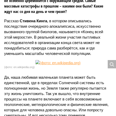
не особенно церемонится с окружающей средой. Самые
массовые катастрофы в прошлом – какими они были? Какие
ждут нас со дня на день и чем грозят?
Рассказ
Стивена Кинга
, в котором описывались
последствия очередного апокалипсиса, искусственно
вызванного группой биологов, называется «Конец всей
этой мерзости». В реальной жизни участия пытливых
исследователей в организации конца света может не
понадобиться: природа сама разберётся, как и где
уменьшить масштабы человеческой популяции.
(фото: en.wikipedia.org)
Да, наша любимая маленькая планета может быть
единственной, где в пределах Солнечной системы есть
полноценная жизнь, но Земля также регулярно пытается
эту жизнь уничтожить. Так уж вышло, что внутренние
процессы на планете включают в себя всевозможные
геологические, метеорологические и физические явления,
которые для человека довольно опасны. Или попросту
смертельны. И вот несколько тому примеров.