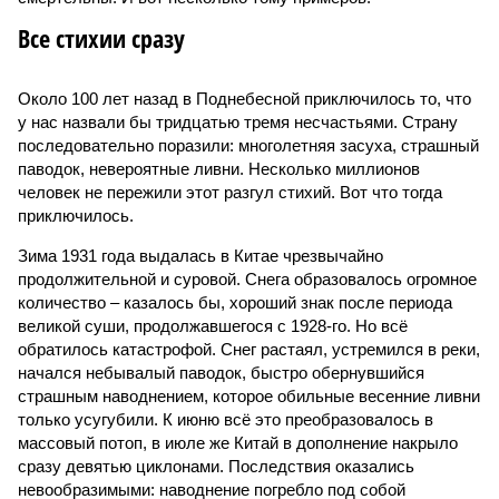
Все стихии сразу
Около 100 лет назад в Поднебесной приключилось то, что
у нас назвали бы тридцатью тремя несчастьями. Страну
последовательно поразили: многолетняя засуха, страшный
паводок, невероятные ливни. Несколько миллионов
человек не пережили этот разгул стихий. Вот что тогда
приключилось.
Зима 1931 года выдалась в Китае чрезвычайно
продолжительной и суровой. Снега образовалось огромное
количество – казалось бы, хороший знак после периода
великой суши, продолжавшегося с 1928-го. Но всё
обратилось катастрофой. Снег растаял, устремился в реки,
начался небывалый паводок, быстро обернувшийся
страшным наводнением, которое обильные весенние ливни
только усугубили. К июню всё это преобразовалось в
массовый потоп, в июле же Китай в дополнение накрыло
сразу девятью циклонами. Последствия оказались
невообразимыми: наводнение погребло под собой