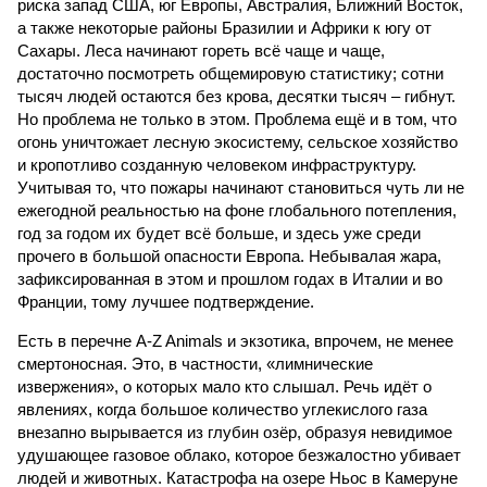
риска запад США, юг Европы, Австралия, Ближний Восток,
а также некоторые районы Бразилии и Африки к югу от
Сахары. Леса начинают гореть всё чаще и чаще,
достаточно посмотреть общемировую статистику; сотни
тысяч людей остаются без крова, десятки тысяч – гибнут.
Но проблема не только в этом. Проблема ещё и в том, что
огонь уничтожает лесную экосистему, сельское хозяйство
и кропотливо созданную человеком инфраструктуру.
Учитывая то, что пожары начинают становиться чуть ли не
ежегодной реальностью на фоне глобального потепления,
год за годом их будет всё больше, и здесь уже среди
прочего в большой опасности Европа. Небывалая жара,
зафиксированная в этом и прошлом годах в Италии и во
Франции, тому лучшее подтверждение.
Есть в перечне A-Z Animals и экзотика, впрочем, не менее
смертоносная. Это, в частности, «лимнические
извержения», о которых мало кто слышал. Речь идёт о
явлениях, когда большое количество углекислого газа
внезапно вырывается из глубин озёр, образуя невидимое
удушающее газовое облако, которое безжалостно убивает
людей и животных. Катастрофа на озере Ньос в Камеруне