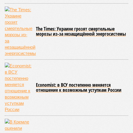
– группы компаний «ЭФКО»
Валерий Кустов,
его невестка,
замдиректора по развитию
Екатерина Кустова
, директор
по стратегическому развитию
Владислав Романцев
,
гендиректор ГК
Евгений Ляшенко
и замначальника
управления беспилотных систем и робототехники
Минпромторга России
Алла Половченя
.
Ранее, в мае, по этому же делу был арестован
Юрий
Козаренко
, гендиректор компании «Транспорт будущего»,
созданной «ЭФКО» в 2021 году, но позже обособившейся.
Эта фирма заключила контракт с Минобороны на поставку
тысячи тяжёлых беспилотников. Как пишет пресса, каждый
дрон обходился военному ведомству в 8 млн рублей,
однако «производителю» стоил всего 1,2 миллиона. Эта
цена, очевидно, включала и стоимость закупки китайского
беспилотника, и траты на его символическую доработку,
нужную для того, чтобы выдать БПЛА за сугубо
отечественный. Ущерб от действий авторов данной схемы
оценивается в 8,6 миллиарда.
Обычная практика
Многие комментаторы призвали суд оценить выявленную