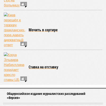
производится неодимовая пыль, из которой делаются
магниты». «Запуск такого производства, чтобы оно
было экономически эффективным, – это годы и
миллиарды»
, – констатирует эксперт.
Но ведь как раз годы с миллиардами и имелись в
распоряжении государства! Стоит напомнить, что
программа импортозамещения была принята в 2014 году, то
есть 12 лет назад. К 2020-му кабинет предполагал снизить
показатели импортозависимости с исходных 70–90 до 50–
60%. На дворе 2026-й – во многих отечественных отраслях
производители только и заняты тем, что переклеивают
шильдики. Или программа импортозамещения изначально
предполагалась как чистой воды очковтирательство, или
ответственные за неё люди предпочитали не ограничивать
себя в сроках на её реализацию.
Но, может быть, что-то начнёт решительно меняться в этой
сфере с пресловутого дела «ЭФКО»? Вероятны кадровые
решения. По крайней мере так считает Святослав Голиков.
«Половченя, как замглавы управления беспилотных
систем и робототехники, выглядит пока всё же не