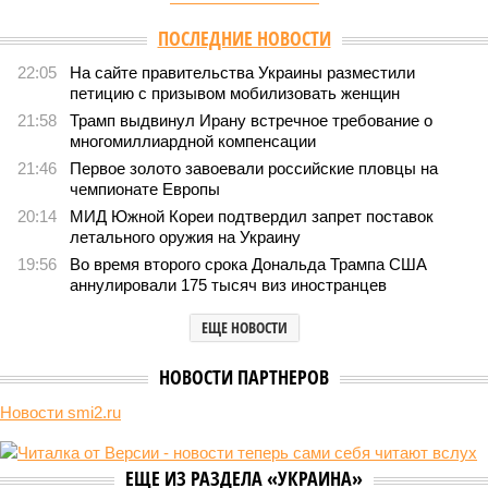
Версия
//
Конфликт
//
Импортозамещение беспилотников оказалось
мошеннической схемой?
212
Эрзац-дрон
Импортозамещение беспилотников оказалось
мошеннической схемой?