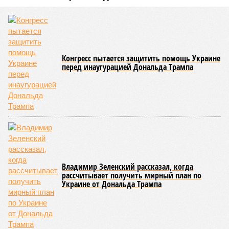
Импортозамещение беспилотников оказалось мошеннической схемой?
(фото: ru.ruwiki.ru, Александр Щербак/ТАСС)
Состоялся один из самых громких арестов этого года. По
подозрению в мошенничестве и растрате в СИЗО была
отправлена группа топ-менеджеров ГК «ЭФКО» во главе с
долларовым миллиардером Валерием Кустовым, а также
чиновница Минпромторга Алла Половченя. Предполагаемым
подельникам вменяют в вину махинации с дронами – якобы
концессионеры закупали БПЛА в Китае, а затем под видом
продукции российского производства продавали их втридорога
Минобороны. Ущерб исчисляется миллиардами, но только ли
ими?
Сюжет:
Коррупция
,
Армия
Список арестованных выглядит представительно. В нём
основной владелец одного из лидеров отечественного АПК