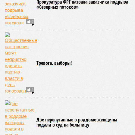
расходами, и проникаться пониманием на таких примерах
категорически не выходит»
, – уверен Голиков.
Каждый дрон обходился военному ведомству в 8 млн рублей,
однако «производителю» стоил всего 1,2 миллиона. Эта цена,
очевидно, включала и стоимость закупки китайского
беспилотника, и траты на его символическую доработку
Время вышло?
Однако, рассуждая об описанных схемах и
злонамеренности менеджеров «ЭФКО» с примкнувшей к
ним чиновницей Минпромторга, нельзя не задаться
вопросом: почему необходимость прибегать к
использованию зарубежных комплектующих оказывается
столь насущной?
Алексей Чадаев приводит такой пример:
«Стоит задача –
сделать полностью российский моторчик. Ты можешь
выточить ротор и статор, но в России вообще не