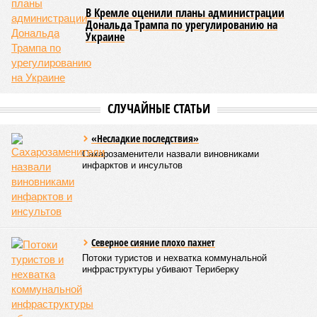
махинацию не как мошенничество, а как государственную
измену. Впрочем, было озвучено и другое мнение.
«В случае Кустова и компании речь ведь идёт об очень,
мягко говоря, небедных людях. У них не было мотивации
крысить по мелочи из бюджета Минпромторга. Но они
откровенно не справились со сложным технологическим и
производственным проектом, взяв к тому времени на
себя огромные обязательства, в том числе и перед
руководством страны, а когда подошли сроки, занялись
«схемами», чтобы отчитаться. На чём их и поймали»
–
так объясняет коллизию политолог, руководитель НПЦ
«Ушкуйник», занимающегося разработкой беспилотных
систем,
Алексей Чадаев
.
По его словам, производители дронов всё время
оказываются между двух огней:
«Есть позиция
Минобороны, которому плевать, из чего сделан дрон,
лишь бы он нормально летел и стоил вменяемых денег. И
есть позиция Минпромторга, который жёстко загоняет
производителей в локализацию». «Многие делают так: