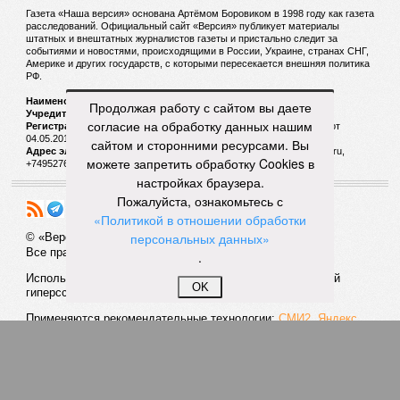
столько крышей, сколько ситуативной козой отпущения.
Посмотрим, будет ли дальнейшее развитие. Хотелось
бы»
, – указывает публицист.
Но ведь также назрели и изменения в самом образе
мыслей тех, кто принимает решения, и тех, кто располагает
Продолжая работу с сайтом вы даете
ресурсами, которые бы неплохо уже пустить на развитие
согласие на обработку данных нашим
страны. Кстати, в этом году Валерий Кустов пробился в
сайтом и сторонними ресурсами. Вы
список Forbes и стал долларовым миллиардером. Нельзя
можете запретить обработку Cookies в
исключать, в том числе за счёт манипуляций с БПЛА.
настройках браузера.
«Казалось бы, «ЭФКО» приносит хороший доход, но
Пожалуйста, ознакомьтесь с
капиталисты увидели новую нишу, открытую
«Политикой в отношении обработки
руководством России, готовым деньгами поощрять
персональных данных»
местное производство беспилотников, и ринулись
.
«окучивать новую тему»,
– комментирует политолог
Михаил Юспа
.
«В итоге мы приходим к тому, что борьбу
OK
с коррупцией самыми жёсткими мерами мы должны
совмещать с глубокой переработкой идеологии»
, –
резюмирует эксперт.
Вадим Трухачёв, политолог