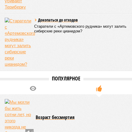
заказывают у российских производителей
комплектующих небольшие партии специально «под
Минпромторг», чтобы показать на выставке или
полигоне и потом сертифицировать «полностью
российский дрон», но в массовых партиях для поставок
военным всё равно используют Китай»
, – добавляет
Чадаев.
О том же говорит и политолог, создатель конструкторского
бюро «Валькирия» по производству БПЛА
Дмитрий
Раевский
.
«Наценка на китайские комплектующие – это
вообще основная и единственная схема, как
производители дронов зарабатывают деньги. Дело в
том, что МО разрешает минимальную наценку в 20%. И
при этом не пропускает многие дополнительные
расходы. Например, зарплаты инженеров по разработке
дронов и программистов по рынку уже приближаются к
500 тыс. рублей в месяц. А МО пропускает максимум 160
тысяч»,
– рассказывает эксперт. Чтобы обойти эти
ограничения, предприятия
«делают наценку на китайские
комплектующие в 300–700% и из полученной