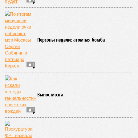
сверхприбыли доплачивают инженерам и программистам
то, что МО отказывается платить. Ну и часть этой
прибыли оседает в кармане собственника предприятия»
,
– говорит Раевский.
«Скажу сразу – сажать можно всех.
Весь ВПК. Потому что так делают все. Уж не знаю, как
поступит наше политическое руководство. Но если
действовать по букве закона, мы останемся без ВПК в
разгар войны»
, – считает политолог.
А вот публицист
Святослав Голиков
склонен не
соглашаться с подобной постановкой вопроса. Он
предлагает
«воздержаться от таких обобщений,
которые, по сути, ставят добросовестных
разработчиков и производителей на одну доску со
схематозниками, даже учитывая то обстоятельство,
что витиеватости отечественного законодательства
и регламентирования в определённой степени сближают
эти две категории в степени вероятности рисков
огребания». «Вопросы конкретно по схематозникам и их
покрывателям совершенно однозначно выходят далеко за
рамки проблематики всей этой избыточной
зарегулированности и неэффективного управления