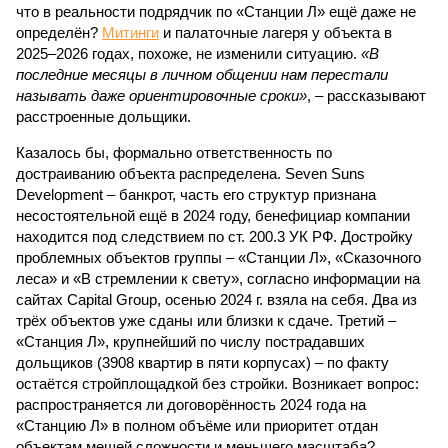
что в реальности подрядчик по «Станции Л» ещё даже не
определён?
Митинги
и палаточные лагеря у объекта в
2025–2026 годах, похоже, не изменили ситуацию.
«В
последние месяцы в личном общении нам перестали
называть даже ориентировочные сроки»
, – рассказывают
расстроенные дольщики.
Казалось бы, формально ответственность по
достраиванию объекта распределена. Seven Suns
Development – банкрот, часть его структур признана
несостоятельной ещё в 2024 году, бенефициар компании
находится под следствием по ст. 200.3 УК РФ. Достройку
проблемных объектов группы – «Станции Л», «Сказочного
леса» и «В стремлении к свету», согласно информации на
сайтах Capital Group, осенью 2024 г. взяла на себя. Два из
трёх объектов уже сданы или близки к сдаче. Третий –
«Станция Л», крупнейший по числу пострадавших
дольщиков (3908 квартир в пяти корпусах) – по факту
остаётся стройплощадкой без стройки. Возникает вопрос:
распространяется ли договорённость 2024 года на
«Станцию Л» в полном объёме или приоритет отдан
объектам мешей сложности и меньшего масштаба?