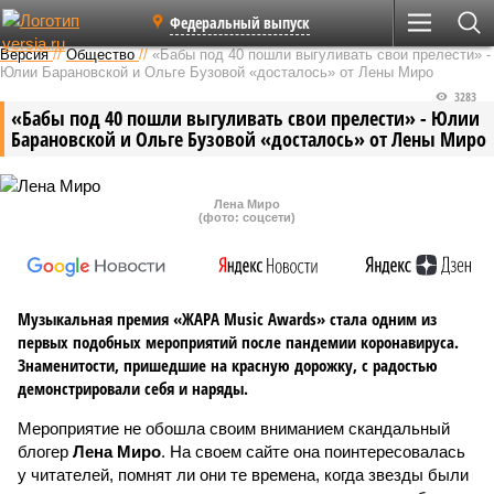
Федеральный выпуск
Версия
//
Общество
//
«Бабы под 40 пошли выгуливать свои прелести» -
Юлии Барановской и Ольге Бузовой «досталось» от Лены Миро
3283
«Бабы под 40 пошли выгуливать свои прелести» - Юлии
Барановской и Ольге Бузовой «досталось» от Лены Миро
Лена Миро
(фото: соцсети)
Музыкальная премия «ЖАРА Music Awards» стала одним из
первых подобных мероприятий после пандемии коронавируса.
Знаменитости, пришедшие на красную дорожку, с радостью
демонстрировали себя и наряды.
Мероприятие не обошла своим вниманием скандальный
блогер
Лена Миро
. На своем сайте она поинтересовалась
у читателей, помнят ли они те времена, когда звезды были