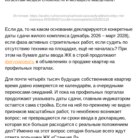
Источник: https://avaho.ru/novostroyka/moskva/uvao/lyublino/svetlyy-mir-
stantsiya-l/9303640/?ysclid=msemqdok6w326352116
Если да, то на каком основании декларируются конкретные
даты сдачи жилого комплекса (декабрь 2026 – март 2028),
если фаза активных строительных работ, если судить по
отсутствию техники на площадке, ещё не началась? При
этом на бумаге даты ввода ЖК в строй продолжают
фигурировать
в объявлениях о продаже квартир на
профильных порталах.
Для почти четырёх тысяч будущих собственников квартир
время давно измеряется не календарём, а очередными
переносами ожиданий. И пока на профильных порталах
продолжают указывать даты сдачи, главным индикатором
остается сама стройка. Если на ней по-прежнему не видно
признаков масштабных работ, то неизбежно возникает
вопрос: не превращаются ли сроки ввода в декларацию,
которая все больше расходится с реальным положением
дел? Именно на этот вопрос сегодня больше всего ждут
ответа дольщики ЖК «Станция Л».