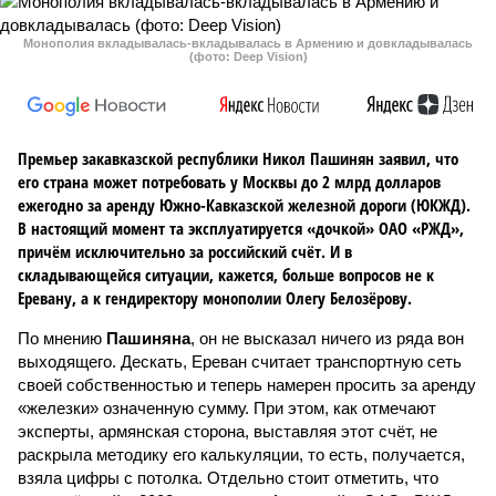
Монополия вкладывалась-вкладывалась в Армению и довкладывалась
(фото: Deep Vision)
Премьер закавказской республики Никол Пашинян заявил, что
его страна может потребовать у Москвы до 2 млрд долларов
ежегодно за аренду Южно-Кавказской железной дороги (ЮКЖД).
В настоящий момент та эксплуатируется «дочкой» ОАО «РЖД»,
причём исключительно за российский счёт. И в
складывающейся ситуации, кажется, больше вопросов не к
Еревану, а к гендиректору монополии Олегу Белозёрову.
По мнению
Пашиняна
, он не высказал ничего из ряда вон
выходящего. Дескать, Ереван считает транспортную сеть
своей собственностью и теперь намерен просить за аренду
«железки» означенную сумму. При этом, как отмечают
эксперты, армянская сторона, выставляя этот счёт, не
раскрыла методику его калькуляции, то есть, получается,
взяла цифры с потолка. Отдельно стоит отметить, что