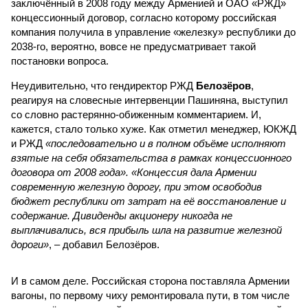
заключённый в 2008 году между Арменией и ОАО «РЖД»
концессионный договор, согласно которому российская
компания получила в управление «железку» республики до
2038-го, вероятно, вовсе не предусматривает такой
постановки вопроса.
Неудивительно, что гендиректор РЖД
Белозёров
,
реагируя на словесные интервенции Пашиняна, выступил
со словно растерянно-обиженным комментарием. И,
кажется, стало только хуже. Как отметил менеджер, ЮКЖД
и РЖД
«последовательно и в полном объёме исполняют
взятые на себя обязательства в рамках концессионного
договора от 2008 года». «Концессия дала Армении
современную железную дорогу, при этом освободив
бюджет республики от затрат на её восстановление и
содержание. Дивиденды акционеру никогда не
выплачивались, вся прибыль шла на развитие железной
дороги»
, – добавил Белозёров.
И в самом деле. Российская сторона поставляла Армении
вагоны, по первому чиху ремонтировала пути, в том числе