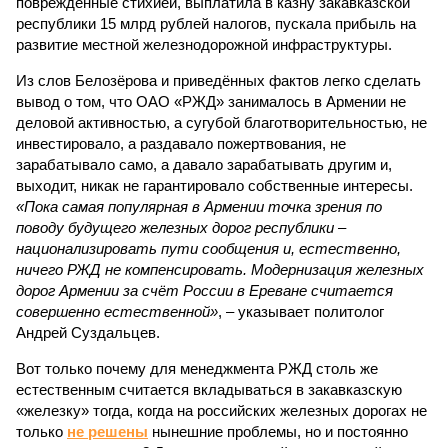
повреждённые стихией, выплатила в казну закавказской
республики 15 млрд рублей налогов, пускала прибыль на
развитие местной железнодорожной инфраструктуры.
Из слов Белозёрова и приведённых фактов легко сделать
вывод о том, что ОАО «РЖД» занималось в Армении не
деловой активностью, а сугубой благотворительностью, не
инвестировало, а раздавало пожертвования, не
зарабатывало само, а давало зарабатывать другим и,
выходит, никак не гарантировало собственные интересы.
«Пока самая популярная в Армении точка зрения по
поводу будущего железных дорог рес­публики –
национализировать пути сообщения и, естественно,
ничего РЖД не компенсировать. Модернизация железных
дорог Армении за счёт России в Ереване считается
совершенно естественной»
, – указывает политолог
Андрей Суздальцев.
Вот только почему для менеджмента РЖД столь же
естественным считается вкладываться в закавказскую
«железку» тогда, когда на российских железных дорогах не
только
не решены
нынешние проблемы, но и постоянно