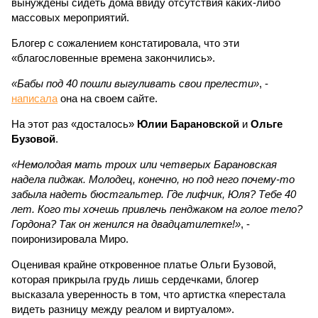
вынуждены сидеть дома ввиду отсутствия каких-либо
массовых мероприятий.
Блогер с сожалением констатировала, что эти
«благословенные времена закончились».
«Бабы под 40 пошли выгуливать свои прелести»
, -
написала
она на своем сайте.
На этот раз «досталось»
Юлии Барановской
и
Ольге
Бузовой
.
«Немолодая мать троих или четверых Барановская
надела пиджак. Молодец, конечно, но под него почему-то
забыла надеть бюстгальтер. Где лифчик, Юля? Тебе 40
лет. Кого ты хочешь привлечь пенджаком на голое тело?
Гордона? Так он женился на двадцатилетке!»
, -
поиронизировала Миро.
Оценивая крайне откровенное платье Ольги Бузовой,
которая прикрыла грудь лишь сердечками, блогер
высказала уверенность в том, что артистка «перестала
видеть разницу между реалом и виртуалом».