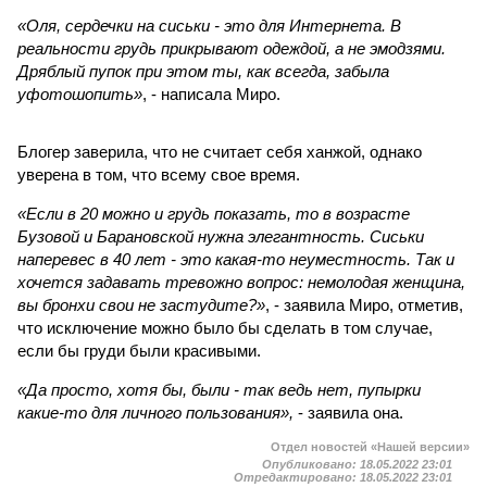
«Оля, сердечки на сиськи - это для Интернета. В
реальности грудь прикрывают одеждой, а не эмодзями.
Дряблый пупок при этом ты, как всегда, забыла
уфотошопить»
, - написала Миро.
Блогер заверила, что не считает себя ханжой, однако
уверена в том, что всему свое время.
«Если в 20 можно и грудь показать, то в возрасте
Бузовой и Барановской нужна элегантность. Сиськи
наперевес в 40 лет - это какая-то неуместность. Так и
хочется задавать тревожно вопрос: немолодая женщина,
вы бронхи свои не застудите?»
, - заявила Миро, отметив,
что исключение можно было бы сделать в том случае,
если бы груди были красивыми.
«Да просто, хотя бы, были - так ведь нет, пупырки
какие-то для личного пользования»,
- заявила она.
Отдел новостей «Нашей версии»
Опубликовано:
18.05.2022 23:01
Отредактировано:
18.05.2022 23:01