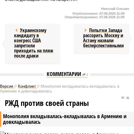
Николай Ольхин
Опубликовано:
07.08.2026 11:09
Отредактировано:
07.08.2026 11:09
Украинскому
Попытки Запада
кандидату в
рассорить Москву и
конгресс США
Астану назвали
запретили
бесперспективными
приходить на пляж
после драки
КОММЕНТАРИИ
0
Версия
//
Конфликт
//
Монополия вкладывалась-вкладывалась в
Армению и довкладывалась
46
РЖД против своей страны
Монополия вкладывалась-вкладывалась в Армению и
довкладывалась