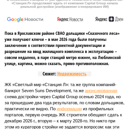
«Станция Л» продолжают ждать от компании Capital Group начала
реальной достройки (изображение сгенерировано ИИ)
Пока в Ярославском районе СВАО дольщики «Сказочного леса»
уже получают ключи – в мае 2026 года были получены
заключение о соответствии проектной документации и
разрешение на ввод жилищного комплекса в эксплуатацию –
совсем недалеко, в паре станций метро южнее, на Люблинской
улице, картина, можно сказать, прямо противоположная.
Сюжет:
Недвижимость
ЖК «Светлый мир «Станция Л»: та же группа компаний-
банкрот Seven Suns Development, та же
анонсированная
схема достройки через Capital Group осенью 2024 года, но
за прошедшие два года результатов, по словам дольщиков,
практически не видно. По
информации
из профильных
порталов, первую очередь ЖК строители обещают сдать к
декабрю 2026 г., вторую – к марту 2028-го. Но никто при
этом из кураторов стройки не задается вопросом: как эти