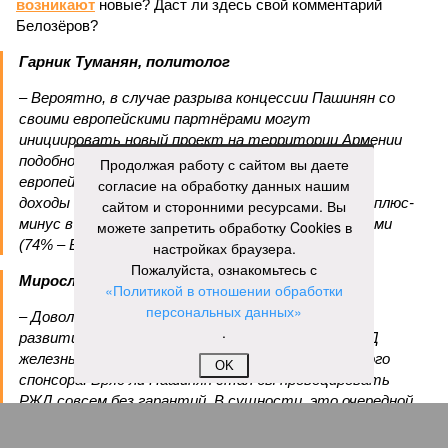
возникают
новые? Даст ли здесь свой комментарий
Белозёров?
Гарник Туманян, политолог
– Вероятно, в случае разрыва концессии Пашинян со
своими европейскими партнёрами могут
инициировать новый проект на территории Армении
подобно трамповскому TRIPP, где будет создана
Продолжая работу с сайтом вы даете
европейская концессия для управления путями, а
согласие на обработку данных нашим
доходы от эксплуатации путей будут делиться плюс-
сайтом и сторонними ресурсами. Вы
минус в таком же соотношении, как с американцами
можете запретить обработку Cookies в
(74% – Вашингтону, 26% – Еревану).
настройках браузера.
Пожалуйста, ознакомьтесь с
Мирослава Регинская, публицист
«Политикой в отношении обработки
персональных данных»
– Довольно вероятным представляется вариант
.
развития событий, при котором после ухода РЖД
железные дороги Армении быстро обретут другого
OK
спонсора. Вряд ли Пашинян стал бы провоцировать
РЖД совсем без гарантий. В сущности, это очередной
и привычный уже «слив» России бывшими союзниками.
Потерянные нами сателлиты ищут и обретают