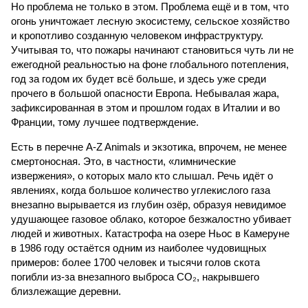
Но проблема не только в этом. Проблема ещё и в том, что
огонь уничтожает лесную экосистему, сельское хозяйство
и кропотливо созданную человеком инфраструктуру.
Учитывая то, что пожары начинают становиться чуть ли не
ежегодной реальностью на фоне глобального потепления,
год за годом их будет всё больше, и здесь уже среди
прочего в большой опасности Европа. Небывалая жара,
зафиксированная в этом и прошлом годах в Италии и во
Франции, тому лучшее подтверждение.
Есть в перечне A-Z Animals и экзотика, впрочем, не менее
смертоносная. Это, в частности, «лимнические
извержения», о которых мало кто слышал. Речь идёт о
явлениях, когда большое количество углекислого газа
внезапно вырывается из глубин озёр, образуя невидимое
удушающее газовое облако, которое безжалостно убивает
людей и животных. Катастрофа на озере Ньос в Камеруне
в 1986 году остаётся одним из наиболее чудовищных
примеров: более 1700 человек и тысячи голов скота
погибли из-за внезапного выброса CO₂, накрывшего
близлежащие деревни.