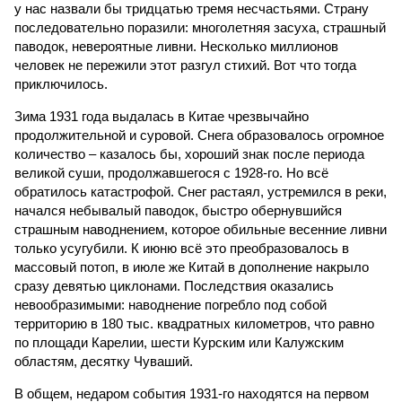
у нас назвали бы тридцатью тремя несчастьями. Страну
последовательно поразили: многолетняя засуха, страшный
паводок, невероятные ливни. Несколько миллионов
человек не пережили этот разгул стихий. Вот что тогда
приключилось.
Зима 1931 года выдалась в Китае чрезвычайно
продолжительной и суровой. Снега образовалось огромное
количество – казалось бы, хороший знак после периода
великой суши, продолжавшегося с 1928-го. Но всё
обратилось катастрофой. Снег растаял, устремился в реки,
начался небывалый паводок, быстро обернувшийся
страшным наводнением, которое обильные весенние ливни
только усугубили. К июню всё это преобразовалось в
массовый потоп, в июле же Китай в дополнение накрыло
сразу девятью циклонами. Последствия оказались
невообразимыми: наводнение погребло под собой
территорию в 180 тыс. квадратных километров, что равно
по площади Карелии, шести Курским или Калужским
областям, десятку Чуваший.
В общем, недаром события 1931-го находятся на первом