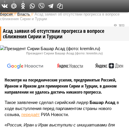
0
1
0
Федеральный выпуск
Версия
//
Власть
//
Асад заявил об отсутствии прогресса в вопросе
сближения Сирии и Турции
1813
Асад заявил об отсутствии прогресса в вопросе
сближения Сирии и Турции
Президент Сирии Башар Асад (фото: kremlin.ru)
Несмотря на посреднические усилия, предпринятые Россией,
Ираном и Ираком для примирения Сирии и Турции, в данном
направлении не удалось достичь никакого прогресса.
Такое заявление сделал сирийский лидер
Башар Асад
в
ходе выступления перед парламентом страны нового
созыва,
передаёт
РИА Новости.
«Россия, Иран и Ирак выступили с инициативами для