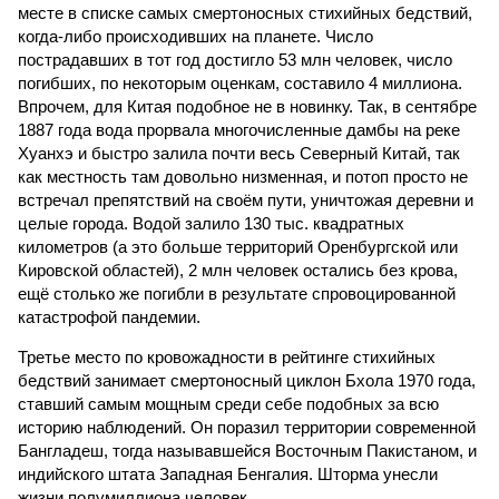
месте в списке самых смертоносных стихийных бедствий,
когда-либо происходивших на планете. Число
пострадавших в тот год достигло 53 млн человек, число
погибших, по некоторым оценкам, составило 4 миллиона.
Впрочем, для Китая подобное не в новинку. Так, в сентябре
1887 года вода прорвала многочисленные дамбы на реке
Хуанхэ и быстро залила почти весь Северный Китай, так
как местность там довольно низменная, и потоп просто не
встречал препятствий на своём пути, уничтожая деревни и
целые города. Водой залило 130 тыс. квадратных
километров (а это больше территорий Оренбургской или
Кировской областей), 2 млн человек остались без крова,
ещё столько же погибли в результате спровоцированной
катастрофой пандемии.
Третье место по кровожадности в рейтинге стихийных
бедствий занимает смертоносный циклон Бхола 1970 года,
ставший самым мощным среди себе подобных за всю
историю наблюдений. Он поразил территории современной
Бангладеш, тогда называвшейся Восточным Пакистаном, и
индийского штата Западная Бенгалия. Шторма унесли
жизни полумиллиона человек.