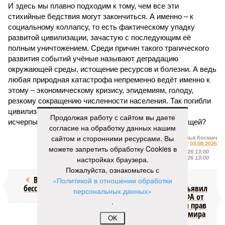
И здесь мы плавно подходим к тому, чем все эти
стихийные бедствия могут закончиться. А именно – к
социальному коллапсу, то есть фактическому упадку
развитой цивилизации, зачастую с последующим её
полным уничтожением. Среди причин такого трагического
развития событий учёные называют деградацию
окружающей среды, истощение ресурсов и болезни. А ведь
любая природная катастрофа непременно ведёт именно к
этому – экономическому кризису, эпидемиям, голоду,
резкому сокращению численности населения. Так погибли
цивилизации шумеров, майя, кхмеров – список не
Продолжая работу с сайтом вы даете
исчерпывающий. Какая цивилизация будет следующей?
согласие на обработку данных нашим
сайтом и сторонними ресурсами. Вы
Илья Космач
Газета
«Наша версия» №29 от 03.08.2026
можете запретить обработку Cookies в
Опубликовано:
05.08.2026 13:00
настройках браузера.
Отредактировано:
05.08.2026 13:00
Пожалуйста, ознакомьтесь с
Возраст
Инфантино
«Политикой в отношении обработки
бессмертия
отступил и объявил
персональных данных»
об отказе ФИФА от
.
продажи доли прав
на чемпионат мира
OK