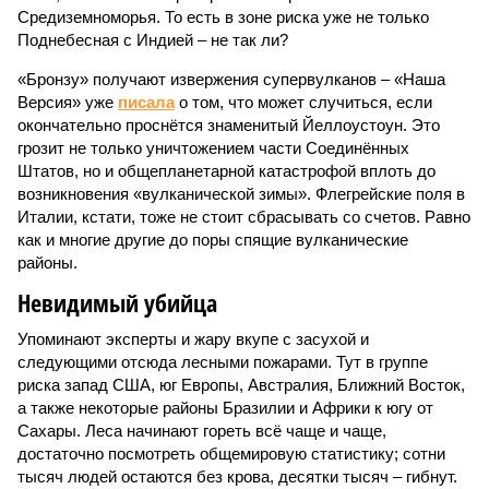
Средиземноморья. То есть в зоне риска уже не только
Поднебесная с Индией – не так ли?
«Бронзу» получают извержения супервулканов – «Наша
Версия» уже
писала
о том, что может случиться, если
окончательно проснётся знаменитый Йеллоустоун. Это
грозит не только уничтожением части Соединённых
Штатов, но и общепланетарной катастрофой вплоть до
возникновения «вулканической зимы». Флегрейские поля в
Италии, кстати, тоже не стоит сбрасывать со счетов. Равно
как и многие другие до поры спящие вулканические
районы.
Невидимый убийца
Упоминают эксперты и жару вкупе с засухой и
следующими отсюда лесными пожарами. Тут в группе
риска запад США, юг Европы, Австралия, Ближний Восток,
а также некоторые районы Бразилии и Африки к югу от
Сахары. Леса начинают гореть всё чаще и чаще,
достаточно посмотреть общемировую статистику; сотни
тысяч людей остаются без крова, десятки тысяч – гибнут.