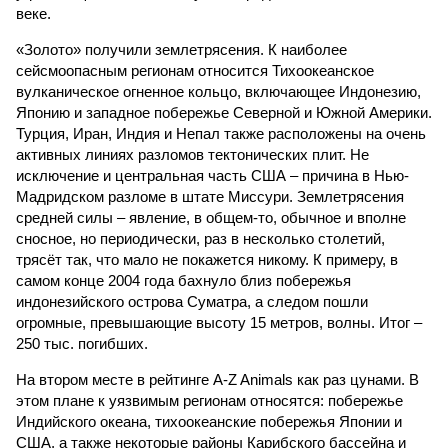
веке.
«Золото» получили землетрясения. К наиболее
сейсмоопасным регионам относится Тихоокеанское
вулканическое огненное кольцо, включающее Индонезию,
Японию и западное побережье Северной и Южной Америки.
Турция, Иран, Индия и Непал также расположены на очень
активных линиях разломов тектонических плит. Не
исключение и центральная часть США – причина в Нью-
Мадридском разломе в штате Миссури. Землетрясения
средней силы – явление, в общем-то, обычное и вполне
сносное, но периодически, раз в несколько столетий,
трясёт так, что мало не покажется никому. К примеру, в
самом конце 2004 года бахнуло близ побережья
индонезийского острова Суматра, а следом пошли
огромные, превышающие высоту 15 метров, волны. Итог –
250 тыс. погибших.
На втором месте в рейтинге A-Z Animals как раз цунами. В
этом плане к уязвимым регионам относятся: побережье
Индийского океана, тихо­океанские побережья Японии и
США, а также некоторые районы Карибского бассейна и