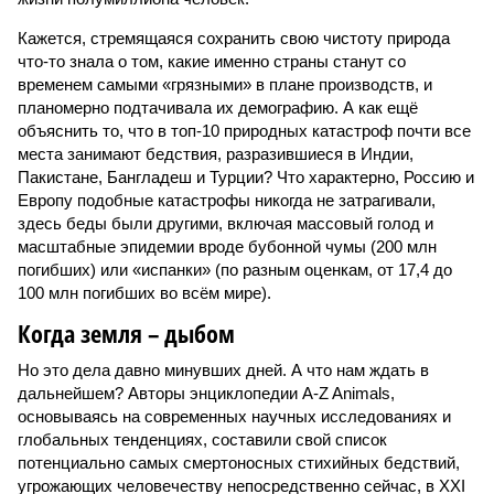
Кажется, стремящаяся сохранить свою чистоту природа
что-то знала о том, какие именно страны станут со
временем самыми «грязными» в плане производств, и
планомерно подтачивала их демографию. А как ещё
объяснить то, что в топ-10 природных катастроф почти все
места занимают бедствия, разразившиеся в Индии,
Пакистане, Бангладеш и Турции? Что характерно, Россию и
Европу подобные катастрофы никогда не затрагивали,
здесь беды были другими, включая массовый голод и
масштабные эпидемии вроде бубонной чумы (200 млн
погибших) или «испанки» (по разным оценкам, от 17,4 до
100 млн погибших во всём мире).
Когда земля – дыбом
Но это дела давно минувших дней. А что нам ждать в
дальнейшем? Авторы энциклопедии A-Z Animals,
основываясь на современных научных исследованиях и
глобальных тенденциях, составили свой список
потенциально самых смертоносных стихийных бедствий,
угрожающих человечеству непосредственно сейчас, в XXI