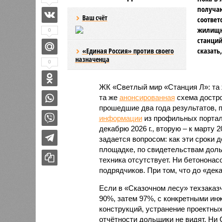
получаю
Ваш счёт
соответ
жилищно
0
станций
сказать
«Единая Россия» против своего
назначенца
0
ЖК «Светлый мир «Станция Л»: та 
та же
анонсированная
схема дострой
прошедшие два года результатов, п
информации
из профильных портал
декабрю 2026 г., вторую – к марту 2
задается вопросом: как эти сроки
площадке, по свидетельствам доль
техника отсутствует. Ни бетононас
подрядчиков. При том, что до «дек
Если в «Сказочном лесу» техзаказч
90%, затем 97%, с конкретными и
конструкций, устранение проектных
отчётности дольщики не видят. Ни C