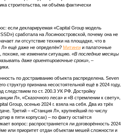
ка строительства, ни объёма фактически
с: если декларируемая «Capital Group модель
SSD») сработала на Лосиноостровской, почему она не
ачает ли отсутствие техники на площадке, что в
и Л» ещё даже не определён?
Митинги
и палаточные
х, похоже, не изменили ситуацию.
«В последние месяцы
называть даже ориентировочные сроки»
, –
ики.
нность по достраиванию объекта распределена. Seven
его структур признана несостоятельной ещё в 2024 году,
 следствием по ст. 200.3 УК РФ. Достройку
нции Л», «Сказочного леса» и «В стремлении к свету»,
tal Group, осенью 2024 г. взяла на себя. Два из трёх
даче. Третий – «Станция Л», крупнейший по числу
тир в пяти корпусах) – по факту остаётся
кает вопрос: распространяется ли договорённость 2024
ёме или приоритет отдан объектам мешей сложности и