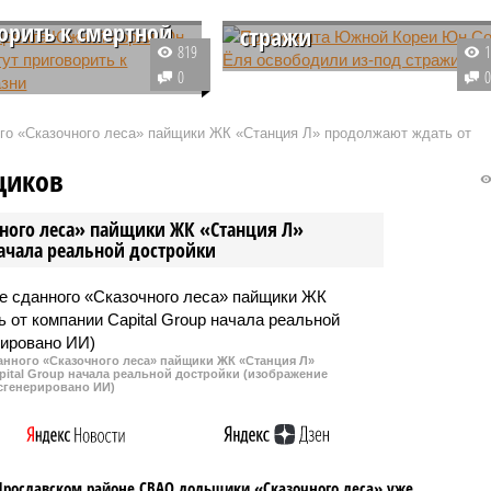
Юн Сон Ёля могут
освободили из-под
орить к смертной
стражи
819
Южнокорейская прокуратура
0
ура Южной Кореи
приняла решение освободить
ала наказать экс-
президента Юн Сок Ёля после
ого «Сказочного леса» пайщики ЖК «Станция Л» продолжают ждать от
та Юн Сок Ёля
того, как суд отменил запрос на
казнью в связи с его
продление его содержания под
щиков
 в деле о введении
стражей.
положения в 2024 году.
чного леса» пайщики ЖК «Станция Л»
начала реальной достройки
данного «Сказочного леса» пайщики ЖК «Станция Л»
ital Group начала реальной достройки (изображение
сгенерировано ИИ)
Ярославском районе СВАО дольщики «Сказочного леса» уже