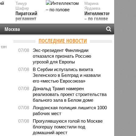
Тимур
Марина
Шафир
Ярдаева
Пиратский
Интеллектом
регламент
– по голове
Москва
ПОСЛЕДНИЕ НОВОСТИ
1391
07/08
Экс-президент Финляндии
отказался признать Россию
угрозой для Европы
07/08
В Сербии испугались визита
Зеленского в Белград и назвали
его «местью Евросоюза»
07/08
Дональд Трамп намерен
реализовать проект строительства
бального зала в Белом доме
07/08
Лондонская полиция лишится 1000
рабочих мест
07/08
Прогулявшуюся голой по Москве
блогершу поместили под
домашний арест