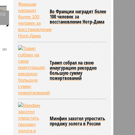
Во Франции наградят более
1510
100 человек за
0
восстановление Нотр-Дама
284
Трамп собрал на свою
инаугурацию рекордно
большую сумму
пожертвований
Минфин захотел упростить
продажу золота в России