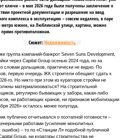
т ключи – в мае 2026 года были получены заключение о
ствии проектной документации и разрешение на ввод
го комплекса в эксплуатацию – совсем недалеко, в паре
 метро южнее, на Люблинской улице, картина, можно
, прямо противоположная.
Сюжет:
Недвижимость
же группа компаний-банкрот Seven Suns Development,
ки через Capital Group осенью 2024 года, но за
о словам дольщиков, практически не видно. По
ов, первую очередь ЖК строители обещают сдать к
028-го. Но никто при этом из кураторов стройки не
 должны материализоваться? На строительной
щиков, регулярно бывающих у забора, какая-либо
осов, ни работающих кранов, ни признаков мобилизации
абря 2026» осталось менее полугода.
ик публично отчитывался о поэтапной готовности –
нженерными работами (усиление монолитных
 ошибок) – то по «Станции Л» подобной публичной
apital Group, ни кураторы строительства не