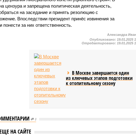
а цензура и запрещена политическая деятельность,
обраться на заседание и принять резолюцию с
ожение. Впоследствии президент принёс извинения за
и понести за них ответственность.
Александра Ива
Опубликовано:
19.01.2025 
Отредактировано:
19.01.2025 
В Москве завершается один
из ключевых этапов подготовки
к отопительному сезону
ОММЕНТАРИИ
0
Президента Южной
езидента Южной
Кореи Юн Сок Ёля
ЕЩЕ НА САЙТЕ