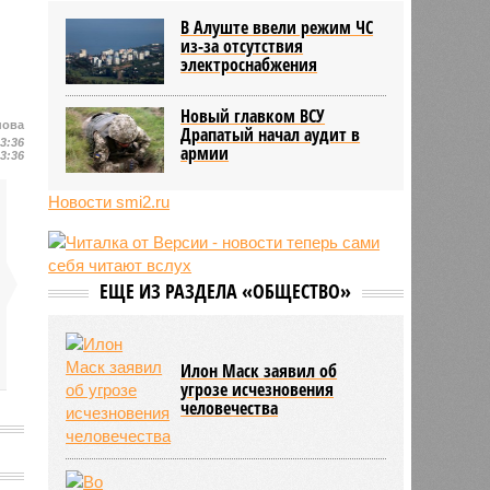
трёхмесячного сына
В Алуште ввели режим ЧС
07/08
Сергей Миронов выступил за
из-за отсутствия
увеличение пенсий детям,
электроснабжения
потерявшим родителей
07/08
Финляндия захотела использовать
Новый главком ВСУ
приграничные болота против
нова
Драпатый начал аудит в
13:36
России
армии
13:36
Новости smi2.ru
ЕЩЕ ИЗ РАЗДЕЛА «ОБЩЕСТВО»
Илон Маск заявил об
угрозе исчезновения
человечества