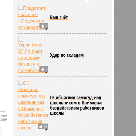
Ваш счёт
1
Удар по складам
2
СК объяснил самосуд над
школьником в Приморье
бездействием работников
ьхин
школы
11:09
11:09
93