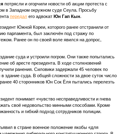
ля
потрясли и огорчили новости об акции протеста с
ом в Западном окружном суде Сеула. Просьбу
ента
передал
его адвокат
Юн Гап Кын
.
резидент Южной Кореи, которого ранее отстранили от
ию парламента, был заключён под стражу по
ежом. Ранее он по своей воле явился на допрос,
здание суда и устроили погром. Они также попытались
ние об аресте президента. В ходе столкновений
лучили ранения. Силовики задержали 45 человек по
в здание суда. В общей сложности за двое суток число
 ранее 40 сторонников Юн Сок Ёля пытались перелезть
езидент понимает «чувство несправедливости и гнева
ражать своё недовольство минными способами. Кроме
ржанность и гибкий подход сотрудников полиции.
бъявил в стране военное положение якобы «для
и удержания либерального конституционного строя». В