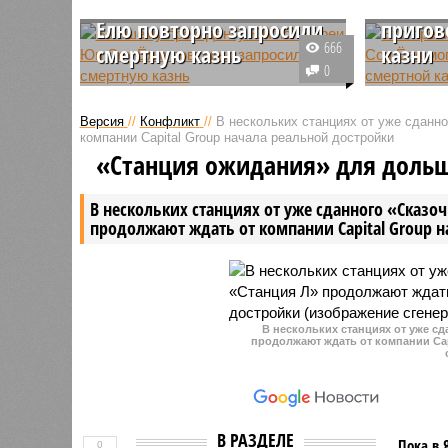
Южной Кореи Юн Сок
Кореи 
Ёлю повторно запросили
пригов
666
смертную казнь
казни
0
Сегодня стало известно, что
Прокурат
Южнокорейская прокуратура
потребов
Версия
//
Конфликт
//
В нескольких станциях от уже сданн
вновь выступила с требованием
президен
компании Capital Group начала реальной достройки
о применении высшей меры
смертной 
«Станция ожидания» для доль
наказания в отношении экс-
участием
президента Юн Сок Ёля.
военного 
В нескольких станциях от уже сданного «Сказо
продолжают ждать от компании Capital Group 
В нескольких станциях от уже с
продолжают ждать от компании Cap
В РАЗДЕЛЕ
Пока в 
0