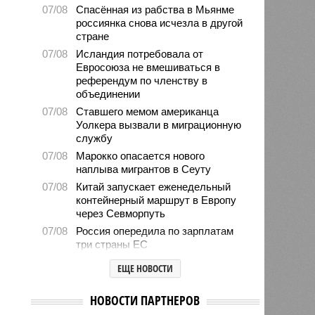
07/08
Спасённая из рабства в Мьянме
россиянка снова исчезла в другой
стране
07/08
Исландия потребовала от
Евросоюза не вмешиваться в
референдум по членству в
объединении
07/08
Ставшего мемом американца
Уолкера вызвали в миграционную
службу
07/08
Марокко опасается нового
наплыва мигрантов в Сеуту
07/08
Китай запускает еженедельный
контейнерный маршрут в Европу
через Севморпуть
07/08
Россия опередила по зарплатам
три страны ЕС
07/08
Александр Лукашенко призвал
ЕЩЕ НОВОСТИ
белорусов скупать пустующие
избы
НОВОСТИ ПАРТНЕРОВ
07/08
Девушка объяснила убийство