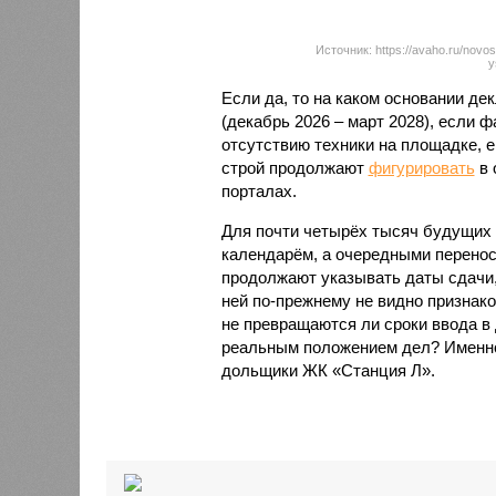
Источник: https://avaho.ru/novos
y
Если да, то на каком основании д
(декабрь 2026 – март 2028), если 
отсутствию техники на площадке, 
строй продолжают
фигурировать
в 
порталах.
Для почти четырёх тысяч будущих 
календарём, а очередными перенос
продолжают указывать даты сдачи,
ней по-прежнему не видно признако
не превращаются ли сроки ввода в
реальным положением дел? Именно 
дольщики ЖК «Станция Л».