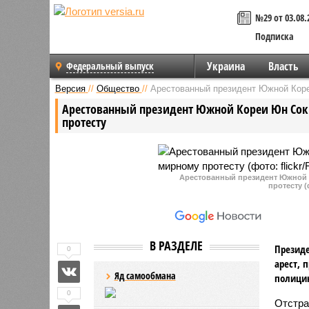
№29 от 03.08.
Подписка
Украина
Власть
Федеральный выпуск
Версия
//
Общество
//
Арестованный президент Южной Коре
Арестованный президент Южной Кореи Юн Сок 
протесту
Арестованный президент Южной 
протесту (ф
В РАЗДЕЛЕ
Президе
0
арест, 
Яд самообмана
полицию
0
Отстра