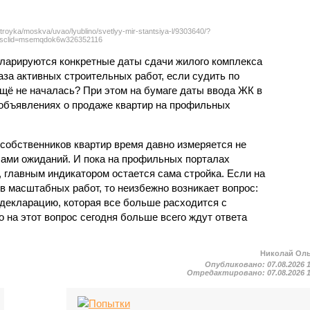
troyka/moskva/uvao/lyublino/svetlyy-mir-stantsiya-l/9303640/?
sclid=msemqdok6w326352116
екларируются конкретные даты сдачи жилого комплекса
фаза активных строительных работ, если судить по
ещё не началась? При этом на бумаге даты ввода ЖК в
объявлениях о продаже квартир на профильных
собственников квартир время давно измеряется не
ами ожиданий. И пока на профильных порталах
 главным индикатором остается сама стройка. Если на
в масштабных работ, то неизбежно возникает вопрос:
 декларацию, которая все больше расходится с
на этот вопрос сегодня больше всего ждут ответа
Николай Ол
Опубликовано:
07.08.2026 
Отредактировано:
07.08.2026 