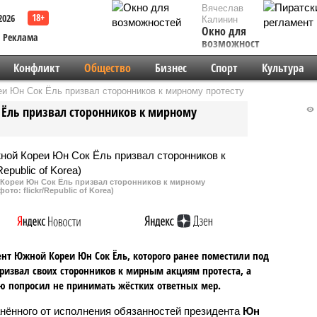
Вячеслав
2026
Калинин
Окно для
Реклама
возможностей
Конфликт
Общество
Бизнес
Спорт
Культура
и Юн Сок Ёль призвал сторонников к мирному протесту
Ёль призвал сторонников к мирному
Кореи Юн Сок Ёль призвал сторонников к мирному
ото: flickr/Republic of Korea)
нт Южной Кореи Юн Сок Ёль, которого ранее поместили под
призвал своих сторонников к мирным акциям протеста, а
 попросил не принимать жёстких ответных мер.
нённого от исполнения обязанностей президента
Юн