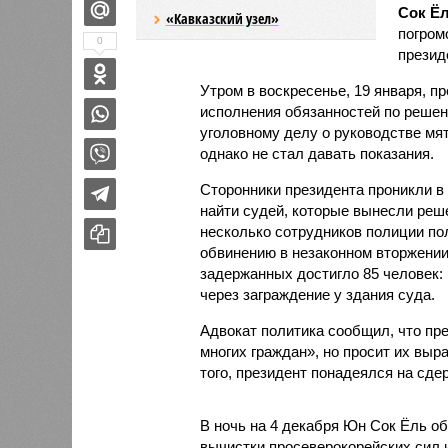
Сок Ё
«Кавказский узел»
погром
0
презид
Утром в воскресенье, 19 января, п
исполнения обязанностей по решен
уголовному делу о руководстве мят
однако не стал давать показания.
Сторонники президента проникли в 
найти судей, которые вынесли реше
несколько сотрудников полиции по
обвинению в незаконном вторжении 
задержанных достигло 85 человек:
через заграждение у здания суда.
Адвокат политика сообщил, что пр
многих граждан», но просит их вы
того, президент понадеялся на сде
В ночь на 4 декабря Юн Сок Ёль о
вычистки просеверокорейских сил 