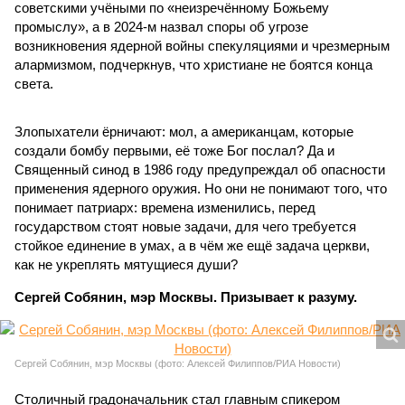
советскими учёными по «неизречённому Божьему
промыслу», а в 2024-м назвал споры об угрозе
возникновения ядерной войны спекуляциями и чрезмерным
алармизмом, подчеркнув, что христиане не боятся конца
света.
Злопыхатели ёрничают: мол, а американцам, которые
создали бомбу первыми, её тоже Бог послал? Да и
Священный синод в 1986 году предупреждал об опасности
применения ядерного оружия. Но они не понимают того, что
понимает патриарх: времена изменились, перед
государством стоят новые задачи, для чего требуется
стойкое единение в умах, а в чём же ещё задача церкви,
как не укреплять мятущиеся души?
Сергей Собянин, мэр Москвы. Призывает к разуму.
Сергей Собянин, мэр Москвы (фото: Алексей Филиппов/РИА Новости)
Столичный градоначальник стал главным спикером