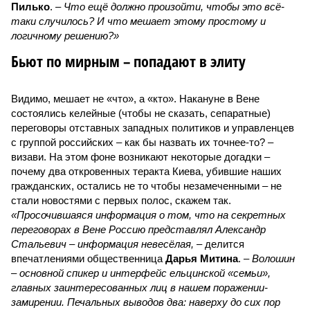
Пилько
. –
Что ещё должно произойти, чтобы это всё-
таки случилось? И что мешает этому простому и
логичному решению?»
Бьют по мирным – попадают в элиту
Видимо, мешает не «что», а «кто». Накануне в Вене
состоялись келейные (чтобы не сказать, сепаратные)
переговоры отставных западных политиков и управленцев
с группой российских – как бы назвать их точнее-то? –
визави. На этом фоне возникают некоторые догадки –
почему два откровенных теракта Киева, убившие наших
гражданских, остались не то чтобы незамеченными – не
стали новостями с первых полос, скажем так.
«Просочившаяся информация о том, что на секретных
переговорах в Вене Россию представлял Александр
Стальевич – информация невесёлая,
– делится
впечатлениями общественница
Дарья Митина
. –
Волошин
– основной спикер и интерфейс ельцинской «семьи»,
главных заинтересованных лиц в нашем поражении-
замирении. Печальных выводов два: наверху до сих пор