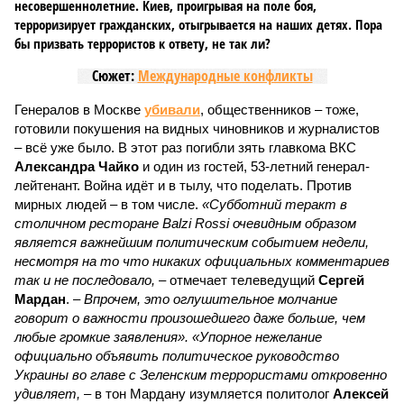
несовершеннолетние. Киев, проигрывая на поле боя,
терроризирует гражданских, отыгрывается на наших детях. Пора
бы призвать террористов к ответу, не так ли?
Сюжет:
Международные конфликты
Генералов в Москве
убивали
, общественников – тоже,
готовили покушения на видных чиновников и журналистов
– всё уже было. В этот раз погибли зять главкома ВКС
Александра Чайко
и один из гостей, 53-летний генерал-
лейтенант. Война идёт и в тылу, что поделать. Против
мирных людей – в том числе.
«Субботний теракт в
столичном ресторане Balzi Rossi очевидным образом
является важнейшим политическим событием недели,
несмотря на то что никаких официальных комментариев
так и не последовало,
– отмечает телеведущий
Сергей
Мардан
. –
Впрочем, это оглушительное молчание
говорит о важности произошедшего даже больше, чем
любые громкие заявления». «Упорное нежелание
официально объявить политическое руководство
Украины во главе с Зеленским террористами откровенно
удивляет,
– в тон Мардану изумляется политолог
Алексей