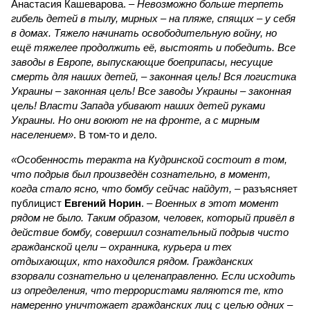
Анастасия Кашеварова. –
Невозможно больше терпеть
гибель детей в тылу, мирных – на пляже, спящих – у себя
в домах. Тяжело начинать освободительную войну, но
ещё тяжелее продолжить её, выстоять и победить. Все
заводы в Европе, выпускающие боеприпасы, несущие
смерть для наших детей, – законная цель! Вся логистика
Украины – законная цель! Все заводы Украины – законная
цель! Власти Запада убивают наших детей руками
Украины. Но они воюют не на фронте, а с мирным
населением»
. В том-то и дело.
«Особенность теракта на Кудринской состоит в том,
что подрыв был произведён сознательно, в момент,
когда стало ясно, что бомбу сейчас найдут,
– разъясняет
публицист
Евгений Норин
. –
Военных в этот момент
рядом не было. Таким образом, человек, который привёл в
действие бомбу, совершил сознательный подрыв чисто
гражданской цели – охранника, курьера и тех
отдыхающих, кто находился рядом. Гражданских
взорвали сознательно и целенаправленно. Если исходить
из определения, что террористами являются те, кто
намеренно уничтожает гражданских лиц с целью одних –