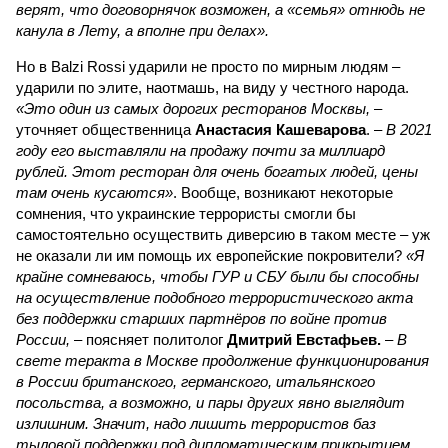
верят, что договорнячок возможен, а «семья» отнюдь не
канула в Лету, а вполне при делах».
Но в Balzi Rossi ударили не просто по мирным людям –
ударили по элите, наотмашь, на виду у честного народа.
«Это один из самых дорогих ресторанов Москвы,
–
уточняет общественница
Анастасия Кашеварова
. –
В 2021
году его выставляли на продажу почти за миллиард
рублей. Этот ресторан для очень богатых людей, цены
там очень кусаются»
. Вообще, возникают некоторые
сомнения, что украинские террористы смогли бы
самостоятельно осуществить диверсию в таком месте – уж
не оказали ли им помощь их европейские покровители?
«Я
крайне сомневаюсь, чтобы ГУР и СБУ были бы способны
на осуществление подобного террористического акта
без поддержки старших партнёров по войне против
России,
– поясняет политолог
Дмитрий Евстафьев.
–
В
свете теракта в Москве продолжение функционирования
в России британского, германского, итальянского
посольства, а возможно, и пары других явно выглядит
излишним. Значит, надо лишить террористов баз
тыловой поддержки под дипломатическим прикрытием.