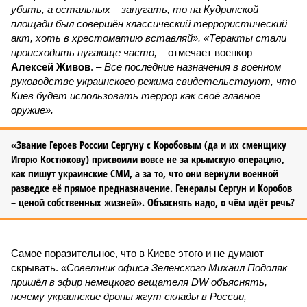
убить, а остальных – запугать, то на Кудринской
площади был совершён классический террористический
акт, хоть в хрестоматию вставляй». «Теракты стали
происходить пугающе часто,
– отмечает военкор
Алексей Живов
. –
Все последние назначения в военном
руководстве украинского режима свидетельствуют, что
Киев будет использовать террор как своё главное
оружие».
«Звание Героев России Сергуну с Коробовым (да и их сменщику
Игорю Костюкову) присвоили вовсе не за крымскую операцию,
как пишут украинские СМИ, а за то, что они вернули военной
разведке её прямое предназначение. Генералы Сергун и Коробов
– ценой собственных жизней». Объяснять надо, о чём идёт речь?
Самое поразительное, что в Киеве этого и не думают
скрывать.
«Советник офиса Зеленского Михаил Подоляк
пришёл в эфир немецкого вещателя DW объяснять,
почему украинские дроны жгут склады в России,
–