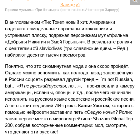
Героини мультика «Три богатыря» (фото: rutube.ru/Честно про Зарядку)
В англоязычном «Тик Токе» новый хит. Американки
надевают самодельные сарафаны и кокошники и
устраивают пляску, подражая персонажам мультфильма
«Добрыня Никитич и Змей Горыныч». В результате ролики
с хештегами #3 slavicdivas (три славянские дивы. – Ред.)
набирают десятки тысяч просмотров.
Понятно, что это сиюминутная мода и она скоро пройдёт.
Однако можно вспомнить, как полгода назад запрещённую
в России соцсеть разрывал другой тренд – I`m not Russian,
but…
«Я не русский/русская, но…»
, – произносили в камеру
американцы, испанцы, японцы и т.д., после чего начинали
исполнять на русском языке советские и российские песни.
А чего стоит недавний ИИ-трюк с
Канье Уэстом
, которого с
помощью нейросети заставили петь «Седую ночь»? Ролик
занял первое место в мировом рейтинге Shazam Global Top
200, собрав восторженные комментарии: мол, смотрите,
что делают эти русские!