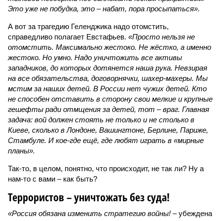
Это уже не побудка, это – набат, пора просыпаться».
А вот за трагедию Геленджика надо отомстить,
справедливо полагает Евстафьев.
«Просто нельзя не
отомстить. Максимально жестоко. Не жёстко, а именно
жестоко. Но умно. Надо уничтожить все активы
западников, до которых дотянется наша рука. Невзирая
на все обязательства, договорнячки, шахер-махеры. Мы
мстим за наших детей. В России нет чужих детей. Кто
не способен отставить в сторону свои мелкие и крупные
гешефты ради отмщения за детей, тот – враг. Главная
задача: вой должен стоять не только и не столько в
Киеве, сколько в Лондоне, Вашингтоне, Берлине, Париже,
Стамбуле. И кое-где ещё, где любят играть в «мирные
планы».
Так-то, в целом, понятно, что происходит, не так ли? Ну а
нам-то с вами – как быть?
Террористов – уничтожать без суда!
«Россия обязана изменить стратегию войны!
– убеждена