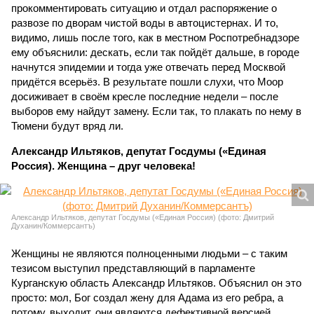
прокомментировать ситуацию и отдал распоряжение о
развозе по дворам чистой воды в автоцистернах. И то,
видимо, лишь после того, как в местном Роспотребнадзоре
ему объяснили: дескать, если так пойдёт дальше, в городе
начнутся эпидемии и тогда уже отвечать перед Москвой
придётся всерьёз. В результате пошли слухи, что Моор
досиживает в своём кресле последние недели – после
выборов ему найдут замену. Если так, то плакать по нему в
Тюмени будут вряд ли.
Александр Ильтяков, депутат Госдумы («Единая
Россия). Женщина – друг человека!
Александр Ильтяков, депутат Госдумы («Единая Россия) (фото: Дмитрий
Духанин/Коммерсантъ)
Женщины не являются полноценными людьми – с таким
тезисом выступил представляющий в парламенте
Курганскую область Александр Ильтяков. Объяснил он это
просто: мол, Бог создал жену для Адама из его ребра, а
потому, выходит, они являются дефективной версией