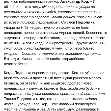
делится наблюдениями военкор
Александр Коц.
– И
объяснил, что к чему.
«Непосредственные удары по
огромному количеству людей, которые вне политики и
которые просто зарабатывают деньги, сразу лишают
их всего, лишают перспектив»
. Со слов
Подоляка
,
удары по НПЗ не дают нужного эффекта, не бьют
непосредственно по интересам мирных людей. Косвенно-то
задевают – очереди за бензином, неопределённость, этого
не отнять. А вот склады с ширпотребом – другое дело.
«Ты
смотришь и наслаждаешься тем, что твой бизнес
умирает. Соответственно очень красивые картинки»
.
Взгляд из Киева – во всём своём извращённом
непотребстве.
Когда Подоляка спросили, продолжает Коц, не убивает ли
Киев тем самым протестный потенциал русского малого
бизнеса, он ответил:
«Нет никакого протестного
потенциала у мелкого бизнеса. Вот когда они будут в
нищете, тогда у них появится протестный потенциал».
Только Подоляк и такие, как он, просчитались.
«Наши
люди,
– убеждён военкор, –
как минимум потребуют
жёстче утюжить Киев. А как максимум, разорившись,