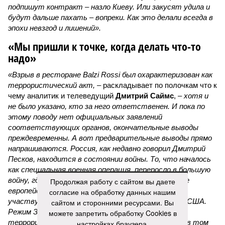
подпишут контракт – назло Киеву. Или закусят удила и
будут дальше пахать – вопреки. Как это делали всегда в
эпохи невзгод и лишений».
«Мы пришли к точке, когда делать что-то
надо»
«Взрыв в ресторане Balzi Rossi был охарактеризован как
террористический акт, –
раскладывает по полочкам что к
чему аналитик и телеведущий
Дмитрий Саймс
, –
хотя и
не было указано, кто за него ответственен. И пока по
этому поводу нет официальных заявлений
соответствующих органов, окончательные выводы
преждевременны. А вот предварительные выводы прямо
напрашиваются. Россия, как недавно говорил Дмитрий
Песков, находится в состоянии войны. То, что началось
как специальная военная операция, переросло в большую
войну, где на стороне Украины участвуют многие
Продолжая работу с сайтом вы даете
европейские государства – непосредственно
согласие на обработку данных нашим
участвуют. И косвенно, но тоже существенно – США.
сайтом и сторонними ресурсами. Вы
Режим Зеленского неоднократно совершал
можете запретить обработку Cookies в
террористические акты на территории России, в том
настройках браузера.