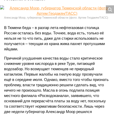
Александр Моор, губернатор Тюменской области (фото: Артем Геодакян/ТАСС)
В Тюмени беда – в разгар лета нефтегазовая столица
России осталась без воды. Точнее, вода есть, только её
нельзя не то что пить, даже для стирки использовать не
получается – текущая из крана жижа пахнет протухшими
яйцами.
Причиной ухудшения качества воды стало критическое
снижение уровня кислорода в реке Туре, питающей
водозабор. Но возмущает тюменцев не природный
катаклизм. Первые жалобы на гнилую воду прозвучали
ещё в середине июля. Однако, вместо того чтобы признать
проблему, власти традиционно решили сделать вид, что
ничего не произошло. Масла в огонь подлила позиция
местного филиала «Росводоканала», заявившего, что
оснований для перерасчёта платы за воду нет, поскольку
та соответствует нормативам безопасности. Лишь через
две недели губернатор Александр Моор решился