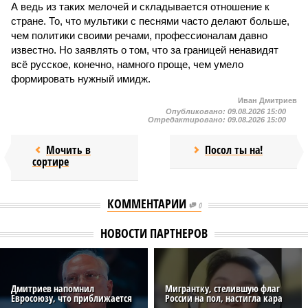
А ведь из таких мелочей и складывается отношение к
стране. То, что мультики с песнями часто делают больше,
чем политики своими речами, профессионалам давно
известно. Но заявлять о том, что за границей ненавидят
всё русское, конечно, намного проще, чем умело
формировать нужный имидж.
Иван Дмитриев
Опубликовано:
09.08.2026 15:00
Отредактировано:
09.08.2026 15:00
Мочить в
Посол ты на!
сортире
КОММЕНТАРИИ
0
НОВОСТИ ПАРТНЕРОВ
Дмитриев напомнил
Мигрантку, стелившую флаг
Евросоюзу, что приближается
России на пол, настигла кара