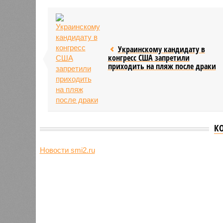
Украинскому кандидату в
конгресс США запретили
приходить на пляж после драки
К
Новости smi2.ru
Версия
//
Общество
//
Земля уже не раз показывала человеч
Последние времена
Земля уже не раз показывала человечеству свой