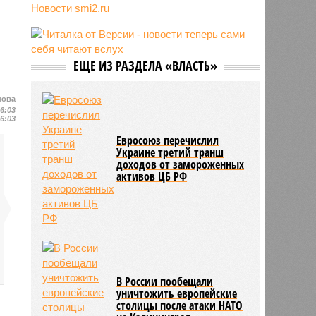
07/08
Россия опередила по зарплатам
Новости smi2.ru
три страны ЕС
07/08
Александр Лукашенко призвал
белорусов скупать пустующие
избы
ЕЩЕ ИЗ РАЗДЕЛА «ВЛАСТЬ»
07/08
Девушка объяснила убийство
трёхмесячного сына
нова
16:03
16:03
Евросоюз перечислил
Украине третий транш
доходов от замороженных
активов ЦБ РФ
В России пообещали
уничтожить европейские
столицы после атаки НАТО