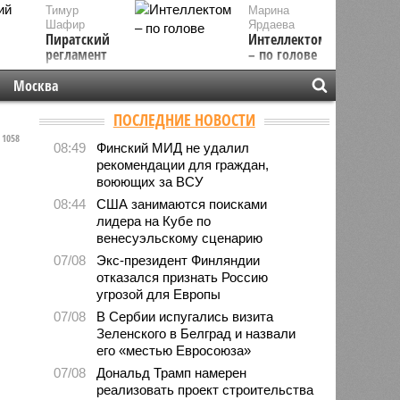
Тимур
Марина
Шафир
Ярдаева
Пиратский
Интеллектом
регламент
– по голове
Москва
ПОСЛЕДНИЕ НОВОСТИ
1058
08:49
Финский МИД не удалил
рекомендации для граждан,
воюющих за ВСУ
08:44
США занимаются поисками
лидера на Кубе по
венесуэльскому сценарию
07/08
Экс-президент Финляндии
отказался признать Россию
угрозой для Европы
07/08
В Сербии испугались визита
Зеленского в Белград и назвали
его «местью Евросоюза»
07/08
Дональд Трамп намерен
реализовать проект строительства