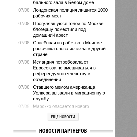
бального зала в Белом доме
07/08
Лондонская полиция лишится 1000
рабочих мест
07/08
Прогулявшуюся голой по Москве
блогершу поместили под
домашний арест
07/08
Спасённая из рабства в Мьянме
россиянка снова исчезла в другой
стране
07/08
Исландия потребовала от
Евросоюза не вмешиваться в
референдум по членству в
объединении
07/08
Ставшего мемом американца
Уолкера вызвали в миграционную
службу
07/08
Марокко опасается нового
наплыва мигрантов в Сеуту
ЕЩЕ НОВОСТИ
07/08
Китай запускает еженедельный
контейнерный маршрут в Европу
НОВОСТИ ПАРТНЕРОВ
через Севморпуть