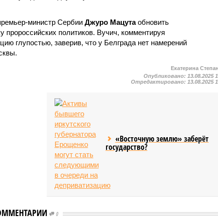
премьер-министр Сербии
Джуро Мацута
обновить
ку пророссийских политиков. Вучич, комментируя
ию глупостью, заверив, что у Белграда нет намерений
сквы.
Екатерина Степа
Опубликовано:
13.08.2025 
Отредактировано:
13.08.2025 
«Восточную землю» заберёт
государство?
ОММЕНТАРИИ
0