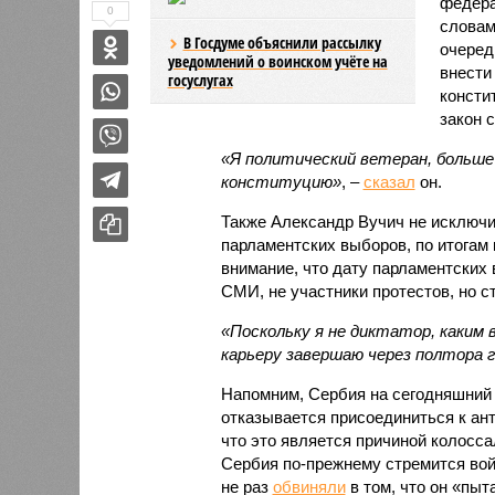
федера
0
словам
В Госдуме объяснили рассылку
очеред
уведомлений о воинском учёте на
внести
госуслугах
консти
закон с
«Я политический ветеран, больше
конституцию»
, –
сказал
он.
Также Александр Вучич не исключи
парламентских выборов, по итогам 
внимание, что дату парламентских
СМИ, не участники протестов, но с
«Поскольку я не диктатор, каким
карьеру завершаю через полтора г
Напомним, Сербия на сегодняшний 
отказывается присоединиться к ан
что это является причиной колосса
Сербия по-прежнему стремится вой
не раз
обвиняли
в том, что он «пыт