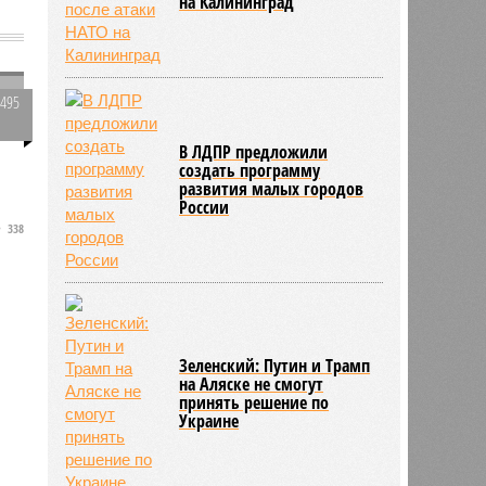
на Калининград
1495
0
В ЛДПР предложили
создать программу
развития малых городов
России
338
а
Зеленский: Путин и Трамп
на Аляске не смогут
принять решение по
Украине