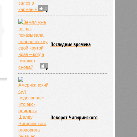
20
Последние времена
1
771
Поворот Чигиринского