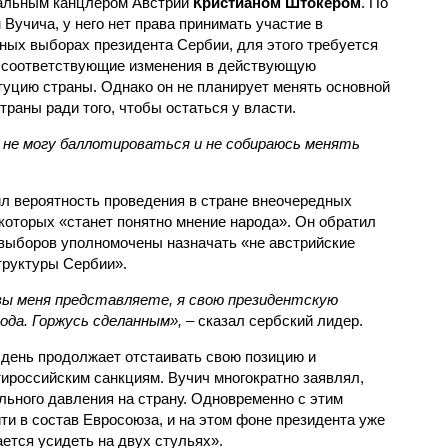
льным канцлером Австрии
Кристианом Штокером
. По
 Вучича, у него нет права принимать участие в
ных выборах президента Сербии, для этого требуется
 соответствующие изменения в действующую
туцию страны. Однако он не планирует менять основной
траны ради того, чтобы остаться у власти.
 не могу баллотироваться и не собираюсь менять
л вероятность проведения в стране внеочередных
которых «станет понятно мнение народа». Он обратил
 выборов уполномочены назначать «не австрийские
труктуры Сербии».
 вы меня представляете, я свою президентскую
ода. Горжусь сделанным»,
– сказал сербский лидер.
день продолжает отстаивать свою позицию и
тироссийским санкциям. Вучич многократно заявлял,
льного давления на страну. Одновременно с этим
ти в состав Евросоюза, и на этом фоне президента уже
ается усидеть на двух стульях».