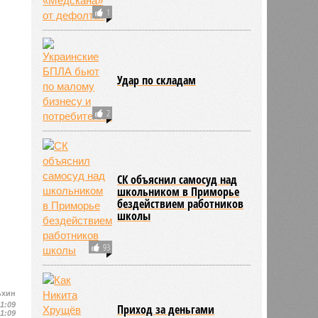
1
Удар по складам
2
СК объяснил самосуд над
школьником в Приморье
бездействием работников
школы
93
ьхин
11:09
Приход за деньгами
11:09