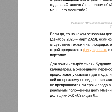
года на «Станцию Л» в полном объ
меньшего масштаба?
Источник: https://avaho.ru/novos
y
Если да, то на каком основании д
(декабрь 2026 – март 2028), если 
отсутствию техники на площадке, 
строй продолжают
фигурировать
в 
порталах.
Для почти четырёх тысяч будущих 
календарём, а очередными перенос
продолжают указывать даты сдачи,
ней по-прежнему не видно признако
не превращаются ли сроки ввода в
реальным положением дел? Именно 
дольщики ЖК «Станция Л».