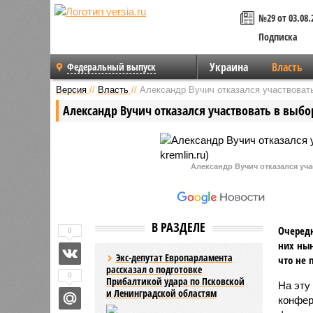
№29 от 03.08.
Подписка
Украина
Власть
Федеральный выпуск
Версия
//
Власть
//
Александр Вучич отказался участвоват
Александр Вучич отказался участвовать в выбо
Александр Вучич отказался уча
В РАЗДЕЛЕ
Очередн
0
них нын
Экс-депутат Европарламента
что не 
рассказал о подготовке
0
Прибалтикой удара по Псковской
На эту
и Ленинградской областям
конфер