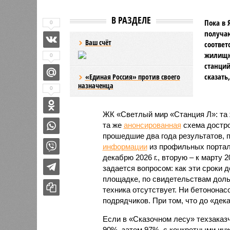
В РАЗДЕЛЕ
Пока в 
0
получаю
Ваш счёт
соответ
жилищно
0
станций
сказать
«Единая Россия» против своего
назначенца
0
ЖК «Светлый мир «Станция Л»: та 
та же
анонсированная
схема дострой
прошедшие два года результатов, п
информации
из профильных портал
декабрю 2026 г., вторую – к марту 2
задается вопросом: как эти сроки
площадке, по свидетельствам доль
техника отсутствует. Ни бетононас
подрядчиков. При том, что до «дек
Если в «Сказочном лесу» техзаказч
90%, затем 97%, с конкретными и