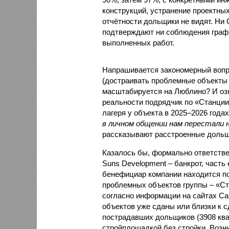
конструкций, устранение проектных
отчётности дольщики не видят. Ни C
подтверждают ни соблюдения графи
выполненных работ.
Напрашивается закономерный вопро
(достраивать проблемные объекты 
масштабируется на Люблино? И озн
реальности подрядчик по «Станци
лагеря у объекта в 2025–2026 года
в личном общении нам перестали 
рассказывают расстроенные дольщ
Казалось бы, формально ответстве
Suns Development – банкрот, часть 
бенефициар компании находится под
проблемных объектов группы – «Ста
согласно информации на сайтах Capi
объектов уже сданы или близки к с
пострадавших дольщиков (3908 квар
стройплощадкой без стройки. Возни