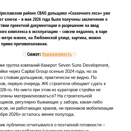
Ярославском районе СВАО дольщики «Сказочного леса» уже
т ключи – в мае 2026 года были получены заключение о
ствии проектной документации и разрешение на ввод
го комплекса в эксплуатацию – совсем недалеко, в паре
 метро южнее, на Люблинской улице, картина, можно
, прямо противоположная.
Сюжет:
Недвижимость
же группа компаний-банкрот Seven Suns Development,
ки через Capital Group осенью 2024 года, но за
о словам дольщиков, практически не видно. По
ов, первую очередь ЖК строители обещают сдать к
028-го. Но никто при этом из кураторов стройки не
 должны материализоваться? На строительной
щиков, регулярно бывающих у забора, какая-либо
осов, ни работающих кранов, ни признаков мобилизации
абря 2026» осталось менее полугода.
ик публично отчитывался о поэтапной готовности –
нженерными работами (усиление монолитных