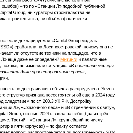
 ошибок) – то по «Станции Л» подобной публичной
apital Group, ни кураторы строительства не
ка строительства, ни объёма фактически
с: если декларируемая «Capital Group модель
SSD») сработала на Лосиноостровской, почему она не
ачает ли отсутствие техники на площадке, что в
и Л» ещё даже не определён?
Митинги
и палаточные
х, похоже, не изменили ситуацию.
«В последние месяцы
называть даже ориентировочные сроки»
, –
ики.
нность по достраиванию объекта распределена. Seven
его структур признана несостоятельной ещё в 2024 году,
 следствием по ст. 200.3 УК РФ. Достройку
нции Л», «Сказочного леса» и «В стремлении к свету»,
tal Group, осенью 2024 г. взяла на себя. Два из трёх
даче. Третий – «Станция Л», крупнейший по числу
тир в пяти корпусах) – по факту остаётся
кает вопрос: распространяется ли договорённость 2024