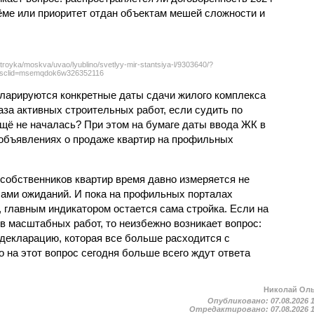
ёме или приоритет отдан объектам мешей сложности и
troyka/moskva/uvao/lyublino/svetlyy-mir-stantsiya-l/9303640/?
sclid=msemqdok6w326352116
екларируются конкретные даты сдачи жилого комплекса
фаза активных строительных работ, если судить по
ещё не началась? При этом на бумаге даты ввода ЖК в
объявлениях о продаже квартир на профильных
собственников квартир время давно измеряется не
ами ожиданий. И пока на профильных порталах
 главным индикатором остается сама стройка. Если на
в масштабных работ, то неизбежно возникает вопрос:
 декларацию, которая все больше расходится с
на этот вопрос сегодня больше всего ждут ответа
Николай Ол
Опубликовано:
07.08.2026 
Отредактировано:
07.08.2026 