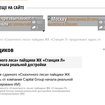
ндр Вучич отверг
Самолёт Александра
ЕЩЕ НА САЙТЕ
 введении в
Вучича вылетел в
 чрезвычайного
Москву
1023
ения
Президент Сербии Александр
0
т Сербии Александр
Вучич отправился в Москву для
роверг возможность
участия в праздновании Дня
ого «Сказочного леса» пайщики ЖК «Станция Л» продолжают ждать от
 в стране
Победы. Сербский лидер
йного положения,
планирует присутствовать на
щиков
 на продолжающиеся
традиционном параде Победы н
 протесты и
Красной площади.
чного леса» пайщики ЖК «Станция Л»
ки.
начала реальной достройки
данного «Сказочного леса» пайщики ЖК «Станция Л»
ital Group начала реальной достройки (изображение
сгенерировано ИИ)