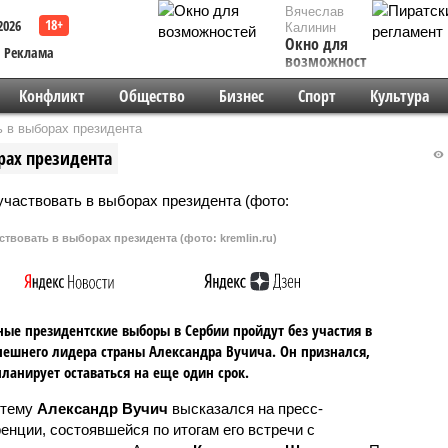
Вячеслав
2026
Калинин
Окно для
Реклама
возможностей
Конфликт
Общество
Бизнес
Спорт
Культура
ь в выборах президента
рах президента
ствовать в выборах президента (фото: kremlin.ru)
ые президентские выборы в Сербии пройдут без участия в
ешнего лидера страны Александра Вучича. Он признался,
планирует оставаться на еще один срок.
 тему
Александр Вучич
высказался на пресс-
енции, состоявшейся по итогам его встречи с