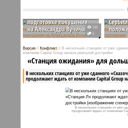
В Сербии арестованы
Алекса
подозреваемые в
идею о
подготовке покушения
Сербии
544
на Александра Вучича
полож
0
Высший суд города Кралево
Президен
постановил взять под стражу на
Вучич оп
Версия
//
Конфликт
//
В нескольких станциях от уже сданн
30 дней двоих мужчин,
введения
компании Capital Group начала реальной достройки
задержанных по подозрению в
чрезвыча
«Станция ожидания» для доль
подготовке насильственного
несмотря
свержения власти с помощью
массовые
В нескольких станциях от уже сданного «Сказо
покушения на президента
беспоряд
продолжают ждать от компании Capital Group 
Александра Вучича и членов его
семьи.
В нескольких станциях от уже с
продолжают ждать от компании Cap