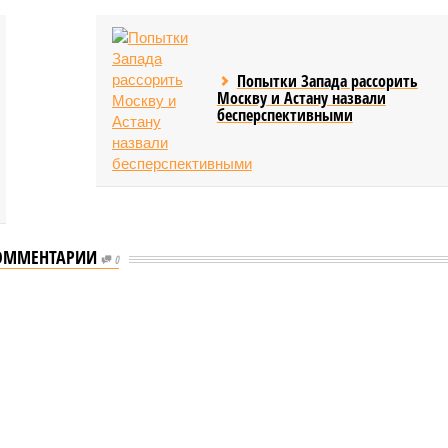
Попытки Запада рассорить
Москву и Астану назвали
бесперспективными
ОММЕНТАРИИ
0
еству свой крутой нрав – когда покажет снова?
 крутой нрав – когда покажет снова?