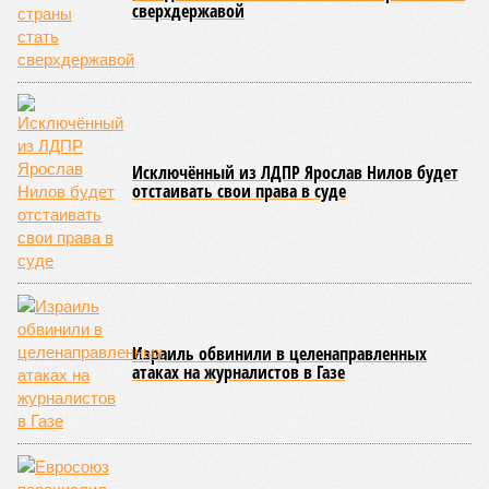
разрешение на ввод жилищного комплекса в эксплуатацию –
совсем недалеко, в паре станций метро южнее, на Люблинской
улице, картина, можно сказать, прямо противоположная.
Сюжет:
Недвижимость
ЖК «Светлый мир «Станция Л»: та же группа компаний-
банкрот Seven Suns Development, та же
анонсированная
схема достройки через Capital Group осенью 2024 года, но
за прошедшие два года результатов, по словам дольщиков,
практически не видно. По
информации
из профильных
порталов, первую очередь ЖК строители обещают сдать к
декабрю 2026 г., вторую – к марту 2028-го. Но никто при
этом из кураторов стройки не задается вопросом: как эти
сроки должны материализоваться? На строительной
площадке, по свидетельствам дольщиков, регулярно
бывающих у забора, какая-либо техника отсутствует. Ни
бетононасосов, ни работающих кранов, ни признаков
мобилизации подрядчиков. При том, что до «декабря 2026»
осталось менее полугода.
Если в «Сказочном лесу» техзаказчик публично