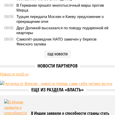
В нескольких станциях от уже сданного «Сказочного леса» пайщики ЖК
«Станция Л» продолжают ждать от компании Capital Group начала
реальной достройки (изображение сгенерировано ИИ)
Пока в Ярославском районе СВАО дольщики «Сказочного леса»
уже получают ключи – в мае 2026 года были получены
заключение о соответствии проектной документации и