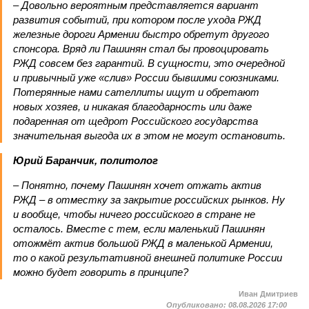
– Довольно вероятным представляется вариант
развития событий, при котором после ухода РЖД
железные дороги Армении быстро обретут другого
спонсора. Вряд ли Пашинян стал бы провоцировать
РЖД совсем без гарантий. В сущности, это очередной
и привычный уже «слив» России бывшими союзниками.
Потерянные нами сателлиты ищут и обретают
новых хозяев, и никакая благодарность или даже
подаренная от щедрот Российского государства
значительная выгода их в этом не могут остановить.
Юрий Баранчик, политолог
– Понятно, почему Пашинян хочет отжать актив
РЖД – в отместку за закрытие российских рынков. Ну
и вообще, чтобы ничего российского в стране не
осталось. Вместе с тем, если маленький Пашинян
отожмёт актив большой РЖД в маленькой Армении,
то о какой результативной внешней политике России
можно будет говорить в принципе?
Иван Дмитриев
Опубликовано:
08.08.2026 17:00