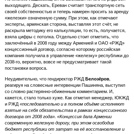
выходящего. Дескать, Ереван считает транспортную сеть
своей собственностью и теперь намерен просить за аренду
«железки» означенную сумму. При этом, как отмечают
эксперты, армянская сторона, выставляя этот счёт, не
раскрыла методику его калькуляции, то есть, получается,
взяла цифры с потолка. Отдельно стоит отметить, что
заключённый в 2008 году между Арменией и ОАО «РЖД»
концессионный договор, согласно которому российская
компания получила в управление «железку» республики до
2038-го, вероятно, вовсе не предусматривает такой
постановки вопроса.
Неудивительно, что гендиректор РЖД
Белозёров
,
реагируя на словесные интервенции Пашиняна, выступил
со словно растерянно-обиженным комментарием. И,
кажется, стало только хуже. Как отметил менеджер, ЮКЖД
и РЖД
«последовательно и в полном объёме исполняют
взятые на себя обязательства в рамках концессионного
договора от 2008 года». «Концессия дала Армении
современную железную дорогу, при этом освободив
бюджет республики от затрат на её восстановление и