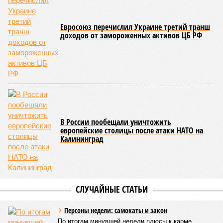
отчитывался о поэтапной готовности – 90%, затем 97%, с
конкретными инженерными работами (усиление
монолитных конструкций, устранение проектных ошибок) –
то по «Станции Л» подобной публичной отчётности
дольщики не видят. Ни Capital Group, ни кураторы
строительства не подтверждают ни соблюдения графика
строительства, ни объёма фактически выполненных работ.
Напрашивается закономерный вопрос: если
декларируемая «Capital Group модель (достраивать
проблемные объекты SSD») сработала на
Лосиноостровской, почему она не масштабируется на
Люблино? И означает ли отсутствие техники на площадке,
что в реальности подрядчик по «Станции Л» ещё даже не
определён?
Митинги
и палаточные лагеря у объекта в
2025–2026 годах, похоже, не изменили ситуацию.
«В
последние месяцы в личном общении нам перестали
называть даже ориентировочные сроки»
, – рассказывают
расстроенные дольщики.
Казалось бы, формально ответственность по