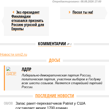
Отредактировано:
08.08.2026 17:00
Экс-президент
Посол ты на!
Финляндии
отказался признать
Россию угрозой для
Европы
КОММЕНТАРИИ
0
Новости smi2.ru
Версия
//
Конфликт
//
В нескольких станциях от уже сданного
«Сказочного леса» пайщики ЖК «Станция Л» продолжают ждать от
компании Capital Group начала реальной достройки
487
«Станция ожидания» для дольщиков
В нескольких станциях от уже сданного «Сказочного
леса» пайщики ЖК «Станция Л» продолжают ждать от
компании Capital Group начала реальной достройки