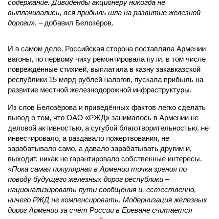
содержание. Дивиденды акционеру никогда не
выплачивались, вся прибыль шла на развитие железной
дороги»
, – добавил Белозёров.
И в самом деле. Российская сторона поставляла Армении
вагоны, по первому чиху ремонтировала пути, в том числе
повреждённые стихией, выплатила в казну закавказской
республики 15 млрд рублей налогов, пускала прибыль на
развитие местной железнодорожной инфраструктуры.
Из слов Белозёрова и приведённых фактов легко сделать
вывод о том, что ОАО «РЖД» занималось в Армении не
деловой активностью, а сугубой благотворительностью, не
инвестировало, а раздавало пожертвования, не
зарабатывало само, а давало зарабатывать другим и,
выходит, никак не гарантировало собственные интересы.
«Пока самая популярная в Армении точка зрения по
поводу будущего железных дорог рес­публики –
национализировать пути сообщения и, естественно,
ничего РЖД не компенсировать. Модернизация железных
дорог Армении за счёт России в Ереване считается