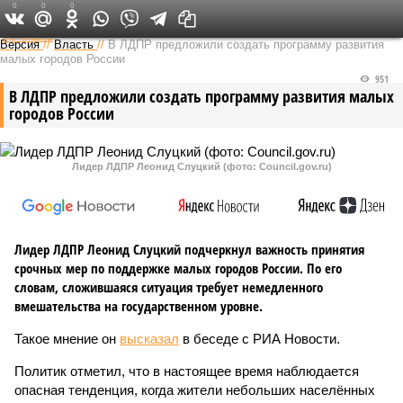
0
0
0
Федеральный выпуск
Версия
//
Власть
//
В ЛДПР предложили создать программу развития
малых городов России
951
В ЛДПР предложили создать программу развития малых
городов России
Лидер ЛДПР Леонид Слуцкий (фото: Council.gov.ru)
Лидер ЛДПР Леонид Слуцкий подчеркнул важность принятия
срочных мер по поддержке малых городов России. По его
словам, сложившаяся ситуация требует немедленного
вмешательства на государственном уровне.
Такое мнение он
высказал
в беседе с РИА Новости.
Политик отметил, что в настоящее время наблюдается
опасная тенденция, когда жители небольших населённых