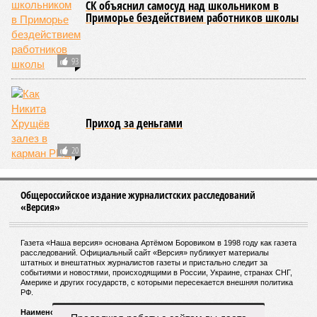
проблемные объекты SSD») сработала на
Лосиноостровской, почему она не масштабируется на
Люблино? И означает ли отсутствие техники на площадке,
что в реальности подрядчик по «Станции Л» ещё даже не
определён?
Митинги
и палаточные лагеря у объекта в
2025–2026 годах, похоже, не изменили ситуацию.
«В
последние месяцы в личном общении нам перестали
называть даже ориентировочные сроки»
, – рассказывают
расстроенные дольщики.
Казалось бы, формально ответственность по
достраиванию объекта распределена. Seven Suns
Development – банкрот, часть его структур признана
несостоятельной ещё в 2024 году, бенефициар компании
находится под следствием по ст. 200.3 УК РФ. Достройку
проблемных объектов группы – «Станции Л», «Сказочного
леса» и «В стремлении к свету», согласно информации на
сайтах Capital Group, осенью 2024 г. взяла на себя. Два из
трёх объектов уже сданы или близки к сдаче. Третий –
«Станция Л», крупнейший по числу пострадавших
дольщиков (3908 квартир в пяти корпусах) – по факту