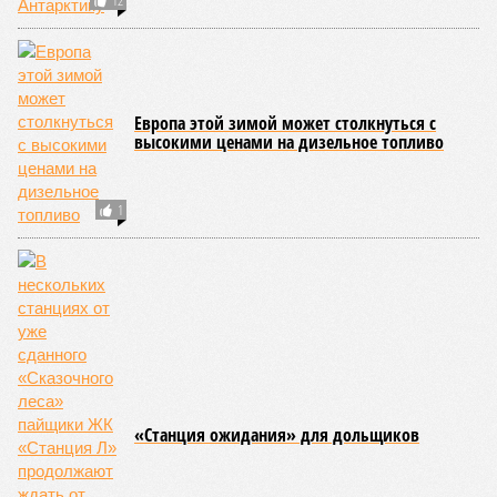
В нескольких станциях от уже сданного «Сказочного леса» пайщики ЖК
«Станция Л» продолжают ждать от компании Capital Group начала
реальной достройки (изображение сгенерировано ИИ)
Пока в Ярославском районе СВАО дольщики «Сказочного леса»
уже получают ключи – в мае 2026 года были получены
заключение о соответствии проектной документации и
разрешение на ввод жилищного комплекса в эксплуатацию –
совсем недалеко, в паре станций метро южнее, на Люблинской
улице, картина, можно сказать, прямо противоположная.
Сюжет:
Недвижимость
ЖК «Светлый мир «Станция Л»: та же группа компаний-
банкрот Seven Suns Development, та же
анонсированная
схема достройки через Capital Group осенью 2024 года, но
за прошедшие два года результатов, по словам дольщиков,