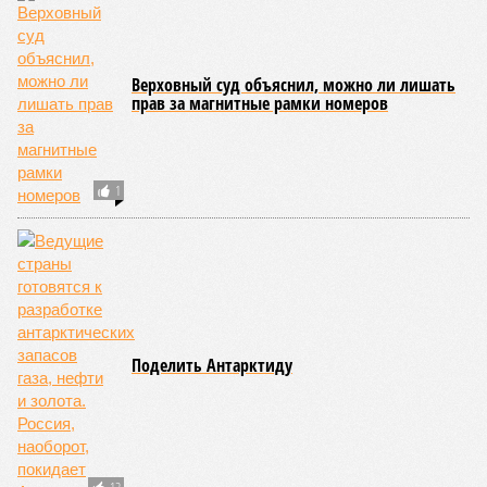
Отредактировано:
08.08.2026 17:00
Экс-президент
Посол ты на!
Финляндии
отказался признать
Россию угрозой для
Европы
КОММЕНТАРИИ
0
Новости smi2.ru
Версия
//
Конфликт
//
В нескольких станциях от уже сданного
«Сказочного леса» пайщики ЖК «Станция Л» продолжают ждать от
компании Capital Group начала реальной достройки
450
«Станция ожидания» для дольщиков
В нескольких станциях от уже сданного «Сказочного
леса» пайщики ЖК «Станция Л» продолжают ждать от
компании Capital Group начала реальной достройки