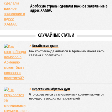
совершенно естественной»
, – указывает политолог
Андрей Суздальцев.
Вот только почему для менеджмента РЖД столь же
естественным считается вкладываться в закавказскую
«железку» тогда, когда на российских железных дорогах не
только
не решены
нынешние проблемы, но и постоянно
возникают
новые? Даст ли здесь свой комментарий
Белозёров?
Гарник Туманян, политолог
– Вероятно, в случае разрыва концессии Пашинян со
своими европейскими партнёрами могут
инициировать новый проект на территории Армении
подобно трамповскому TRIPP, где будет создана
европейская концессия для управления путями, а
доходы от эксплуатации путей будут делиться плюс-
минус в таком же соотношении, как с американцами
(74% – Вашингтону, 26% – Еревану).
Мирослава Регинская, публицист