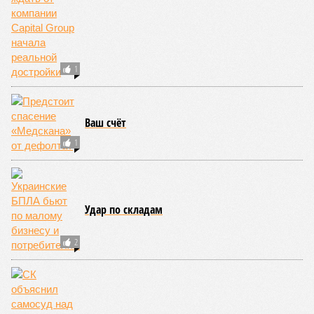
практически не видно. По
информации
из профильных
порталов, первую очередь ЖК строители обещают сдать к
декабрю 2026 г., вторую – к марту 2028-го. Но никто при
этом из кураторов стройки не задается вопросом: как эти
сроки должны материализоваться? На строительной
площадке, по свидетельствам дольщиков, регулярно
бывающих у забора, какая-либо техника отсутствует. Ни
бетононасосов, ни работающих кранов, ни признаков
мобилизации подрядчиков. При том, что до «декабря 2026»
осталось менее полугода.
Если в «Сказочном лесу» техзаказчик публично
отчитывался о поэтапной готовности – 90%, затем 97%, с
конкретными инженерными работами (усиление
монолитных конструкций, устранение проектных ошибок) –
то по «Станции Л» подобной публичной отчётности
дольщики не видят. Ни Capital Group, ни кураторы
строительства не подтверждают ни соблюдения графика
строительства, ни объёма фактически выполненных работ.
Напрашивается закономерный вопрос: если
декларируемая «Capital Group модель (достраивать