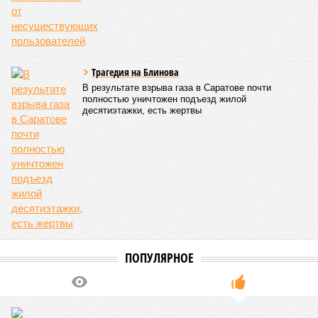
– Довольно вероятным представляется вариант
развития событий, при котором после ухода РЖД
железные дороги Армении быстро обретут другого
спонсора. Вряд ли Пашинян стал бы провоцировать
РЖД совсем без гарантий. В сущности, это очередной
и привычный уже «слив» России бывшими союзниками.
Потерянные нами сателлиты ищут и обретают
новых хозяев, и никакая благодарность или даже
подаренная от щедрот Российского государства
значительная выгода их в этом не могут остановить.
Юрий Баранчик, политолог
– Понятно, почему Пашинян хочет отжать актив
РЖД – в отместку за закрытие российских рынков. Ну
и вообще, чтобы ничего российского в стране не
осталось. Вместе с тем, если маленький Пашинян
отожмёт актив большой РЖД в маленькой Армении,
то о какой результативной внешней политике России
можно будет говорить в принципе?
Иван Дмитриев
Опубликовано:
08.08.2026 17:00