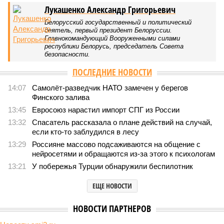
84
РЖД против своей страны
Монополия вкладывалась-вкладывалась в Армению и
довкладывалась
Монополия вкладывалась-вкладывалась в Армению и довкладывалась
(фото: Deep Vision)
Премьер закавказской республики Никол Пашинян заявил, что
его страна может потребовать у Москвы до 2 млрд долларов
ежегодно за аренду Южно-Кавказской железной дороги (ЮКЖД).
В настоящий момент та эксплуатируется «дочкой» ОАО «РЖД»,
причём исключительно за российский счёт. И в
складывающейся ситуации, кажется, больше вопросов не к
Еревану, а к гендиректору монополии Олегу Белозёрову.
По мнению
Пашиняна
, он не высказал ничего из ряда вон