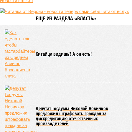
выходящего. Дескать, Ереван считает транспортную сеть
своей собственностью и теперь намерен просить за аренду
«железки» означенную сумму. При этом, как отмечают
эксперты, армянская сторона, выставляя этот счёт, не
раскрыла методику его калькуляции, то есть, получается,
взяла цифры с потолка. Отдельно стоит отметить, что
заключённый в 2008 году между Арменией и ОАО «РЖД»
концессионный договор, согласно которому российская
компания получила в управление «железку» республики до
2038-го, вероятно, вовсе не предусматривает такой
постановки вопроса.
Неудивительно, что гендиректор РЖД
Белозёров
,
реагируя на словесные интервенции Пашиняна, выступил
со словно растерянно-обиженным комментарием. И,
кажется, стало только хуже. Как отметил менеджер, ЮКЖД
и РЖД
«последовательно и в полном объёме исполняют
взятые на себя обязательства в рамках концессионного
договора от 2008 года». «Концессия дала Армении
современную железную дорогу, при этом освободив
бюджет республики от затрат на её восстановление и