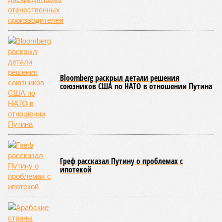
содержание. Дивиденды акционеру никогда не
выплачивались, вся прибыль шла на развитие железной
дороги»
, – добавил Белозёров.
И в самом деле. Российская сторона поставляла Армении
вагоны, по первому чиху ремонтировала пути, в том числе
повреждённые стихией, выплатила в казну закавказской
республики 15 млрд рублей налогов, пускала прибыль на
развитие местной железнодорожной инфраструктуры.
Из слов Белозёрова и приведённых фактов легко сделать
вывод о том, что ОАО «РЖД» занималось в Армении не
деловой активностью, а сугубой благотворительностью, не
инвестировало, а раздавало пожертвования, не
зарабатывало само, а давало зарабатывать другим и,
выходит, никак не гарантировало собственные интересы.
«Пока самая популярная в Армении точка зрения по
поводу будущего железных дорог рес­публики –
национализировать пути сообщения и, естественно,
ничего РЖД не компенсировать. Модернизация железных
дорог Армении за счёт России в Ереване считается