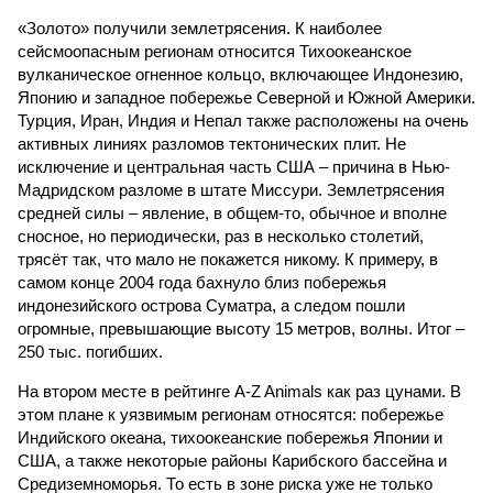
«Золото» получили землетрясения. К наиболее
сейсмоопасным регионам относится Тихоокеанское
вулканическое огненное кольцо, включающее Индонезию,
Японию и западное побережье Северной и Южной Америки.
Турция, Иран, Индия и Непал также расположены на очень
активных линиях разломов тектонических плит. Не
исключение и центральная часть США – причина в Нью-
Мадридском разломе в штате Миссури. Землетрясения
средней силы – явление, в общем-то, обычное и вполне
сносное, но периодически, раз в несколько столетий,
трясёт так, что мало не покажется никому. К примеру, в
самом конце 2004 года бахнуло близ побережья
индонезийского острова Суматра, а следом пошли
огромные, превышающие высоту 15 метров, волны. Итог –
250 тыс. погибших.
На втором месте в рейтинге A-Z Animals как раз цунами. В
этом плане к уязвимым регионам относятся: побережье
Индийского океана, тихо­океанские побережья Японии и
США, а также некоторые районы Карибского бассейна и
Средиземноморья. То есть в зоне риска уже не только