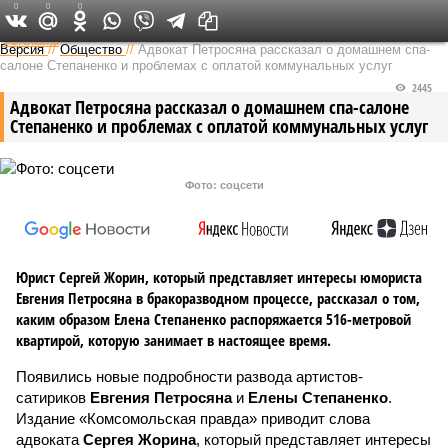
0
0
0
Федеральный выпуск
Версия
//
Общество
//
Адвокат Петросяна рассказал о домашнем спа-
салоне Степаненко и проблемах с оплатой коммунальных услуг
2445
Адвокат Петросяна рассказал о домашнем спа-салоне
Степаненко и проблемах с оплатой коммунальных услуг
Фото: соцсети
Юрист Сергей Жорин, который представляет интересы юмориста
Евгения Петросяна в бракоразводном процессе, рассказал о том,
каким образом Елена Степаненко распоряжается 516-метровой
квартирой, которую занимает в настоящее время.
Появились новые подробности развода артистов-
сатириков
Евгения Петросяна
и
Елены Степаненко
.
Издание «Комсомольская правда» приводит слова
адвоката
Сергея Жорина
, который представляет интересы