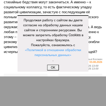
стихийные бедствия могут закончиться. А именно – к
социальному коллапсу, то есть фактическому упадку
развитой цивилизации, зачастую с последующим её
полным уничтожением. Среди причин такого трагического
Продолжая работу с сайтом вы даете
развития событий учёные называют деградацию
согласие на обработку данных нашим
окружающей среды, истощение ресурсов и болезни. А ведь
сайтом и сторонними ресурсами. Вы
любая природная катастрофа непременно ведёт именно к
можете запретить обработку Cookies в
этому – экономическому кризису, эпидемиям, голоду,
настройках браузера.
резкому сокращению численности населения. Так погибли
Пожалуйста, ознакомьтесь с
цивилизации шумеров, майя, кхмеров – список не
«Политикой в отношении обработки
исчерпывающий. Какая цивилизация будет следующей?
персональных данных»
.
Илья Космач
Газета
«Наша версия» №29 от 03.08.2026
Опубликовано:
05.08.2026 13:00
OK
Отредактировано:
05.08.2026 13:00
Возраст
Инфантино
бессмертия
отступил и объявил
об отказе ФИФА от
продажи доли прав
на чемпионат мира