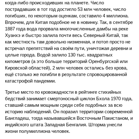
когда-либо происходивших на планете. Число
пострадавших в тот год достигло 53 млн человек, число
погибших, по некоторым оценкам, составило 4 миллиона.
Впрочем, для Китая подобное не в новинку. Так, в сентябре
1887 года вода прорвала многочисленные дамбы на реке
Хуанхэ и быстро залила почти весь Северный Китай, так
как местность там довольно низменная, и потоп просто не
встречал препятствий на своём пути, уничтожая деревни и
целые города. Водой залило 130 тыс. квадратных
километров (а это больше территорий Оренбургской или
Кировской областей), 2 млн человек остались без крова,
ещё столько же погибли в результате спровоцированной
катастрофой пандемии.
Третье место по кровожадности в рейтинге стихийных
бедствий занимает смертоносный циклон Бхола 1970 года,
ставший самым мощным среди себе подобных за всю
историю наблюдений. Он поразил территории современной
Бангладеш, тогда называвшейся Восточным Пакистаном, и
индийского штата Западная Бенгалия. Шторма унесли
жизни полумиллиона человек.