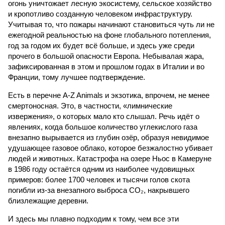
огонь уничтожает лесную экосистему, сельское хозяйство
и кропотливо созданную человеком инфраструктуру.
Учитывая то, что пожары начинают становиться чуть ли не
ежегодной реальностью на фоне глобального потепления,
год за годом их будет всё больше, и здесь уже среди
прочего в большой опасности Европа. Небывалая жара,
зафиксированная в этом и прошлом годах в Италии и во
Франции, тому лучшее подтверждение.
Есть в перечне A-Z Animals и экзотика, впрочем, не менее
смертоносная. Это, в частности, «лимнические
извержения», о которых мало кто слышал. Речь идёт о
явлениях, когда большое количество углекислого газа
внезапно вырывается из глубин озёр, образуя невидимое
удушающее газовое облако, которое безжалостно убивает
людей и животных. Катастрофа на озере Ньос в Камеруне
в 1986 году остаётся одним из наиболее чудовищных
примеров: более 1700 человек и тысячи голов скота
погибли из-за внезапного выброса CO₂, накрывшего
близлежащие деревни.
И здесь мы плавно подходим к тому, чем все эти