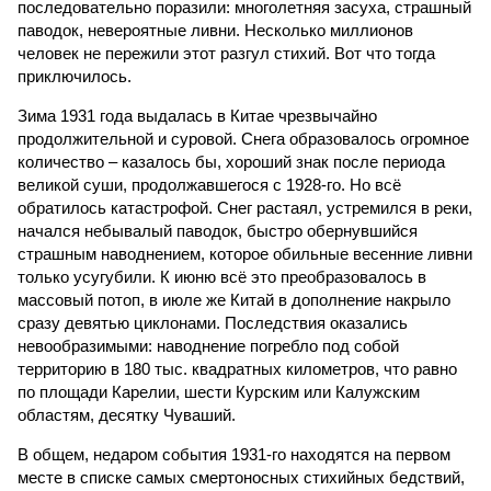
последовательно поразили: многолетняя засуха, страшный
паводок, невероятные ливни. Несколько миллионов
человек не пережили этот разгул стихий. Вот что тогда
приключилось.
Зима 1931 года выдалась в Китае чрезвычайно
продолжительной и суровой. Снега образовалось огромное
количество – казалось бы, хороший знак после периода
великой суши, продолжавшегося с 1928-го. Но всё
обратилось катастрофой. Снег растаял, устремился в реки,
начался небывалый паводок, быстро обернувшийся
страшным наводнением, которое обильные весенние ливни
только усугубили. К июню всё это преобразовалось в
массовый потоп, в июле же Китай в дополнение накрыло
сразу девятью циклонами. Последствия оказались
невообразимыми: наводнение погребло под собой
территорию в 180 тыс. квадратных километров, что равно
по площади Карелии, шести Курским или Калужским
областям, десятку Чуваший.
В общем, недаром события 1931-го находятся на первом
месте в списке самых смертоносных стихийных бедствий,