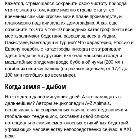
Кажется, стремящаяся сохранить свою чистоту природа
что-то знала о том, какие именно страны станут со
временем самыми «грязными» в плане производств, и
планомерно подтачивала их демографию. А как ещё
объяснить то, что в топ-10 природных катастроф почти все
места занимают бедствия, разразившиеся в Индии,
Пакистане, Бангладеш и Турции? Что характерно, Россию и
Европу подобные катастрофы никогда не затрагивали,
здесь беды были другими, включая массовый голод и
масштабные эпидемии вроде бубонной чумы (200 млн
погибших) или «испанки» (по разным оценкам, от 17,4 до
100 млн погибших во всём мире).
Когда земля – дыбом
Но это дела давно минувших дней. А что нам ждать в
дальнейшем? Авторы энциклопедии A-Z Animals,
основываясь на современных научных исследованиях и
глобальных тенденциях, составили свой список
потенциально самых смертоносных стихийных бедствий,
угрожающих человечеству непосредственно сейчас, в XXI
веке.