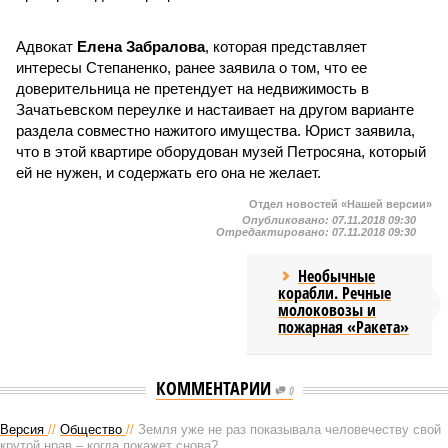
Адвокат
Елена Забралова
, которая представляет
интересы Степаненко, ранее заявила о том, что ее
доверительница не претендует на недвижимость в
Зачатьевском переулке и настаивает на другом варианте
раздела совместно нажитого имущества. Юрист заявила,
что в этой квартире оборудован музей Петросяна, который
ей не нужен, и содержать его она не желает.
Отдел новостей «Нашей версии»
Опубликовано:
07.11.2018 09:30
Отредактировано:
07.11.2018 09:30
Необычные
корабли. Речные
молоковозы и
пожарная «Ракета»
КОММЕНТАРИИ
0
Версия
//
Общество
//
Земля уже не раз показывала человечеству свой
крутой нрав – когда покажет снова?