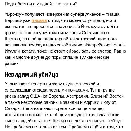
Поднебесная с Индией – не так ли?
«Бронзу» получают извержения супервулканов – «Наша
Версия» уже
писала
о том, что может случиться, если
окончательно проснётся знаменитый Йеллоустоун. Это
грозит не только уничтожением части Соединённых
Штатов, но и общепланетарной катастрофой вплоть до
возникновения «вулканической зимы». Флегрейские поля в
Италии, кстати, тоже не стоит сбрасывать со счетов. Равно
как и многие другие до поры спящие вулканические
районы.
Невидимый убийца
Упоминают эксперты и жару вкупе с засухой и
следующими отсюда лесными пожарами. Тут в группе
риска запад США, юг Европы, Австралия, Ближний Восток,
а также некоторые районы Бразилии и Африки к югу от
Сахары. Леса начинают гореть всё чаще и чаще,
достаточно посмотреть общемировую статистику; сотни
тысяч людей остаются без крова, десятки тысяч – гибнут.
Но проблема не только в этом. Проблема ещё и в том, что