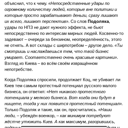
объяснил, что к чему.
«Непосредственные удары по
огромному количеству людей, которые вне политики и
которые просто зарабатывают деньги, сразу лишают
их всего, лишают перспектив»
. Со слов
Подоляка
,
удары по НПЗ не дают нужного эффекта, не бьют
непосредственно по интересам мирных людей. Косвенно-то
задевают – очереди за бензином, неопределённость, этого
не отнять. А вот склады с ширпотребом – другое дело.
«Ты
смотришь и наслаждаешься тем, что твой бизнес
умирает. Соответственно очень красивые картинки»
.
Взгляд из Киева – во всём своём извращённом
непотребстве.
Когда Подоляка спросили, продолжает Коц, не убивает ли
Киев тем самым протестный потенциал русского малого
бизнеса, он ответил:
«Нет никакого протестного
потенциала у мелкого бизнеса. Вот когда они будут в
нищете, тогда у них появится протестный потенциал».
Только Подоляк и такие, как он, просчитались.
«Наши
люди,
– убеждён военкор, –
как минимум потребуют
жёстче утюжить Киев. А как максимум, разорившись,
подпишут контракт – назло Киеву. Или закусят удила и