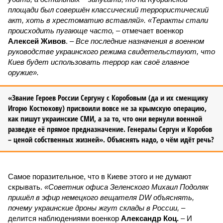
площади был совершён классический террористический
акт, хоть в хрестоматию вставляй». «Теракты стали
происходить пугающе часто,
– отмечает военкор
Алексей Живов
. –
Все последние назначения в военном
руководстве украинского режима свидетельствуют, что
Киев будет использовать террор как своё главное
оружие».
«Звание Героев России Сергуну с Коробовым (да и их сменщику
Игорю Костюкову) присвоили вовсе не за крымскую операцию,
как пишут украинские СМИ, а за то, что они вернули военной
разведке её прямое предназначение. Генералы Сергун и Коробов
– ценой собственных жизней». Объяснять надо, о чём идёт речь?
Самое поразительное, что в Киеве этого и не думают
скрывать.
«Советник офиса Зеленского Михаил Подоляк
пришёл в эфир немецкого вещателя DW объяснять,
почему украинские дроны жгут склады в России,
–
делится наблюдениями военкор
Александр Коц.
– И