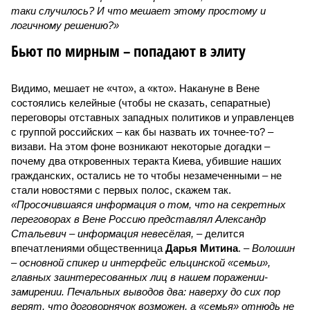
таки случилось? И что мешает этому простому и
логичному решению?»
Бьют по мирным – попадают в элиту
Видимо, мешает не «что», а «кто». Накануне в Вене
состоялись келейные (чтобы не сказать, сепаратные)
переговоры отставных западных политиков и управленцев
с группой российских – как бы назвать их точнее-то? –
визави. На этом фоне возникают некоторые догадки –
почему два откровенных теракта Киева, убившие наших
гражданских, остались не то чтобы незамеченными – не
стали новостями с первых полос, скажем так.
«Просочившаяся информация о том, что на секретных
переговорах в Вене Россию представлял Александр
Стальевич – информация невесёлая,
– делится
впечатлениями общественница
Дарья Митина
. –
Волошин
– основной спикер и интерфейс ельцинской «семьи»,
главных заинтересованных лиц в нашем поражении-
замирении. Печальных выводов два: наверху до сих пор
верят, что договорнячок возможен, а «семья» отнюдь не