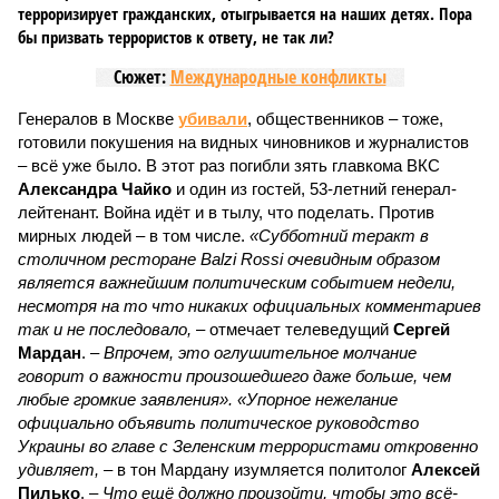
терроризирует гражданских, отыгрывается на наших детях. Пора
бы призвать террористов к ответу, не так ли?
Сюжет:
Международные конфликты
Генералов в Москве
убивали
, общественников – тоже,
готовили покушения на видных чиновников и журналистов
– всё уже было. В этот раз погибли зять главкома ВКС
Александра Чайко
и один из гостей, 53-летний генерал-
лейтенант. Война идёт и в тылу, что поделать. Против
мирных людей – в том числе.
«Субботний теракт в
столичном ресторане Balzi Rossi очевидным образом
является важнейшим политическим событием недели,
несмотря на то что никаких официальных комментариев
так и не последовало,
– отмечает телеведущий
Сергей
Мардан
. –
Впрочем, это оглушительное молчание
говорит о важности произошедшего даже больше, чем
любые громкие заявления». «Упорное нежелание
официально объявить политическое руководство
Украины во главе с Зеленским террористами откровенно
удивляет,
– в тон Мардану изумляется политолог
Алексей
Пилько
. –
Что ещё должно произойти, чтобы это всё-