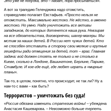
Это уже не побудка, это – набат, пора просыпаться».
А вот за трагедию Геленджика надо отомстить,
справедливо полагает Евстафьев.
«Просто нельзя не
отомстить. Максимально жестоко. Не жёстко, а именно
жестоко. Но умно. Надо уничтожить все активы
западников, до которых дотянется наша рука. Невзирая
на все обязательства, договорнячки, шахер-махеры. Мы
мстим за наших детей. В России нет чужих детей. Кто
не способен отставить в сторону свои мелкие и крупные
гешефты ради отмщения за детей, тот – враг. Главная
задача: вой должен стоять не только и не столько в
Киеве, сколько в Лондоне, Вашингтоне, Берлине, Париже,
Стамбуле. И кое-где ещё, где любят играть в «мирные
планы».
Так-то, в целом, понятно, что происходит, не так ли? Ну а
нам-то с вами – как быть?
Террористов – уничтожать без суда!
«Россия обязана изменить стратегию войны!
– убеждена
Анастасия Кашеварова. –
Невозможно больше терпеть