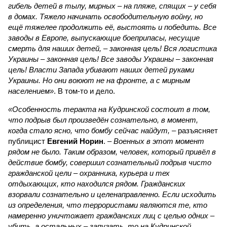
гибель детей в тылу, мирных – на пляже, спящих – у себя
в домах. Тяжело начинать освободительную войну, но
ещё тяжелее продолжить её, выстоять и победить. Все
заводы в Европе, выпускающие боеприпасы, несущие
смерть для наших детей, – законная цель! Вся логистика
Украины – законная цель! Все заводы Украины – законная
цель! Власти Запада убивают наших детей руками
Украины. Но они воюют не на фронте, а с мирным
населением»
. В том-то и дело.
«Особенность теракта на Кудринской состоит в том,
что подрыв был произведён сознательно, в момент,
когда стало ясно, что бомбу сейчас найдут,
– разъясняет
публицист
Евгений Норин
. –
Военных в этот момент
рядом не было. Таким образом, человек, который привёл в
действие бомбу, совершил сознательный подрыв чисто
гражданской цели – охранника, курьера и тех
отдыхающих, кто находился рядом. Гражданских
взорвали сознательно и целенаправленно. Если исходить
из определения, что террористами являются те, кто
намеренно уничтожает гражданских лиц с целью одних –
убить, а остальных – запугать, то на Кудринской