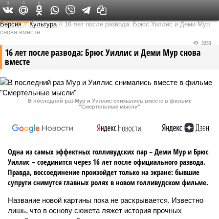
0
0
0
Федеральный выпуск
Версия
//
Культура
//
16 лет после развода: Брюс Уиллис и Деми Мур
снова вместе
3253
16 лет после развода: Брюс Уиллис и Деми Мур снова
вместе
В последний раз Мур и Уиллис снимались вместе в фильме
"Смертельные мысли"
Одна из самых эффектных голливудских пар – Деми Мур и Брюс
Уиллис – соединится через 16 лет после официального развода.
Правда, воссоединение произойдет только на экране: бывшие
супруги снимутся главных ролях в новом голливудском фильме.
Название новой картины пока не раскрывается. Известно
лишь, что в основу сюжета ляжет история прочных