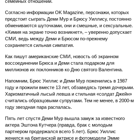
семейных отношений.
Согласно информации OK Magazine, персонажи, которых
предстоит сыграть Деми Мур и Брюсу Уиллису, постоянно
обмениваются шуточками, они и смешные, и сексуальные.
«Химия на экране точно возникнет», – уверенно допускает
СМИ, ведь между Деми и Брюсом по-прежнему
сохраняется сильная симпатия.
Как пишут американские СМИ, новость об экранном
воссоединении Брюса и Деми стала подарком для
миллионов их поклонников ко Дню святого Валентина.
Напомним, Брюс Уиллис и Деми Мур поженились в 1987
году и прожили вместе 13 лет, обзаведясь тремя дочерьми.
Харизматичный лысый левша и стильная «солдат Джейн»
считались образцовыми супругами. Тем не менее, в 2000-м
году звездная пара распалась.
Пять лет спустя Деми Мур вышла замуж за известного
актера Эштона Кутчера (правда, брак с молодым
партнером продержался всего 5 лет). Брюс Уиллис
женился на британской актрисе и фотомодели Эмме