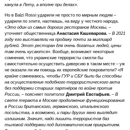
канула в Лету, а вполне при делах».
Но в Balzi Rossi ударили не просто по мирным людям –
ударили по элите, наотмашь, на виду у честного народа.
«Это один из самых дорогих ресторанов Москвы,
–
уточняет общественница
Анастасия Кашеварова
. –
В 2021
году его выставляли на продажу почти за миллиард
рублей. Этот ресторан для очень богатых людей, цены
там очень кусаются»
. Вообще, возникают некоторые
сомнения, что украинские террористы смогли бы
самостоятельно осуществить диверсию в таком месте – уж
не оказали ли им помощь их европейские покровители?
«Я
крайне сомневаюсь, чтобы ГУР и СБУ были бы способны
на осуществление подобного террористического акта
без поддержки старших партнёров по войне против
России,
– поясняет политолог
Дмитрий Евстафьев.
–
В
свете теракта в Москве продолжение функционирования
в России британского, германского, итальянского
посольства, а возможно, и пары других явно выглядит
излишним. Значит, надо лишить террористов баз
тыловой поддержки под дипломатическим прикрытием.