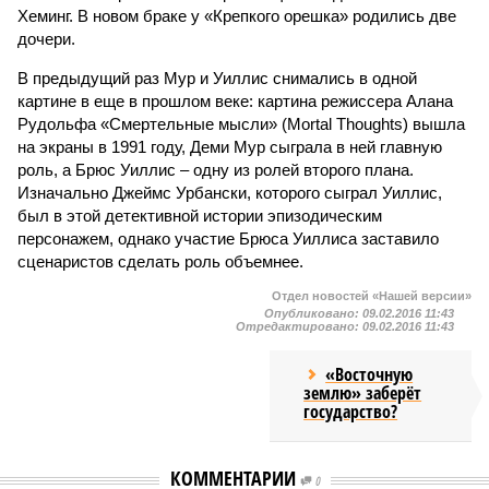
Хеминг. В новом браке у «Крепкого орешка» родились две
дочери.
В предыдущий раз Мур и Уиллис снимались в одной
картине в еще в прошлом веке: картина режиссера Алана
Рудольфа «Смертельные мысли» (Mortal Thoughts) вышла
на экраны в 1991 году, Деми Мур сыграла в ней главную
роль, а Брюс Уиллис – одну из ролей второго плана.
Изначально Джеймс Урбански, которого сыграл Уиллис,
был в этой детективной истории эпизодическим
персонажем, однако участие Брюса Уиллиса заставило
сценаристов сделать роль объемнее.
Отдел новостей «Нашей версии»
Опубликовано:
09.02.2016 11:43
Отредактировано:
09.02.2016 11:43
«Восточную
землю» заберёт
государство?
КОММЕНТАРИИ
0