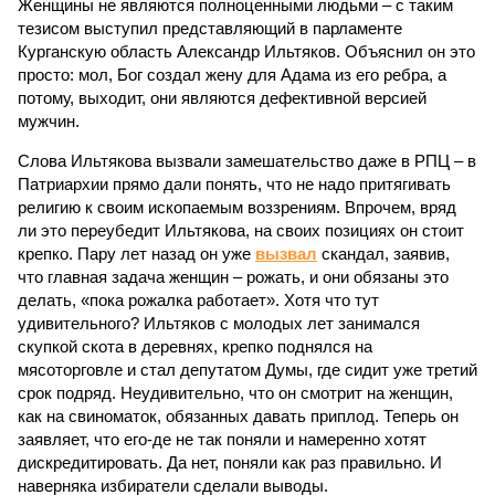
Женщины не являются полноценными людьми – с таким
тезисом выступил представляющий в парламенте
Курганскую область Александр Ильтяков. Объяснил он это
просто: мол, Бог создал жену для Адама из его ребра, а
потому, выходит, они являются дефективной версией
мужчин.
Слова Ильтякова вызвали замешательство даже в РПЦ – в
Патриархии прямо дали понять, что не надо притягивать
религию к своим ископаемым воззрениям. Впрочем, вряд
ли это переубедит Ильтякова, на своих позициях он стоит
крепко. Пару лет назад он уже
вызвал
скандал, заявив,
что главная задача женщин – рожать, и они обязаны это
делать, «пока рожалка работает». Хотя что тут
удивительного? Ильтяков с молодых лет занимался
скупкой скота в деревнях, крепко поднялся на
мясоторговле и стал депутатом Думы, где сидит уже третий
срок подряд. Неудивительно, что он смотрит на женщин,
как на свиноматок, обязанных давать приплод. Теперь он
заявляет, что его-де не так поняли и намеренно хотят
дискредитировать. Да нет, поняли как раз правильно. И
наверняка избиратели сделали выводы.