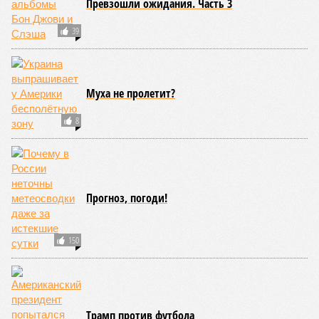
Превзошли ожидания. Часть 3
39
Муха не пролетит?
8
Прогноз, погоди!
150
Трамп против футбола