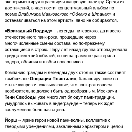
экспериментируя и расширяя жанровую палитру. Среди их
достижений, в частности, концептуальный альбом по
поэме
Владимира Маяковского «Облако в Штанах»
и
останавливаться на этом артисты явно не собираются.
«Бригадный Подряд»
– легенды питерского, да и всего
отечественного панк-рока, прошедшие через
многочисленные смены состава, но по-прежнему
остающиеся в строю. Пару лет назад группа отпраздновала
тридцатилетний юбилей, но ни на грамм не растеряла
задора, обаяния и любви поклонников.
Компанию грандам и легендам двух столиц также составят
тамбовчане
Операция Пластилин
, балансирующие на
стыке жанров и показывающие, что панк-рок совсем
необязательно должен быть однообразным. Москвичи
Тени Свободы
уже много лет блюдут панк-традиции,
умудряясь выживать в андеграунде – теперь их ждет
заслуженная большая сцена.
Йорш
-- яркие герои новой панк-волны, коллектив с
твёрдыми убеждениями, закалённым характером и целой