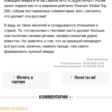
помощью нейросети заставили петь «Седую ночь»? Ролик
занял первое место в мировом рейтинге Shazam Global Top
200, собрав восторженные комментарии: мол, смотрите,
что делают эти русские!
А ведь из таких мелочей и складывается отношение к
стране. То, что мультики с песнями часто делают больше,
чем политики своими речами, профессионалам давно
известно. Но заявлять о том, что за границей ненавидят
всё русское, конечно, намного проще, чем умело
формировать нужный имидж.
Иван Дмитриев
Опубликовано:
09.08.2026 15:00
Отредактировано:
09.08.2026 15:00
Мочить в
Посол ты на!
сортире
КОММЕНТАРИИ
0
Новости smi2.ru