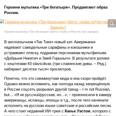
Героини мультика «Три богатыря». Продвигают образ
России.
Героини мультика «Три богатыря» (фото: rutube.ru/Честно про Зарядку)
В англоязычном «Тик Токе» новый хит. Американки
надевают самодельные сарафаны и кокошники и
устраивают пляску, подражая персонажам мультфильма
«Добрыня Никитич и Змей Горыныч». В результате ролики
с хештегами #3 slavicdivas (три славянские дивы. – Ред.)
набирают десятки тысяч просмотров.
Понятно, что это сиюминутная мода и она скоро пройдёт.
Однако можно вспомнить, как полгода назад запрещённую
в России соцсеть разрывал другой тренд – I`m not Russian,
but…
«Я не русский/русская, но…»
, – произносили в камеру
американцы, испанцы, японцы и т.д., после чего начинали
исполнять на русском языке советские и российские песни.
А чего стоит недавний ИИ-трюк с
Канье Уэстом
, которого с