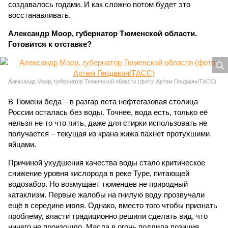
создавалось годами. И как сложно потом будет это
восстанавливать.
Александр Моор, губернатор Тюменской области.
Готовится к отставке?
Александр Моор, губернатор Тюменской области (фото: Артем Геодакян/ТАСС)
В Тюмени беда – в разгар лета нефтегазовая столица
России осталась без воды. Точнее, вода есть, только её
нельзя не то что пить, даже для стирки использовать не
получается – текущая из крана жижа пахнет протухшими
яйцами.
Причиной ухудшения качества воды стало критическое
снижение уровня кислорода в реке Туре, питающей
водозабор. Но возмущает тюменцев не природный
катаклизм. Первые жалобы на гнилую воду прозвучали
ещё в середине июля. Однако, вместо того чтобы признать
проблему, власти традиционно решили сделать вид, что
ничего не произошло. Масла в огонь подлила позиция