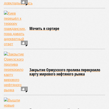
1
Мочить в сортире
1
Закрытие Ормузского пролива перекроило
карту мирового нефтяного рынка
1