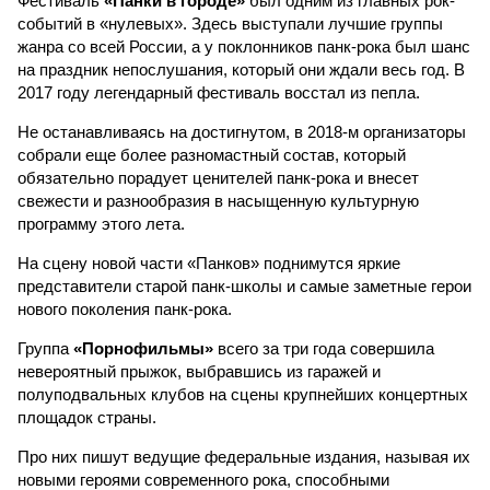
Фестиваль
«Панки в городе»
был одним из главных рок-
событий в «нулевых». Здесь выступали лучшие группы
жанра со всей России, а у поклонников панк-рока был шанс
на праздник непослушания, который они ждали весь год. В
2017 году легендарный фестиваль восстал из пепла.
Не останавливаясь на достигнутом, в 2018-м организаторы
собрали еще более разномастный состав, который
обязательно порадует ценителей панк-рока и внесет
свежести и разнообразия в насыщенную культурную
программу этого лета.
На сцену новой части «Панков» поднимутся яркие
представители старой панк-школы и самые заметные герои
нового поколения панк-рока.
Группа
«Порнофильмы»
всего за три года совершила
невероятный прыжок, выбравшись из гаражей и
полуподвальных клубов на сцены крупнейших концертных
площадок страны.
Про них пишут ведущие федеральные издания, называя их
новыми героями современного рока, способными