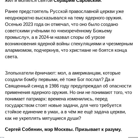
жил и молился святой
Серафим Саровский
.
Ранее предстоятель Русской православной церкви уже
неоднократно высказывался на тему ядерного оружия.
Осенью 2023 года он отмечал, что оно было создано
советскими учёными по «неизречённому Божьему
промыслу», а в 2024-м назвал споры об угрозе
возникновения ядерной войны спекуляциями и чрезмерным
алармизмом, подчеркнув, что христиане не боятся конца
света.
Злопыхатели ёрничают: мол, а американцам, которые
создали бомбу первыми, её тоже Бог послал? Да и
Священный синод в 1986 году предупреждал об опасности
применения ядерного оружия. Но они не понимают того, что
понимает патриарх: времена изменились, перед
государством стоят новые задачи, для чего требуется
стойкое единение в умах, а в чём же ещё задача церкви,
как не укреплять мятущиеся души?
Сергей Собянин, мэр Москвы. Призывает к разуму.