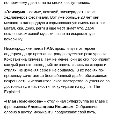
по-прежнему дают огня на своих выступлениях.
«Элизиум»
– самые, пожалуй, жизнерадостные из
хедлайнеров фестиваля. Вот уже больше 20 лет они
мешают в однородную и взрывоопасную смесь панк-рок,
метал, ска, джаз, регги и еще черт знает что, даря
поклонникам живой музыки право на искрометную
вечеринку.
Нижегородские панки
F.P.G.
прошли путь от героев
андеграунда до признания грандов русского рока уровня
Константина Кинчева. Тем не менее, они до сих пор играют
каждый раз как последний: не зацикливаясь на жанрах и
стилях, не изменяя себе и не сбиваясь. В их песнях по-
прежнему сочетаются бесшабашный драйв, обжигающая
искренность и исполнительское мастерство, оцененное по
достоинству, в частности, их кумирами из группы The
Exploited.
«План Ломоносова»
– столичная супергруппа во главе с
фронтменом
Александром Ильиным
. Собравшись
словно в шутку, музыканты продолжают свой путь,