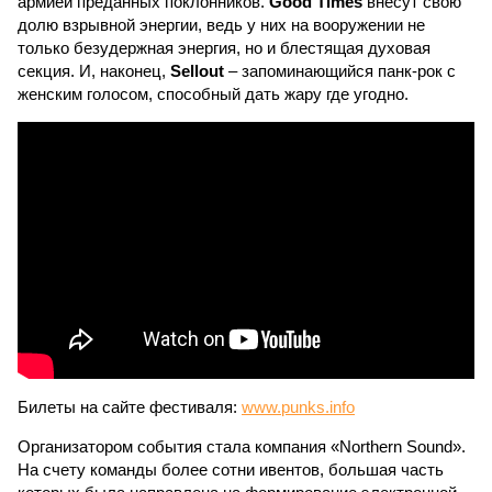
армией преданных поклонников.
Good Times
внесут свою
долю взрывной энергии, ведь у них на вооружении не
только безудержная энергия, но и блестящая духовая
секция. И, наконец,
Sellout
– запоминающийся панк-рок с
женским голосом, способный дать жару где угодно.
Билеты на сайте фестиваля:
www.punks.info
Организатором события стала компания «Northern Sound».
На счету команды более сотни ивентов, большая часть