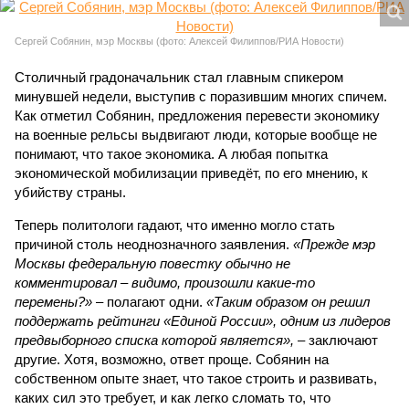
Сергей Собянин, мэр Москвы (фото: Алексей Филиппов/РИА Новости)
Столичный градоначальник стал главным спикером
минувшей недели, выступив с поразившим многих спичем.
Как отметил Собянин, предложения перевести экономику
на военные рельсы выдвигают люди, которые вообще не
понимают, что такое экономика. А любая попытка
экономической мобилизации приведёт, по его мнению, к
убийству страны.
Теперь политологи гадают, что именно могло стать
причиной столь неоднозначного заявления.
«Прежде мэр
Москвы федеральную повестку обычно не
комментировал – видимо, произошли какие-то
перемены?»
– полагают одни.
«Таким образом он решил
поддержать рейтинги «Единой России», одним из лидеров
предвыборного списка которой является»,
– заключают
другие. Хотя, возможно, ответ проще. Собянин на
собственном опыте знает, что такое строить и развивать,
каких сил это требует, и как легко сломать то, что