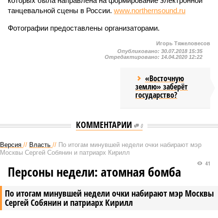
которых была направлена на формирование электронной
танцевальной сцены в России.
www.northernsound.ru
Фотографии предоставлены организаторами.
Игорь Тяжеловесов
Опубликовано:
30.07.2018 15:35
Отредактировано:
14.04.2020 12:22
«Восточную
землю» заберёт
государство?
КОММЕНТАРИИ
0
Версия
//
Власть
//
По итогам минувшей недели очки набирают мэр
Москвы Сергей Собянин и патриарх Кирилл
41
Персоны недели: атомная бомба
По итогам минувшей недели очки набирают мэр Москвы
Сергей Собянин и патриарх Кирилл