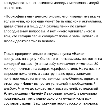
конкурировать с поглотившей молодых меломанов модой
на хип-хоп.
«Порнофильмы»
демонстрируют, что гитарная музыка не
только жива, но все еще может быть опасной и актуальной,
давая ответы и пищу для размышлений по самым
злободневным вопросам. И нет ничего удивительного в
том, что сегодня парни собирают полные залы, купаясь в
любви десятков тысяч человек.
После продолжительного отпуска группа
«Наив»
вернулась на сцену и более того – отказалась, несмотря на
солидный возраст
(в этом году коллектив отмечает 30-
летие)
, почивать на лаврах корифеев стиля. На их песнях
выросли поколения, а сама группа по праву занимает
почётное место на отечественном панк-Олимпе, однако в
этом году
«Наив»
выпустил успешный и злободневный
альбом. Что же до концертных выступлений, то ведомый
Александром
«Чачей»
Ивановым
ансамбль регулярно
подтверждает репутацию одного из лучших «живых»
составов страны. Заслуженные герои русского панк-рока