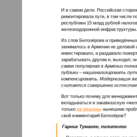
И в самом деле. Российская сторон
ремонтировала пути, в том числе п
республики 15 млрд рублей налогов
железнодорожной инфраструктуры
Из слов Белозёрова и приведённых
занималось в Армении не деловой а
инвестировало, а раздавало пожерт
зарабатывать другим и, выходит, н
самая популярная в Армении точка
публики – национализировать пут
компенсировать. Модернизация же
считается совершенно естестве
Вот только почему для менеджмен
вкладываться в закавказскую «желе
только
не решены
нынешние пробл
свой комментарий Белозёров?
Гарник Туманян, политолог