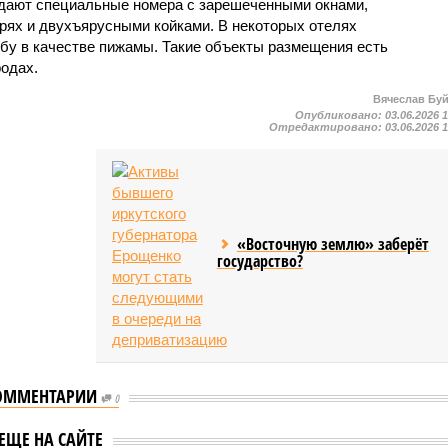
дают специальные номера с зарешеченными окнами,
рях и двухъярусными койками. В некоторых отелях
у в качестве пижамы. Такие объекты размещения есть
родах.
Вячеслав Бу
Опубликовано:
03.06.2026 
Отредактировано:
03.06.2026 
«Восточную землю» заберёт
государство?
ОММЕНТАРИИ
0
ом селе Лох
е установят
Обезьяны в Гибралтаре
ЕЩЕ НА САЙТЕ