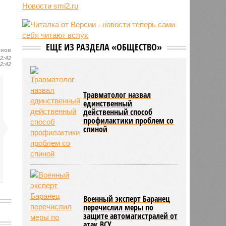
Новости smi2.ru
блогер передумал из-за реакции
подписчиков
11:43
Итальянские аграрии забили
тревогу из-за засухи
ЕЩЕ ИЗ РАЗДЕЛА «ОБЩЕСТВО»
йнов
12:42
12:42
Травматолог назвал
единственный
действенный способ
профилактики проблем со
спиной
Военный эксперт Баранец
перечислил меры по
защите автомагистралей от
атак ВСУ