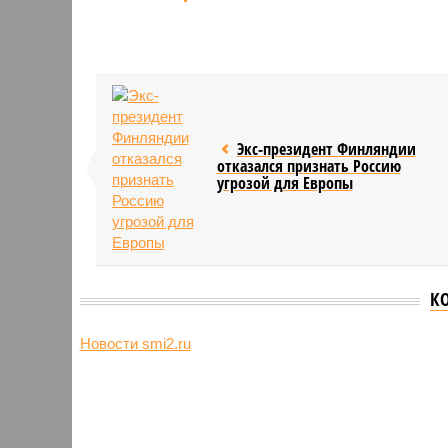
Экс-президент Финляндии
отказался признать Россию
угрозой для Европы
К
Новости smi2.ru
Версия
//
Конфликт
//
В нескольких станциях от уже сданн
компании Capital Group начала реальной достройки
«Станция ожидания» для доль