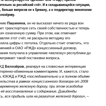
тельно за российский счёт. И в складывающейся ситуации,
, больше вопросов не к Еревану, а к гендиректору монополии
елозёрову.
ению
Пашиняна
, он не высказал ничего из ряда вон
ает транспортную сеть своей собственностью и теперь
и» означенную сумму. При этом, как отмечают
авляя этот счёт, не раскрыла методику его
 взяла цифры с потолка. Отдельно стоит отметить, что
рменией и ОАО «РЖД» концессионный договор,
пания получила в управление «железку» республики до
матривает такой постановки вопроса.
РЖД
Белозёров
, реагируя на словесные интервенции
терянно-обиженным комментарием. И, кажется, стало
жер, ЮКЖД и РЖД
«последовательно и в полном объёме
ельства в рамках концессионного договора от 2008
овременную железную дорогу, при этом освободив
её восстановление и содержание. Дивиденды
сь, вся прибыль шла на развитие железной дороги»
, –