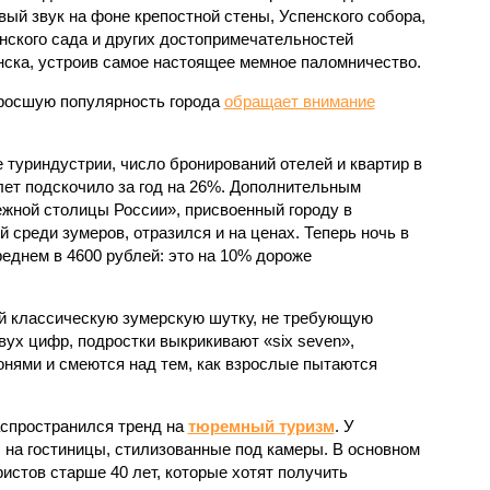
вый звук на фоне крепостной стены, Успенского собора,
нского сада и других достопримечательностей
ска, устроив самое настоящее мемное паломничество.
росшую популярность города
обращает внимание
 туриндустрии, число бронирований отелей и квартир в
лет подскочило за год на 26%. Дополнительным
жной столицы России», присвоенный городу в
 среди зумеров, отразился и на ценах. Теперь ночь в
еднем в 4600 рублей: это на 10% дороже
й классическую зумерскую шутку, не требующую
вух цифр, подростки выкрикивают «six seven»,
нями и смеются над тем, как взрослые пытаются
аспространился тренд на
тюремный туризм
. У
 на гостиницы, стилизованные под камеры. В основном
ристов старше 40 лет, которые хотят получить