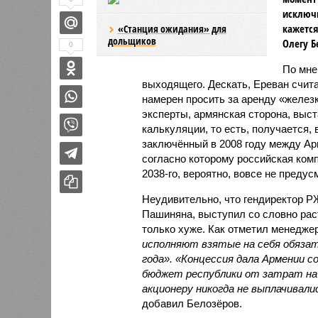
исключи
кажется
«Станция ожидания» для
дольщиков
Олегу Б
0
По мн
выходящего. Дескать, Ереван счит
намерен просить за аренду «железк
эксперты, армянская сторона, выст
калькуляции, то есть, получается,
заключённый в 2008 году между А
согласно которому российская ком
2038-го, вероятно, вовсе не предус
Неудивительно, что гендиректор 
Пашиняна, выступил со словно рас
только хуже. Как отметил менед
исполняют взятые на себя обязат
года». «Концессия дала Армении с
бюджет республики от затрат на 
акционеру никогда не выплачивали
добавил Белозёров.