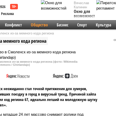
Вячеслав
2026
Калинин
Окно для
Реклама
возможностей
Конфликт
Общество
Бизнес
Спорт
Культура
енск из-за мемного кода региона
а мемного кода региона
оленск из-за мемного кода региона (фото: Wikimedia
mmons / Ghirlandajo)
к неожиданно стал точкой притяжения для зумеров,
ивших поездку в город в вирусный тренд. Причиной хайпа
л код региона 67, идеально легший на молодежную шутку
ven».
ы младше 24 лет массово снимают ролики под