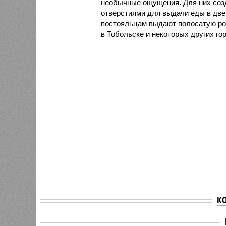
необычные ощущения. Для них соз
отверстиями для выдачи еды в две
постояльцам выдают полосатую роб
в Тобольске и некоторых других го
К
В мемн
Массовые отключения
впервы