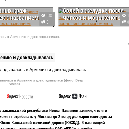
 из-за
начали есть землю из-за
нных краж
болей в желудке после
548
ек с названием
чипсов и мороженого
0
аратовской области
В знаменитом природном
оложить конец
заповеднике «Верхняя скала» н
ась в Армению и довкладывалась
нему воровству
территории Гибралтара ученые
 указателей в селе
зафиксировали нетипичную
орое превратилось в
модель пищевого поведения у
мению и довкладывалась
ю мекку для охотников
местной популяции
ми сувенирами.
берберийских макак, которые
начали в массовом порядке
употреблять в пищу землю из-за
валась в Армению и довкладывалась (фото: Deep
болей в животе, вызванных
Vision)
нездоровой пищей.
 закавказской республики Никол Пашинян заявил, что его
может потребовать у Москвы до 2 млрд долларов ежегодно за
Южно-Кавказской железной дороги (ЮКЖД). В настоящий
та эксплуатируется «дочкой» ОАО «РЖД», причём