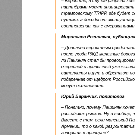
– Вероятно, в случае разрыва ко
партнёрами могут инициировать 
трамповскому TRIPP, где будет с
путями, а доходы от эксплуатац
соотношении, как с американцами 
Мирослава Регинская, публици
– Довольно вероятным представл
после ухода РЖД железные дороги
ли Пашинян стал бы провоцирова
очередной и привычный уже «сли
сателлиты ищут и обретают новы
подаренная от щедрот Российског
могут остановить.
Юрий Баранчик, политолог
– Понятно, почему Пашинян хоче
российских рынков. Ну и вообще, 
Вместе с тем, если маленький П
Армении, то о какой результати
говорить в принципе?