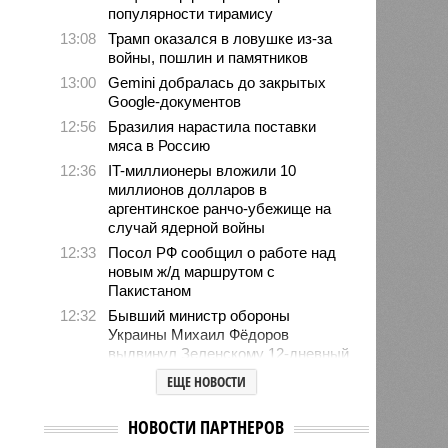
популярности тирамису
13:08
Трамп оказался в ловушке из-за
войны, пошлин и памятников
13:00
Gemini добралась до закрытых
Google-документов
12:56
Бразилия нарастила поставки
мяса в Россию
12:36
IT-миллионеры вложили 10
миллионов долларов в
аргентинское ранчо-убежище на
случай ядерной войны
12:33
Посол РФ сообщил о работе над
новым ж/д маршрутом с
Пакистаном
12:32
Бывший министр обороны
Украины Михаил Фёдоров
выдвинул Зеленскому 12-дневный
ультиматум
ЕЩЕ НОВОСТИ
12:18
Удары США лишь замедлили
ядерную программу Ирана
НОВОСТИ ПАРТНЕРОВ
12:07
Решивший сделать эвтаназию