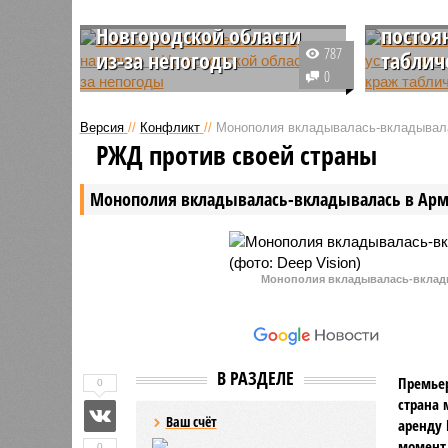
света начались в
камеры
Новгородской области
постоя
787
из-за непогоды
таблич
0
Непогода накрыла Новгородскую
Власти С
область. Часть районов осталась
решили п
Версия
//
Конфликт
//
Монополия вкладывалась-вкладывал
без электроэнергии из-за
многолет
РЖД против своей страны
циклона, который пришел в
дорожных
регион.
Лох, кот
Монополия вкладывалась-вкладывалась в Ар
настоящу
за мемны
Монополия вкладывалась-вклады
В РАЗДЕЛЕ
Премьер
0
страна 
Ваш счёт
аренду 
момент 
0