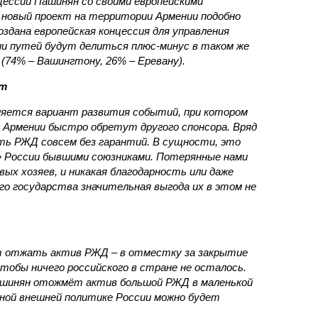
нцессии Пашинян со своими европейскими
новый проект на территории Армении подобно
оздана европейская концессия для управления
ии путей будут делиться плюс-минус в таком же
(74% – Вашингтону, 26% – Еревану).
ст
яется вариант развития событий, при котором
 Армении быстро обретут другого спонсора. Вряд
ть РЖД совсем без гарантий. В сущности, это
в» России бывшими союзниками. Потерянные нами
х хозяев, и никакая благодарность или даже
о государства значительная выгода их в этом не
т отжать актив РЖД – в отместку за закрытие
чтобы ничего российского в стране не осталось.
ашинян отожмёт актив большой РЖД в маленькой
вной внешней политике России можно будет