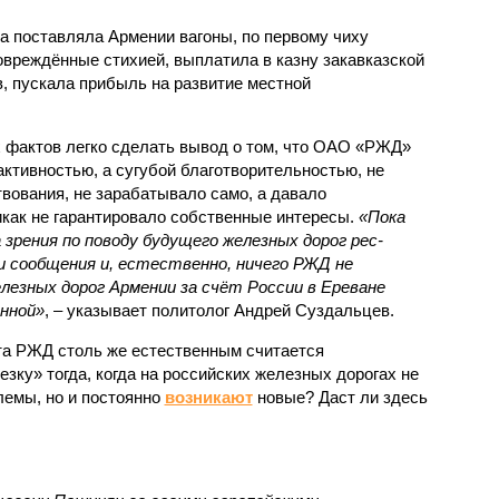
а поставляла Армении вагоны, по первому чиху
овреждённые стихией, выплатила в казну закавказской
, пускала прибыль на развитие местной
.
 фактов легко сделать вывод о том, что ОАО «РЖД»
ктивностью, а сугубой благотворительностью, не
вования, не зарабатывало само, а давало
икак не гарантировало собственные интересы.
«Пока
 зрения по поводу будущего железных дорог рес­
и сообщения и, естественно, ничего РЖД не
лезных дорог Армении за счёт России в Ереване
нной»
, – указывает политолог Андрей Суздальцев.
та РЖД столь же естественным считается
зку» тогда, когда на российских железных дорогах не
емы, но и постоянно
возникают
новые? Даст ли здесь