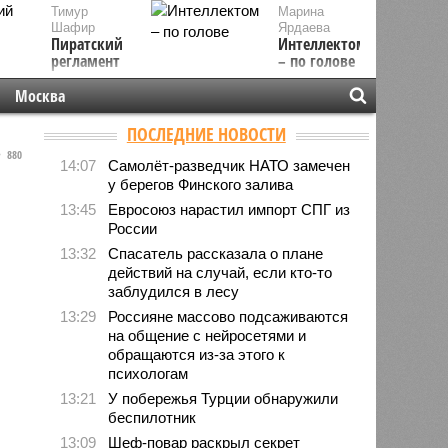
Тимур
Марина
Шафир
Ярдаева
Пиратский
Интеллектом
регламент
– по голове
Москва
ПОСЛЕДНИЕ НОВОСТИ
880
14:07
Самолёт-разведчик НАТО замечен
у берегов Финского залива
13:45
Евросоюз нарастил импорт СПГ из
России
13:32
Спасатель рассказала о плане
действий на случай, если кто-то
заблудился в лесу
13:29
Россияне массово подсаживаются
на общение с нейросетями и
обращаются из-за этого к
психологам
13:21
У побережья Турции обнаружили
беспилотник
13:09
Шеф-повар раскрыл секрет