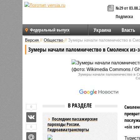
№29 от 03.08.
Подписка
Украина
Власть
Федеральный выпуск
Версия
//
Общество
//
Зумеры начали паломничество в Смол
Зумеры начали паломничество в Смоленск из-з
Зумеры начали паломничество в См
Co
В РАЗДЕЛЕ
Смоленс
0
преврат
Последние пассажирские
послужи
пароходы России.
«six se
0
Гидроавиатранспорты
Турист