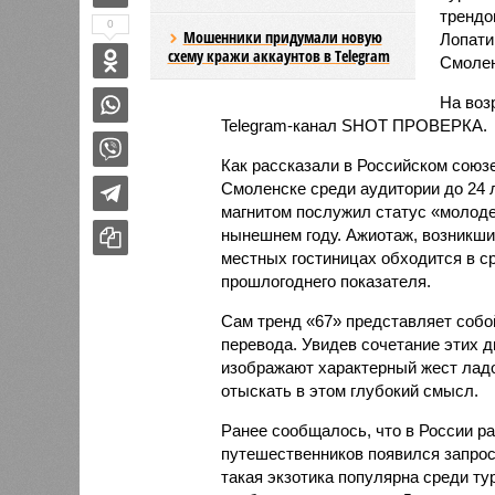
трендо
0
Мошенники придумали новую
Лопати
схему кражи аккаунтов в Telegram
Смолен
На воз
Telegram-канал SHOT ПРОВЕРКА.
Как рассказали в Российском союзе
Смоленске среди аудитории до 24 
магнитом послужил статус «молоде
нынешнем году. Ажиотаж, возникший
местных гостиницах обходится в ср
прошлогоднего показателя.
Сам тренд «67» представляет собо
перевода. Увидев сочетание этих д
изображают характерный жест ладо
отыскать в этом глубокий смысл.
Ранее сообщалось, что в России р
путешественников появился запрос
такая экзотика популярна среди ту